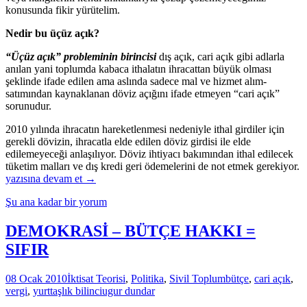
konusunda fikir yürütelim.
Nedir bu üçüz açık?
“Üçüz açık” probleminin birincisi
dış açık, cari açık gibi adlarla
anılan yani toplumda kabaca ithalatın ihracattan büyük olması
şeklinde ifade edilen ama aslında sadece mal ve hizmet alım-
satımından kaynaklanan döviz açığını ifade etmeyen “cari açık”
sorunudur.
2010 yılında ihracatın hareketlenmesi nedeniyle ithal girdiler için
gerekli dövizin, ihracatla elde edilen döviz girdisi ile elde
edilemeyeceği anlaşılıyor. Döviz ihtiyacı bakımından ithal edilecek
tüketim malları ve dış kredi geri ödemelerini de not etmek gerekiyor.
2010,
yazısına devam et
→
Ekonomide
Şu ana kadar bir yorum
“Ezber
Bozan”
Bir
DEMOKRASİ – BÜTÇE HAKKI =
Yıl
SIFIR
Olabilir…
08 Ocak 2010
İktisat Teorisi
,
Politika
,
Sivil Toplum
bütçe
,
cari açık
,
vergi
,
yurttaşlık bilinci
ugur dundar