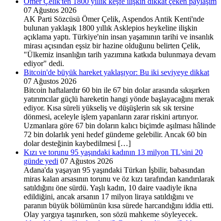
Ömer Çelik'ten 1800 yıllık keşfe ilişkin dikkat çeken paylaşım
07 Ağustos 2026
AK Parti Sözcüsü Ömer Çelik, Aspendos Antik Kenti'nde
bulunan yaklaşık 1800 yıllık Asklepios heykeline ilişkin
açıklama yaptı. Türkiye'nin insan yaşamının tarihi ve insanlık
mirası açısından eşsiz bir hazine olduğunu belirten Çelik,
"Ülkemiz insanlığın tarih yazımına katkıda bulunmaya devam
ediyor" dedi.
Bitcoin'de büyük hareket yaklaşıyor: Bu iki seviyeye dikkat
07 Ağustos 2026
Bitcoin haftalardır 60 bin ile 67 bin dolar arasında sıkışırken
yatırımcılar güçlü hareketin hangi yönde başlayacağını merak
ediyor. Kısa süreli yükseliş ve düşüşlerin sık sık tersine
dönmesi, aceleyle işlem yapanların zarar riskini artırıyor.
Uzmanlara göre 67 bin doların kalıcı biçimde aşılması hâlinde
72 bin dolarlık yeni hedef gündeme gelebilir. Ancak 60 bin
dolar desteğinin kaybedilmesi […]
Kızı ve torunu 95 yaşındaki kadının 13 milyon TL'sini 20
günde yedi
07 Ağustos 2026
Adana'da yaşayan 95 yaşındaki Türkan İşbilir, babasından
miras kalan arsasının torunu ve öz kızı tarafından kandırılarak
satıldığını öne sürdü. Yaşlı kadın, 10 daire vaadiyle ikna
edildiğini, ancak arsanın 17 milyon liraya satıldığını ve
paranın büyük bölümünün kısa sürede harcandığını iddia etti.
Olay yargıya taşınırken, son sözü mahkeme söyleyecek.