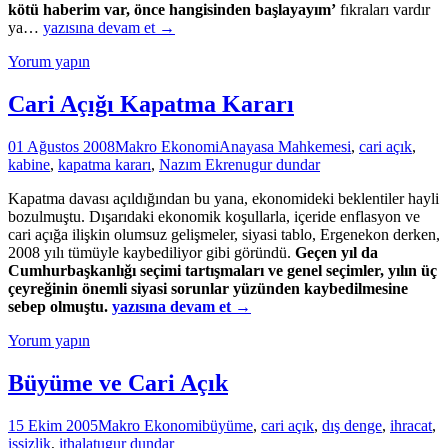
kötü haberim var, önce hangisinden başlayayım’
fıkraları vardır
Bir
ya…
yazısına devam et
→
İyi
Yorum yapın
Bir
Kötü
Haberim
Cari Açığı Kapatma Kararı
Var
01 Ağustos 2008
Makro Ekonomi
Anayasa Mahkemesi
,
cari açık
,
kabine
,
kapatma kararı
,
Nazım Ekren
ugur dundar
Kapatma davası açıldığından bu yana, ekonomideki beklentiler hayli
bozulmuştu. Dışarıdaki ekonomik koşullarla, içeride enflasyon ve
cari açığa ilişkin olumsuz gelişmeler, siyasi tablo, Ergenekon derken,
2008 yılı tümüyle kaybediliyor gibi göründü.
Geçen yıl da
Cumhurbaşkanlığı seçimi tartışmaları ve genel seçimler, yılın üç
çeyreğinin önemli siyasi sorunlar yüzünden kaybedilmesine
Cari
sebep olmuştu.
yazısına devam et
→
Açığı
Yorum yapın
Kapatma
Kararı
Büyüme ve Cari Açık
15 Ekim 2005
Makro Ekonomi
büyüme
,
cari açık
,
dış denge
,
ihracat
,
işsizlik
,
ithalat
ugur dundar