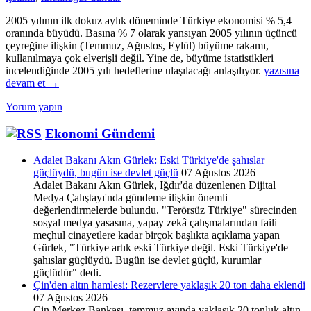
2005 yılının ilk dokuz aylık döneminde Türkiye ekonomisi % 5,4
oranında büyüdü. Basına % 7 olarak yansıyan 2005 yılının üçüncü
çeyreğine ilişkin (Temmuz, Ağustos, Eylül) büyüme rakamı,
kullanılmaya çok elverişli değil. Yine de, büyüme istatistikleri
Büyüme
incelendiğinde 2005 yılı hedeflerine ulaşılacağı anlaşılıyor.
yazısına
ve
devam et
→
Cari
Yorum yapın
Açık
Ekonomi Gündemi
Adalet Bakanı Akın Gürlek: Eski Türkiye'de şahıslar
güçlüydü, bugün ise devlet güçlü
07 Ağustos 2026
Adalet Bakanı Akın Gürlek, Iğdır'da düzenlenen Dijital
Medya Çalıştayı'nda gündeme ilişkin önemli
değerlendirmelerde bulundu. "Terörsüz Türkiye" sürecinden
sosyal medya yasasına, yapay zekâ çalışmalarından faili
meçhul cinayetlere kadar birçok başlıkta açıklama yapan
Gürlek, "Türkiye artık eski Türkiye değil. Eski Türkiye'de
şahıslar güçlüydü. Bugün ise devlet güçlü, kurumlar
güçlüdür" dedi.
Çin'den altın hamlesi: Rezervlere yaklaşık 20 ton daha eklendi
07 Ağustos 2026
Çin Merkez Bankası, temmuz ayında yaklaşık 20 tonluk altın