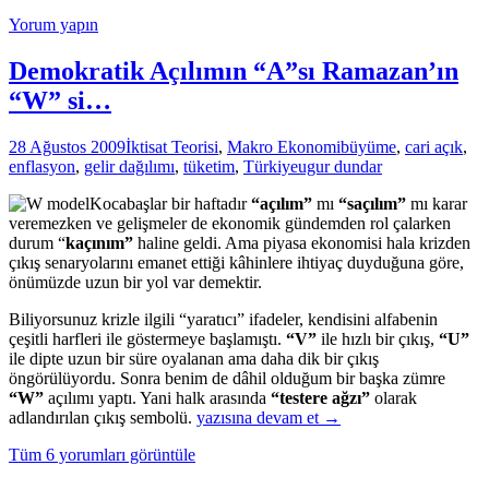
İstanbul’da
Yorum yapın
kendi
evinde;
Ankara,
Demokratik Açılımın “A”sı Ramazan’ın
İstanbul
“W” si…
Deplasmanında
28 Ağustos 2009
İktisat Teorisi
,
Makro Ekonomi
büyüme
,
cari açık
,
enflasyon
,
gelir dağılımı
,
tüketim
,
Türkiye
ugur dundar
Kocabaşlar bir haftadır
“açılım”
mı
“saçılım”
mı karar
veremezken ve gelişmeler de ekonomik gündemden rol çalarken
durum “
kaçınım”
haline geldi. Ama piyasa ekonomisi hala krizden
çıkış senaryolarını emanet ettiği kâhinlere ihtiyaç duyduğuna göre,
önümüzde uzun bir yol var demektir.
Biliyorsunuz krizle ilgili “yaratıcı” ifadeler, kendisini alfabenin
çeşitli harfleri ile göstermeye başlamıştı.
“V”
ile hızlı bir çıkış,
“U”
ile dipte uzun bir süre oyalanan ama daha dik bir çıkış
öngörülüyordu. Sonra benim de dâhil olduğum bir başka zümre
“W”
açılımı yaptı. Yani halk arasında
“testere ağzı”
olarak
Demokratik
adlandırılan çıkış sembolü.
yazısına devam et
→
Açılımın
Tüm 6 yorumları görüntüle
“A”sı
Ramazan’ın