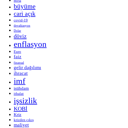
Borsa
büyüme
cari açık
covid-19
devalüasyon
Dolar
döviz
enflasyon
Euro
faiz
finansal
gelir dağılımı
ihracat
imf
istihdam
ithalat
işsizlik
KOBİ
Kriz
krizden çıkış
maliyet