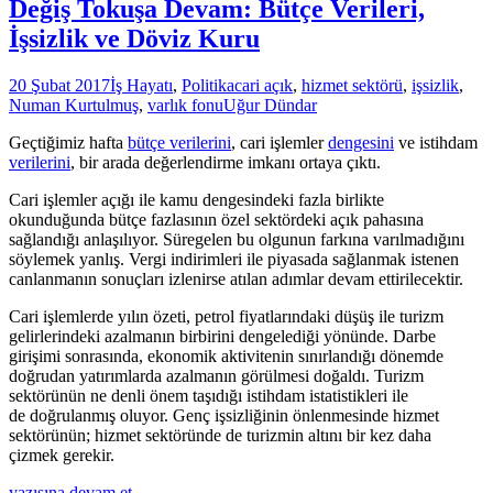
Değiş Tokuşa Devam: Bütçe Verileri,
İşsizlik ve Döviz Kuru
20 Şubat 2017
İş Hayatı
,
Politika
cari açık
,
hizmet sektörü
,
işsizlik
,
Numan Kurtulmuş
,
varlık fonu
Uğur Dündar
Geçtiğimiz hafta
bütçe verilerini
, cari işlemler
dengesini
ve istihdam
verilerini
, bir arada değerlendirme imkanı ortaya çıktı.
Cari işlemler açığı ile kamu dengesindeki fazla birlikte
okunduğunda bütçe fazlasının özel sektördeki açık pahasına
sağlandığı anlaşılıyor. Süregelen bu olgunun farkına varılmadığını
söylemek yanlış. Vergi indirimleri ile piyasada sağlanmak istenen
canlanmanın sonuçları izlenirse atılan adımlar devam ettirilecektir.
Cari işlemlerde yılın özeti, petrol fiyatlarındaki düşüş ile turizm
gelirlerindeki azalmanın birbirini dengelediği yönünde. Darbe
girişimi sonrasında, ekonomik aktivitenin sınırlandığı dönemde
doğrudan yatırımlarda azalmanın görülmesi doğaldı. Turizm
sektörünün ne denli önem taşıdığı istihdam istatistikleri ile
de doğrulanmış oluyor. Genç işsizliğinin önlenmesinde hizmet
sektörünün; hizmet sektöründe de turizmin altını bir kez daha
çizmek gerekir.
Değiş
yazısına devam et
→