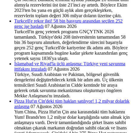
alımıyla rezervlerini üst üste 21'inci ay artırdı. Böylece Ekim
2023'ten bu yana en güçlü aylık alım gerçekleşirken,
rezervlerin toplam değeri 306 milyar doların üzerine çıktı.
Turkcell'e rekor ilgi! 58 bin başvuru arasından seçilen 252
genç işe başladı
07 Ağustos 2026
Turkcell'in genç yetenek programı GNÇYTNK 2026
tamamlandı. Türkiye'deki 208 üniversitenin tamamından 58
bin 36 başvuru alınırken, değerlendirme sürecini başarıyla
geçen 252 genç Turkcell'de kariyerine ilk adımı attı. Böylece
program kapsamında bugüne kadar şirkete kazandırılan genç
yetenek sayısı 1836'ya ulaştı.
İslamabad ve Riyad'la üçlü anlaşma: Türkiye yeni savunma
ittifakını imzaladı
07 Ağustos 2026
Türkiye, Suudi Arabistan ve Pakistan, bölgesel güvenlik
dengelerini değiştirebilecek kritik bir adım attı. Üç ülkenin
temsilcileri Suudi Arabistan'ın Cidde kentinde bir araya
gelerek ortak savunma mekanizması oluşturmayı öngören
Mekke Anlaşması'nı imzaladı.
Pizza Hut'ın Çin'deki tüm hakları satılıyor! 1,2 milyar dolarlık
anlaşma
07 Ağustos 2026
Yum China, Pizza Hut'ın Çin ana karasındaki tüm haklarını
Yum! Brands'ten 1,2 milyar dolar karşılığında satın almak için
anlaşmaya vardı. Devir tamamlandığında şirket lisans sahibi
olmaktan çıkarak markanın doğrudan sahibi olacak ve lisans