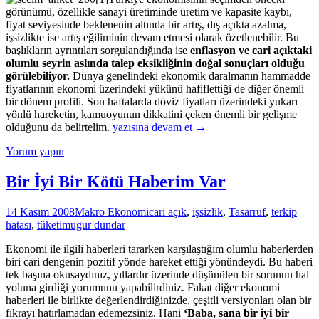
görünümü, özellikle sanayi üretiminde üretim ve kapasite kaybı,
fiyat seviyesinde beklenenin altında bir artış, dış açıkta azalma,
işsizlikte ise artış eğiliminin devam etmesi olarak özetlenebilir. Bu
başlıkların ayrıntıları sorgulandığında ise
enflasyon ve cari açıktaki
olumlu seyrin aslında talep eksikliğinin doğal sonuçları olduğu
görülebiliyor.
Dünya genelindeki ekonomik daralmanın hammadde
fiyatlarının ekonomi üzerindeki yükünü hafiflettiği de diğer önemli
bir dönem profili. Son haftalarda döviz fiyatları üzerindeki yukarı
yönlü hareketin, kamuoyunun dikkatini çeken önemli bir gelişme
Seçimden
olduğunu da belirtelim.
yazısına devam et
→
Önce
Yorum yapın
ve
Seçimden
Sonraki
Bir İyi Bir Kötü Haberim Var
Ekonomik
Görünüm
14 Kasım 2008
Makro Ekonomi
cari açık
,
işsizlik
,
Tasarruf
,
terkip
hatası
,
tüketim
ugur dundar
Ekonomi ile ilgili haberleri tararken karşılaştığım olumlu haberlerden
biri cari dengenin pozitif yönde hareket ettiği yönündeydi. Bu haberi
tek başına okusaydınız, yıllardır üzerinde düşünülen bir sorunun hal
yoluna girdiği yorumunu yapabilirdiniz. Fakat diğer ekonomi
haberleri ile birlikte değerlendirdiğinizde, çeşitli versiyonları olan bir
fıkrayı hatırlamadan edemezsiniz. Hani
‘Baba, sana bir iyi bir