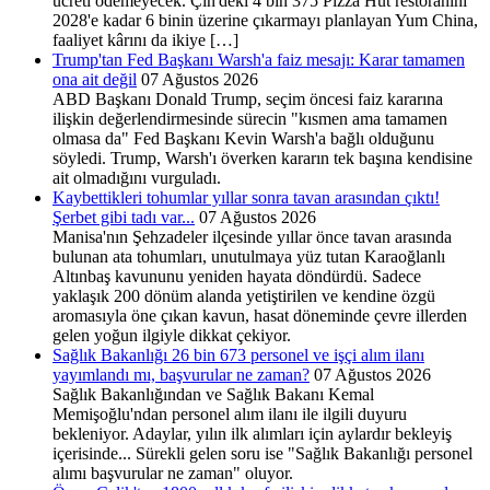
ücreti ödemeyecek. Çin'deki 4 bin 375 Pizza Hut restoranını
2028'e kadar 6 binin üzerine çıkarmayı planlayan Yum China,
faaliyet kârını da ikiye […]
Trump'tan Fed Başkanı Warsh'a faiz mesajı: Karar tamamen
ona ait değil
07 Ağustos 2026
ABD Başkanı Donald Trump, seçim öncesi faiz kararına
ilişkin değerlendirmesinde sürecin "kısmen ama tamamen
olmasa da" Fed Başkanı Kevin Warsh'a bağlı olduğunu
söyledi. Trump, Warsh'ı överken kararın tek başına kendisine
ait olmadığını vurguladı.
Kaybettikleri tohumlar yıllar sonra tavan arasından çıktı!
Şerbet gibi tadı var...
07 Ağustos 2026
Manisa'nın Şehzadeler ilçesinde yıllar önce tavan arasında
bulunan ata tohumları, unutulmaya yüz tutan Karaoğlanlı
Altınbaş kavununu yeniden hayata döndürdü. Sadece
yaklaşık 200 dönüm alanda yetiştirilen ve kendine özgü
aromasıyla öne çıkan kavun, hasat döneminde çevre illerden
gelen yoğun ilgiyle dikkat çekiyor.
Sağlık Bakanlığı 26 bin 673 personel ve işçi alım ilanı
yayımlandı mı, başvurular ne zaman?
07 Ağustos 2026
Sağlık Bakanlığından ve Sağlık Bakanı Kemal
Memişoğlu'ndan personel alım ilanı ile ilgili duyuru
bekleniyor. Adaylar, yılın ilk alımları için aylardır bekleyiş
içerisinde... Sürekli gelen soru ise "Sağlık Bakanlığı personel
alımı başvurular ne zaman" oluyor.