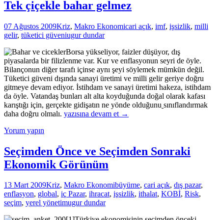
“W”
Tek çiçekle bahar gelmez
si…
07 Ağustos 2009
Kriz
,
Makro Ekonomi
cari açık
,
imf
,
işsizlik
,
milli
gelir
,
tüketici güveni
ugur dundar
Borsa yükseliyor, faizler düşüyor, dış
piyasalarda bir filizlenme var. Kur ve enflasyonun seyri de öyle.
Bilançonun diğer tarafı içinse aynı şeyi söylemek mümkün değil.
Tüketici güveni dışında sanayi üretimi ve milli gelir geriye doğru
gitmeye devam ediyor. İstihdam ve sanayi üretimi hakeza, istihdam
da öyle. Vatandaş bunları alt alta koyduğunda doğal olarak kafası
karıştığı için, gerçekte gidişatın ne yönde olduğunu
sınıflandırmak
Tek
daha doğru olmalı.
yazısına devam et
→
çiçekle
Yorum yapın
bahar
gelmez
Seçimden Önce ve Seçimden Sonraki
Ekonomik Görünüm
13 Mart 2009
Kriz
,
Makro Ekonomi
büyüme
,
cari açık
,
dış pazar
,
enflasyon
,
global
,
iç Pazar
,
ihracat
,
işsizlik
,
ithalat
,
KOBİ
,
Risk
,
seçim
,
yerel yönetim
ugur dundar
Türkiye ekonomisinin seçimden önceki