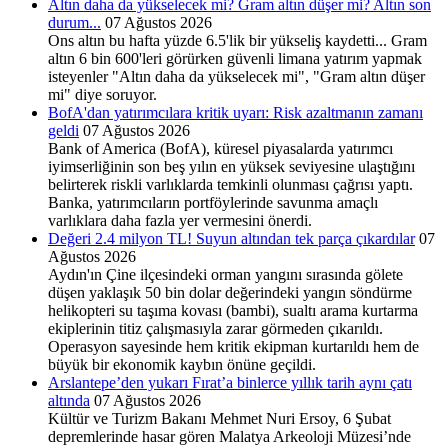
Altın daha da yükselecek mi? Gram altın düşer mi? Altın son
durum...
07 Ağustos 2026
Ons altın bu hafta yüzde 6.5'lik bir yükseliş kaydetti... Gram
altın 6 bin 600'leri görürken güvenli limana yatırım yapmak
isteyenler "Altın daha da yükselecek mi", "Gram altın düşer
mi" diye soruyor.
BofA'dan yatırımcılara kritik uyarı: Risk azaltmanın zamanı
geldi
07 Ağustos 2026
Bank of America (BofA), küresel piyasalarda yatırımcı
iyimserliğinin son beş yılın en yüksek seviyesine ulaştığını
belirterek riskli varlıklarda temkinli olunması çağrısı yaptı.
Banka, yatırımcıların portföylerinde savunma amaçlı
varlıklara daha fazla yer vermesini önerdi.
Değeri 2.4 milyon TL! Suyun altından tek parça çıkardılar
07
Ağustos 2026
Aydın'ın Çine ilçesindeki orman yangını sırasında gölete
düşen yaklaşık 50 bin dolar değerindeki yangın söndürme
helikopteri su taşıma kovası (bambi), sualtı arama kurtarma
ekiplerinin titiz çalışmasıyla zarar görmeden çıkarıldı.
Operasyon sayesinde hem kritik ekipman kurtarıldı hem de
büyük bir ekonomik kaybın önüne geçildi.
Arslantepe’den yukarı Fırat’a binlerce yıllık tarih aynı çatı
altında
07 Ağustos 2026
Kültür ve Turizm Bakanı Mehmet Nuri Ersoy, 6 Şubat
depremlerinde hasar gören Malatya Arkeoloji Müzesi’nde