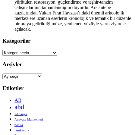
yürütülen restorasyon, güçlendirme ve teşhir-tanzim
çalışmalarının tamamlandığını duyurdu. Arslantepe
kazılarından Yukarı Fırat Havzası’ndaki önemli arkeolojik
merkezlere uzanan eserlerin kronolojik ve tematik bir düzenle
bir araya getirildiği müze, yenilenen yüzüyle yarın ziyarete
açılacak.
Kategoriler
Kategoriler
Arşivler
Arşivler
Etiketler
AB
abd
Almanya
Anayasa Mahkemesi
banka
Bankacılık