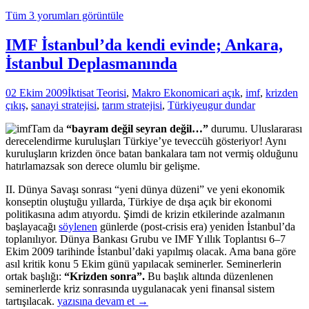
BÜ
Tüm 3 yorumları görüntüle
HA
=
SIF
IMF İstanbul’da kendi evinde; Ankara,
İstanbul Deplasmanında
02 Ekim 2009
İktisat Teorisi
,
Makro Ekonomi
cari açık
,
imf
,
krizden
çıkış
,
sanayi stratejisi
,
tarım stratejisi
,
Türkiye
ugur dundar
Tam da
“bayram değil seyran değil…”
durumu. Uluslararası
derecelendirme kuruluşları Türkiye’ye teveccüh gösteriyor! Aynı
kuruluşların krizden önce batan bankalara tam not vermiş olduğunu
hatırlamazsak son derece olumlu bir gelişme.
II. Dünya Savaşı sonrası “yeni dünya düzeni” ve yeni ekonomik
konseptin oluştuğu yıllarda, Türkiye de dışa açık bir ekonomi
politikasına adım atıyordu. Şimdi de krizin etkilerinde azalmanın
başlayacağı
söylenen
günlerde (post-crisis era) yeniden İstanbul’da
toplanılıyor. Dünya Bankası Grubu ve IMF Yıllık Toplantısı 6–7
Ekim 2009 tarihinde İstanbul’daki yapılmış olacak. Ama bana göre
asıl kritik konu 5 Ekim günü yapılacak seminerler. Seminerlerin
ortak başlığı:
“Krizden sonra”.
Bu başlık altında düzenlenen
seminerlerde kriz sonrasında uygulanacak yeni finansal sistem
IMF
tartışılacak.
yazısına devam et
→