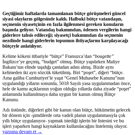
Geçtiğimiz haftalarda tamamlanan bütçe görüşmeleri güncel
siyasi olayların gölgesinde kaldı. Halbuki bütçe vatandaşın,
seçmenin siyasetçinin en fazla ilgilenmesi gereken konuların
başında geliyor. Vatandaş bakımından, ödenen vergilerin hangi
giderlere tahsis edileceği; siyasetçi bakımından da seçmenin
nezdinde hangi giderlerin topumun ihtiyaçlarını karşılayacağı
bütçeyle anlatılıyor.
Kelime kökeni itibariyle “bütçe” Fransızca’dan “
bougette”
İngilizce’ye geçmiş, “budget” olmuş. Bütçe yapılırken Maliye
Bakanı’nın elinde taşıdığı çantadan adını almış. Bizde aynı
kelimeden iki ayrı sözcük tüketilmiş. Biri “poşet”, diğeri “bütçe.
Ama galiba Cumhuriyet’le yaşıt “Genel Muhasebe Kanunu”nun
uygulandığı yılların sonunda, 5018 Sayılı yasa uygulanmadan önce,
hele de kamu açıklarının yoğun olduğu yıllarda daha ziyade “poşet”
anlamında kullanılmaya daha uygun bir kanun olmuş Bütçe
Kanunu.
Adı üstünde, diğerleri gibi bir kanun olan bütçe, hükümetin gelecek
bir dönem için -şimdilerde orta vadeli planın uygulanmasıyla çok
yıllı bütçe uygulanıyor- yapmak istediği işlerin bir listesini ve bu
DE
işleri yaparken hangi kaynakların kullanılacağını listelemiş oluyor.
–
yazısına devam et
→