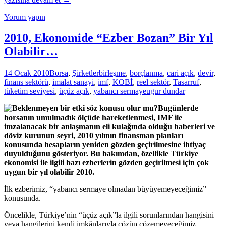
Tokuşa
Yorum yapın
Devam:
Bütçe
Verileri,
2010, Ekonomide “Ezber Bozan” Bir Yıl
İşsizlik
Olabilir…
ve
Döviz
Kuru
14 Ocak 2010
Borsa
,
Şirketler
birleşme
,
borçlanma
,
cari açık
,
devir
,
finans sektörü
,
imalat sanayi
,
imf
,
KOBİ
,
reel sektör
,
Tasarruf
,
tüketim seviyesi
,
üçüz açık
,
yabancı sermaye
ugur dundar
Bugünlerde
borsanın umulmadık ölçüde hareketlenmesi, IMF ile
imzalanacak bir anlaşmanın eli kulağında olduğu haberleri ve
döviz kurunun seyri, 2010 yılının finansman planları
konusunda hesapların yeniden gözden geçirilmesine ihtiyaç
duyulduğunu gösteriyor. Bu bakımdan, özellikle Türkiye
ekonomisi ile ilgili bazı ezberlerin gözden geçirilmesi için çok
uygun bir yıl olabilir 2010.
İlk ezberimiz, “yabancı sermaye olmadan büyüyemeyeceğimiz”
konusunda.
Öncelikle, Türkiye’nin “üçüz açık”la ilgili sorunlarından hangisini
veya hangilerini kendi imkânlarıyla çözüp çözemeyeceğimiz