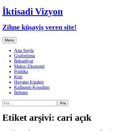
İktisadi Vizyon
Zihne küşayiş veren site!
İçeriğe
Menü
atla
Ana Sayfa
Graforizma
İktisadiyat
Makro Ekonomi
Politika
Kriz
Hayatın İçinden
Kullanım Koşulları
İletişim
Arama:
Etiket arşivi: cari açık