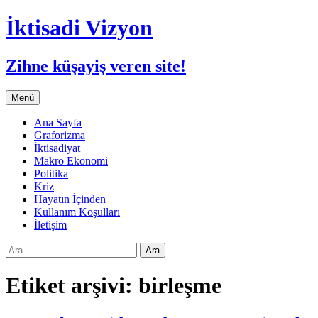
İktisadi Vizyon
Zihne küşayiş veren site!
İçeriğe
Menü
atla
Ana Sayfa
Graforizma
İktisadiyat
Makro Ekonomi
Politika
Kriz
Hayatın İçinden
Kullanım Koşulları
İletişim
Arama:
Etiket arşivi: birleşme