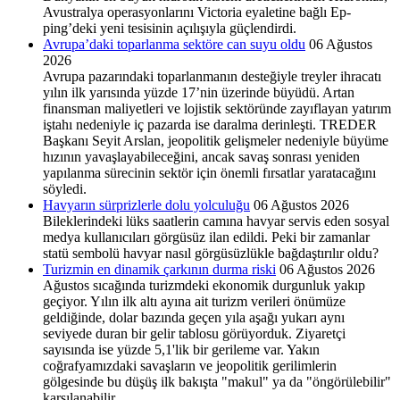
Avustralya operasyonla­rını Victoria eyaletine bağlı Ep­
ping’deki yeni tesisinin açılışıy­la güçlendirdi.
Avrupa’daki toparlanma sektöre can suyu oldu
06 Ağustos
2026
Avrupa pazarındaki toparlanmanın desteğiyle treyler ihracatı
yılın ilk yarısında yüzde 17’nin üzerinde büyüdü. Artan
finansman maliyetleri ve lojistik sektöründe zayıflayan yatırım
iştahı nedeniyle iç pazarda ise daralma derinleşti. TREDER
Başkanı Seyit Arslan, jeopolitik gelişmeler nedeniyle büyüme
hızının yavaşlayabileceğini, ancak savaş sonrası yeniden
yapılanma sürecinin sektör için önemli fırsatlar yaratacağını
söyledi.
Havyarın sürprizlerle dolu yolculuğu
06 Ağustos 2026
Bileklerindeki lüks saatlerin camına havyar servis eden sosyal
medya kullanıcıları görgüsüz ilan edildi. Peki bir zamanlar
statü sembolü havyar nasıl görgüsüzlükle bağdaştırılır oldu?
Turizmin en dinamik çarkının durma riski
06 Ağustos 2026
Ağustos sıcağında turizmdeki ekonomik durgunluk yakıp
geçiyor. Yılın ilk altı ayına ait turizm verileri önümüze
geldiğinde, dolar bazında geçen yıla aşağı yukarı aynı
seviyede duran bir gelir tablosu görüyorduk. Ziyaretçi
sayısında ise yüzde 5,1'lik bir gerileme var. Yakın
coğrafyamızdaki savaşların ve jeopolitik gerilimlerin
gölgesinde bu düşüş ilk bakışta "makul" ya da "öngörülebilir"
karşılanabilir.