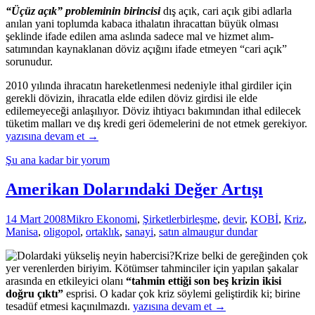
“Üçüz açık” probleminin birincisi
dış açık, cari açık gibi adlarla
anılan yani toplumda kabaca ithalatın ihracattan büyük olması
şeklinde ifade edilen ama aslında sadece mal ve hizmet alım-
satımından kaynaklanan döviz açığını ifade etmeyen “cari açık”
sorunudur.
2010 yılında ihracatın hareketlenmesi nedeniyle ithal girdiler için
gerekli dövizin, ihracatla elde edilen döviz girdisi ile elde
edilemeyeceği anlaşılıyor. Döviz ihtiyacı bakımından ithal edilecek
tüketim malları ve dış kredi geri ödemelerini de not etmek gerekiyor.
2010,
yazısına devam et
→
Ekonomide
Şu ana kadar bir yorum
“Ezber
Bozan”
Bir
Amerikan Dolarındaki Değer Artışı
Yıl
Olabilir…
14 Mart 2008
Mikro Ekonomi
,
Şirketler
birleşme
,
devir
,
KOBİ
,
Kriz
,
Manisa
,
oligopol
,
ortaklık
,
sanayi
,
satın alma
ugur dundar
Krize belki de gereğinden çok
yer verenlerden biriyim. Kötümser tahminciler için yapılan şakalar
arasında en etkileyici olanı
“tahmin ettiği son beş krizin ikisi
doğru çıktı”
esprisi. O kadar çok kriz söylemi geliştirdik ki; birine
Amerikan
tesadüf etmesi kaçınılmazdı.
yazısına devam et
→