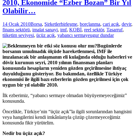
2010, Ekonomide “Ezber Bozan” Bir Yıl
Olabilir…
14 Ocak 2010
Borsa
,
Şirketler
birleşme
,
borçlanma
,
cari açık
,
devir
,
finans sektörü
,
imalat sanayi
,
imf
,
KOBİ
,
reel sektör
,
Tasarruf
,
tüketim seviyesi
,
üçüz açık
,
yabancı sermaye
ugur dundar
Bugünlerde
borsanın umulmadık ölçüde hareketlenmesi, IMF ile
imzalanacak bir anlaşmanın eli kulağında olduğu haberleri ve
döviz kurunun seyri, 2010 yılının finansman planları
konusunda hesapların yeniden gözden geçirilmesine ihtiyaç
duyulduğunu gösteriyor. Bu bakımdan, özellikle Türkiye
ekonomisi ile ilgili bazı ezberlerin gözden geçirilmesi için çok
uygun bir yıl olabilir 2010.
İlk ezberimiz, “yabancı sermaye olmadan büyüyemeyeceğimiz”
konusunda.
Öncelikle, Türkiye’nin “üçüz açık”la ilgili sorunlarından hangisini
veya hangilerini kendi imkânlarıyla çözüp çözemeyeceğimiz
konusunda fikir yürütelim.
Nedir bu üçüz açık?