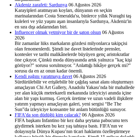
Akdeniz zarafeti: Sardunya
06 Ağustos 2026
Karayipleri aratmayan koyları, dünyanın en seçkin
marinalarından Costa Smeralda'sı, binlerce yıllık Nuraghi taş
kuleleri ve yüz yaşını aşan insanlarıyla Sardunya, Akdeniz'in
en sıra dışı adalarından biri.
Influencer olmak yetmiyor bir de şaton olsun
06 Ağustos
2026
Bir zamanlar lüks markaların gözdesi milyonlarca takipçisi
olan fenomenlerdi. Şimdi ise davet listelerinde prensler,
kontesler ve tarihi malikânelerde büyüyen genç aristokratlar
öne çıkıyor. Çünkü moda dünyasında artık yalnızca "kaç kişi
görüyor?" sorusu sorulmuyor. "Anlattığı hikâye gerçek mi?"
sorusu da en az onun kadar önemli.
Kendi ışığını yaratmaya davet
06 Ağustos 2026
Sürdürülebilir ve erişilebilir bir çağdaş sanat alanı oluşturmayı
amaçlayan Chi Art Gallery, Anadolu Yakası’nda bir mahallede
yer alan küçük metrekareli mekanında izleyiciyi anında içine
alan bir yapı kurmuş. Gerçek üretime ve uzun vadeli ilişkilere
yatırım yapmayı amaçlayan galeri, yeni sergisi “Be The
Sun”da izleyiciye konsantre bir anlam bütünlüğü sunuyor.
FIFA’da son düdüğü kim çalacak?
06 Ağustos 2026
FIFA başkanı Infantino bir kez daha şeytana pabucunu ters
giydirmek isterken bu kez yaş tahtaya bastı. FIFA’nın ve
dolayısıyla Dünya Kupası’nın ticari haklarını özelleştirmeye
kalkınca büyük bir dirençle karşılaştı. Şimdi 15 milyar dolarlık