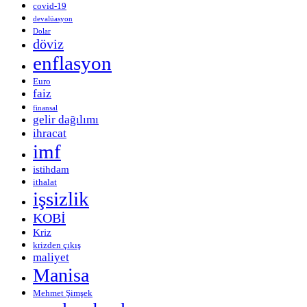
covid-19
devalüasyon
Dolar
döviz
enflasyon
Euro
faiz
finansal
gelir dağılımı
ihracat
imf
istihdam
ithalat
işsizlik
KOBİ
Kriz
krizden çıkış
maliyet
Manisa
Mehmet Şimşek