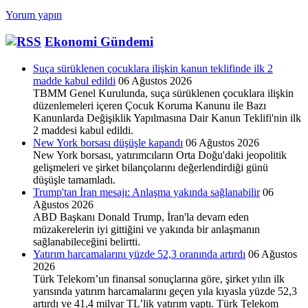
Dolarındaki
Yorum yapın
Değer
Artışı
Ekonomi Gündemi
Suça sürüklenen çocuklara ilişkin kanun teklifinde ilk 2
madde kabul edildi
06 Ağustos 2026
TBMM Genel Kurulunda, suça sürüklenen çocuklara ilişkin
düzenlemeleri içeren Çocuk Koruma Kanunu ile Bazı
Kanunlarda Değişiklik Yapılmasına Dair Kanun Teklifi'nin ilk
2 maddesi kabul edildi.
New York borsası düşüşle kapandı
06 Ağustos 2026
New York borsası, yatırımcıların Orta Doğu'daki jeopolitik
gelişmeleri ve şirket bilançolarını değerlendirdiği günü
düşüşle tamamladı.
Trump'tan İran mesajı: Anlaşma yakında sağlanabilir
06
Ağustos 2026
ABD Başkanı Donald Trump, İran'la devam eden
müzakerelerin iyi gittiğini ve yakında bir anlaşmanın
sağlanabileceğini belirtti.
Yatırım harcamalarını yüzde 52,3 oranında artırdı
06 Ağustos
2026
Türk Telekom’un finansal sonuçlarına göre, şirket yılın ilk
yarısında yatırım harcamalarını geçen yıla kıyasla yüzde 52,3
artırdı ve 41,4 milyar TL’lik yatırım yaptı. Türk Telekom