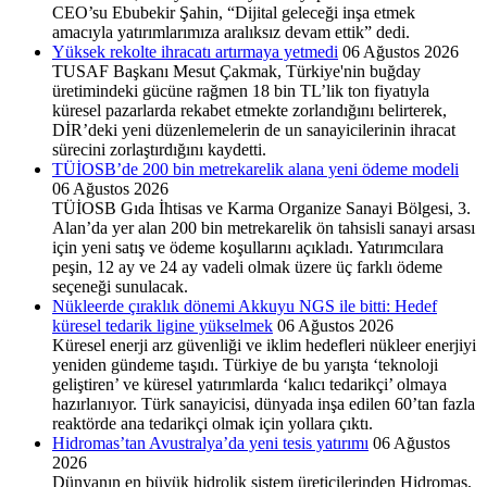
CEO’su Ebubekir Şahin, “Dijital geleceği inşa etmek
amacıyla yatırımlarımıza aralıksız devam ettik” dedi.
Yüksek rekolte ihracatı artırmaya yetmedi
06 Ağustos 2026
TUSAF Başkanı Mesut Çakmak, Türkiye'nin buğday
üretimindeki gücüne rağmen 18 bin TL’lik ton fiyatıyla
küresel pazarlarda rekabet etmekte zorlandığını belirterek,
DİR’deki yeni düzenlemelerin de un sanayicilerinin ihracat
sürecini zorlaştırdığını kaydetti.
TÜİOSB’de 200 bin metrekarelik alana yeni ödeme modeli
06 Ağustos 2026
TÜİOSB Gıda İhtisas ve Karma Organize Sa­nayi Bölgesi, 3.
Alan’da yer alan 200 bin metrekare­lik ön tahsisli sanayi arsası
için yeni satış ve ödeme ko­şullarını açıkladı. Yatırım­cılara
peşin, 12 ay ve 24 ay vadeli olmak üzere üç farklı ödeme
seçeneği sunulacak.
Nükleerde çıraklık dönemi Akkuyu NGS ile bitti: Hedef
küresel tedarik ligine yükselmek
06 Ağustos 2026
Küresel enerji arz güvenliği ve iklim hedefleri nükleer enerjiyi
yeniden gündeme taşıdı. Türkiye de bu yarışta ‘teknoloji
geliştiren’ ve küresel yatırımlarda ‘kalıcı tedarikçi’ olmaya
hazırlanıyor. Türk sanayicisi, dünyada inşa edilen 60’tan fazla
reaktörde ana tedarikçi olmak için yollara çıktı.
Hidromas’tan Avustralya’da yeni tesis yatırımı
06 Ağustos
2026
Dünyanın en büyük hidrolik sistem üreticilerinden Hid­romas,