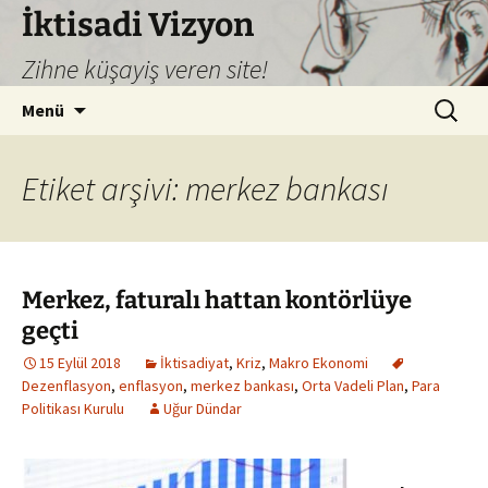
İktisadi Vizyon
Zihne küşayiş veren site!
İçeriğe
Arama:
Menü
atla
Etiket arşivi: merkez bankası
Merkez, faturalı hattan kontörlüye
geçti
15 Eylül 2018
İktisadiyat
,
Kriz
,
Makro Ekonomi
Dezenflasyon
,
enflasyon
,
merkez bankası
,
Orta Vadeli Plan
,
Para
Politikası Kurulu
Uğur Dündar