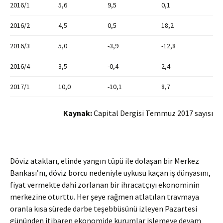
2016/1
5,6
9,5
0,1
2016/2
4,5
0,5
18,2
2016/3
5,0
-3,9
-12,8
2016/4
3,5
-0,4
2,4
2017/1
10,0
-10,1
8,7
Kaynak:
Capital Dergisi Temmuz 2017 sayısı
Döviz atakları, elinde yangın tüpü ile dolaşan bir Merkez
Bankası’nı, döviz borcu nedeniyle uykusu kaçan iş dünyasını,
fiyat vermekte dahi zorlanan bir ihracatçıyı ekonominin
merkezine oturttu. Her şeye rağmen atlatılan travmaya
oranla kısa sürede darbe teşebbüsünü izleyen Pazartesi
gününden itibaren ekonomide kurumlar işlemeye devam