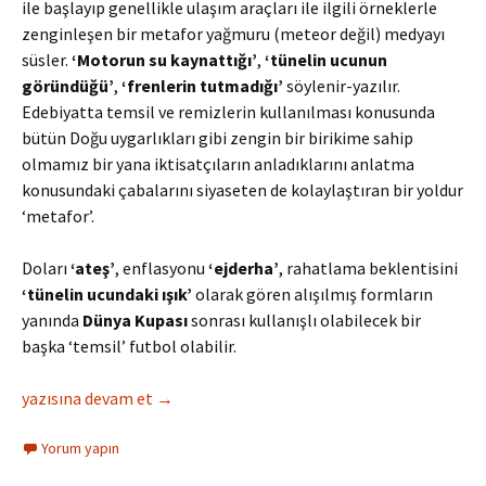
ile başlayıp genellikle ulaşım araçları ile ilgili örneklerle
zenginleşen bir metafor yağmuru (meteor değil) medyayı
süsler.
‘Motorun su kaynattığı’
,
‘tünelin ucunun
göründüğü’
,
‘frenlerin tutmadığı’
söylenir-yazılır.
Edebiyatta temsil ve remizlerin kullanılması konusunda
bütün Doğu uygarlıkları gibi zengin bir birikime sahip
olmamız bir yana iktisatçıların anladıklarını anlatma
konusundaki çabalarını siyaseten de kolaylaştıran bir yoldur
‘metafor’.
Doları
‘ateş’
, enflasyonu
‘ejderha’
, rahatlama beklentisini
‘tünelin ucundaki ışık’
olarak gören alışılmış formların
yanında
Dünya Kupası
sonrası kullanışlı olabilecek bir
başka ‘temsil’ futbol olabilir.
Ekonomide Metafor Yağmuru
yazısına devam et
→
Yorum yapın