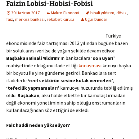
Faizin Lobisi-Hobisi-Fobisi
30 Haziran 2017
Makro Ekonomi
binali yıldırım
,
döviz
,
faiz
,
merkez bankası
,
rekabet kurulu
Uğur Dündar
Türkiye
ekonomisinde faiz tartışması 2013 yılından bugüne bazen
bir soluk arası verilse de yoğun şekilde devam ediyor.
Başbakan Binali Yıldırım
‘ın bankacılara
‘son uyarı’
mahiyetinde olduğunu ifade ettiği
konuşması
konuyu başka
bir boyutu ile yine gündeme getirdi. Bankacılara sert
ifadelerle
‘reel sektörün sesine kulak vermeleri’
,
‘tefecilik yapmamaları’
kamuoyu huzurunda tebliğ edilmiş
oldu.
Başbakan
, aksi halde elbette bir kamulaştırmadan
değil ekonomi yönetiminin sahip olduğu enstrümanların
kullanılacağından söz ettiğini de ekledi.
Faiz haddi neden yükseliyor?