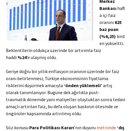
Merkez
Bankası
haft
a içi faiz
oranını
625
baz puan
(%6,25)
bird
en yükseltti.
Beklentilerin oldukça üzerinde bir artırımla faiz
haddi
%24
’e ulaşmış oldu.
Geriye doğru bir yıllık enflasyon oranının üzerinde bir faiz
oranı belirlenmesi, Türkiye ekonomisinin fiyatlama
risklerini düşürmek amacıyla
‘önden yüklemeli’
artış
olarak tanımlanıyor. Bugüne dek ağırlıkla post-
travmatik dönemde yani maliyetler oluştuktan sonra tedavi
amaçlı artırılan faiz, bu defa oluşan baskının ötesinde ve
öngörüler kapsamında artırılmış oldu.
Söz konusu
Para Politikası Kararı
’nın duyuru
metninde
‘dış