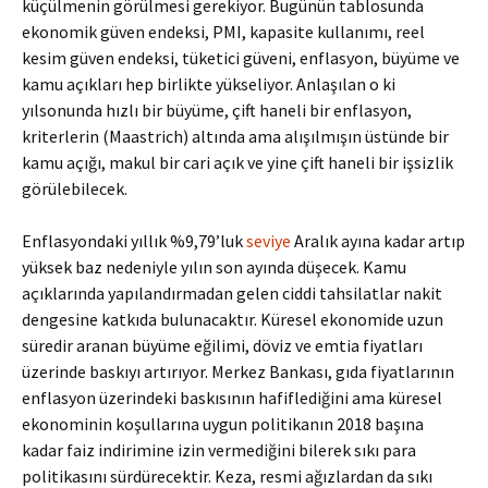
küçülmenin görülmesi gerekiyor. Bugünün tablosunda
ekonomik güven endeksi, PMI, kapasite kullanımı, reel
kesim güven endeksi, tüketici güveni, enflasyon, büyüme ve
kamu açıkları hep birlikte yükseliyor. Anlaşılan o ki
yılsonunda hızlı bir büyüme, çift haneli bir enflasyon,
kriterlerin (Maastrich) altında ama alışılmışın üstünde bir
kamu açığı, makul bir cari açık ve yine çift haneli bir işsizlik
görülebilecek.
Enflasyondaki yıllık %9,79’luk
seviye
Aralık ayına kadar artıp
yüksek baz nedeniyle yılın son ayında düşecek. Kamu
açıklarında yapılandırmadan gelen ciddi tahsilatlar nakit
dengesine katkıda bulunacaktır. Küresel ekonomide uzun
süredir aranan büyüme eğilimi, döviz ve emtia fiyatları
üzerinde baskıyı artırıyor. Merkez Bankası, gıda fiyatlarının
enflasyon üzerindeki baskısının hafiflediğini ama küresel
ekonominin koşullarına uygun politikanın 2018 başına
kadar faiz indirimine izin vermediğini bilerek sıkı para
politikasını sürdürecektir. Keza, resmi ağızlardan da sıkı