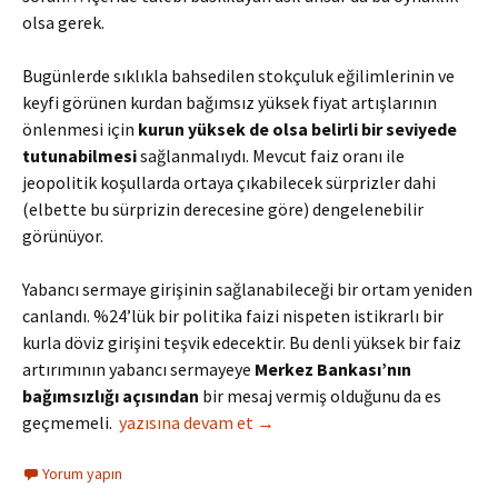
olsa gerek.
Bugünlerde sıklıkla bahsedilen stokçuluk eğilimlerinin ve
keyfi görünen kurdan bağımsız yüksek fiyat artışlarının
önlenmesi için
kurun yüksek de olsa belirli bir seviyede
tutunabilmesi
sağlanmalıydı. Mevcut faiz oranı ile
jeopolitik koşullarda ortaya çıkabilecek sürprizler dahi
(elbette bu sürprizin derecesine göre) dengelenebilir
görünüyor.
Yabancı sermaye girişinin sağlanabileceği bir ortam yeniden
canlandı. %24’lük bir politika faizi nispeten istikrarlı bir
kurla döviz girişini teşvik edecektir. Bu denli yüksek bir faiz
artırımının yabancı sermayeye
Merkez Bankası’nın
bağımsızlığı açısından
bir mesaj vermiş olduğunu da es
Merkez, faturalı hattan kontörlüye geçti
geçmemeli.
yazısına devam et
→
Yorum yapın