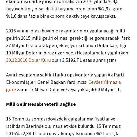
ekonomisi darbe girişimi olmaksızın 2016 yılında %4,5
büyüyebilmiş olsa idi fiili büyüme oranı olan %2,9’a göre
%1,6 daha fazla bir ekonomik aktiviteye kavuşacaktı.
2016 yılının olası büyüme rakamlarının uygulanacağı milli
gelirin 2015 milli geliri olması gerektiğine göre aradaki fark
37 Milyar Lira olarak gerçekleşiyor ki bunun Dolar karşılığı
10 Milyar Dolar’ın biraz üzerinde. (Hesaplamalar yapılırken
30.12.2016 Dolar Kuru
olan 3,5192 TL esas alınmıştır.)
Aynı hesaplama şeklini farklı opsiyonlarla yapan Ak Parti
Ekonomi İşleri Genel Başkan Yardımcısı
Cevdet Yılmaz’a
göre
zarar 17 Milyar Dolar ve/veya yaklaşık 60 Milyar TL.
Milli Gelir Hesabı Yeterli Değilse
15 Temmuz sonrası dövizdeki dalgalanma fiyatlar ve
istihdam üzerinde olumsuz etkide bulundu. 15 Temmuz
2016’da 2,88 TL olan döviz kuru, yılsonunda %21 artışla