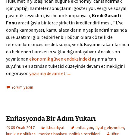
Hükümetin yılbaşından bugüne ekonomiyi canlandırmak
için yaptığı hamleler sonuçlarını gösteriyor. Vergi ve sosyal
güvenlik teşvikleri, istihdam kampanyası,
Kredi Garanti
Fonu
aracılığıyla binlerce şirketin kredilendirilmesi, TL’ye
dönüş kampanyası, kamu alacaklarının yapılandırılmasında
süre uzatımı gibi tedbirler bir bütün olarak özellikle
referandum öncesine dek sonuç verdi. Büyüme rakamlarında
da beklenen hareketin sağlandığı anlaşılıyor. Ancak, son
yayınlanan
ekonomik güven endeksindeki
aşınma ‘can
suyu’nun en azından tüketici düzeyinde devam etmekliğini
Faizin Lobisi-Hobisi-Fobisi
öngörüyor.
yazısına devam et
→
Yorum yapın
Enflasyonda Bir Adım Yukarı
09 Ocak 2017
İktisadiyat
enflasyon
,
fiyat gelişmeleri
,
kur
,
kur politikası
,
merkez bankası
,
politika tercihleri
Uğur