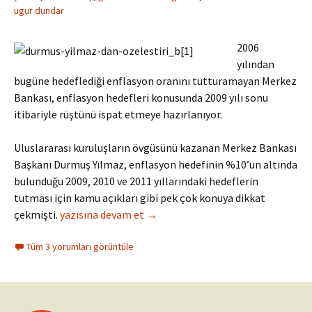
ugur dundar
2006
yılından
bugüne hedeflediği enflasyon oranını tutturamayan Merkez
Bankası, enflasyon hedefleri konusunda 2009 yılı sonu
itibariyle rüştünü ispat etmeye hazırlanıyor.
Uluslararası kuruluşların övgüsünü kazanan Merkez Bankası
Başkanı Durmuş Yılmaz, enflasyon hedefinin %10’un altında
bulunduğu 2009, 2010 ve 2011 yıllarındaki hedeflerin
tutması için kamu açıkları gibi pek çok konuya dikkat
Merkez Bankası Bu Kez Hedefi Tutturacak Gibi!
çekmişti.
yazısına devam et
→
Tüm 3 yorumları görüntüle