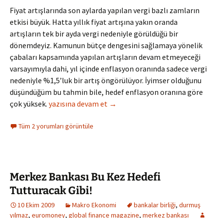
Fiyat artışlarında son aylarda yapılan vergi bazlı zamların
etkisi büyük. Hatta yıllık fiyat artışına yakın oranda
artışların tek bir ayda vergi nedeniyle görüldüğü bir
dönemdeyiz. Kamunun bütçe dengesini sağlamaya yönelik
çabaları kapsamında yapılan artışların devam etmeyeceği
varsayımıyla dahi, yıl içinde enflasyon oranında sadece vergi
nedeniyle %1,5’luk bir artış öngörülüyor. İyimser olduğunu
düşündüğüm bu tahmin bile, hedef enflasyon oranına göre
Fiyatlarda Devletin ve Küresel Ekonominin Belirlediğ
çok yüksek.
yazısına devam et
→
Tüm 2 yorumları görüntüle
Merkez Bankası Bu Kez Hedefi
Tutturacak Gibi!
10 Ekim 2009
Makro Ekonomi
bankalar birliği
,
durmuş
yılmaz
,
euromoney
,
global finance magazine
,
merkez bankası