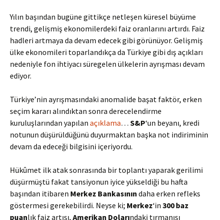
Yılın başından bugüne gittikçe netleşen küresel büyüme
trendi, gelişmiş ekonomilerdeki faiz oranlarını artırdı. Faiz
hadleri artmaya da devam edecek gibi görünüyor. Gelişmiş
ülke ekonomileri toparlandıkça da Türkiye gibi dış açıkları
nedeniyle fon ihtiyacı süregelen ülkelerin ayrışması devam
ediyor.
Türkiye’nin ayrışmasındaki anomalide başat faktör, erken
seçim kararı alındıktan sonra derecelendirme
kuruluşlarından yapılan
açıklama
…
S&P
‘un beyanı, kredi
notunun düşürüldüğünü duyurmaktan başka not indiriminin
devam da edeceği bilgisini içeriyordu.
Hükûmet ilk atak sonrasında bir toplantı yaparak gerilimi
düşürmüştü fakat tansiyonun iyice yükseldiği bu hafta
başından itibaren
Merkez Bankası
nın
daha erken refleks
göstermesi gerekebilirdi. Neyse ki;
Merkez
‘in
300 baz
puan
lık faiz artışı,
Amerikan Doları
ndaki tırmanışı