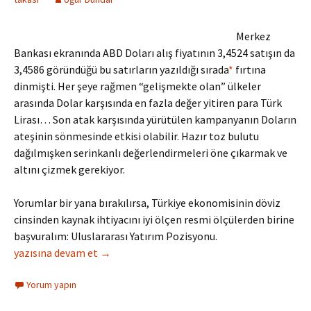
Merkez
Bankası ekranında ABD Doları alış fiyatının 3,4524 satışın da
3,4586 göründüğü bu satırların yazıldığı sırada
*
fırtına
dinmişti. Her şeye rağmen “gelişmekte olan” ülkeler
arasında Dolar karşısında en fazla değer yitiren para Türk
Lirası… Son atak karşısında yürütülen kampanyanın Doların
ateşinin sönmesinde etkisi olabilir. Hazır toz bulutu
dağılmışken serinkanlı değerlendirmeleri öne çıkarmak ve
altını çizmek gerekiyor.
Yorumlar bir yana bırakılırsa, Türkiye ekonomisinin döviz
cinsinden kaynak ihtiyacını iyi ölçen resmi ölçülerden birine
başvuralım: Uluslararası Yatırım Pozisyonu.
Bir Dış Mihrak Daha: ABD Doları
yazısına devam et
→
Yorum yapın