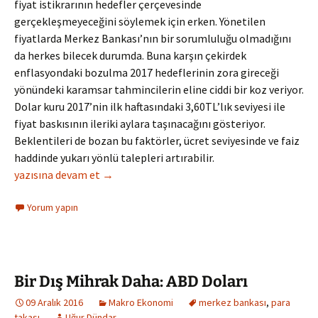
fiyat istikrarının hedefler çerçevesinde
gerçekleşmeyeceğini söylemek için erken. Yönetilen
fiyatlarda Merkez Bankası’nın bir sorumluluğu olmadığını
da herkes bilecek durumda. Buna karşın çekirdek
enflasyondaki bozulma 2017 hedeflerinin zora gireceği
yönündeki karamsar tahmincilerin eline ciddi bir koz veriyor.
Dolar kuru 2017’nin ilk haftasındaki 3,60TL’lık seviyesi ile
fiyat baskısının ileriki aylara taşınacağını gösteriyor.
Beklentileri de bozan bu faktörler, ücret seviyesinde ve faiz
haddinde yukarı yönlü talepleri artırabilir.
Enflasyonda Bir Adım Yukarı
yazısına devam et
→
Yorum yapın
Bir Dış Mihrak Daha: ABD Doları
09 Aralık 2016
Makro Ekonomi
merkez bankası
,
para
takası
Uğur Dündar