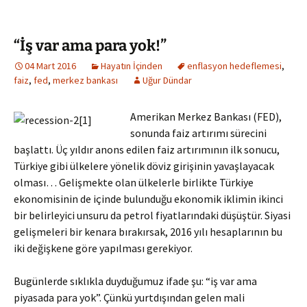
“İş var ama para yok!”
04 Mart 2016
Hayatın İçinden
enflasyon hedeflemesi
,
faiz
,
fed
,
merkez bankası
Uğur Dündar
Amerikan Merkez Bankası (FED),
sonunda faiz artırımı sürecini
başlattı. Üç yıldır anons edilen faiz artırımının ilk sonucu,
Türkiye gibi ülkelere yönelik döviz girişinin yavaşlayacak
olması… Gelişmekte olan ülkelerle birlikte Türkiye
ekonomisinin de içinde bulunduğu ekonomik iklimin ikinci
bir belirleyici unsuru da petrol fiyatlarındaki düşüştür. Siyasi
gelişmeleri bir kenara bırakırsak, 2016 yılı hesaplarının bu
iki değişkene göre yapılması gerekiyor.
Bugünlerde sıklıkla duyduğumuz ifade şu: “iş var ama
piyasada para yok”. Çünkü yurtdışından gelen mali