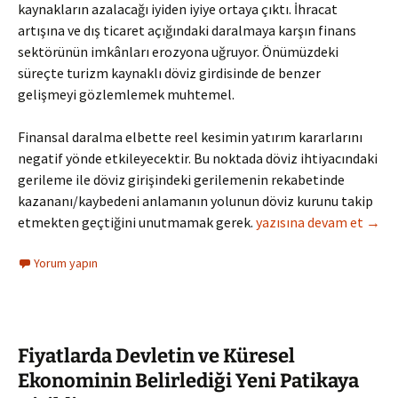
kaynakların azalacağı iyiden iyiye ortaya çıktı. İhracat
artışına ve dış ticaret açığındaki daralmaya karşın finans
sektörünün imkânları erozyona uğruyor. Önümüzdeki
süreçte turizm kaynaklı döviz girdisinde de benzer
gelişmeyi gözlemlemek muhtemel.
Finansal daralma elbette reel kesimin yatırım kararlarını
negatif yönde etkileyecektir. Bu noktada döviz ihtiyacındaki
gerileme ile döviz girişindeki gerilemenin rekabetinde
kazananı/kaybedeni anlamanın yolunun döviz kurunu takip
“İş var ama para yok!”
etmekten geçtiğini unutmamak gerek.
yazısına devam et
→
Yorum yapın
Fiyatlarda Devletin ve Küresel
Ekonominin Belirlediği Yeni Patikaya