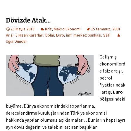
Dövizde Atak…
25 Mayıs 2018
Kriz
,
Makro Ekonomi
15 temmuz
,
2001
Krizi
,
5 Nisan Kararları
,
Dolar
,
Euro
,
imf
,
merkez bankası
,
S&P
Uğur Dündar
Gelişmiş
ekonomilerd
e faiz artışı,
petrol
fiyatlarındak
i artış,
Euro
bölgesindeki
büyüme, Dünya ekonomisindeki toparlanma,
derecelendirme kuruluşlarından Türkiye ekonomisi
hakkında yapılan olumsuz açıklamalar… Bunların hepsi ayrı
ayrı döviz değerini ve talebini artıran başlıklar.