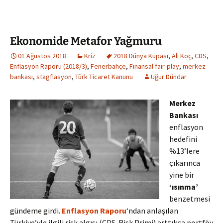
Ekonomide Metafor Yağmuru
01 Ağustos 2018
Kriz
2018 Dünya Kupası
,
Ali Koç
,
CDS
,
Enflasyon Raporu (2018/3)
,
Fenerbahçe
,
Finansal fair-play
,
merkez
bankası
,
stagflasyon
,
Türk Ticaret Kanunu
Uğur Dündar
Merkez
Bankası
enflasyon
hedefini
%13’lere
çıkarınca
yine bir
‘ısınma’
benzetmesi
gündeme girdi.
Enflasyon Raporu
‘ndan anlaşılan
Türkiye’yle ilgili risk algısı (CDS-Risk Primi) arttıkça portföy