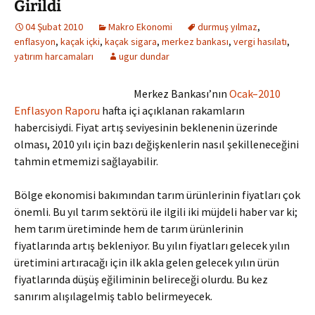
Girildi
04 Şubat 2010
Makro Ekonomi
durmuş yılmaz
,
enflasyon
,
kaçak içki
,
kaçak sigara
,
merkez bankası
,
vergi hasılatı
,
yatırım harcamaları
ugur dundar
Merkez Bankası’nın
Ocak–2010
Enflasyon Raporu
hafta içi açıklanan rakamların
habercisiydi. Fiyat artış seviyesinin beklenenin üzerinde
olması, 2010 yılı için bazı değişkenlerin nasıl şekilleneceğini
tahmin etmemizi sağlayabilir.
Bölge ekonomisi bakımından tarım ürünlerinin fiyatları çok
önemli. Bu yıl tarım sektörü ile ilgili iki müjdeli haber var ki;
hem tarım üretiminde hem de tarım ürünlerinin
fiyatlarında artış bekleniyor. Bu yılın fiyatları gelecek yılın
üretimini artıracağı için ilk akla gelen gelecek yılın ürün
fiyatlarında düşüş eğiliminin belireceği olurdu. Bu kez
sanırım alışılagelmiş tablo belirmeyecek.