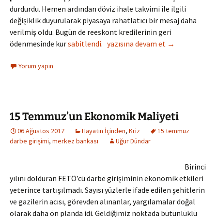
durdurdu. Hemen ardından döviz ihale takvimi ile ilgili
değişiklik duyurularak piyasaya rahatlatıcı bir mesaj daha
verilmiş oldu. Bugün de reeskont kredilerinin geri
Dövizde Atak…
ödenmesinde kur
sabitlendi
.
yazısına devam et
→
Yorum yapın
15 Temmuz’un Ekonomik Maliyeti
06 Ağustos 2017
Hayatın İçinden
,
Kriz
15 temmuz
darbe girişimi
,
merkez bankası
Uğur Dündar
Birinci
yılını dolduran FETÖ’cü darbe girişiminin ekonomik etkileri
yeterince tartışılmadı. Sayısı yüzlerle ifade edilen şehitlerin
ve gazilerin acısı, görevden alınanlar, yargılamalar doğal
olarak daha ön planda idi. Geldiğimiz noktada bütünlüklü