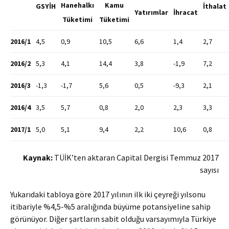
Hanehalkı
Kamu
GSYİH
İthalat
Yatırımlar
İhracat
Tüketimi
Tüketimi
2016/1
4,5
0,9
10,5
6,6
1,4
2,7
2016/2
5,3
4,1
14,4
3,8
-1,9
7,2
2016/3
-1,3
-1,7
5,6
0,5
-9,3
2,1
2016/4
3,5
5,7
0,8
2,0
2,3
3,3
2017/1
5,0
5,1
9,4
2,2
10,6
0,8
Kaynak:
TÜİK’ten aktaran Capital Dergisi Temmuz 2017
sayısı
Yukarıdaki tabloya göre 2017 yılının ilk iki çeyreği yılsonu
itibariyle %4,5-%5 aralığında büyüme potansiyeline sahip
görünüyor. Diğer şartların sabit olduğu varsayımıyla Türkiye