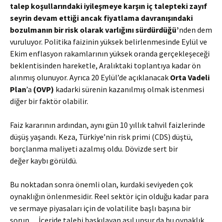
talep koşullarındaki iyileşmeye karşın iç talepteki zayıf
seyrin devam ettiği ancak fiyatlama davranışındaki
bozulmanın bir risk olarak varlığını
sürdürdüğü’
nden dem
vuruluyor. Politika faizinin yüksek belirlenmesinde Eylül ve
Ekim enflasyon rakamlarının yüksek oranda gerçekleşeceği
beklentisinden hareketle, Aralıktaki toplantıya kadar ön
alınmış olunuyor. Ayrıca 20 Eylül’de açıklanacak
Orta Vadeli
Plan
’a
(OVP)
kadarki sürenin kazanılmış olmak istenmesi
diğer bir faktör olabilir.
Faiz kararının ardından, aynı gün 10 yıllık tahvil faizlerinde
düşüş yaşandı. Keza, Türkiye’nin risk primi (CDS) düştü,
borçlanma maliyeti azalmış oldu. Dövizde sert bir
değer kaybı görüldü.
Bu noktadan sonra önemli olan, kurdaki seviyeden çok
oynaklığın önlenmesidir. Reel sektör için olduğu kadar para
ve sermaye piyasaları için de volatilite başlı başına bir
sorun… İçeride talebi baskılayan asıl unsur da bu oynaklık