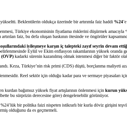
yükseltti. Beklentilerin oldukça üzerinde bir artırımla faiz haddi
%24
’e
lirlenmesi, Türkiye ekonomisinin fiyatlama risklerini düşürmek amacıyla
artırılan faiz, bu defa oluşan baskının ötesinde ve öngörüler kapsamında
 koşullarındaki iyileşmeye karşın iç talepteki zayıf seyrin devam et
belirlenmesinde Eylül ve Ekim enflasyon rakamlarının yüksek oranda ger
a
(OVP)
kadarki sürenin kazanılmış olmak istenmesi diğer bir faktör olab
aşandı. Keza, Türkiye’nin risk primi (CDS) düştü, borçlanma maliyeti az
esidir. Reel sektör için olduğu kadar para ve sermaye piyasaları için d
en kurdan bağımsız yüksek fiyat artışlarının önlenmesi için
kurun yükse
(elbette bu sürprizin derecesine göre) dengelenebilir görünüyor.
4’lük bir politika faizi nispeten istikrarlı bir kurla döviz girişini teşv
ermiş olduğunu da es geçmemeli.