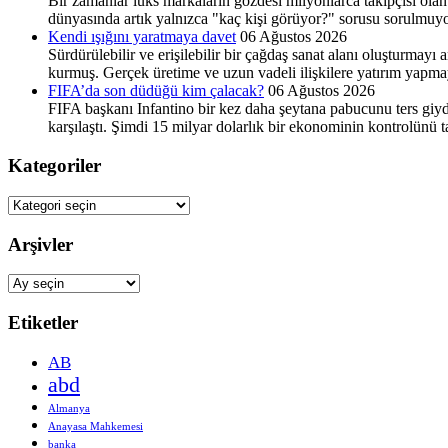
Bir zamanlar lüks markaların gözdesi milyonlarca takipçisi olan
dünyasında artık yalnızca "kaç kişi görüyor?" sorusu sorulmuyo
Kendi ışığını yaratmaya davet
06 Ağustos 2026
Sürdürülebilir ve erişilebilir bir çağdaş sanat alanı oluşturma
kurmuş. Gerçek üretime ve uzun vadeli ilişkilere yatırım yapma
FIFA’da son düdüğü kim çalacak?
06 Ağustos 2026
FIFA başkanı Infantino bir kez daha şeytana pabucunu ters giydi
karşılaştı. Şimdi 15 milyar dolarlık bir ekonominin kontrolünü
Kategoriler
Kategoriler
Arşivler
Arşivler
Etiketler
AB
abd
Almanya
Anayasa Mahkemesi
banka