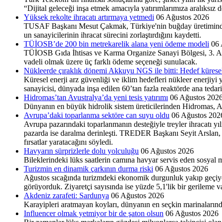
“Dijital geleceği inşa etmek amacıyla yatırımlarımıza aralıksız 
Yüksek rekolte ihracatı artırmaya yetmedi
06 Ağustos 2026
TUSAF Başkanı Mesut Çakmak, Türkiye'nin buğday üretimindeki 
un sanayicilerinin ihracat sürecini zorlaştırdığını kaydetti.
TÜİOSB’de 200 bin metrekarelik alana yeni ödeme modeli
06 
TÜİOSB Gıda İhtisas ve Karma Organize Sa­nayi Bölgesi, 3. Alan’d
vadeli olmak üzere üç farklı ödeme seçeneği sunulacak.
Nükleerde çıraklık dönemi Akkuyu NGS ile bitti: Hedef küresel
Küresel enerji arz güvenliği ve iklim hedefleri nükleer enerjiyi 
sanayicisi, dünyada inşa edilen 60’tan fazla reaktörde ana tedari
Hidromas’tan Avustralya’da yeni tesis yatırımı
06 Ağustos 202
Dünyanın en büyük hidrolik sistem üreticilerinden Hid­romas, Avus
Avrupa’daki toparlanma sektöre can suyu oldu
06 Ağustos 202
Avrupa pazarındaki toparlanmanın desteğiyle treyler ihracatı yıl
pazarda ise daralma derinleşti. TREDER Başkanı Seyit Arslan, j
fırsatlar yaratacağını söyledi.
Havyarın sürprizlerle dolu yolculuğu
06 Ağustos 2026
Bileklerindeki lüks saatlerin camına havyar servis eden sosyal m
Turizmin en dinamik çarkının durma riski
06 Ağustos 2026
Ağustos sıcağında turizmdeki ekonomik durgunluk yakıp geçiyor. 
görüyorduk. Ziyaretçi sayısında ise yüzde 5,1'lik bir gerileme v
Akdeniz zarafeti: Sardunya
06 Ağustos 2026
Karayipleri aratmayan koyları, dünyanın en seçkin marinalarından
Influencer olmak yetmiyor bir de şaton olsun
06 Ağustos 2026