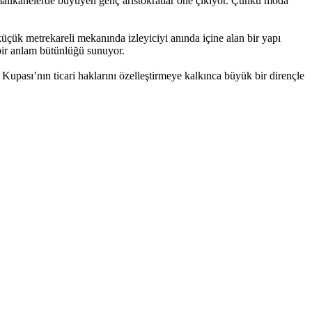
i malikânelerde büyüyen genç aristokratlar öne çıkıyor. Çünkü moda
küçük metrekareli mekanında izleyiciyi anında içine alan bir yapı
bir anlam bütünlüğü sunuyor.
Kupası’nın ticari haklarını özelleştirmeye kalkınca büyük bir dirençle