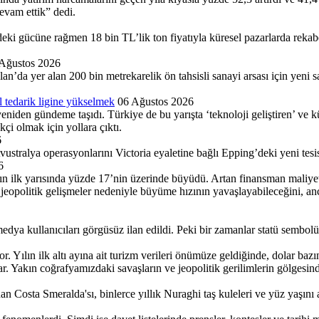
devam ettik” dedi.
gücüne rağmen 18 bin TL’lik ton fiyatıyla küresel pazarlarda rekabet
Ağustos 2026
a yer alan 200 bin metrekare­lik ön tahsisli sanayi arsası için yeni satı
 tedarik ligine yükselmek
06 Ağustos 2026
yeniden gündeme taşıdı. Türkiye de bu yarışta ‘teknoloji geliştiren’ ve k
kçi olmak için yollara çıktı.
6
tralya operasyonla­rını Victoria eyaletine bağlı Ep­ping’deki yeni tesisi
6
ın ilk yarısında yüzde 17’nin üzerinde büyüdü. Artan finansman maliyetle
eopolitik gelişmeler nedeniyle büyüme hızının yavaşlayabileceğini, an
edya kullanıcıları görgüsüz ilan edildi. Peki bir zamanlar statü sembolü
Yılın ilk altı ayına ait turizm verileri önümüze geldiğinde, dolar bazın
ar. Yakın coğrafyamızdaki savaşların ve jeopolitik gerilimlerin gölgesind
 Costa Smeralda'sı, binlerce yıllık Nuraghi taş kuleleri ve yüz yaşını a