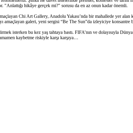
 fenomenlerdi. Şimdi ise davet listelerinde prensler, kontesler ve tarih
r. "Anlattığı hikâye gerçek mi?" sorusu da en az onun kadar önemli.
yı amaçlayan Chi Art Gallery, Anadolu Yakası’nda bir mahallede yer alan 
yı amaçlayan galeri, yeni sergisi “Be The Sun”da izleyiciye konsantre 
rmek isterken bu kez yaş tahtaya bastı. FIFA’nın ve dolayısıyla Dünya 
 tamamen kaybetme riskiyle karşı karşıya…