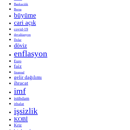
Bankacılık
Borsa
büyüme
cari açık
covid-19
devalüasyon
Dolar
döviz
enflasyon
Euro
faiz
finansal
gelir dağılımı
ihracat
imf
istihdam
ithalat
işsizlik
KOBİ
Kriz