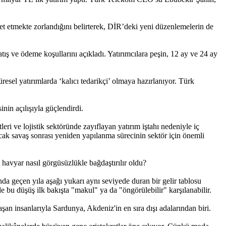
 etmekte zorlandığını belirterek, DİR’deki yeni düzenlemelerin de
ş ve ödeme ko­şullarını açıkladı. Yatırım­cılara peşin, 12 ay ve 24 ay
üresel yatırımlarda ‘kalıcı tedarikçi’ olmaya hazırlanıyor. Türk
nin açılışıy­la güçlendirdi.
ri ve lojistik sektöründe zayıflayan yatırım iştahı nedeniyle iç
cak savaş sonrası yeniden yapılanma sürecinin sektör için önemli
 havyar nasıl görgüsüzlükle bağdaştırılır oldu?
da geçen yıla aşağı yukarı aynı seviyede duran bir gelir tablosu
e bu düşüş ilk bakışta "makul" ya da "öngörülebilir" karşılanabilir.
şan insanlarıyla Sardunya, Akdeniz'in en sıra dışı adalarından biri.