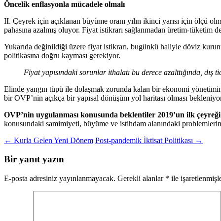
Öncelik enflasyonla mücadele olmalı
II.
Çeyrek için açıklanan büyüme oranı yılın ikinci yarısı için ölçü 
pahasına azalmış oluyor. Fiyat istikrarı sağlanmadan üretim-tüketim d
Yukarıda değinildiği üzere fiyat istikrarı, bugünkü haliyle döviz k
politikasına doğru kayması gerekiyor.
Fiyat yapısındaki sorunlar ithalatı bu derece azalttığında, dış
Elinde yangın tüpü ile dolaşmak zorunda kalan bir ekonomi yönetiminin 
bir OVP’nin açıkça bir yapısal dönüşüm yol haritası olması bekleniyor
OVP’nin uygulanması konusunda beklentiler 2019’un ilk çeyreği iç
konusundaki samimiyeti, büyüme ve istihdam alanındaki problemlerin
Yazı
←
Kurla Gelen Yeni Dönem
Post-pandemik İktisat Politikası
→
dolaşımı
Bir yanıt yazın
E-posta adresiniz yayınlanmayacak.
Gerekli alanlar
*
ile işaretlenmişl