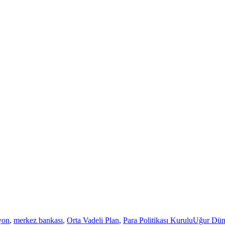
yon
,
merkez bankası
,
Orta Vadeli Plan
,
Para Politikası Kurulu
Uğur Dün