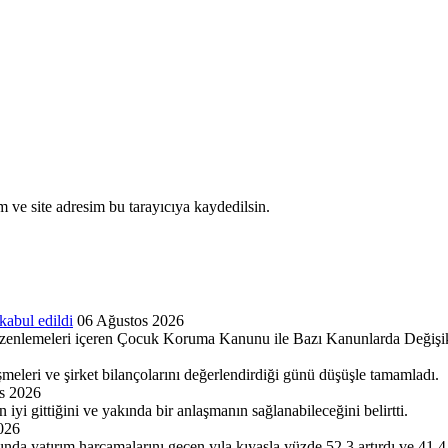
 ve site adresim bu tarayıcıya kaydedilsin.
kabul edildi
06 Ağustos 2026
nlemeleri içeren Çocuk Koruma Kanunu ile Bazı Kanunlarda Değişiklik
şmeleri ve şirket bilançolarını değerlendirdiği günü düşüşle tamamladı.
s 2026
 gittiğini ve yakında bir anlaşmanın sağlanabileceğini belirtti.
026
ısında yatırım harcamalarını geçen yıla kıyasla yüzde 52,3 artırdı ve 4