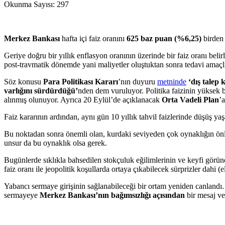
Okunma Sayısı:
297
Merkez Bankası
hafta içi faiz oranını
625 baz puan (%6,25)
birden 
Geriye doğru bir yıllık enflasyon oranının üzerinde bir faiz oranı be
post-travmatik dönemde yani maliyetler oluştuktan sonra tedavi amaçlı 
Söz konusu
Para Politikası Kararı
’nın duyuru
metninde
‘dış talep
varlığını
sürdürdüğü’
nden dem vuruluyor. Politika faizinin yüksek 
alınmış olunuyor. Ayrıca 20 Eylül’de açıklanacak
Orta Vadeli Plan
’
Faiz kararının ardından, aynı gün 10 yıllık tahvil faizlerinde düşüş y
Bu noktadan sonra önemli olan, kurdaki seviyeden çok oynaklığın önlenm
unsur da bu oynaklık olsa gerek.
Bugünlerde sıklıkla bahsedilen stokçuluk eğilimlerinin ve keyfi görün
faiz oranı ile jeopolitik koşullarda ortaya çıkabilecek sürprizler dahi 
Yabancı sermaye girişinin sağlanabileceği bir ortam yeniden canlandı. %2
sermayeye
Merkez Bankası’nın bağımsızlığı açısından
bir mesaj v