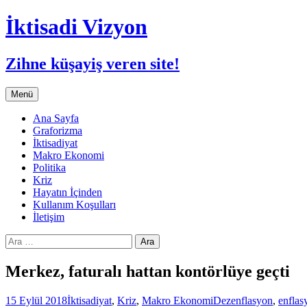
İktisadi Vizyon
Zihne küşayiş veren site!
İçeriğe
Menü
atla
Ana Sayfa
Graforizma
İktisadiyat
Makro Ekonomi
Politika
Kriz
Hayatın İçinden
Kullanım Koşulları
İletişim
Arama:
Merkez, faturalı hattan kontörlüye geçti
15 Eylül 2018
İktisadiyat
,
Kriz
,
Makro Ekonomi
Dezenflasyon
,
enflas