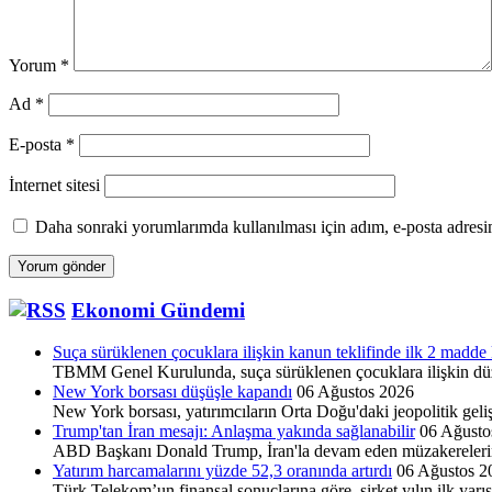
Yorum
*
Ad
*
E-posta
*
İnternet sitesi
Daha sonraki yorumlarımda kullanılması için adım, e-posta adresim
Ekonomi Gündemi
Suça sürüklenen çocuklara ilişkin kanun teklifinde ilk 2 madde 
TBMM Genel Kurulunda, suça sürüklenen çocuklara ilişkin düze
New York borsası düşüşle kapandı
06 Ağustos 2026
New York borsası, yatırımcıların Orta Doğu'daki jeopolitik geli
Trump'tan İran mesajı: Anlaşma yakında sağlanabilir
06 Ağusto
ABD Başkanı Donald Trump, İran'la devam eden müzakerelerin iyi
Yatırım harcamalarını yüzde 52,3 oranında artırdı
06 Ağustos 2
Türk Telekom’un finansal sonuçlarına göre, şirket yılın ilk yar