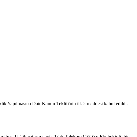
 Yapılmasına Dair Kanun Teklifi'nin ilk 2 maddesi kabul edildi.
1,4 milyar TL’lik yatırım yaptı. Türk Telekom CEO’su Ebubekir Şahin,