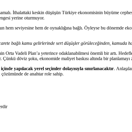
olmamalı. İthalattaki keskin düşüşün Türkiye ekonomisinin büyüme cephe
engesi yerine oturmuyor.
urunun hem seviyesine hem de oynaklığına bağlı. Öyleyse bu dönemde e
 ticarete bağlı kamu gelirlerinde sert düşüşler görüleceğinden, kamuda 
Orta Vadeli Plan’a yeterince odaklanabilmesi önemli bir artı. Hedefleri
. Çünkü döviz şoku, ekonomide maliyet baskısı altında bir planlamayı z
inde yapılacak yerel seçimler dolayısıyla sınırlanacaktır
. Anlaşıl
 çözümünde de anahtar role sahip.
erdir