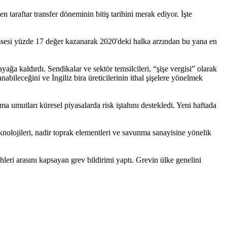
n taraftar transfer döneminin bitiş tarihini merak ediyor. İşte
B hissesi yüzde 17 değer kazanarak 2020'deki halka arzından bu yana en
ağa kaldırdı. Sendikalar ve sektör temsilcileri, “şişe vergisi” olarak
bileceğini ve İngiliz bira üreticilerinin ithal şişelere yönelmek
ma umutları küresel piyasalarda risk iştahını destekledi. Yeni haftada
nolojileri, nadir toprak elementleri ve savunma sanayisine yönelik
hleri arasını kapsayan grev bildirimi yaptı. Grevin ülke genelini