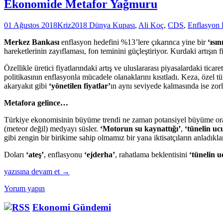
Ekonomide Metafor Yağmuru
01 Ağustos 2018
Kriz
2018 Dünya Kupası
,
Ali Koç
,
CDS
,
Enflasyon 
Merkez Bankası
enflasyon hedefini %13’lere çıkarınca yine bir
‘ısı
hareketlerinin zayıflaması, fon teminini güçleştiriyor. Kurdaki artışın
Özellikle üretici fiyatlarındaki artış ve uluslararası piyasalardaki ticar
politikasının enflasyonla mücadele olanaklarını kısıtladı. Keza, özel 
akaryakıt gibi
‘yönetilen fiyatlar’
ın aynı seviyede kalmasında ise zorl
Metafora gelince…
Türkiye ekonomisinin büyüme trendi ne zaman potansiyel büyüme ora
(meteor değil) medyayı süsler.
‘Motorun su kaynattığı’
,
‘tünelin u
gibi zengin bir birikime sahip olmamız bir yana iktisatçıların anladıkl
Doları
‘ateş’
, enflasyonu
‘ejderha’
, rahatlama beklentisini
‘tünelin u
Ekonomide
yazısına devam et
→
Metafor
Yorum yapın
Yağmuru
Ekonomi Gündemi