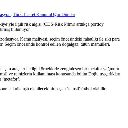
lasyon
,
Türk Ticaret Kanunu
Uğur Dündar
iye’yle ilgili risk algısı (CDS-Risk Primi) arttıkça portföy
ndirmiş bulunuyor.
ek zorlaşıyor. Kamu maliyesi, seçim öncesindeki rahatlığı ile sıkı para
yor. Seçim öncesinde kontrol edilen doğalgaz, tütün mamulleri,
 ulaşım araçları ile ilgili örneklerle zenginleşen bir metafor yağmuru
temsil ve remizlerin kullanılması konusunda bütün Doğu uygarlıkları
r ‘metafor’.
onrası kullanışlı olabilecek bir başka ‘temsil’ futbol olabilir.