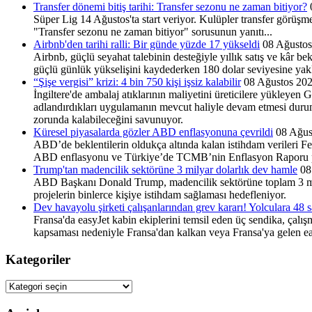
Transfer dönemi bitiş tarihi: Transfer sezonu ne zaman bitiyor?
Süper Lig 14 Ağustos'ta start veriyor. Kulüpler transfer görüşmel
"Transfer sezonu ne zaman bitiyor" sorusunun yanıtı...
Airbnb'den tarihi ralli: Bir günde yüzde 17 yükseldi
08 Ağusto
Airbnb, güçlü seyahat talebinin desteğiyle yıllık satış ve kâr b
güçlü günlük yükselişini kaydederken 180 dolar seviyesine yakl
“Şişe vergisi” krizi: 4 bin 750 kişi işsiz kalabilir
08 Ağustos 20
İngiltere'de ambalaj atıklarının maliyetini üreticilere yükleyen 
adlandırdıkları uygulamanın mevcut haliyle devam etmesi durumund
zorunda kalabileceğini savunuyor.
Küresel piyasalarda gözler ABD enflasyonuna çevrildi
08 Ağus
ABD’de beklentilerin oldukça altında kalan istihdam verileri Fed’
ABD enflasyonu ve Türkiye’de TCMB’nin Enflasyon Raporu pi
Trump'tan madencilik sektörüne 3 milyar dolarlık dev hamle
08
ABD Başkanı Donald Trump, madencilik sektörüne toplam 3 milyar
projelerin binlerce kişiye istihdam sağlaması hedefleniyor.
Dev havayolu şirketi çalışanlarından grev kararı! Yolculara 48 s
Fransa'da easyJet kabin ekiplerini temsil eden üç sendika, çalış
kapsaması nedeniyle Fransa'dan kalkan veya Fransa'ya gelen eas
Kategoriler
Kategoriler