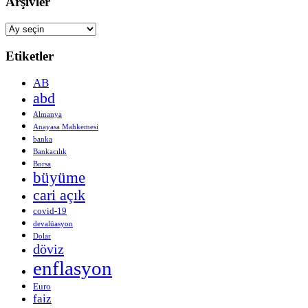
Arşivler
Arşivler
Etiketler
AB
abd
Almanya
Anayasa Mahkemesi
banka
Bankacılık
Borsa
büyüme
cari açık
covid-19
devalüasyon
Dolar
döviz
enflasyon
Euro
faiz