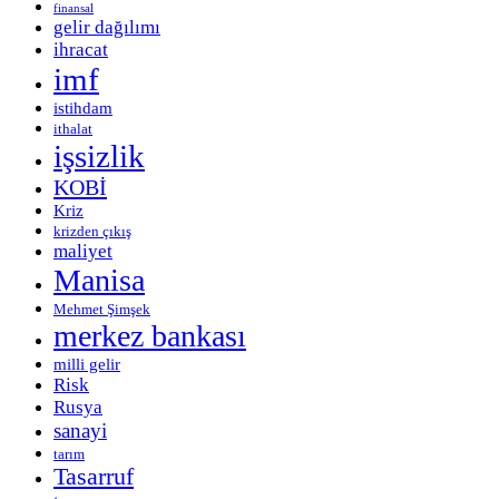
finansal
gelir dağılımı
ihracat
imf
istihdam
ithalat
işsizlik
KOBİ
Kriz
krizden çıkış
maliyet
Manisa
Mehmet Şimşek
merkez bankası
milli gelir
Risk
Rusya
sanayi
tarım
Tasarruf