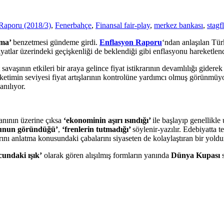
Raporu (2018/3)
,
Fenerbahçe
,
Finansal fair-play
,
merkez bankası
,
stagf
nma’
benzetmesi gündeme girdi.
Enflasyon Raporu
‘ndan anlaşılan Türk
 fiyatlar üzerindeki geçişkenliği de beklendiği gibi enflasyonu hareketle
et savaşının etkileri bir araya gelince fiyat istikrarının devamlılığı gider
tüketimin seviyesi fiyat artışlarının kontrolüne yardımcı olmuş görünmü
anılıyor.
nının üzerine çıksa
‘ekonominin aşırı ısındığı’
ile başlayıp genellikle
cunun göründüğü’
,
‘frenlerin tutmadığı’
söylenir-yazılır. Edebiyatta 
arını anlatma konusundaki çabalarını siyaseten de kolaylaştıran bir yoldu
cundaki ışık’
olarak gören alışılmış formların yanında
Dünya Kupası
s