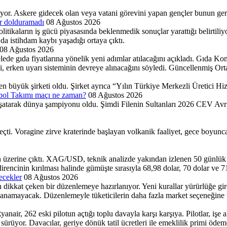
yor. Askere gidecek olan veya vatani görevini yapan gençler bunun ger
ar dolduramadı
08 Ağustos 2026
itikaların iş gücü piyasasında beklenmedik sonuçlar yarattığı belirtili
 da istihdam kaybı yaşadığı ortaya çıktı.
08 Ağustos 2026
 gıda fiyatlarına yönelik yeni adımlar atılacağını açıkladı. Gıda Komi
ini, erken uyarı sisteminin devreye alınacağını söyledi. Güncellenmiş Or
n büyük şirketi oldu. Şirket ayrıca “Yılın Türkiye Merkezli Üretici Hi
ybol Takımı maçı ne zaman?
08 Ağustos 2026
atarak dünya şampiyonu oldu. Şimdi Filenin Sultanları 2026 CEV Avrup
geçti. Voragine zirve kraterinde başlayan volkanik faaliyet, gece boyu
n üzerine çıktı. XAG/USD, teknik analizde yakından izlenen 50 günlük 
 direncinin kırılması halinde gümüşte sırasıyla 68,98 dolar, 70 dolar ve 7
ecekler
08 Ağustos 2026
çin dikkat çeken bir düzenlemeye hazırlanıyor. Yeni kurallar yürürlüğe gi
ullanamayacak. Düzenlemeyle tüketicilerin daha fazla market seçeneğine 
air, 262 eski pilotun açtığı toplu davayla karşı karşıya. Pilotlar, işe a
rüyor. Davacılar, geriye dönük tatil ücretleri ile emeklilik primi ödeme