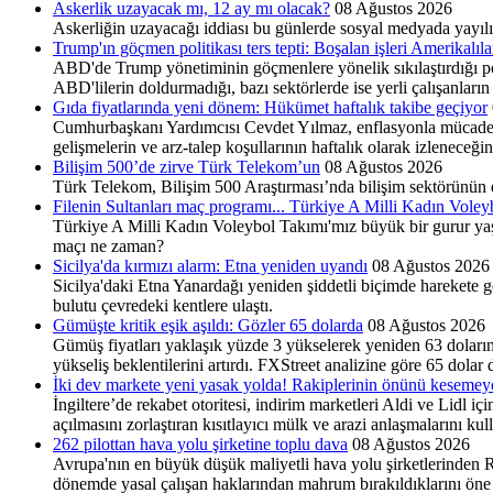
Askerlik uzayacak mı, 12 ay mı olacak?
08 Ağustos 2026
Askerliğin uzayacağı iddiası bu günlerde sosyal medyada yayılı
Trump'ın göçmen politikası ters tepti: Boşalan işleri Amerikalıl
ABD'de Trump yönetiminin göçmenlere yönelik sıkılaştırdığı pol
ABD'lilerin doldurmadığı, bazı sektörlerde ise yerli çalışanların
Gıda fiyatlarında yeni dönem: Hükümet haftalık takibe geçiyor
Cumhurbaşkanı Yardımcısı Cevdet Yılmaz, enflasyonla mücadelede
gelişmelerin ve arz-talep koşullarının haftalık olarak izleneceğ
Bilişim 500’de zirve Türk Telekom’un
08 Ağustos 2026
Türk Telekom, Bilişim 500 Araştırması’nda bilişim sektörünün e
Filenin Sultanları maç programı... Türkiye A Milli Kadın Vole
Türkiye A Milli Kadın Voleybol Takımı'mız büyük bir gurur yaş
maçı ne zaman?
Sicilya'da kırmızı alarm: Etna yeniden uyandı
08 Ağustos 2026
Sicilya'daki Etna Yanardağı yeniden şiddetli biçimde harekete 
bulutu çevredeki kentlere ulaştı.
Gümüşte kritik eşik aşıldı: Gözler 65 dolarda
08 Ağustos 2026
Gümüş fiyatları yaklaşık yüzde 3 yükselerek yeniden 63 doları
yükseliş beklentilerini artırdı. FXStreet analizine göre 65 dolar
İki dev markete yeni yasak yolda! Rakiplerinin önünü kesemey
İngiltere’de rekabet otoritesi, indirim marketleri Aldi ve Lidl i
açılmasını zorlaştıran kısıtlayıcı mülk ve arazi anlaşmalarını k
262 pilottan hava yolu şirketine toplu dava
08 Ağustos 2026
Avrupa'nın en büyük düşük maliyetli hava yolu şirketlerinden Ryan
dönemde yasal çalışan haklarından mahrum bırakıldıklarını öne sü