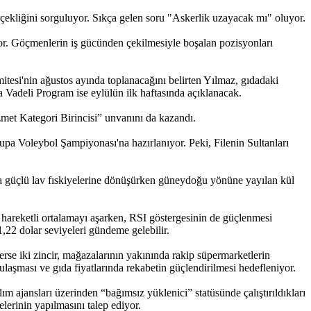
çekliğini sorguluyor. Sıkça gelen soru "Askerlik uzayacak mı" oluyor.
yor. Göçmenlerin iş gücünden çekilmesiyle boşalan pozisyonları
tesi'nin ağustos ayında toplanacağını belirten Yılmaz, gıdadaki
ta Vadeli Program ise eylülün ilk haftasında açıklanacak.
zmet Kategori Birincisi” unvanını da kazandı.
a Voleybol Şampiyonası'na hazırlanıyor. Peki, Filenin Sultanları
nca güçlü lav fıskiyelerine dönüşürken güneydoğu yönüne yayılan kül
hareketli ortalamayı aşarken, RSI göstergesinin de güçlenmesi
1,22 dolar seviyeleri gündeme gelebilir.
rerse iki zincir, mağazalarının yakınında rakip süpermarketlerin
ulaşması ve gıda fiyatlarında rekabetin güçlendirilmesi hedefleniyor.
lım ajansları üzerinden “bağımsız yüklenici” statüsünde çalıştırıldıkları
lerinin yapılmasını talep ediyor.