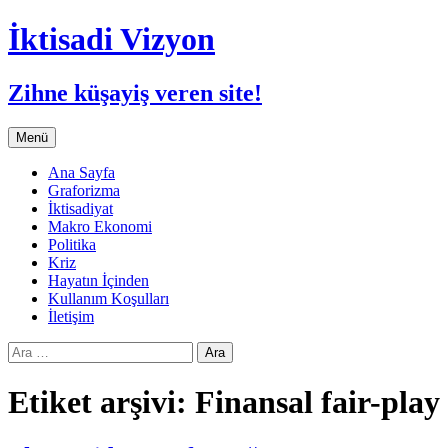
İktisadi Vizyon
Zihne küşayiş veren site!
İçeriğe
Menü
atla
Ana Sayfa
Graforizma
İktisadiyat
Makro Ekonomi
Politika
Kriz
Hayatın İçinden
Kullanım Koşulları
İletişim
Arama:
Etiket arşivi: Finansal fair-play