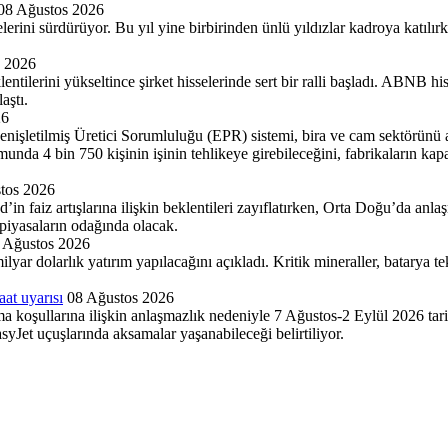
08 Ağustos 2026
erini sürdürüyor. Bu yıl yine birbirinden ünlü yıldızlar kadroya katılırke
s 2026
eklentilerini yükseltince şirket hisselerinde sert bir ralli başladı. ABN
aştı.
26
Genişletilmiş Üretici Sorumluluğu (EPR) sistemi, bira ve cam sektörünü ay
a 4 bin 750 kişinin işinin tehlikeye girebileceğini, fabrikaların kapana
tos 2026
in faiz artışlarına ilişkin beklentileri zayıflatırken, Orta Doğu’da anlaş
yasaların odağında olacak.
 Ağustos 2026
 dolarlık yatırım yapılacağını açıkladı. Kritik mineraller, batarya tek
aat uyarısı
08 Ağustos 2026
ma koşullarına ilişkin anlaşmazlık nedeniyle 7 Ağustos-2 Eylül 2026 tari
yJet uçuşlarında aksamalar yaşanabileceği belirtiliyor.