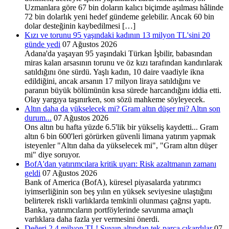
Uzmanlara göre 67 bin doların kalıcı biçimde aşılması hâlinde
72 bin dolarlık yeni hedef gündeme gelebilir. Ancak 60 bin
dolar desteğinin kaybedilmesi […]
Kızı ve torunu 95 yaşındaki kadının 13 milyon TL'sini 20
günde yedi
07 Ağustos 2026
Adana'da yaşayan 95 yaşındaki Türkan İşbilir, babasından
miras kalan arsasının torunu ve öz kızı tarafından kandırılarak
satıldığını öne sürdü. Yaşlı kadın, 10 daire vaadiyle ikna
edildiğini, ancak arsanın 17 milyon liraya satıldığını ve
paranın büyük bölümünün kısa sürede harcandığını iddia etti.
Olay yargıya taşınırken, son sözü mahkeme söyleyecek.
Altın daha da yükselecek mi? Gram altın düşer mi? Altın son
durum...
07 Ağustos 2026
Ons altın bu hafta yüzde 6.5'lik bir yükseliş kaydetti... Gram
altın 6 bin 600'leri görürken güvenli limana yatırım yapmak
isteyenler "Altın daha da yükselecek mi", "Gram altın düşer
mi" diye soruyor.
BofA'dan yatırımcılara kritik uyarı: Risk azaltmanın zamanı
geldi
07 Ağustos 2026
Bank of America (BofA), küresel piyasalarda yatırımcı
iyimserliğinin son beş yılın en yüksek seviyesine ulaştığını
belirterek riskli varlıklarda temkinli olunması çağrısı yaptı.
Banka, yatırımcıların portföylerinde savunma amaçlı
varlıklara daha fazla yer vermesini önerdi.
Değeri 2.4 milyon TL! Suyun altından tek parça çıkardılar
07