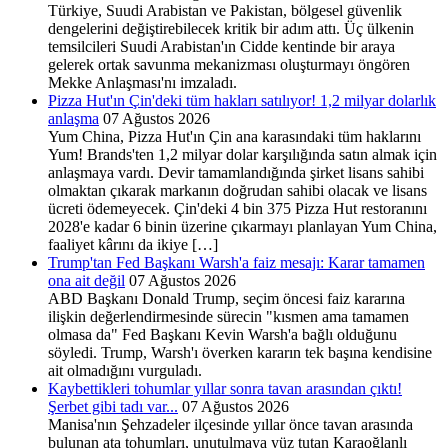
Türkiye, Suudi Arabistan ve Pakistan, bölgesel güvenlik
dengelerini değiştirebilecek kritik bir adım attı. Üç ülkenin
temsilcileri Suudi Arabistan'ın Cidde kentinde bir araya
gelerek ortak savunma mekanizması oluşturmayı öngören
Mekke Anlaşması'nı imzaladı.
Pizza Hut'ın Çin'deki tüm hakları satılıyor! 1,2 milyar dolarlık
anlaşma
07 Ağustos 2026
Yum China, Pizza Hut'ın Çin ana karasındaki tüm haklarını
Yum! Brands'ten 1,2 milyar dolar karşılığında satın almak için
anlaşmaya vardı. Devir tamamlandığında şirket lisans sahibi
olmaktan çıkarak markanın doğrudan sahibi olacak ve lisans
ücreti ödemeyecek. Çin'deki 4 bin 375 Pizza Hut restoranını
2028'e kadar 6 binin üzerine çıkarmayı planlayan Yum China,
faaliyet kârını da ikiye […]
Trump'tan Fed Başkanı Warsh'a faiz mesajı: Karar tamamen
ona ait değil
07 Ağustos 2026
ABD Başkanı Donald Trump, seçim öncesi faiz kararına
ilişkin değerlendirmesinde sürecin "kısmen ama tamamen
olmasa da" Fed Başkanı Kevin Warsh'a bağlı olduğunu
söyledi. Trump, Warsh'ı överken kararın tek başına kendisine
ait olmadığını vurguladı.
Kaybettikleri tohumlar yıllar sonra tavan arasından çıktı!
Şerbet gibi tadı var...
07 Ağustos 2026
Manisa'nın Şehzadeler ilçesinde yıllar önce tavan arasında
bulunan ata tohumları, unutulmaya yüz tutan Karaoğlanlı