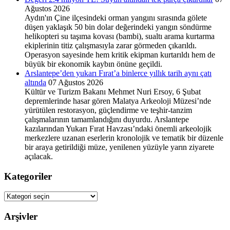
Ağustos 2026
Aydın'ın Çine ilçesindeki orman yangını sırasında gölete
düşen yaklaşık 50 bin dolar değerindeki yangın söndürme
helikopteri su taşıma kovası (bambi), sualtı arama kurtarma
ekiplerinin titiz çalışmasıyla zarar görmeden çıkarıldı.
Operasyon sayesinde hem kritik ekipman kurtarıldı hem de
büyük bir ekonomik kaybın önüne geçildi.
Arslantepe’den yukarı Fırat’a binlerce yıllık tarih aynı çatı
altında
07 Ağustos 2026
Kültür ve Turizm Bakanı Mehmet Nuri Ersoy, 6 Şubat
depremlerinde hasar gören Malatya Arkeoloji Müzesi’nde
yürütülen restorasyon, güçlendirme ve teşhir-tanzim
çalışmalarının tamamlandığını duyurdu. Arslantepe
kazılarından Yukarı Fırat Havzası’ndaki önemli arkeolojik
merkezlere uzanan eserlerin kronolojik ve tematik bir düzenle
bir araya getirildiği müze, yenilenen yüzüyle yarın ziyarete
açılacak.
Kategoriler
Kategoriler
Arşivler