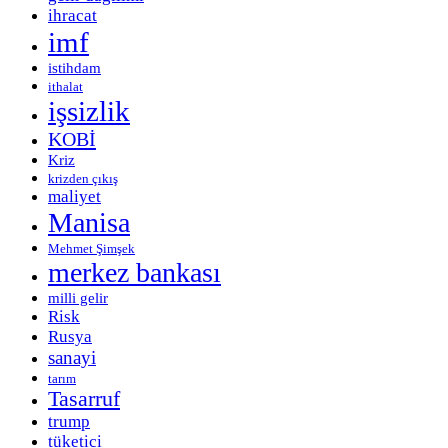
ihracat
imf
istihdam
ithalat
işsizlik
KOBİ
Kriz
krizden çıkış
maliyet
Manisa
Mehmet Şimşek
merkez bankası
milli gelir
Risk
Rusya
sanayi
tarım
Tasarruf
trump
tüketici