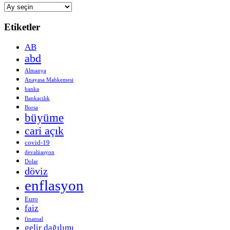
Arşivler
Etiketler
AB
abd
Almanya
Anayasa Mahkemesi
banka
Bankacılık
Borsa
büyüme
cari açık
covid-19
devalüasyon
Dolar
döviz
enflasyon
Euro
faiz
finansal
gelir dağılımı