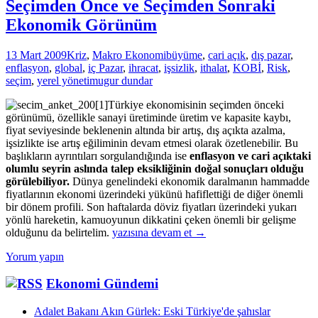
Seçimden Önce ve Seçimden Sonraki
Ekonomik Görünüm
13 Mart 2009
Kriz
,
Makro Ekonomi
büyüme
,
cari açık
,
dış pazar
,
enflasyon
,
global
,
iç Pazar
,
ihracat
,
işsizlik
,
ithalat
,
KOBİ
,
Risk
,
seçim
,
yerel yönetim
ugur dundar
Türkiye ekonomisinin seçimden önceki
görünümü, özellikle sanayi üretiminde üretim ve kapasite kaybı,
fiyat seviyesinde beklenenin altında bir artış, dış açıkta azalma,
işsizlikte ise artış eğiliminin devam etmesi olarak özetlenebilir. Bu
başlıkların ayrıntıları sorgulandığında ise
enflasyon ve cari açıktaki
olumlu seyrin aslında talep eksikliğinin doğal sonuçları olduğu
görülebiliyor.
Dünya genelindeki ekonomik daralmanın hammadde
fiyatlarının ekonomi üzerindeki yükünü hafiflettiği de diğer önemli
bir dönem profili. Son haftalarda döviz fiyatları üzerindeki yukarı
yönlü hareketin, kamuoyunun dikkatini çeken önemli bir gelişme
Seçimden
olduğunu da belirtelim.
yazısına devam et
→
Önce
Yorum yapın
ve
Seçimden
Ekonomi Gündemi
Sonraki
Ekonomik
Görünüm
Adalet Bakanı Akın Gürlek: Eski Türkiye'de şahıslar