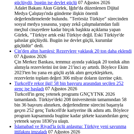
güçlüydü, bugün ise devlet güçlü
07 Ağustos 2026
Adalet Bakanı Akın Gürlek, Iğdır'da düzenlenen Dijital
Medya Çalıştayı'nda gündeme ilişkin önemli
değerlendirmelerde bulundu. "Terörsüz Türkiye" sürecinden
sosyal medya yasasına, yapay zekâ çalışmalarından faili
meçhul cinayetlere kadar birçok başlıkta açıklama yapan
Gürlek, "Türkiye artık eski Türkiye değil. Eski Türkiye'de
şahıslar güçlüydü. Bugün ise devlet güçlü, kurumlar
güçlüdür" dedi.
Çin'den altın hamlesi: Rezervlere yaklaşık 20 ton daha eklendi
07 Ağustos 2026
Çin Merkez Bankası, temmuz ayında yaklaşık 20 tonluk altın
alımıyla rezervlerini üst üste 21'inci ay artırdı. Böylece Ekim
2023'ten bu yana en güçlü aylık alım gerçekleşirken,
rezervlerin toplam değeri 306 milyar doların üzerine çıktı.
Turkcell'e rekor ilgi! 58 bin başvuru arasından seçilen 252
genç işe başladı
07 Ağustos 2026
Turkcell'in genç yetenek programı GNÇYTNK 2026
tamamlandı. Türkiye'deki 208 üniversitenin tamamından 58
bin 36 başvuru alınırken, değerlendirme sürecini başarıyla
geçen 252 genç Turkcell'de kariyerine ilk adımı attı. Böylece
program kapsamında bugüne kadar şirkete kazandırılan genç
yetenek sayısı 1836'ya ulaştı.
İslamabad ve Riyad'la üçlü anlaşma: Türkiye yeni savunma
ittifakını imzaladı
07 Ağustos 2026