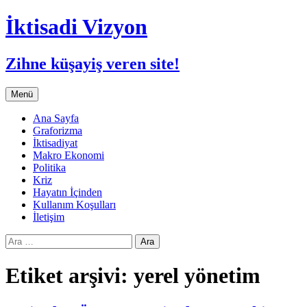
İktisadi Vizyon
Zihne küşayiş veren site!
İçeriğe
Menü
atla
Ana Sayfa
Graforizma
İktisadiyat
Makro Ekonomi
Politika
Kriz
Hayatın İçinden
Kullanım Koşulları
İletişim
Arama:
Etiket arşivi: yerel yönetim