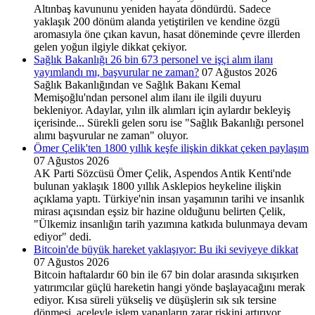
Altınbaş kavununu yeniden hayata döndürdü. Sadece
yaklaşık 200 dönüm alanda yetiştirilen ve kendine özgü
aromasıyla öne çıkan kavun, hasat döneminde çevre illerden
gelen yoğun ilgiyle dikkat çekiyor.
Sağlık Bakanlığı 26 bin 673 personel ve işçi alım ilanı
yayımlandı mı, başvurular ne zaman?
07 Ağustos 2026
Sağlık Bakanlığından ve Sağlık Bakanı Kemal
Memişoğlu'ndan personel alım ilanı ile ilgili duyuru
bekleniyor. Adaylar, yılın ilk alımları için aylardır bekleyiş
içerisinde... Sürekli gelen soru ise "Sağlık Bakanlığı personel
alımı başvurular ne zaman" oluyor.
Ömer Çelik'ten 1800 yıllık keşfe ilişkin dikkat çeken paylaşım
07 Ağustos 2026
AK Parti Sözcüsü Ömer Çelik, Aspendos Antik Kenti'nde
bulunan yaklaşık 1800 yıllık Asklepios heykeline ilişkin
açıklama yaptı. Türkiye'nin insan yaşamının tarihi ve insanlık
mirası açısından eşsiz bir hazine olduğunu belirten Çelik,
"Ülkemiz insanlığın tarih yazımına katkıda bulunmaya devam
ediyor" dedi.
Bitcoin'de büyük hareket yaklaşıyor: Bu iki seviyeye dikkat
07 Ağustos 2026
Bitcoin haftalardır 60 bin ile 67 bin dolar arasında sıkışırken
yatırımcılar güçlü hareketin hangi yönde başlayacağını merak
ediyor. Kısa süreli yükseliş ve düşüşlerin sık sık tersine
dönmesi, aceleyle işlem yapanların zarar riskini artırıyor.