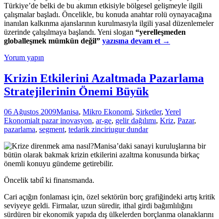
Türkiye’de belki de bu akımın etkisiyle bölgesel gelişmeyle ilgili
çalışmalar başladı. Öncelikle, bu konuda anahtar rolü oynayacağına
inanılan kalkınma ajanslarının kurulmasıyla ilgili yasal düzenlemeler
üzerinde çalışılmaya başlandı. Yeni slogan
“yerelleşmeden
Yeni
globalleşmek mümkün değil”
yazısına devam et
→
Gündem:
Yorum yapın
Bölgesel
Kalkınma
Krizin Etkilerini Azaltmada Pazarlama
Stratejilerinin Önemi Büyük
06 Ağustos 2009
Manisa
,
Mikro Ekonomi
,
Şirketler
,
Yerel
Ekonomi
alt pazar inovasyon
,
ar-ge
,
gelir dağılımı
,
Kriz
,
Pazar
,
pazarlama
,
segment
,
tedarik zinciri
ugur dundar
Manisa’daki sanayi kuruluşlarına bir
bütün olarak bakmak krizin etkilerini azaltma konusunda birkaç
önemli konuyu gündeme getirebilir.
Öncelik tabiî ki finansmanda.
Cari açığın fonlaması için, özel sektörün borç grafiğindeki artış kritik
seviyeye geldi. Firmalar, uzun süredir, ithal girdi bağımlılığını
sürdüren bir ekonomik yapıda dış ülkelerden borçlanma olanaklarını