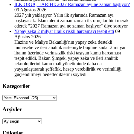
İLK ORUÇ TARİHİ: 2027 Ramazan ayı ne zaman başlıyor?
09 Ağustos 2026
2027 yılı yaklaşıyor. Yılın ilk aylarında Ramazan ayı
başlayacak. İslam alemi zaman zaman ilk oruç tarihini merak
ederek "2027 Ramazan ayı ne zaman başlıyor" diye soruyor.
Yapay zeka 2 milyar liralık riskli harcamayı tespit etti
09
Ağustos 2026
Hazine ve Maliye Bakanlığı'nın yapay zeka destekli
muhasebe ve ileri analitik sistemiyle bugüne kadar 2 milyar
liranın üzerinde verimsizlik riski taşıyan kamu harcaması
tespit edildi. Bakan Şimşek, yapay zeka ve ileri analitik
teknolojilerini kamu mali yönetiminde daha da
yaygınlaştırarak şeffaflık, hesap verebilirlik ve verimliliği
güçlendirmeyi hedeflediklerini söyledi.
Kategoriler
Kategoriler
Arşivler
Arşivler
Etiketler