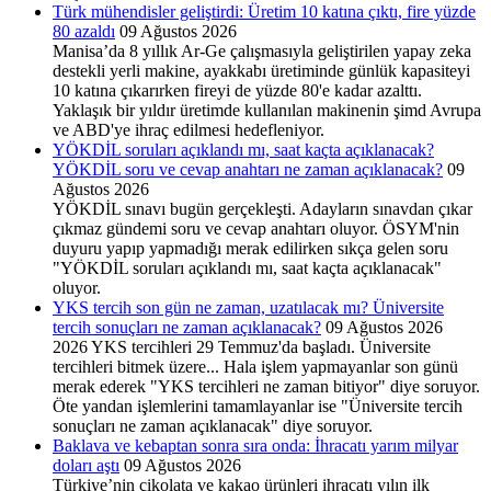
Türk mühendisler geliştirdi: Üretim 10 katına çıktı, fire yüzde
80 azaldı
09 Ağustos 2026
Manisa’da 8 yıllık Ar-Ge çalışmasıyla geliştirilen yapay zeka
destekli yerli makine, ayakkabı üretiminde günlük kapasiteyi
10 katına çıkarırken fireyi de yüzde 80'e kadar azalttı.
Yaklaşık bir yıldır üretimde kullanılan makinenin şimd Avrupa
ve ABD'ye ihraç edilmesi hedefleniyor.
YÖKDİL soruları açıklandı mı, saat kaçta açıklanacak?
YÖKDİL soru ve cevap anahtarı ne zaman açıklanacak?
09
Ağustos 2026
YÖKDİL sınavı bugün gerçekleşti. Adayların sınavdan çıkar
çıkmaz gündemi soru ve cevap anahtarı oluyor. ÖSYM'nin
duyuru yapıp yapmadığı merak edilirken sıkça gelen soru
"YÖKDİL soruları açıklandı mı, saat kaçta açıklanacak"
oluyor.
YKS tercih son gün ne zaman, uzatılacak mı? Üniversite
tercih sonuçları ne zaman açıklanacak?
09 Ağustos 2026
2026 YKS tercihleri 29 Temmuz'da başladı. Üniversite
tercihleri bitmek üzere... Hala işlem yapmayanlar son günü
merak ederek "YKS tercihleri ne zaman bitiyor" diye soruyor.
Öte yandan işlemlerini tamamlayanlar ise "Üniversite tercih
sonuçları ne zaman açıklanacak" diye soruyor.
Baklava ve kebaptan sonra sıra onda: İhracatı yarım milyar
doları aştı
09 Ağustos 2026
Türkiye’nin çikolata ve kakao ürünleri ihracatı yılın ilk