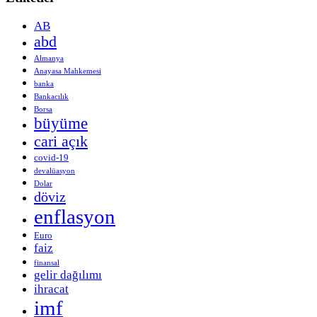
AB
abd
Almanya
Anayasa Mahkemesi
banka
Bankacılık
Borsa
büyüme
cari açık
covid-19
devalüasyon
Dolar
döviz
enflasyon
Euro
faiz
finansal
gelir dağılımı
ihracat
imf