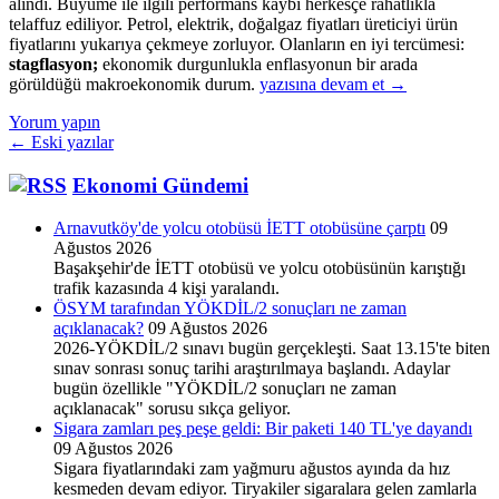
alındı. Büyüme ile ilgili performans kaybı herkesçe rahatlıkla
telaffuz ediliyor. Petrol, elektrik, doğalgaz fiyatları üreticiyi ürün
fiyatlarını yukarıya çekmeye zorluyor. Olanların en iyi tercümesi:
stagflasyon;
ekonomik durgunlukla enflasyonun bir arada
Ekonomide
görüldüğü makroekonomik durum.
yazısına devam et
→
Yapısal
Yorum yapın
Değişiklikler
Yazı
←
Eski yazılar
Kapıda…
dolaşımı
Ekonomi Gündemi
Arnavutköy'de yolcu otobüsü İETT otobüsüne çarptı
09
Ağustos 2026
Başakşehir'de İETT otobüsü ve yolcu otobüsünün karıştığı
trafik kazasında 4 kişi yaralandı.
ÖSYM tarafından YÖKDİL/2 sonuçları ne zaman
açıklanacak?
09 Ağustos 2026
2026-YÖKDİL/2 sınavı bugün gerçekleşti. Saat 13.15'te biten
sınav sonrası sonuç tarihi araştırılmaya başlandı. Adaylar
bugün özellikle "YÖKDİL/2 sonuçları ne zaman
açıklanacak" sorusu sıkça geliyor.
Sigara zamları peş peşe geldi: Bir paketi 140 TL'ye dayandı
09 Ağustos 2026
Sigara fiyatlarındaki zam yağmuru ağustos ayında da hız
kesmeden devam ediyor. Tiryakiler sigaralara gelen zamlarla