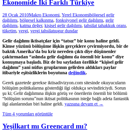
Ekonomide İki Farklı Türkiye
28 Ocak 2010
Makro Ekonomi
,
Yerel Ekonomi
bölgesel gelir
dağılımı
,
bölgesel kalkınma
,
fonksiyonel gelir dağılımı
,
gelir
dağılımı
,
katma değer
,
kişisel gelir dağılımı
,
tahsilat tahakkuk oranı
,
tüketim
,
vergi
,
vergi tahsilatı
ugur dundar
Gelir dağılımı iktisatçılar için “tatsız” bir konu haline geldi.
Kimse yüzünü bölüşüme ilişkin gerçeklere çevirmiyordu, bir de
baktık Amerika’da bu kriz nereden çıktı diye düşünenler
çaktırmadan “aslında gelir dağılımı da önemli bir konu” diye
konuşmaya başladı. Biz de bu sayfadan özellikle “kişisel gelir
dağılımı” yani nüfus gruplarının gelirden aldıkları paylar
itibariyle eşitsizliklerin boyutuna
değindik
.
Gerek gazetede gerekse iktisadivizyon.com sitesinde okuyucuların
bölüşüm politikalarına gösterdiği ilgi oldukça sevindiriciydi. Sorun
şu ki; Gelir dağılımına ilişkin görüş ve önerilerin önemli bir bölümü
“bölüşüm sorunu”nun iktisat politikasının isteğe bağlı adeta fantastik
Ekonomide
ilgi alanlarından biri haline geldi.
yazısına devam et
→
İki
Tüm 4 yorumları görüntüle
Farklı
Türkiye
Yeşilkart mı Greencard mı?