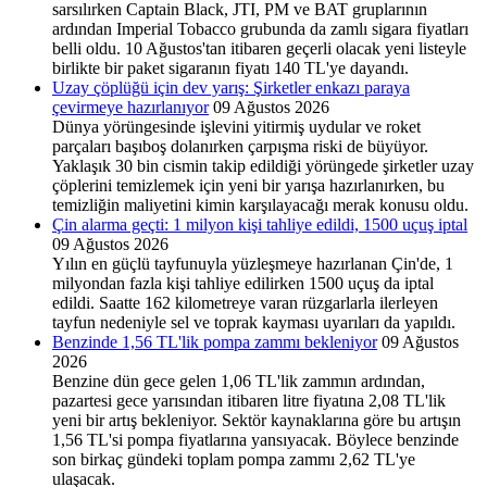
sarsılırken Captain Black, JTI, PM ve BAT gruplarının
ardından Imperial Tobacco grubunda da zamlı sigara fiyatları
belli oldu. 10 Ağustos'tan itibaren geçerli olacak yeni listeyle
birlikte bir paket sigaranın fiyatı 140 TL'ye dayandı.
Uzay çöplüğü için dev yarış: Şirketler enkazı paraya
çevirmeye hazırlanıyor
09 Ağustos 2026
Dünya yörüngesinde işlevini yitirmiş uydular ve roket
parçaları başıboş dolanırken çarpışma riski de büyüyor.
Yaklaşık 30 bin cismin takip edildiği yörüngede şirketler uzay
çöplerini temizlemek için yeni bir yarışa hazırlanırken, bu
temizliğin maliyetini kimin karşılayacağı merak konusu oldu.
Çin alarma geçti: 1 milyon kişi tahliye edildi, 1500 uçuş iptal
09 Ağustos 2026
Yılın en güçlü tayfunuyla yüzleşmeye hazırlanan Çin'de, 1
milyondan fazla kişi tahliye edilirken 1500 uçuş da iptal
edildi. Saatte 162 kilometreye varan rüzgarlarla ilerleyen
tayfun nedeniyle sel ve toprak kayması uyarıları da yapıldı.
Benzinde 1,56 TL'lik pompa zammı bekleniyor
09 Ağustos
2026
Benzine dün gece gelen 1,06 TL'lik zammın ardından,
pazartesi gece yarısından itibaren litre fiyatına 2,08 TL'lik
yeni bir artış bekleniyor. Sektör kaynaklarına göre bu artışın
1,56 TL'si pompa fiyatlarına yansıyacak. Böylece benzinde
son birkaç gündeki toplam pompa zammı 2,62 TL'ye
ulaşacak.