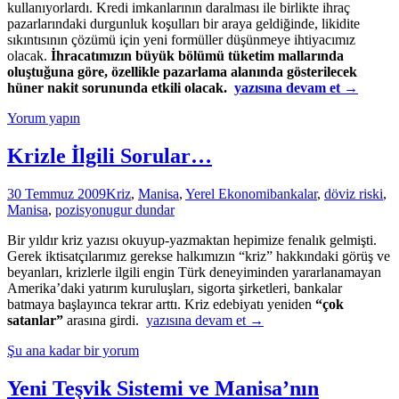
kullanıyorlardı. Kredi imkanlarının daralması ile birlikte ihraç
pazarlarındaki durgunluk koşulları bir araya geldiğinde, likidite
sıkıntısının çözümü için yeni formüller düşünmeye ihtiyacımız
olacak.
İhracatımızın büyük bölümü tüketim mallarında
oluştuğuna göre, özellikle pazarlama alanında gösterilecek
Krizin
hüner nakit sorununda etkili olacak.
yazısına devam et
→
Etkilerini
Yorum yapın
Azaltmada
Pazarlama
Stratejilerinin
Krizle İlgili Sorular…
Önemi
Büyük
30 Temmuz 2009
Kriz
,
Manisa
,
Yerel Ekonomi
bankalar
,
döviz riski
,
Manisa
,
pozisyon
ugur dundar
Bir yıldır kriz yazısı okuyup-yazmaktan hepimize fenalık gelmişti.
Gerek iktisatçılarımız gerekse halkımızın “kriz” hakkındaki görüş ve
beyanları, krizlerle ilgili engin Türk deneyiminden yararlanamayan
Amerika’daki yatırım kuruluşları, sigorta şirketleri, bankalar
batmaya başlayınca tekrar arttı. Kriz edebiyatı yeniden
“çok
Krizle
satanlar”
arasına girdi.
yazısına devam et
→
İlgili
Şu ana kadar bir yorum
Sorular…
Yeni Teşvik Sistemi ve Manisa’nın