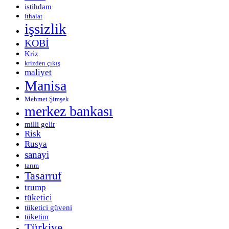
istihdam
ithalat
işsizlik
KOBİ
Kriz
krizden çıkış
maliyet
Manisa
Mehmet Şimşek
merkez bankası
milli gelir
Risk
Rusya
sanayi
tarım
Tasarruf
trump
tüketici
tüketici güveni
tüketim
Türkiye