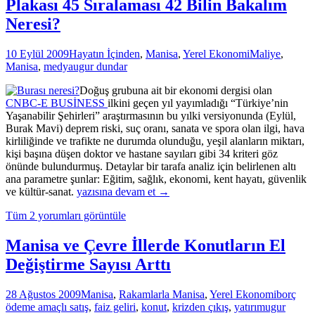
mi
Plakası 45 Sıralaması 42 Bilin Bakalım
zorluyor?
Neresi?
10 Eylül 2009
Hayatın İçinden
,
Manisa
,
Yerel Ekonomi
Maliye
,
Manisa
,
medya
ugur dundar
Doğuş grubuna ait bir ekonomi dergisi olan
CNBC-E BUSİNESS
ilkini geçen yıl yayımladığı “Türkiye’nin
Yaşanabilir Şehirleri” araştırmasının bu yılki versiyonunda (Eylül,
Burak Mavi) deprem riski, suç oranı, sanata ve spora olan ilgi, hava
kirliliğinde ve trafikte ne durumda olunduğu, yeşil alanların miktarı,
kişi başına düşen doktor ve hastane sayıları gibi 34 kriteri göz
önünde bulundurmuş. Detaylar bir tarafa analiz için belirlenen altı
ana parametre şunlar: Eğitim, sağlık, ekonomi, kent hayatı, güvenlik
Plakası
ve kültür-sanat.
yazısına devam et
→
45
Tüm 2 yorumları görüntüle
Sıralaması
42
Bilin
Manisa ve Çevre İllerde Konutların El
Bakalım
Değiştirme Sayısı Arttı
Neresi?
28 Ağustos 2009
Manisa
,
Rakamlarla Manisa
,
Yerel Ekonomi
borç
ödeme amaçlı satış
,
faiz geliri
,
konut
,
krizden çıkış
,
yatırım
ugur