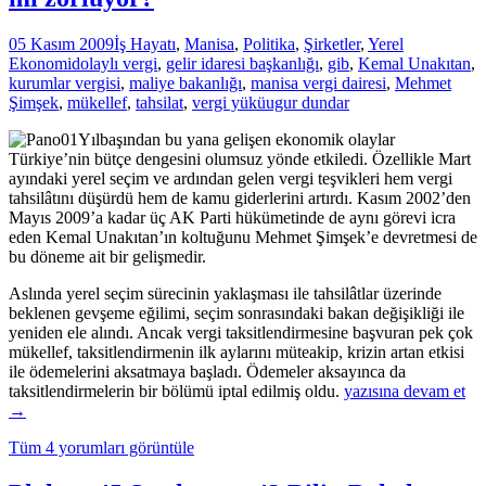
05 Kasım 2009
İş Hayatı
,
Manisa
,
Politika
,
Şirketler
,
Yerel
Ekonomi
dolaylı vergi
,
gelir idaresi başkanlığı
,
gib
,
Kemal Unakıtan
,
kurumlar vergisi
,
maliye bakanlığı
,
manisa vergi dairesi
,
Mehmet
Şimşek
,
mükellef
,
tahsilat
,
vergi yükü
ugur dundar
Yılbaşından bu yana gelişen ekonomik olaylar
Türkiye’nin bütçe dengesini olumsuz yönde etkiledi. Özellikle Mart
ayındaki yerel seçim ve ardından gelen vergi teşvikleri hem vergi
tahsilâtını düşürdü hem de kamu giderlerini artırdı. Kasım 2002’den
Mayıs 2009’a kadar üç AK Parti hükümetinde de aynı görevi icra
eden Kemal Unakıtan’ın koltuğunu Mehmet Şimşek’e devretmesi de
bu döneme ait bir gelişmedir.
Aslında yerel seçim sürecinin yaklaşması ile tahsilâtlar üzerinde
beklenen gevşeme eğilimi, seçim sonrasındaki bakan değişikliği ile
yeniden ele alındı. Ancak vergi taksitlendirmesine başvuran pek çok
mükellef, taksitlendirmenin ilk aylarını müteakip, krizin artan etkisi
ile ödemelerini aksatmaya başladı. Ödemeler aksayınca da
Vergi
taksitlendirmelerin bir bölümü iptal edilmiş oldu.
yazısına devam et
tahsilâtı
→
mükellefi
Tüm 4 yorumları görüntüle
gücünün
ötesinde