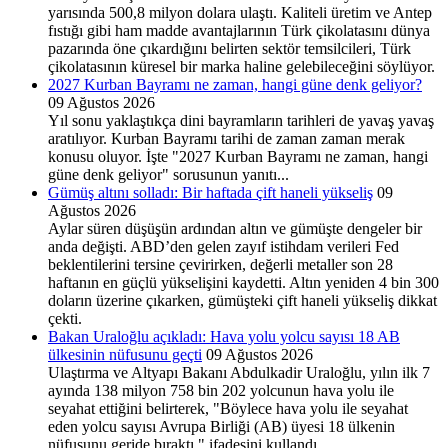
yarısında 500,8 milyon dolara ulaştı. Kaliteli üretim ve Antep
fıstığı gibi ham madde avantajlarının Türk çikolatasını dünya
pazarında öne çıkardığını belirten sektör temsilcileri, Türk
çikolatasının küresel bir marka haline gelebileceğini söylüyor.
2027 Kurban Bayramı ne zaman, hangi güne denk geliyor?
09 Ağustos 2026
Yıl sonu yaklaştıkça dini bayramların tarihleri de yavaş yavaş
aratılıyor. Kurban Bayramı tarihi de zaman zaman merak
konusu oluyor. İşte "2027 Kurban Bayramı ne zaman, hangi
güne denk geliyor" sorusunun yanıtı...
Gümüş altını solladı: Bir haftada çift haneli yükseliş
09
Ağustos 2026
Aylar süren düşüşün ardından altın ve gümüşte dengeler bir
anda değişti. ABD’den gelen zayıf istihdam verileri Fed
beklentilerini tersine çevirirken, değerli metaller son 28
haftanın en güçlü yükselişini kaydetti. Altın yeniden 4 bin 300
doların üzerine çıkarken, gümüşteki çift haneli yükseliş dikkat
çekti.
Bakan Uraloğlu açıkladı: Hava yolu yolcu sayısı 18 AB
ülkesinin nüfusunu geçti
09 Ağustos 2026
Ulaştırma ve Altyapı Bakanı Abdulkadir Uraloğlu, yılın ilk 7
ayında 138 milyon 758 bin 202 yolcunun hava yolu ile
seyahat ettiğini belirterek, "Böylece hava yolu ile seyahat
eden yolcu sayısı Avrupa Birliği (AB) üyesi 18 ülkenin
nüfusunu geride bıraktı." ifadesini kullandı.