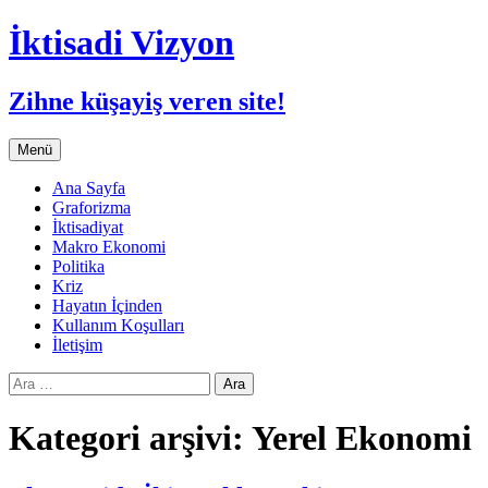
İktisadi Vizyon
Zihne küşayiş veren site!
İçeriğe
Menü
atla
Ana Sayfa
Graforizma
İktisadiyat
Makro Ekonomi
Politika
Kriz
Hayatın İçinden
Kullanım Koşulları
İletişim
Arama:
Kategori arşivi: Yerel Ekonomi