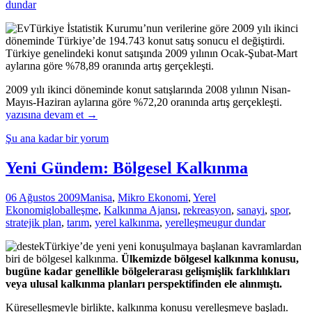
dundar
Türkiye İstatistik Kurumu’nun verilerine göre 2009 yılı ikinci
döneminde Türkiye’de 194.743 konut satış sonucu el değiştirdi.
Türkiye genelindeki konut satışında 2009 yılının Ocak-Şubat-Mart
aylarına göre %78,89 oranında artış gerçekleşti.
2009 yılı ikinci döneminde konut satışlarında 2008 yılının Nisan-
Manis
Mayıs-Haziran aylarına göre %72,20 oranında artış gerçekleşti.
ve
yazısına devam et
→
Çevre
Şu ana kadar bir yorum
İllerde
Konutl
El
Yeni Gündem: Bölgesel Kalkınma
Değişt
Sayısı
06 Ağustos 2009
Manisa
,
Mikro Ekonomi
,
Yerel
Arttı
Ekonomi
globalleşme
,
Kalkınma Ajansı
,
rekreasyon
,
sanayi
,
spor
,
stratejik plan
,
tarım
,
yerel kalkınma
,
yerelleşme
ugur dundar
Türkiye’de yeni yeni konuşulmaya başlanan kavramlardan
biri de bölgesel kalkınma.
Ülkemizde bölgesel kalkınma konusu,
bugüne kadar genellikle bölgelerarası gelişmişlik farklılıkları
veya ulusal kalkınma planları perspektifinden ele alınmıştı.
Küreselleşmeyle birlikte, kalkınma konusu yerelleşmeye başladı.