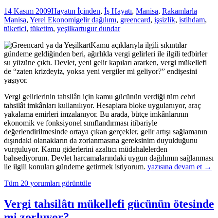
14 Kasım 2009
Hayatın İçinden
,
İş Hayatı
,
Manisa
,
Rakamlarla
Manisa
,
Yerel Ekonomi
gelir dağılımı
,
greencard
,
işsizlik
,
istihdam
,
tüketici
,
tüketim
,
yeşilkart
ugur dundar
Kamu açıklarıyla ilgili sıkıntılar
gündeme geldiğinden beri, ağırlıkla vergi gelirleri ile ilgili tedbirler
su yüzüne çıktı. Devlet, yeni gelir kapıları ararken, vergi mükellefi
de “zaten krizdeyiz, yoksa yeni vergiler mi geliyor?” endişesini
yaşıyor.
Vergi gelirlerinin tahsilâtı için kamu gücünün verdiği tüm cebri
tahsilât imkânları kullanılıyor. Hesaplara bloke uygulanıyor, araç
yakalama emirleri imzalanıyor. Bu arada, bütçe imkânlarının
ekonomik ve fonksiyonel sınıflandırması itibariyle
değerlendirilmesinde ortaya çıkan gerçekler, gelir artışı sağlamanın
dışındaki olanakların da zorlanmasına gereksinim duyulduğunu
vurguluyor. Kamu giderlerini azaltıcı müdahalelerden
bahsediyorum. Devlet harcamalarındaki uygun dağılımın sağlanması
Yeşilkart
ile ilgili konuları gündeme getirmek istiyorum.
yazısına devam et
→
mı
Tüm 20 yorumları görüntüle
Greencard
mı?
Vergi tahsilâtı mükellefi gücünün ötesinde
mi zorluyor?