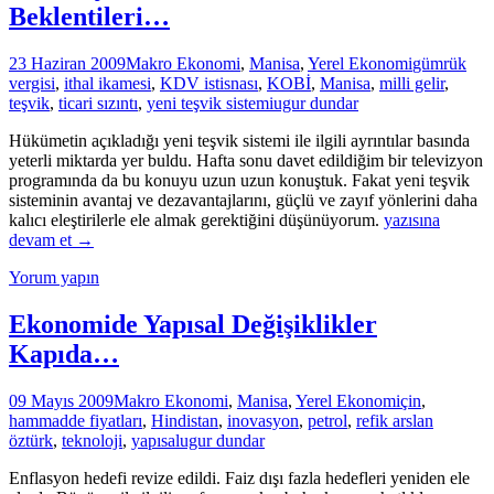
Beklentileri…
23 Haziran 2009
Makro Ekonomi
,
Manisa
,
Yerel Ekonomi
gümrük
vergisi
,
ithal ikamesi
,
KDV istisnası
,
KOBİ
,
Manisa
,
milli gelir
,
teşvik
,
ticari sızıntı
,
yeni teşvik sistemi
ugur dundar
Hükümetin açıkladığı yeni teşvik sistemi ile ilgili ayrıntılar basında
yeterli miktarda yer buldu. Hafta sonu davet edildiğim bir televizyon
programında da bu konuyu uzun uzun konuştuk. Fakat yeni teşvik
sisteminin avantaj ve dezavantajlarını, güçlü ve zayıf yönlerini daha
Yeni
kalıcı eleştirilerle ele almak gerektiğini düşünüyorum.
yazısına
Teşvik
devam et
→
Sistemi
Yorum yapın
ve
Manisa’nın
Beklentileri…
Ekonomide Yapısal Değişiklikler
Kapıda…
09 Mayıs 2009
Makro Ekonomi
,
Manisa
,
Yerel Ekonomi
çin
,
hammadde fiyatları
,
Hindistan
,
inovasyon
,
petrol
,
refik arslan
öztürk
,
teknoloji
,
yapısal
ugur dundar
Enflasyon hedefi revize edildi. Faiz dışı fazla hedefleri yeniden ele