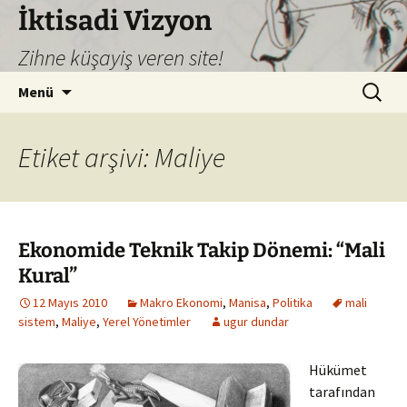
İktisadi Vizyon
Zihne küşayiş veren site!
İçeriğe
Arama:
Menü
atla
Etiket arşivi: Maliye
Ekonomide Teknik Takip Dönemi: “Mali
Kural”
12 Mayıs 2010
Makro Ekonomi
,
Manisa
,
Politika
mali
sistem
,
Maliye
,
Yerel Yönetimler
ugur dundar
Hükümet
tarafından