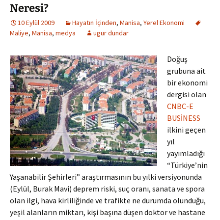
Neresi?
10 Eylül 2009
Hayatın İçinden
,
Manisa
,
Yerel Ekonomi
Maliye
,
Manisa
,
medya
ugur dundar
Doğuş
grubuna ait
bir ekonomi
dergisi olan
CNBC-E
BUSİNESS
ilkini geçen
yıl
yayımladığı
“Türkiye’nin
Yaşanabilir Şehirleri” araştırmasının bu yılki versiyonunda
(Eylül, Burak Mavi) deprem riski, suç oranı, sanata ve spora
olan ilgi, hava kirliliğinde ve trafikte ne durumda olunduğu,
yeşil alanların miktarı, kişi başına düşen doktor ve hastane