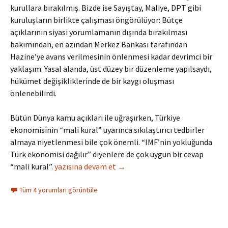
kurullara bırakılmış. Bizde ise Sayıştay, Maliye, DPT gibi
kuruluşların birlikte çalışması öngörülüyor: Bütçe
açıklarının siyasi yorumlamanın dışında bırakılması
bakımından, en azından Merkez Bankası tarafından
Hazine’ye avans verilmesinin önlenmesi kadar devrimci bir
yaklaşım. Yasal alanda, üst düzey bir düzenleme yapılsaydı,
hükümet değişikliklerinde de bir kaygı oluşması
önlenebilirdi.
Bütün Dünya kamu açıkları ile uğraşırken, Türkiye
ekonomisinin “mali kural” uyarınca sıkılaştırıcı tedbirler
almaya niyetlenmesi bile çok önemli. “IMF’nin yokluğunda
Türk ekonomisi dağılır” diyenlere de çok uygun bir cevap
Ekonomide Teknik Takip Dönemi: “Mali Kural”
“mali kural”.
yazısına devam et
→
Tüm 4 yorumları görüntüle