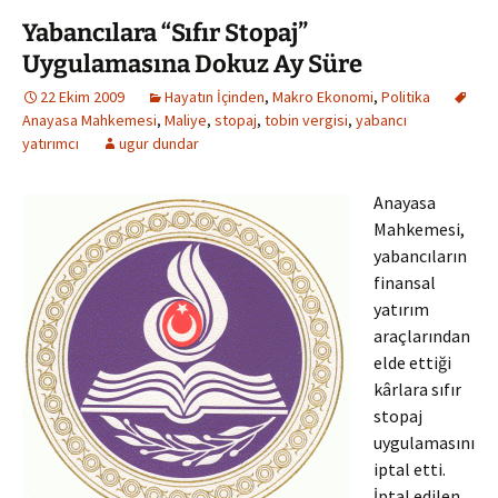
Yabancılara “Sıfır Stopaj”
Uygulamasına Dokuz Ay Süre
22 Ekim 2009
Hayatın İçinden
,
Makro Ekonomi
,
Politika
Anayasa Mahkemesi
,
Maliye
,
stopaj
,
tobin vergisi
,
yabancı
yatırımcı
ugur dundar
Anayasa
Mahkemesi,
yabancıların
finansal
yatırım
araçlarından
elde ettiği
kârlara sıfır
stopaj
uygulamasını
iptal etti.
İptal edilen