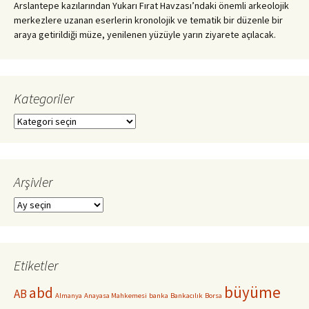
Arslantepe kazılarından Yukarı Fırat Havzası’ndaki önemli arkeolojik
merkezlere uzanan eserlerin kronolojik ve tematik bir düzenle bir
araya getirildiği müze, yenilenen yüzüyle yarın ziyarete açılacak.
Kategoriler
Kategoriler
Arşivler
Arşivler
Etiketler
büyüme
abd
AB
Almanya
Anayasa Mahkemesi
banka
Bankacılık
Borsa