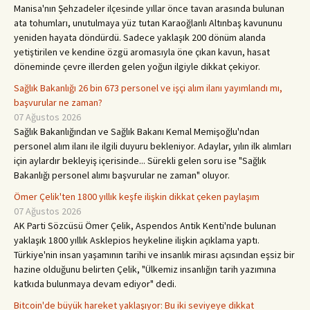
Manisa'nın Şehzadeler ilçesinde yıllar önce tavan arasında bulunan
ata tohumları, unutulmaya yüz tutan Karaoğlanlı Altınbaş kavununu
yeniden hayata döndürdü. Sadece yaklaşık 200 dönüm alanda
yetiştirilen ve kendine özgü aromasıyla öne çıkan kavun, hasat
döneminde çevre illerden gelen yoğun ilgiyle dikkat çekiyor.
Sağlık Bakanlığı 26 bin 673 personel ve işçi alım ilanı yayımlandı mı,
başvurular ne zaman?
07 Ağustos 2026
Sağlık Bakanlığından ve Sağlık Bakanı Kemal Memişoğlu'ndan
personel alım ilanı ile ilgili duyuru bekleniyor. Adaylar, yılın ilk alımları
için aylardır bekleyiş içerisinde... Sürekli gelen soru ise "Sağlık
Bakanlığı personel alımı başvurular ne zaman" oluyor.
Ömer Çelik'ten 1800 yıllık keşfe ilişkin dikkat çeken paylaşım
07 Ağustos 2026
AK Parti Sözcüsü Ömer Çelik, Aspendos Antik Kenti'nde bulunan
yaklaşık 1800 yıllık Asklepios heykeline ilişkin açıklama yaptı.
Türkiye'nin insan yaşamının tarihi ve insanlık mirası açısından eşsiz bir
hazine olduğunu belirten Çelik, "Ülkemiz insanlığın tarih yazımına
katkıda bulunmaya devam ediyor" dedi.
Bitcoin'de büyük hareket yaklaşıyor: Bu iki seviyeye dikkat