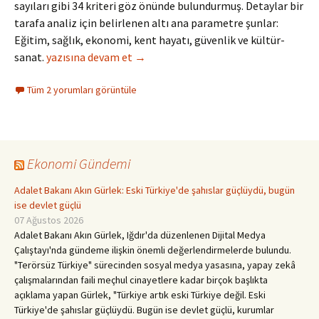
sayıları gibi 34 kriteri göz önünde bulundurmuş. Detaylar bir
tarafa analiz için belirlenen altı ana parametre şunlar:
Eğitim, sağlık, ekonomi, kent hayatı, güvenlik ve kültür-
Plakası 45 Sıralaması 42 Bilin Bakalım Neresi?
sanat.
yazısına devam et
→
Tüm 2 yorumları görüntüle
Ekonomi Gündemi
Adalet Bakanı Akın Gürlek: Eski Türkiye'de şahıslar güçlüydü, bugün
ise devlet güçlü
07 Ağustos 2026
Adalet Bakanı Akın Gürlek, Iğdır'da düzenlenen Dijital Medya
Çalıştayı'nda gündeme ilişkin önemli değerlendirmelerde bulundu.
"Terörsüz Türkiye" sürecinden sosyal medya yasasına, yapay zekâ
çalışmalarından faili meçhul cinayetlere kadar birçok başlıkta
açıklama yapan Gürlek, "Türkiye artık eski Türkiye değil. Eski
Türkiye'de şahıslar güçlüydü. Bugün ise devlet güçlü, kurumlar