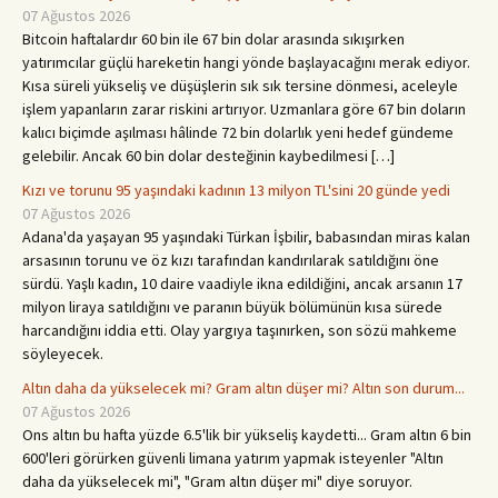
07 Ağustos 2026
Bitcoin haftalardır 60 bin ile 67 bin dolar arasında sıkışırken
yatırımcılar güçlü hareketin hangi yönde başlayacağını merak ediyor.
Kısa süreli yükseliş ve düşüşlerin sık sık tersine dönmesi, aceleyle
işlem yapanların zarar riskini artırıyor. Uzmanlara göre 67 bin doların
kalıcı biçimde aşılması hâlinde 72 bin dolarlık yeni hedef gündeme
gelebilir. Ancak 60 bin dolar desteğinin kaybedilmesi […]
Kızı ve torunu 95 yaşındaki kadının 13 milyon TL'sini 20 günde yedi
07 Ağustos 2026
Adana'da yaşayan 95 yaşındaki Türkan İşbilir, babasından miras kalan
arsasının torunu ve öz kızı tarafından kandırılarak satıldığını öne
sürdü. Yaşlı kadın, 10 daire vaadiyle ikna edildiğini, ancak arsanın 17
milyon liraya satıldığını ve paranın büyük bölümünün kısa sürede
harcandığını iddia etti. Olay yargıya taşınırken, son sözü mahkeme
söyleyecek.
Altın daha da yükselecek mi? Gram altın düşer mi? Altın son durum...
07 Ağustos 2026
Ons altın bu hafta yüzde 6.5'lik bir yükseliş kaydetti... Gram altın 6 bin
600'leri görürken güvenli limana yatırım yapmak isteyenler "Altın
daha da yükselecek mi", "Gram altın düşer mi" diye soruyor.