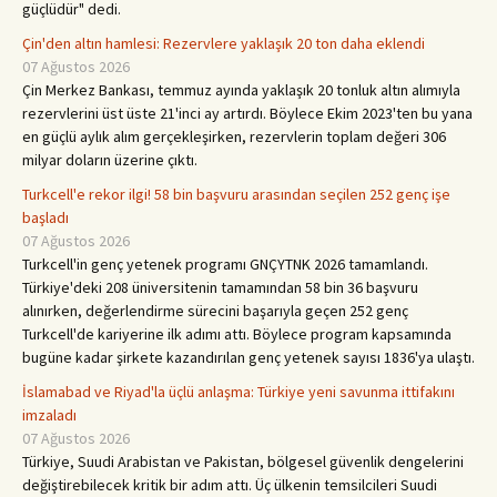
güçlüdür" dedi.
Çin'den altın hamlesi: Rezervlere yaklaşık 20 ton daha eklendi
07 Ağustos 2026
Çin Merkez Bankası, temmuz ayında yaklaşık 20 tonluk altın alımıyla
rezervlerini üst üste 21'inci ay artırdı. Böylece Ekim 2023'ten bu yana
en güçlü aylık alım gerçekleşirken, rezervlerin toplam değeri 306
milyar doların üzerine çıktı.
Turkcell'e rekor ilgi! 58 bin başvuru arasından seçilen 252 genç işe
başladı
07 Ağustos 2026
Turkcell'in genç yetenek programı GNÇYTNK 2026 tamamlandı.
Türkiye'deki 208 üniversitenin tamamından 58 bin 36 başvuru
alınırken, değerlendirme sürecini başarıyla geçen 252 genç
Turkcell'de kariyerine ilk adımı attı. Böylece program kapsamında
bugüne kadar şirkete kazandırılan genç yetenek sayısı 1836'ya ulaştı.
İslamabad ve Riyad'la üçlü anlaşma: Türkiye yeni savunma ittifakını
imzaladı
07 Ağustos 2026
Türkiye, Suudi Arabistan ve Pakistan, bölgesel güvenlik dengelerini
değiştirebilecek kritik bir adım attı. Üç ülkenin temsilcileri Suudi