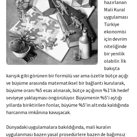
hazırlanan
Mali Kural
uygulaması
Türkiye
ekonomisi
için devrim
niteliğinde
bir yenilik
olabilir. İlk
bakışta
karışık gibi görünen bir formülü var ama özetle bütçe açığı
ve büyüme arasında matematiksel bir bağlantı kurularak,
büyüme oranı %5 esas alınarak, bütçe açığının %1’lik hedef
seviyeye yaklaşması öngörülüyor. Büyümenin %5’i aştığı
yıllarda biriktirilen fonlar, büyüme %5’in altında kaldığında
harcanma imkânına kavuşacak.
Dünyadaki uygulamalara bakıldığında, mali kuralın
uygulanması bazen yasal prosedürlere bazen de bağımsız