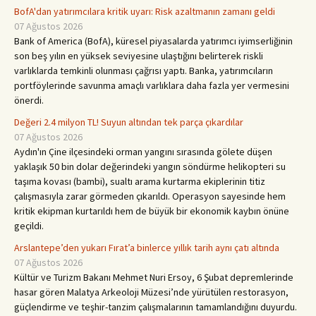
BofA'dan yatırımcılara kritik uyarı: Risk azaltmanın zamanı geldi
07 Ağustos 2026
Bank of America (BofA), küresel piyasalarda yatırımcı iyimserliğinin
son beş yılın en yüksek seviyesine ulaştığını belirterek riskli
varlıklarda temkinli olunması çağrısı yaptı. Banka, yatırımcıların
portföylerinde savunma amaçlı varlıklara daha fazla yer vermesini
önerdi.
Değeri 2.4 milyon TL! Suyun altından tek parça çıkardılar
07 Ağustos 2026
Aydın'ın Çine ilçesindeki orman yangını sırasında gölete düşen
yaklaşık 50 bin dolar değerindeki yangın söndürme helikopteri su
taşıma kovası (bambi), sualtı arama kurtarma ekiplerinin titiz
çalışmasıyla zarar görmeden çıkarıldı. Operasyon sayesinde hem
kritik ekipman kurtarıldı hem de büyük bir ekonomik kaybın önüne
geçildi.
Arslantepe’den yukarı Fırat’a binlerce yıllık tarih aynı çatı altında
07 Ağustos 2026
Kültür ve Turizm Bakanı Mehmet Nuri Ersoy, 6 Şubat depremlerinde
hasar gören Malatya Arkeoloji Müzesi’nde yürütülen restorasyon,
güçlendirme ve teşhir-tanzim çalışmalarının tamamlandığını duyurdu.