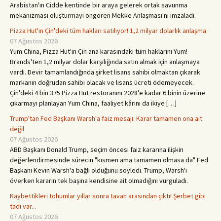
Arabistan'ın Cidde kentinde bir araya gelerek ortak savunma
mekanizması oluşturmayı öngören Mekke Anlaşması'nı imzaladı.
Pizza Hut'ın Çin'deki tüm hakları satılıyor! 1,2 milyar dolarlık anlaşma
07 Ağustos 2026
Yum China, Pizza Hut'ın Çin ana karasındaki tüm haklarını Yum!
Brands'ten 1,2 milyar dolar karşılığında satın almak için anlaşmaya
vardı. Devir tamamlandığında şirket lisans sahibi olmaktan çıkarak
markanın doğrudan sahibi olacak ve lisans ücreti ödemeyecek.
Çin'deki 4 bin 375 Pizza Hut restoranını 2028'e kadar 6 binin üzerine
çıkarmayı planlayan Yum China, faaliyet kârını da ikiye […]
Trump'tan Fed Başkanı Warsh'a faiz mesajı: Karar tamamen ona ait
değil
07 Ağustos 2026
ABD Başkanı Donald Trump, seçim öncesi faiz kararına ilişkin
değerlendirmesinde sürecin "kısmen ama tamamen olmasa da" Fed
Başkanı Kevin Warsh'a bağlı olduğunu söyledi. Trump, Warsh'ı
överken kararın tek başına kendisine ait olmadığını vurguladı.
Kaybettikleri tohumlar yıllar sonra tavan arasından çıktı! Şerbet gibi
tadı var...
07 Ağustos 2026