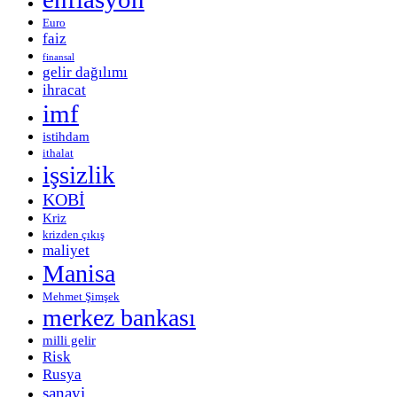
Euro
faiz
finansal
gelir dağılımı
ihracat
imf
istihdam
ithalat
işsizlik
KOBİ
Kriz
krizden çıkış
maliyet
Manisa
Mehmet Şimşek
merkez bankası
milli gelir
Risk
Rusya
sanayi