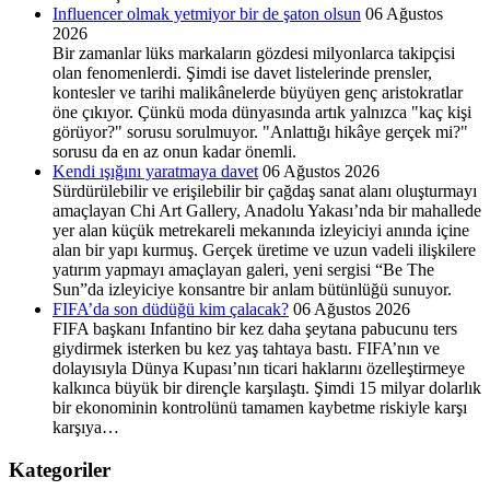
Influencer olmak yetmiyor bir de şaton olsun
06 Ağustos
2026
Bir zamanlar lüks markaların gözdesi milyonlarca takipçisi
olan fenomenlerdi. Şimdi ise davet listelerinde prensler,
kontesler ve tarihi malikânelerde büyüyen genç aristokratlar
öne çıkıyor. Çünkü moda dünyasında artık yalnızca "kaç kişi
görüyor?" sorusu sorulmuyor. "Anlattığı hikâye gerçek mi?"
sorusu da en az onun kadar önemli.
Kendi ışığını yaratmaya davet
06 Ağustos 2026
Sürdürülebilir ve erişilebilir bir çağdaş sanat alanı oluşturmayı
amaçlayan Chi Art Gallery, Anadolu Yakası’nda bir mahallede
yer alan küçük metrekareli mekanında izleyiciyi anında içine
alan bir yapı kurmuş. Gerçek üretime ve uzun vadeli ilişkilere
yatırım yapmayı amaçlayan galeri, yeni sergisi “Be The
Sun”da izleyiciye konsantre bir anlam bütünlüğü sunuyor.
FIFA’da son düdüğü kim çalacak?
06 Ağustos 2026
FIFA başkanı Infantino bir kez daha şeytana pabucunu ters
giydirmek isterken bu kez yaş tahtaya bastı. FIFA’nın ve
dolayısıyla Dünya Kupası’nın ticari haklarını özelleştirmeye
kalkınca büyük bir dirençle karşılaştı. Şimdi 15 milyar dolarlık
bir ekonominin kontrolünü tamamen kaybetme riskiyle karşı
karşıya…
Kategoriler