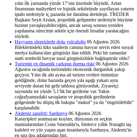
yılın ilk yarısında yüzde 17’nin üzerinde büyüdü. Artan
finansman maliyetleri ve lojistik sektöründe zayıflayan yatırım
iştahı nedeniyle iç pazarda ise daralma derinleşti. TREDER
Başkanı Seyit Arslan, jeopolitik gelişmeler nedeniyle büyüme
hızının yavaşlayabileceğini, ancak savaş sonrası yeniden
yapılanma sürecinin sektör için önemli fırsatlar yaratacağını
söyledi.
Havyarın sürprizlerle dolu yolculuğu
06 Ağustos 2026
Bileklerindeki lüks saatlerin camına havyar servis eden sosyal
medya kullanıcıları görgüsüz ilan edildi. Peki bir zamanlar
statü sembolü havyar nasıl görgüsüzlükle bağdaştırılır oldu?
Turizmin en dinamik çarkının durma riski
06 Ağustos 2026
Ağustos sıcağında turizmdeki ekonomik durgunluk yakıp
geçiyor. Yılın ilk altı ayına ait turizm verileri önümüze
geldiğinde, dolar bazında geçen yıla aşağı yukarı aynı
seviyede duran bir gelir tablosu görüyorduk. Ziyaretçi
sayısında ise yüzde 5,1'lik bir gerileme var. Yakın
coğrafyamızdaki savaşların ve jeopolitik gerilimlerin
gölgesinde bu düşüş ilk bakışta "makul" ya da "öngörülebilir"
karşılanabilir.
Akdeniz zarafeti: Sardunya
06 Ağustos 2026
Karayipleri aratmayan koyları, dünyanın en seçkin
marinalarından Costa Smeralda'sı, binlerce yıllık Nuraghi taş
kuleleri ve yüz yaşını aşan insanlarıyla Sardunya, Akdeniz'in
en sıra dışı adalarından biri.