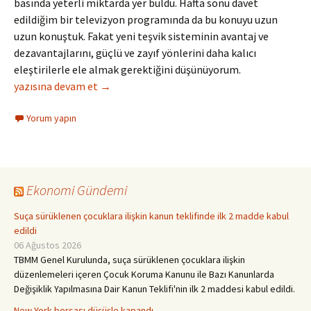
basında yeterli miktarda yer buldu. Hafta sonu davet
edildiğim bir televizyon programında da bu konuyu uzun
uzun konuştuk. Fakat yeni teşvik sisteminin avantaj ve
dezavantajlarını, güçlü ve zayıf yönlerini daha kalıcı
eleştirilerle ele almak gerektiğini düşünüyorum.
Yeni Teşvik Sistemi ve Manisa’nın Beklentileri…
yazısına devam et
→
Yorum yapın
Ekonomi Gündemi
Suça sürüklenen çocuklara ilişkin kanun teklifinde ilk 2 madde kabul
edildi
06 Ağustos 2026
TBMM Genel Kurulunda, suça sürüklenen çocuklara ilişkin
düzenlemeleri içeren Çocuk Koruma Kanunu ile Bazı Kanunlarda
Değişiklik Yapılmasına Dair Kanun Teklifi'nin ilk 2 maddesi kabul edildi.
New York borsası düşüşle kapandı