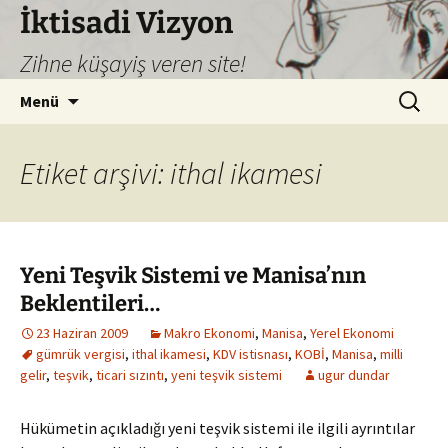
İktisadi Vizyon
Zihne küşayiş veren site!
İçeriğe
Arama:
Menü
atla
Etiket arşivi: ithal ikamesi
Yeni Teşvik Sistemi ve Manisa’nın
Beklentileri…
23 Haziran 2009
Makro Ekonomi
,
Manisa
,
Yerel Ekonomi
gümrük vergisi
,
ithal ikamesi
,
KDV istisnası
,
KOBİ
,
Manisa
,
milli
gelir
,
teşvik
,
ticari sızıntı
,
yeni teşvik sistemi
ugur dundar
Hükümetin açıkladığı yeni teşvik sistemi ile ilgili ayrıntılar