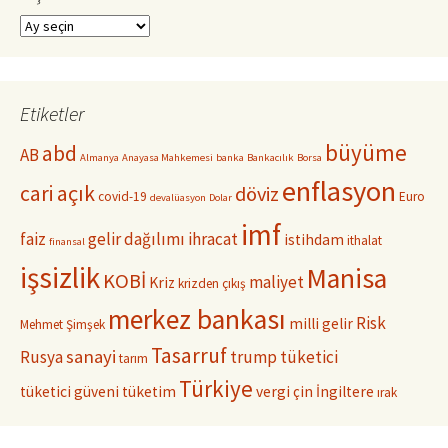
Arşivler
Etiketler
büyüme
abd
AB
Almanya
Anayasa Mahkemesi
banka
Bankacılık
Borsa
enflasyon
cari açık
döviz
covid-19
Euro
devalüasyon
Dolar
imf
faiz
gelir dağılımı
ihracat
istihdam
ithalat
finansal
işsizlik
Manisa
KOBİ
maliyet
Kriz
krizden çıkış
merkez bankası
Risk
milli gelir
Mehmet Şimşek
Tasarruf
sanayi
Rusya
trump
tüketici
tarım
Türkiye
tüketici güveni
tüketim
vergi
çin
İngiltere
ırak