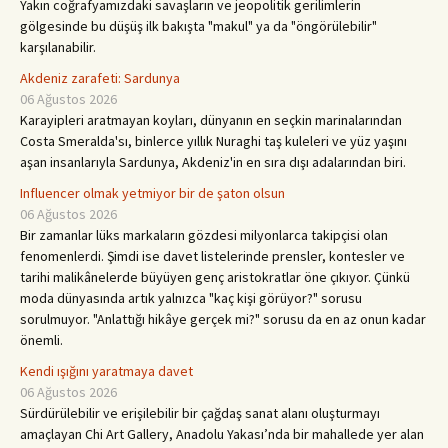
Yakın coğrafyamızdaki savaşların ve jeopolitik gerilimlerin
gölgesinde bu düşüş ilk bakışta "makul" ya da "öngörülebilir"
karşılanabilir.
Akdeniz zarafeti: Sardunya
06 Ağustos 2026
Karayipleri aratmayan koyları, dünyanın en seçkin marinalarından
Costa Smeralda'sı, binlerce yıllık Nuraghi taş kuleleri ve yüz yaşını
aşan insanlarıyla Sardunya, Akdeniz'in en sıra dışı adalarından biri.
Influencer olmak yetmiyor bir de şaton olsun
06 Ağustos 2026
Bir zamanlar lüks markaların gözdesi milyonlarca takipçisi olan
fenomenlerdi. Şimdi ise davet listelerinde prensler, kontesler ve
tarihi malikânelerde büyüyen genç aristokratlar öne çıkıyor. Çünkü
moda dünyasında artık yalnızca "kaç kişi görüyor?" sorusu
sorulmuyor. "Anlattığı hikâye gerçek mi?" sorusu da en az onun kadar
önemli.
Kendi ışığını yaratmaya davet
06 Ağustos 2026
Sürdürülebilir ve erişilebilir bir çağdaş sanat alanı oluşturmayı
amaçlayan Chi Art Gallery, Anadolu Yakası’nda bir mahallede yer alan