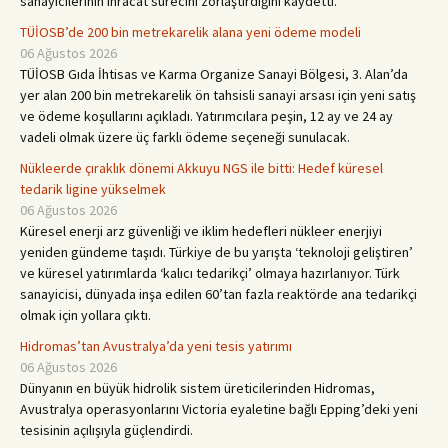
sanayicilerinin ihracat sürecini zorlaştırdığını kaydetti.
TÜİOSB’de 200 bin metrekarelik alana yeni ödeme modeli
06 Ağustos 2026
TÜİOSB Gıda İhtisas ve Karma Organize Sa­nayi Bölgesi, 3. Alan’da
yer alan 200 bin metrekare­lik ön tahsisli sanayi arsası için yeni satış
ve ödeme ko­şullarını açıkladı. Yatırım­cılara peşin, 12 ay ve 24 ay
vadeli olmak üzere üç farklı ödeme seçeneği sunulacak.
Nükleerde çıraklık dönemi Akkuyu NGS ile bitti: Hedef küresel
tedarik ligine yükselmek
06 Ağustos 2026
Küresel enerji arz güvenliği ve iklim hedefleri nükleer enerjiyi
yeniden gündeme taşıdı. Türkiye de bu yarışta ‘teknoloji geliştiren’
ve küresel yatırımlarda ‘kalıcı tedarikçi’ olmaya hazırlanıyor. Türk
sanayicisi, dünyada inşa edilen 60’tan fazla reaktörde ana tedarikçi
olmak için yollara çıktı.
Hidromas’tan Avustralya’da yeni tesis yatırımı
06 Ağustos 2026
Dünyanın en büyük hidrolik sistem üreticilerinden Hid­romas,
Avustralya operasyonla­rını Victoria eyaletine bağlı Ep­ping’deki yeni
tesisinin açılışıy­la güçlendirdi.