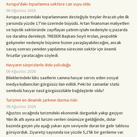
Avrupa’daki toparlanma sektöre can suyu oldu
06 Ağustos 2026
Avrupa pazarındaki toparlanmanın desteğiyle treyler ihracatı yılın ilk
yarısında yüzde 17’nin üzerinde büyüdü. Artan finansman maliyetleri
ve lojistik sektöründe zayıflayan yatırım iştahı nedeniyle iç pazarda
ise daralma derinleşti. TREDER Başkanı Seyit Arslan, jeopolitik
gelişmeler nedeniyle büyüme hızının yavaşlayabileceğini, ancak
savaş sonrası yeniden yapılanma sürecinin sektör için önemli
fırsatlar yaratacağını söyledi.
Havyarın sürprizlerle dolu yolculuğu
06 Ağustos 2026
Bileklerindeki lüks saatlerin camına havyar servis eden sosyal
medya kullanıcıları görgüsüz ilan edildi. Peki bir zamanlar statü
sembolü havyar nasıl görgüsüzlükle bağdaştırılır oldu?
Turizmin en dinamik çarkının durma riski
06 Ağustos 2026
Ağustos sıcağında turizmdeki ekonomik durgunluk yakıp geçiyor.
Yılın ilk altı ayına ait turizm verileri önümüze geldiğinde, dolar
bazında geçen yıla aşağı yukarı aynı seviyede duran bir gelir tablosu
görüyorduk. Ziyaretçi sayısında ise yüzde 5,1'lik bir gerileme var.