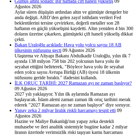
Gümüş altını solladı: Bir haftada çift haneli yükseliş
09
Ağustos 2026
Aylar süren düşüşün ardından altın ve gümüşte dengeler bir
anda değişti. ABD’den gelen zayıf istihdam verileri Fed
beklentilerini tersine çevirirken, değerli metaller son 28
haftanın en güçlü yükselişini kaydetti. Altın yeniden 4 bin 300
doların üzerine çıkarken, gümüşteki çift haneli yükseliş dikkat
çekti.
Bakan Uraloğlu açıkladı: Hava yolu yolcu sayısı 18 AB
ülkesinin nüfusunu geçti
09 Ağustos 2026
Ulaştırma ve Altyapı Bakanı Abdulkadir Uraloğlu, yılın ilk 7
ayında 138 milyon 758 bin 202 yolcunun hava yolu ile
seyahat ettiğini belirterek, "Böylece hava yolu ile seyahat
eden yolcu sayısı Avrupa Birliği (AB) üyesi 18 ülkenin
nüfusunu geride bıraktı." ifadesini kullandı.
İLK ORUÇ TARİHİ: 2027 Ramazan ayı ne zaman başlıyor?
09 Ağustos 2026
2027 yılı yaklaşıyor. Yılın ilk aylarında Ramazan ayı
başlayacak. İslam alemi zaman zaman ilk oruç tarihini merak
ederek "2027 Ramazan ayı ne zaman başlıyor" diye soruyor.
Yapay zeka 2 milyar liralık riskli harcamayı tespit etti
09
Ağustos 2026
Hazine ve Maliye Bakanlığı'nın yapay zeka destekli
muhasebe ve ileri analitik sistemiyle bugüne kadar 2 milyar
liranın üzerinde verimsizlik riski taşıyan kamu harcaması