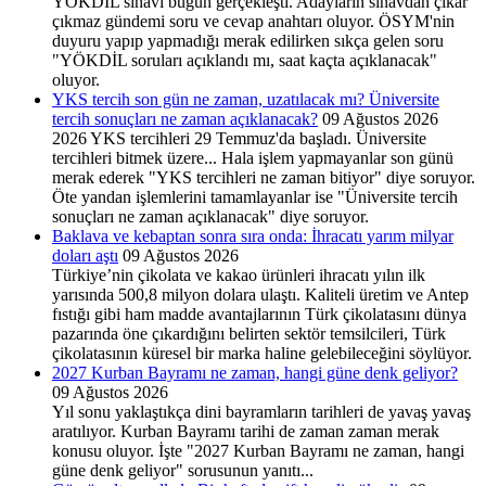
YÖKDİL sınavı bugün gerçekleşti. Adayların sınavdan çıkar
çıkmaz gündemi soru ve cevap anahtarı oluyor. ÖSYM'nin
duyuru yapıp yapmadığı merak edilirken sıkça gelen soru
"YÖKDİL soruları açıklandı mı, saat kaçta açıklanacak"
oluyor.
YKS tercih son gün ne zaman, uzatılacak mı? Üniversite
tercih sonuçları ne zaman açıklanacak?
09 Ağustos 2026
2026 YKS tercihleri 29 Temmuz'da başladı. Üniversite
tercihleri bitmek üzere... Hala işlem yapmayanlar son günü
merak ederek "YKS tercihleri ne zaman bitiyor" diye soruyor.
Öte yandan işlemlerini tamamlayanlar ise "Üniversite tercih
sonuçları ne zaman açıklanacak" diye soruyor.
Baklava ve kebaptan sonra sıra onda: İhracatı yarım milyar
doları aştı
09 Ağustos 2026
Türkiye’nin çikolata ve kakao ürünleri ihracatı yılın ilk
yarısında 500,8 milyon dolara ulaştı. Kaliteli üretim ve Antep
fıstığı gibi ham madde avantajlarının Türk çikolatasını dünya
pazarında öne çıkardığını belirten sektör temsilcileri, Türk
çikolatasının küresel bir marka haline gelebileceğini söylüyor.
2027 Kurban Bayramı ne zaman, hangi güne denk geliyor?
09 Ağustos 2026
Yıl sonu yaklaştıkça dini bayramların tarihleri de yavaş yavaş
aratılıyor. Kurban Bayramı tarihi de zaman zaman merak
konusu oluyor. İşte "2027 Kurban Bayramı ne zaman, hangi
güne denk geliyor" sorusunun yanıtı...