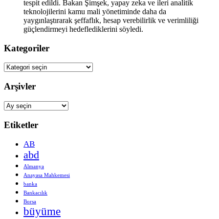
tespit edildi. Bakan Şimşek, yapay zeka ve ileri analitik
teknolojilerini kamu mali yönetiminde daha da
yaygınlaştırarak şeffaflık, hesap verebilirlik ve verimliliği
güçlendirmeyi hedeflediklerini söyledi.
Kategoriler
Kategoriler
Arşivler
Arşivler
Etiketler
AB
abd
Almanya
Anayasa Mahkemesi
banka
Bankacılık
Borsa
büyüme