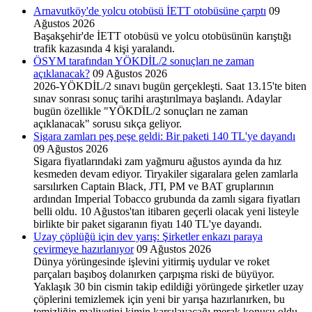
Arnavutköy'de yolcu otobüsü İETT otobüsüne çarptı
09
Ağustos 2026
Başakşehir'de İETT otobüsü ve yolcu otobüsünün karıştığı
trafik kazasında 4 kişi yaralandı.
ÖSYM tarafından YÖKDİL/2 sonuçları ne zaman
açıklanacak?
09 Ağustos 2026
2026-YÖKDİL/2 sınavı bugün gerçekleşti. Saat 13.15'te biten
sınav sonrası sonuç tarihi araştırılmaya başlandı. Adaylar
bugün özellikle "YÖKDİL/2 sonuçları ne zaman
açıklanacak" sorusu sıkça geliyor.
Sigara zamları peş peşe geldi: Bir paketi 140 TL'ye dayandı
09 Ağustos 2026
Sigara fiyatlarındaki zam yağmuru ağustos ayında da hız
kesmeden devam ediyor. Tiryakiler sigaralara gelen zamlarla
sarsılırken Captain Black, JTI, PM ve BAT gruplarının
ardından Imperial Tobacco grubunda da zamlı sigara fiyatları
belli oldu. 10 Ağustos'tan itibaren geçerli olacak yeni listeyle
birlikte bir paket sigaranın fiyatı 140 TL'ye dayandı.
Uzay çöplüğü için dev yarış: Şirketler enkazı paraya
çevirmeye hazırlanıyor
09 Ağustos 2026
Dünya yörüngesinde işlevini yitirmiş uydular ve roket
parçaları başıboş dolanırken çarpışma riski de büyüyor.
Yaklaşık 30 bin cismin takip edildiği yörüngede şirketler uzay
çöplerini temizlemek için yeni bir yarışa hazırlanırken, bu
temizliğin maliyetini kimin karşılayacağı merak konusu oldu.