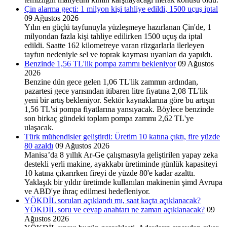
Çin alarma geçti: 1 milyon kişi tahliye edildi, 1500 uçuş iptal
09 Ağustos 2026
Yılın en güçlü tayfunuyla yüzleşmeye hazırlanan Çin'de, 1
milyondan fazla kişi tahliye edilirken 1500 uçuş da iptal
edildi. Saatte 162 kilometreye varan rüzgarlarla ilerleyen
tayfun nedeniyle sel ve toprak kayması uyarıları da yapıldı.
Benzinde 1,56 TL'lik pompa zammı bekleniyor
09 Ağustos
2026
Benzine dün gece gelen 1,06 TL'lik zammın ardından,
pazartesi gece yarısından itibaren litre fiyatına 2,08 TL'lik
yeni bir artış bekleniyor. Sektör kaynaklarına göre bu artışın
1,56 TL'si pompa fiyatlarına yansıyacak. Böylece benzinde
son birkaç gündeki toplam pompa zammı 2,62 TL'ye
ulaşacak.
Türk mühendisler geliştirdi: Üretim 10 katına çıktı, fire yüzde
80 azaldı
09 Ağustos 2026
Manisa’da 8 yıllık Ar-Ge çalışmasıyla geliştirilen yapay zeka
destekli yerli makine, ayakkabı üretiminde günlük kapasiteyi
10 katına çıkarırken fireyi de yüzde 80'e kadar azalttı.
Yaklaşık bir yıldır üretimde kullanılan makinenin şimd Avrupa
ve ABD'ye ihraç edilmesi hedefleniyor.
YÖKDİL soruları açıklandı mı, saat kaçta açıklanacak?
YÖKDİL soru ve cevap anahtarı ne zaman açıklanacak?
09
Ağustos 2026