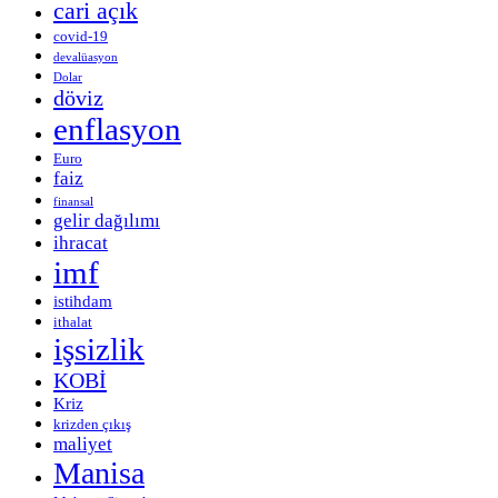
cari açık
covid-19
devalüasyon
Dolar
döviz
enflasyon
Euro
faiz
finansal
gelir dağılımı
ihracat
imf
istihdam
ithalat
işsizlik
KOBİ
Kriz
krizden çıkış
maliyet
Manisa