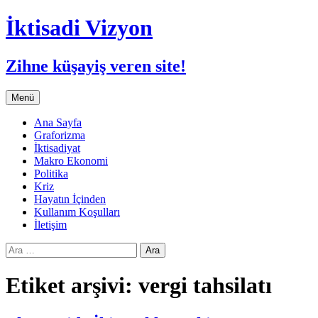
İktisadi Vizyon
Zihne küşayiş veren site!
İçeriğe
Menü
atla
Ana Sayfa
Graforizma
İktisadiyat
Makro Ekonomi
Politika
Kriz
Hayatın İçinden
Kullanım Koşulları
İletişim
Arama:
Etiket arşivi: vergi tahsilatı