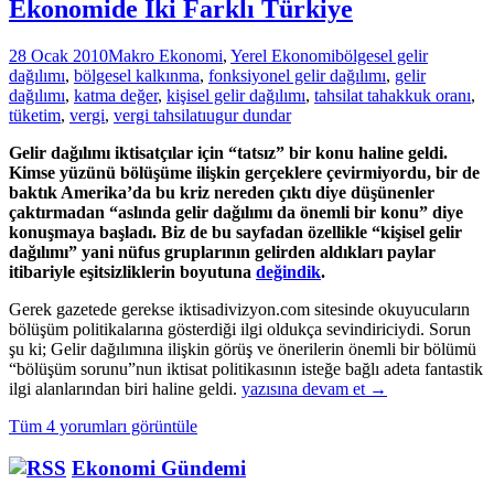
Ekonomide İki Farklı Türkiye
28 Ocak 2010
Makro Ekonomi
,
Yerel Ekonomi
bölgesel gelir
dağılımı
,
bölgesel kalkınma
,
fonksiyonel gelir dağılımı
,
gelir
dağılımı
,
katma değer
,
kişisel gelir dağılımı
,
tahsilat tahakkuk oranı
,
tüketim
,
vergi
,
vergi tahsilatı
ugur dundar
Gelir dağılımı iktisatçılar için “tatsız” bir konu haline geldi.
Kimse yüzünü bölüşüme ilişkin gerçeklere çevirmiyordu, bir de
baktık Amerika’da bu kriz nereden çıktı diye düşünenler
çaktırmadan “aslında gelir dağılımı da önemli bir konu” diye
konuşmaya başladı. Biz de bu sayfadan özellikle “kişisel gelir
dağılımı” yani nüfus gruplarının gelirden aldıkları paylar
itibariyle eşitsizliklerin boyutuna
değindik
.
Gerek gazetede gerekse iktisadivizyon.com sitesinde okuyucuların
bölüşüm politikalarına gösterdiği ilgi oldukça sevindiriciydi. Sorun
şu ki; Gelir dağılımına ilişkin görüş ve önerilerin önemli bir bölümü
“bölüşüm sorunu”nun iktisat politikasının isteğe bağlı adeta fantastik
Ekonomide
ilgi alanlarından biri haline geldi.
yazısına devam et
→
İki
Tüm 4 yorumları görüntüle
Farklı
Türkiye
Ekonomi Gündemi