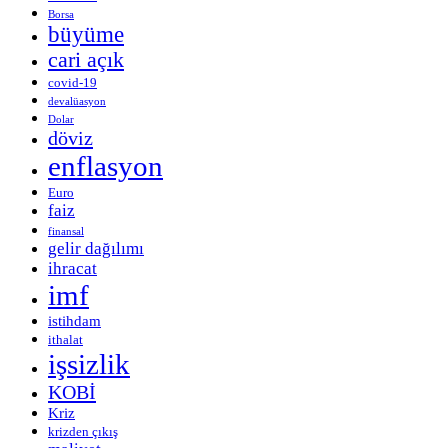
Borsa
büyüme
cari açık
covid-19
devalüasyon
Dolar
döviz
enflasyon
Euro
faiz
finansal
gelir dağılımı
ihracat
imf
istihdam
ithalat
işsizlik
KOBİ
Kriz
krizden çıkış