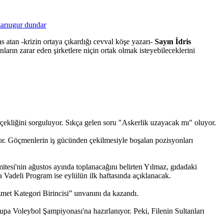
arı
ugur dundar
as atan -krizin ortaya çıkardığı cevval köşe yazarı-
Sayın İdris
arın zarar eden şirketlere niçin ortak olmak isteyebileceklerini
çekliğini sorguluyor. Sıkça gelen soru "Askerlik uzayacak mı" oluyor.
yor. Göçmenlerin iş gücünden çekilmesiyle boşalan pozisyonları
tesi'nin ağustos ayında toplanacağını belirten Yılmaz, gıdadaki
ta Vadeli Program ise eylülün ilk haftasında açıklanacak.
zmet Kategori Birincisi” unvanını da kazandı.
a Voleybol Şampiyonası'na hazırlanıyor. Peki, Filenin Sultanları