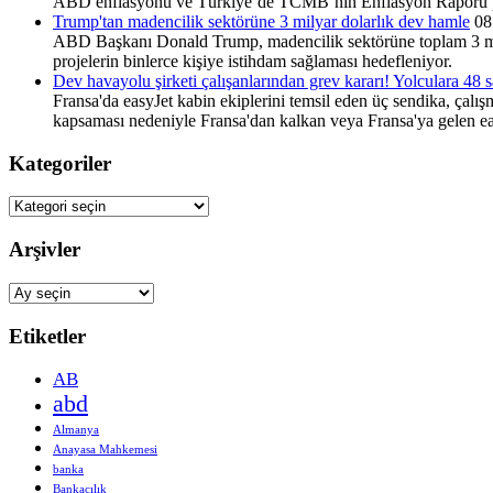
ABD enflasyonu ve Türkiye’de TCMB’nin Enflasyon Raporu pi
Trump'tan madencilik sektörüne 3 milyar dolarlık dev hamle
08
ABD Başkanı Donald Trump, madencilik sektörüne toplam 3 milyar
projelerin binlerce kişiye istihdam sağlaması hedefleniyor.
Dev havayolu şirketi çalışanlarından grev kararı! Yolculara 48 s
Fransa'da easyJet kabin ekiplerini temsil eden üç sendika, çalış
kapsaması nedeniyle Fransa'dan kalkan veya Fransa'ya gelen eas
Kategoriler
Kategoriler
Arşivler
Arşivler
Etiketler
AB
abd
Almanya
Anayasa Mahkemesi
banka
Bankacılık