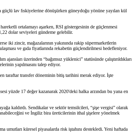
nca güçlü lav fıskiyelerine dönüşürken güneydoğu yönüne yayılan kül
hareketli ortalamayı aşarken, RSI göstergesinin de güçlenmesi
1,22 dolar seviyeleri gündeme gelebilir.
rerse iki zincir, mağazalarının yakınında rakip süpermarketlerin
ulaşması ve gıda fiyatlarında rekabetin güçlendirilmesi hedefleniyor.
lım ajansları üzerinden “bağımsız yüklenici” statüsünde çalıştırıldıkları
lerinin yapılmasını talep ediyor.
n taraftar transfer döneminin bitiş tarihini merak ediyor. İşte
B hissesi yüzde 17 değer kazanarak 2020'deki halka arzından bu yana en
ağa kaldırdı. Sendikalar ve sektör temsilcileri, “şişe vergisi” olarak
bileceğini ve İngiliz bira üreticilerinin ithal şişelere yönelmek
ma umutları küresel piyasalarda risk iştahını destekledi. Yeni haftada