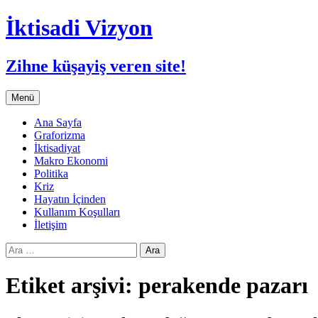
İktisadi Vizyon
Zihne küşayiş veren site!
İçeriğe
Menü
atla
Ana Sayfa
Graforizma
İktisadiyat
Makro Ekonomi
Politika
Kriz
Hayatın İçinden
Kullanım Koşulları
İletişim
Arama:
Etiket arşivi: perakende pazarı