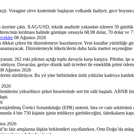
geçti. Voragine zirve kraterinde başlayan volkanik faaliyet, gece boyu
n üzerine çıktı. XAG/USD, teknik analizde yakından izlenen 50 günlük 
 direncinin kırılması halinde gümüşte sırasıyla 68,98 dolar, 70 dolar ve 7
ecekler
08 Ağustos 2026
çin dikkat çeken bir düzenlemeye hazırlanıyor. Yeni kurallar yürürlüğe gi
ullanamayacak. Düzenlemeyle tüketicilerin daha fazla market seçeneğine 
air, 262 eski pilotun açtığı toplu davayla karşı karşıya. Pilotlar, işe a
rüyor. Davacılar, geriye dönük tatil ücretleri ile emeklilik primi ödeme
08 Ağustos 2026
erini sürdürüyor. Bu yıl yine birbirinden ünlü yıldızlar kadroya katılırke
s 2026
eklentilerini yükseltince şirket hisselerinde sert bir ralli başladı. ABN
aştı.
26
Genişletilmiş Üretici Sorumluluğu (EPR) sistemi, bira ve cam sektörünü ay
a 4 bin 750 kişinin işinin tehlikeye girebileceğini, fabrikaların kapana
tos 2026
in faiz artışlarına ilişkin beklentileri zayıflatırken, Orta Doğu’da anlaş