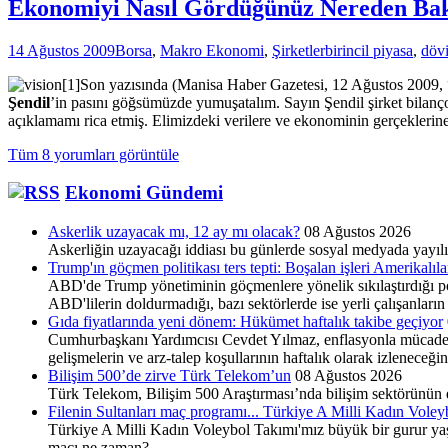
Ekonomiyi Nasıl Gördüğünüz Nereden Bakt
14 Ağustos 2009
Borsa
,
Makro Ekonomi
,
Şirketler
birincil piyasa
,
döv
Son yazısında (Manisa Haber Gazetesi, 12 Ağustos 2009, 
Şendil
’in pasını göğsümüzde yumuşatalım. Sayın Şendil şirket bilançola
açıklamamı rica etmiş. Elimizdeki verilere ve ekonominin gerçekleri
Tüm 8 yorumları görüntüle
Ekonomi Gündemi
Askerlik uzayacak mı, 12 ay mı olacak?
08 Ağustos 2026
Askerliğin uzayacağı iddiası bu günlerde sosyal medyada yayılı
Trump'ın göçmen politikası ters tepti: Boşalan işleri Amerikalıl
ABD'de Trump yönetiminin göçmenlere yönelik sıkılaştırdığı pol
ABD'lilerin doldurmadığı, bazı sektörlerde ise yerli çalışanların
Gıda fiyatlarında yeni dönem: Hükümet haftalık takibe geçiyor
Cumhurbaşkanı Yardımcısı Cevdet Yılmaz, enflasyonla mücadelede
gelişmelerin ve arz-talep koşullarının haftalık olarak izleneceğ
Bilişim 500’de zirve Türk Telekom’un
08 Ağustos 2026
Türk Telekom, Bilişim 500 Araştırması’nda bilişim sektörünün e
Filenin Sultanları maç programı... Türkiye A Milli Kadın Vole
Türkiye A Milli Kadın Voleybol Takımı'mız büyük bir gurur yaş
maçı ne zaman?