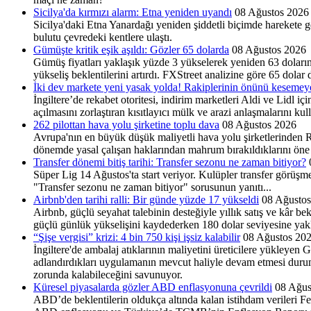
Sicilya'da kırmızı alarm: Etna yeniden uyandı
08 Ağustos 2026
Sicilya'daki Etna Yanardağı yeniden şiddetli biçimde harekete 
bulutu çevredeki kentlere ulaştı.
Gümüşte kritik eşik aşıldı: Gözler 65 dolarda
08 Ağustos 2026
Gümüş fiyatları yaklaşık yüzde 3 yükselerek yeniden 63 doları
yükseliş beklentilerini artırdı. FXStreet analizine göre 65 dolar
İki dev markete yeni yasak yolda! Rakiplerinin önünü kesemey
İngiltere’de rekabet otoritesi, indirim marketleri Aldi ve Lidl i
açılmasını zorlaştıran kısıtlayıcı mülk ve arazi anlaşmalarını k
262 pilottan hava yolu şirketine toplu dava
08 Ağustos 2026
Avrupa'nın en büyük düşük maliyetli hava yolu şirketlerinden Ryan
dönemde yasal çalışan haklarından mahrum bırakıldıklarını öne sü
Transfer dönemi bitiş tarihi: Transfer sezonu ne zaman bitiyor?
Süper Lig 14 Ağustos'ta start veriyor. Kulüpler transfer görüşmel
"Transfer sezonu ne zaman bitiyor" sorusunun yanıtı...
Airbnb'den tarihi ralli: Bir günde yüzde 17 yükseldi
08 Ağusto
Airbnb, güçlü seyahat talebinin desteğiyle yıllık satış ve kâr b
güçlü günlük yükselişini kaydederken 180 dolar seviyesine yakl
“Şişe vergisi” krizi: 4 bin 750 kişi işsiz kalabilir
08 Ağustos 20
İngiltere'de ambalaj atıklarının maliyetini üreticilere yükleyen 
adlandırdıkları uygulamanın mevcut haliyle devam etmesi durumund
zorunda kalabileceğini savunuyor.
Küresel piyasalarda gözler ABD enflasyonuna çevrildi
08 Ağus
ABD’de beklentilerin oldukça altında kalan istihdam verileri Fed’