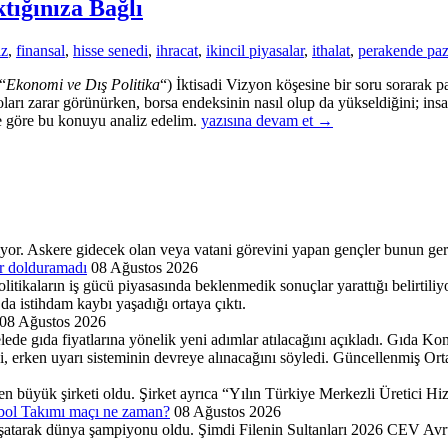
ığınıza Bağlı
iz
,
finansal
,
hisse senedi
,
ihracat
,
ikincil piyasalar
,
ithalat
,
perakende paz
“
Ekonomi ve Dış Politika
“) İktisadi Vizyon köşesine bir soru sorarak p
rı zarar görünürken, borsa endeksinin nasıl olup da yükseldiğini; insanl
Ekonomiyi
ne göre bu konuyu analiz edelim.
yazısına devam et
→
Nasıl
Gördüğünüz
Nereden
Baktığınıza
Bağlı
yor. Askere gidecek olan veya vatani görevini yapan gençler bunun ger
ar dolduramadı
08 Ağustos 2026
itikaların iş gücü piyasasında beklenmedik sonuçlar yarattığı belirtili
 da istihdam kaybı yaşadığı ortaya çıktı.
08 Ağustos 2026
 gıda fiyatlarına yönelik yeni adımlar atılacağını açıkladı. Gıda Komi
ini, erken uyarı sisteminin devreye alınacağını söyledi. Güncellenmiş Or
n büyük şirketi oldu. Şirket ayrıca “Yılın Türkiye Merkezli Üretici Hi
ybol Takımı maçı ne zaman?
08 Ağustos 2026
atarak dünya şampiyonu oldu. Şimdi Filenin Sultanları 2026 CEV Avrup