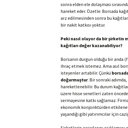
sonra elden ele dolaşması sırasınday
hareket eder. Özetle: Borsada kağıt
arz edilmesinden sonra bu kağıtlar
bir nakit katkısı yoktur.
Peki nasıl oluyor da bir şirketi
kağıtları değer kazanabiliyor?
Borsanın durgun olduğu bir anda (f
ihraç etmek istemez. Ama asıl bor
isteyenler artabilir. Çünkü
borsada
doğurmuştur
. Bir sonraki adımda,
hareketlenebilir. Bu durum kağıtlar
üzere hisse senetleri zaten önced
sermayesine katkı sağlamaz. Firma
ekonomik konjonktürden etkilenerek
yaşandığı gibi yatırımcılar için cazi
Şirketlerin zararlarını açıklaması 