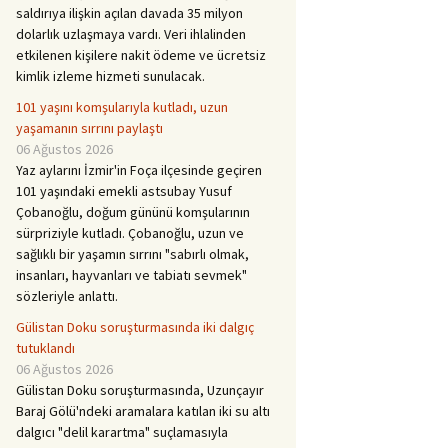
saldırıya ilişkin açılan davada 35 milyon
dolarlık uzlaşmaya vardı. Veri ihlalinden
etkilenen kişilere nakit ödeme ve ücretsiz
kimlik izleme hizmeti sunulacak.
101 yaşını komşularıyla kutladı, uzun
yaşamanın sırrını paylaştı
06 Ağustos 2026
Yaz aylarını İzmir'in Foça ilçesinde geçiren
101 yaşındaki emekli astsubay Yusuf
Çobanoğlu, doğum gününü komşularının
sürpriziyle kutladı. Çobanoğlu, uzun ve
sağlıklı bir yaşamın sırrını "sabırlı olmak,
insanları, hayvanları ve tabiatı sevmek"
sözleriyle anlattı.
Gülistan Doku soruşturmasında iki dalgıç
tutuklandı
06 Ağustos 2026
Gülistan Doku soruşturmasında, Uzunçayır
Baraj Gölü'ndeki aramalara katılan iki su altı
dalgıcı "delil karartma" suçlamasıyla