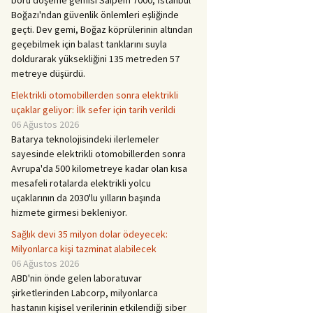
Boğazı'ndan güvenlik önlemleri eşliğinde
geçti. Dev gemi, Boğaz köprülerinin altından
geçebilmek için balast tanklarını suyla
doldurarak yüksekliğini 135 metreden 57
metreye düşürdü.
Elektrikli otomobillerden sonra elektrikli
uçaklar geliyor: İlk sefer için tarih verildi
06 Ağustos 2026
Batarya teknolojisindeki ilerlemeler
sayesinde elektrikli otomobillerden sonra
Avrupa'da 500 kilometreye kadar olan kısa
mesafeli rotalarda elektrikli yolcu
uçaklarının da 2030'lu yılların başında
hizmete girmesi bekleniyor.
Sağlık devi 35 milyon dolar ödeyecek:
Milyonlarca kişi tazminat alabilecek
06 Ağustos 2026
ABD'nin önde gelen laboratuvar
şirketlerinden Labcorp, milyonlarca
hastanın kişisel verilerinin etkilendiği siber