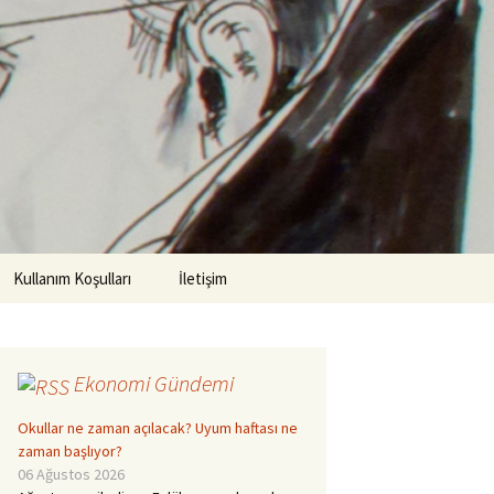
Arama:
Kullanım Koşulları
İletişim
Ekonomi Gündemi
Okullar ne zaman açılacak? Uyum haftası ne
zaman başlıyor?
06 Ağustos 2026