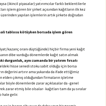
sa (ikincil piyasalar) yatırımcılar farklı beklentilerle
ları işlem gören bir şirket açısından kağıtların ilk kez
 üzerinden yapılan işlemlerin artık şirkete doğrudan
n mali tablosu kötüyken borsada işlem gören
iyat/kazanç oranı düştüğünde) hiçbir firma yeni kağıt
sanın dibe vurduğu dönemlerde kağıt satın almak
ki durgunluk, aynı zamanda bir yatırım fırsatı
 eldeki hisse senedi stoku sabit olduğu için borsa
ın değerini artırır ama yukarıda da ifade ettiğimiz
en elden çıkmış olduğundan firmaların işletme
lar böyle dönemlerde zarar açıklasalar da -genel
 zarar etmiş bile olsalar- kağıtları tam da şu sıralar
p hale gelir.
en az üç bazen altı ay ya da daha uzun bir geçmiş