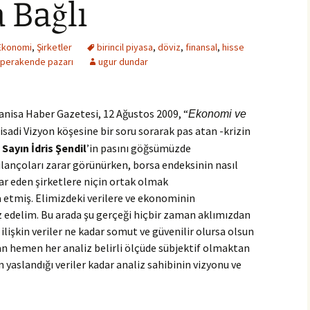
 Bağlı
Ekonomi
,
Şirketler
birincil piyasa
,
döviz
,
finansal
,
hisse
perakende pazarı
ugur dundar
anisa Haber Gazetesi, 12 Ağustos 2009, “
Ekonomi ve
tisadi Vizyon köşesine bir soru sorarak pas atan -krizin
-
Sayın İdris Şendil
’in pasını göğsümüzde
ilançoları zarar görünürken, borsa endeksinin nasıl
rar eden şirketlere niçin ortak olmak
a etmiş. Elimizdeki verilere ve ekonominin
z edelim.
Bu arada şu gerçeği hiçbir zaman aklımızdan
lişkin veriler ne kadar somut ve güvenilir olursa olsun
an hemen her analiz belirli ölçüde sübjektif olmaktan
n yaslandığı veriler kadar analiz sahibinin vizyonu ve