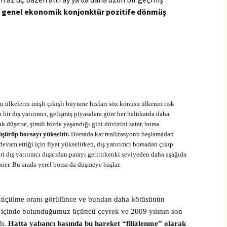
a
genel ekonomik konjonktür pozitife dönmüş
an ülkelerin inişli çıkışlı büyüme hızları söz konusu ülkenin risk
n bir dış yatırımcı, gelişmiş piyasalara göre her halükarda daha
rak düşerse, şimdi bizde yaşandığı gibi dövizini satar, borsa
üşürüp borsayı yükseltir.
Borsada kar realizasyonu başlamadan
evam ettiği için fiyat yükselirken, dış yatırımcı borsadan çıkıp
i dış yatırımcı dışarıdan parayı getirirkenki seviyeden daha aşağıda
ner. Bu arada yerel borsa da düşmeye başlar.
 küçülme oranı görülünce ve bundan daha kötüsünün
a içinde bulunduğumuz üçüncü çeyrek ve 2009 yılının son
dı.
Hatta yabancı basında bu hareket “filizlenme” olarak