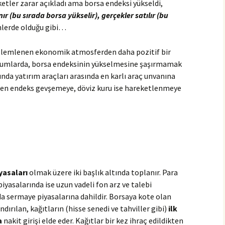
ketler zarar açıkladı ama borsa endeksi yükseldi,
ır (bu sırada borsa yükselir), gerçekler satılır (bu
lerde olduğu gibi…
özlemlenen ekonomik atmosferden daha pozitif bir
urumlarda, borsa endeksinin yükselmesine şaşırmamak
da yatırım araçları arasında en karlı araç unvanına
baren endeks gevşemeye, döviz kuru ise hareketlenmeye
yasaları
olmak üzere iki başlık altında toplanır. Para
piyasalarında ise uzun vadeli fon arz ve talebi
ı da sermaye piyasalarına dahildir. Borsaya kote olan
ndırılan, kağıtların (hisse senedi ve tahviller gibi)
ilk
a
nakit girişi elde eder. Kağıtlar bir kez ihraç edildikten