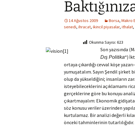
Baktığınıza
14 Ağustos 2009
Borsa
,
Makro 
senedi
,
ihracat
,
ikincil piyasalar
,
ithalat
,
Okunma Sayısı:
623
Son yazısında (M
“) İk
Dış Politika
ortaya çıkardığı cevval köşe yazarı
yumuşatalım. Sayın Şendil şirket b
olup da yükseldiğini; insanların za
isteyebileceklerini açıklamamı ric
gerçeklerine göre bu konuyu anali
çıkartmayalım: Ekonomik gidişata i
söz konusu veriler üzerinden yapıl
kurtulamaz. Bir analizi değerli kıla
önceki tahminlerinin tutarlılığıdır.