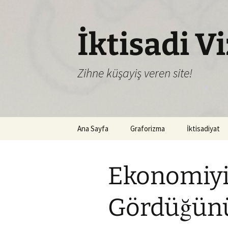
İktisadi V
Zihne küşayiş veren site!
İçeriğe
Ana Sayfa
Graforizma
İktisadiyat
atla
Ekonomiyi
Gördüğün