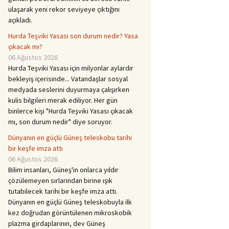
ulaşarak yeni rekor seviyeye çıktığını
açıkladı.
Hurda Teşviki Yasası son durum nedir? Yasa
çıkacak mı?
06 Ağustos 2026
Hurda Teşviki Yasası için milyonlar aylardır
bekleyiş içerisinde... Vatandaşlar sosyal
medyada seslerini duyurmaya çalışırken
kulis bilgileri merak ediliyor. Her gün
binlerce kişi "Hurda Teşviki Yasası çıkacak
mı, son durum nedir" diye soruyor.
Dünyanın en güçlü Güneş teleskobu tarihi
bir keşfe imza attı
06 Ağustos 2026
Bilim insanları, Güneş'in onlarca yıldır
çözülemeyen sırlarından birine ışık
tutabilecek tarihi bir keşfe imza attı.
Dünyanın en güçlü Güneş teleskobuyla ilk
kez doğrudan görüntülenen mikroskobik
plazma girdaplarının, dev Güneş