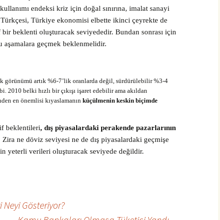
kullanımı endeksi kriz için doğal sınırına, imalat sanayi
 Türkçesi, Türkiye ekonomisi elbette ikinci çeyrekte de
 bir beklenti oluşturacak seviyededir. Bundan sonrası için
uğu aşamalara geçmek beklenmelidir.
 görünümü artık %6-7’lik oranlarda değil, sürdürülebilir %3-4
 2010 belki hızlı bir çıkışı işaret edebilir ama akıldan
inden en önemlisi kıyaslamanın
küçülmenin keskin biçimde
f beklentileri
, dış piyasalardaki perakende pazarlarının
. Zira ne döviz seviyesi ne de dış piyasalardaki geçmişe
in yeterli verileri oluşturacak seviyede değildir.
i Neyi Gösteriyor?
Kamu Bankaları Olmasa Tüketici Yandı
→