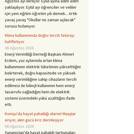
Ağustos ayı ilerliyor. Eylül ayına adım adım
yaklaşılıyor. Eylül ayı öğrenciler ve veliler
için yeni eğitim-öğretim yılı demek... Artık
yavaş yavaş "Okullar ne zaman açılacak"
sorusu hızlanıyor.
Klima kullanımında doğru tercih faturayı
hafifletiyor
06 Ağustos 2026
Enerji Verimliliği Derneği Başkanı Ahmet
Erdem, yaz aylarında artan klima
kullanımının elektrik tüketimini yükselttiğini
belirterek, doğru kapasitede ve yüksek
enerji verimliliğine sahip cihazların tercih
edilmesi ile bilinçli kullanımın hem enerji
tasarrufu sağladığını hem de elektrik
sistemi üzerindeki yükü azalttığını ifade
etti.
Komşu'da hayat pahalılığı alarmı! Maaşlar
eriyor, alım gücü kriz derinleşiyor
06 Ağustos 2026
Yunanistan'da hayat pahalığı tartışmaları