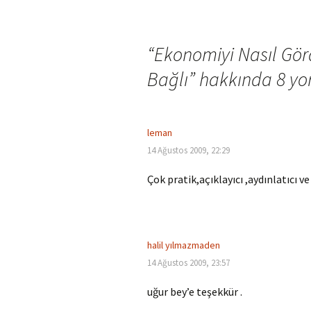
dolaşımı
“
Ekonomiyi Nasıl Gö
Bağlı
” hakkında 8 y
leman
14 Ağustos 2009, 22:29
Çok pratik,açıklayıcı ,aydınlatıcı ve
halil yılmazmaden
14 Ağustos 2009, 23:57
uğur bey’e teşekkür .