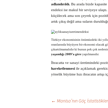
adlandırıldı.
Bu arada bizde kapasite 
endeksi ise makul bir seviyeye ulaştı.
küçülecek ama son çeyrek için pozitif
artık çıkış değil ama suların duruld
Türkiye ekonomisinin önümüzdeki iki yıllık
oranlarında büyüyen bir ekonomi olacak gibi.
çıkartılmamalıdır ki bunun pek çok neden
yaşandığı 2009’a göre
yapılmasıdır.
İhracatta ve sanayi üretimindeki poziti
hareketlenmesi
ile açıklamak gerekir
yönelik büyüme hızı ihracatın artışı iç
Yazı
←
Manisa’nın Göç İstatistikler