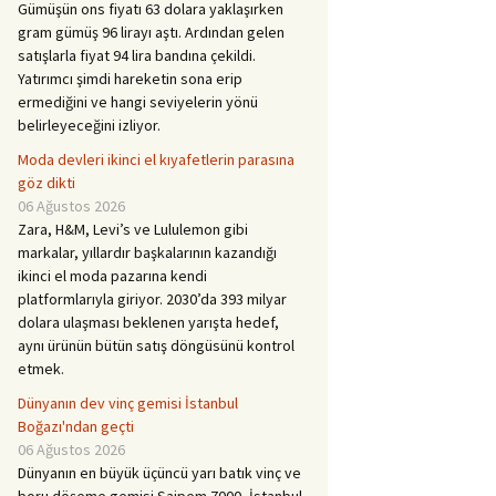
Gümüşün ons fiyatı 63 dolara yaklaşırken
gram gümüş 96 lirayı aştı. Ardından gelen
satışlarla fiyat 94 lira bandına çekildi.
Yatırımcı şimdi hareketin sona erip
ermediğini ve hangi seviyelerin yönü
belirleyeceğini izliyor.
Moda devleri ikinci el kıyafetlerin parasına
göz dikti
06 Ağustos 2026
Zara, H&M, Levi’s ve Lululemon gibi
markalar, yıllardır başkalarının kazandığı
ikinci el moda pazarına kendi
platformlarıyla giriyor. 2030’da 393 milyar
dolara ulaşması beklenen yarışta hedef,
aynı ürünün bütün satış döngüsünü kontrol
etmek.
Dünyanın dev vinç gemisi İstanbul
Boğazı'ndan geçti
06 Ağustos 2026
Dünyanın en büyük üçüncü yarı batık vinç ve
boru döşeme gemisi Saipem 7000, İstanbul