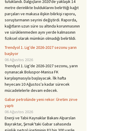
tutuklandı. Dalgıçların 2020'de yaklaşık 14
metre derinlikte bulduklarını belirttiği kağıt
parçaları ve makasa ilişkin bilirkişi raporu,
soruşturmanın seyrini değiştirdi. Raporda,
kağıtların uzun süre su altında korunmasının
ve sürüklenmeden aynı yerde kalmasının
fiziksel olarak mümkün olmadığı belirtildi.
Trendyol 1. Lig'de 2026-2027 sezonu yarın
başlıyor
06 Ağustos 2026
Trendyol 1. Lig'de 2026-2027 sezonu, yarın
oynanacak Boluspor-Manisa FK
karşılaşmasıyla başlayacak. İlk hafta
heyecanı 10 Ağustos'a kadar sürecek
mücadelelerle devam edecek.
Gabar petrolünde yeni rekor: Üretim zirve
yaptı
06 Ağustos 2026
Enerji ve Tabii Kaynaklar Bakanı Alparslan
Bayraktar, Şırnak'taki Gabar sahasında
günlük petrol üretiminin 83 bin 300 varile