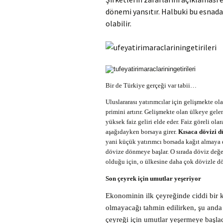
dönemi yansıtır. Halbuki bu esnad
olabilir.
Bir de Türkiye gerçeği var tabii…
Uluslararası yatırımcılar için gelişmekte ol
primini artırır. Gelişmekte olan ülkeye gele
yüksek faiz geliri elde eder. Faiz göreli ola
aşağıdayken borsaya girer.
Kısaca dövizi d
yani küçük yatırımcı borsada kağıt almaya d
dövize dönmeye başlar. O sırada döviz değer
olduğu için, o ülkesine daha çok dövizle dö
Son çeyrek için umutlar yeşeriyor
Ekonominin ilk çeyreğinde ciddi bir
olmayacağı tahmin edilirken, şu and
çeyreği için umutlar yeşermeye başla