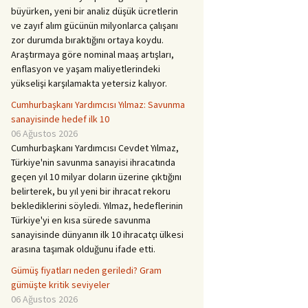
büyürken, yeni bir analiz düşük ücretlerin
ve zayıf alım gücünün milyonlarca çalışanı
zor durumda bıraktığını ortaya koydu.
Araştırmaya göre nominal maaş artışları,
enflasyon ve yaşam maliyetlerindeki
yükselişi karşılamakta yetersiz kalıyor.
Cumhurbaşkanı Yardımcısı Yılmaz: Savunma
sanayisinde hedef ilk 10
06 Ağustos 2026
Cumhurbaşkanı Yardımcısı Cevdet Yılmaz,
Türkiye'nin savunma sanayisi ihracatında
geçen yıl 10 milyar doların üzerine çıktığını
belirterek, bu yıl yeni bir ihracat rekoru
beklediklerini söyledi. Yılmaz, hedeflerinin
Türkiye'yi en kısa sürede savunma
sanayisinde dünyanın ilk 10 ihracatçı ülkesi
arasına taşımak olduğunu ifade etti.
Gümüş fiyatları neden geriledi? Gram
gümüşte kritik seviyeler
06 Ağustos 2026