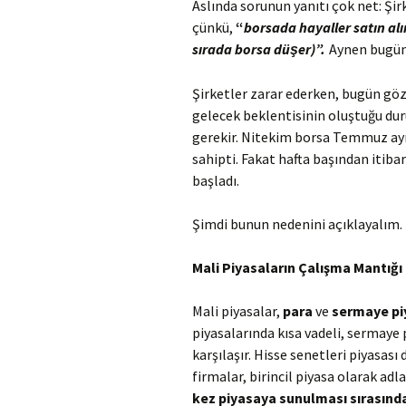
Aslında sorunun yanıtı çok net: Şir
çünkü,
“
borsada hayaller satın alın
sırada borsa düşer)”
.
Aynen bugün
Şirketler zarar ederken, bugün g
gelecek beklentisinin oluştuğu d
gerekir. Nitekim borsa Temmuz ayın
sahipti. Fakat hafta başından iti
başladı.
Şimdi bunun nedenini açıklayalım.
Mali Piyasaların Çalışma Mantığı
Mali piyasalar,
para
ve
sermaye
pi
piyasalarında kısa vadeli, sermaye 
karşılaşır. Hisse senetleri piyasas
firmalar, birincil piyasa olarak adla
kez piyasaya sunulması sırasınd