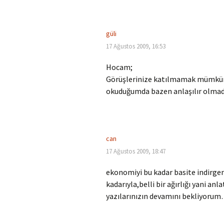
güli
17 Ağustos 2009, 16:53
Hocam;
Görüşlerinize katılmamak mümkün 
okuduğumda bazen anlaşılır olmad
can
17 Ağustos 2009, 18:47
ekonomiyi bu kadar basite indirge
kadarıyla,belli bir ağırlığı yani anl
yazılarınızın devamını bekliyoru