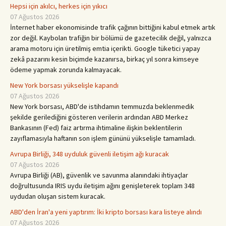
Hepsi için akılcı, herkes için yıkıcı
07 Ağustos 2026
İnternet haber ekonomisinde trafik çağının bittiğini kabul etmek artık
zor değil. Kaybolan trafiğin bir bölümü de gazetecilik değil, yalnızca
arama motoru için üretilmiş emtia içerikti. Google tüketici yapay
zekâ pazarını kesin biçimde kazanırsa, birkaç yıl sonra kimseye
ödeme yapmak zorunda kalmayacak.
New York borsası yükselişle kapandı
07 Ağustos 2026
New York borsası, ABD'de istihdamın temmuzda beklenmedik
şekilde gerilediğini gösteren verilerin ardından ABD Merkez
Bankasının (Fed) faiz artırma ihtimaline ilişkin beklentilerin
zayıflamasıyla haftanın son işlem gününü yükselişle tamamladı.
Avrupa Birliği, 348 uyduluk güvenli iletişim ağı kuracak
07 Ağustos 2026
Avrupa Birliği (AB), güvenlik ve savunma alanındaki ihtiyaçlar
doğrultusunda IRIS uydu iletişim ağını genişleterek toplam 348
uydudan oluşan sistem kuracak.
ABD'den İran'a yeni yaptırım: İki kripto borsası kara listeye alındı
07 Ağustos 2026