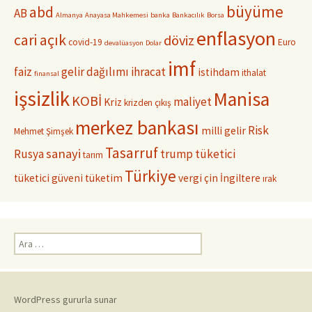
büyüme
abd
AB
Almanya
Anayasa Mahkemesi
banka
Bankacılık
Borsa
enflasyon
cari açık
döviz
covid-19
Euro
devalüasyon
Dolar
imf
faiz
gelir dağılımı
ihracat
istihdam
ithalat
finansal
işsizlik
Manisa
KOBİ
maliyet
Kriz
krizden çıkış
merkez bankası
Risk
milli gelir
Mehmet Şimşek
Tasarruf
sanayi
Rusya
trump
tüketici
tarım
Türkiye
tüketici güveni
tüketim
vergi
çin
İngiltere
ırak
Arama:
WordPress gururla sunar