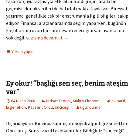
tasarrufçuyu fazlasıyla etki altına aldığı için, arada bir
geçmişe dönük verileri de hatırlatmakta fayda var. Bireysel
yatırımcı genellikle tek bir enstrümanla ilgili bilgileri takip
ediyor. Finansal araçlar arasında seçim yaparken, bugünün
koşullarının uzun bir süre devam edeceğini varsayanlar da
Yatırım Araçlarında Geriye Dönük Verileri İhmal Et
yok değil.
yazısına devam et
→
Yorum yapın
Ey okur! “başlığı sen seç, benim ateşim
var”
04 Nisan 2008
İktisat Teorisi
,
Makro Ekonomi
ak parti
,
Ergenekon
,
Kayseri
,
Ordu
,
suçiçeği
ugur dundar
Dışarıdaydım. Bir virüs kapmışım. Soğuk algınlığı zannettim.
Önce ateş. Sonra vücutta döküntüler. Bildiğiniz “suçiçeği”