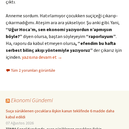
çıktı.
Anneme sordum. Hatırlamıyor çocukken suçiçeği çıkarıp-
çıkarmadığımı. Ateşim ara ara yükseliyor. Şu anki gibi. Yani,
“Uğur Hoca’m, sen ekonomi yazıyordun n’apmışsın
böyle?”
diyen olursa, baştan söyleyeyim
“raporluyum”
.
Ha, raporu da kabul etmeyen olursa
, “efendim bu hafta
serbest bilinç akışı yöntemiyle yazıyoruz”
der çıkarız işin
Ey okur! “başlığı sen seç, benim ateşim var”
içinden.
yazısına devam et
→
Tüm 2 yorumları görüntüle
Ekonomi Gündemi
Suça sürüklenen çocuklara ilişkin kanun teklifinde 6 madde daha
kabul edildi
07 Ağustos 2026