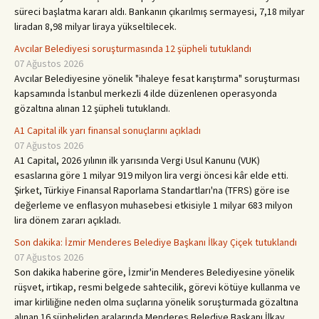
süreci başlatma kararı aldı. Bankanın çıkarılmış sermayesi, 7,18 milyar
liradan 8,98 milyar liraya yükseltilecek.
Avcılar Belediyesi soruşturmasında 12 şüpheli tutuklandı
07 Ağustos 2026
Avcılar Belediyesine yönelik "ihaleye fesat karıştırma" soruşturması
kapsamında İstanbul merkezli 4 ilde düzenlenen operasyonda
gözaltına alınan 12 şüpheli tutuklandı.
A1 Capital ilk yarı finansal sonuçlarını açıkladı
07 Ağustos 2026
A1 Capital, 2026 yılının ilk yarısında Vergi Usul Kanunu (VUK)
esaslarına göre 1 milyar 919 milyon lira vergi öncesi kâr elde etti.
Şirket, Türkiye Finansal Raporlama Standartları'na (TFRS) göre ise
değerleme ve enflasyon muhasebesi etkisiyle 1 milyar 683 milyon
lira dönem zararı açıkladı.
Son dakika: İzmir Menderes Belediye Başkanı İlkay Çiçek tutuklandı
07 Ağustos 2026
Son dakika haberine göre, İzmir'in Menderes Belediyesine yönelik
rüşvet, irtikap, resmi belgede sahtecilik, görevi kötüye kullanma ve
imar kirliliğine neden olma suçlarına yönelik soruşturmada gözaltına
alınan 16 şüpheliden aralarında Menderes Belediye Başkanı İlkay