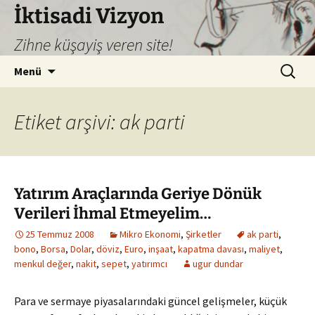
İktisadi Vizyon
Zihne küşayiş veren site!
İçeriğe
Arama:
Menü
atla
Etiket arşivi: ak parti
Yatırım Araçlarında Geriye Dönük
Verileri İhmal Etmeyelim…
25 Temmuz 2008
Mikro Ekonomi
,
Şirketler
ak parti
,
bono
,
Borsa
,
Dolar
,
döviz
,
Euro
,
inşaat
,
kapatma davası
,
maliyet
,
menkul değer
,
nakit
,
sepet
,
yatırımcı
ugur dundar
Para ve sermaye piyasalarındaki güncel gelişmeler, küçük