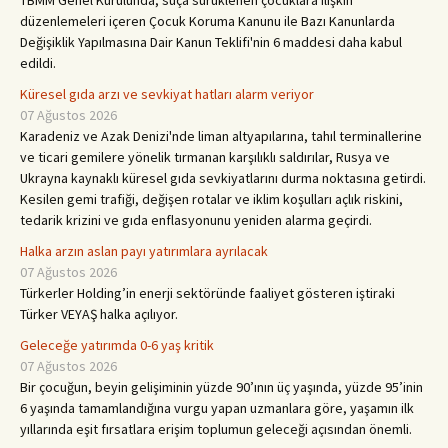
TBMM Genel Kurulunda, suça sürüklenen çocuklara ilişkin
düzenlemeleri içeren Çocuk Koruma Kanunu ile Bazı Kanunlarda
Değişiklik Yapılmasına Dair Kanun Teklifi'nin 6 maddesi daha kabul
edildi.
Küresel gıda arzı ve sevkiyat hatları alarm veriyor
07 Ağustos 2026
Karadeniz ve Azak Denizi'nde liman altyapılarına, tahıl terminallerine
ve ticari gemilere yönelik tırmanan karşılıklı saldırılar, Rusya ve
Ukrayna kaynaklı küresel gıda sevkiyatlarını durma noktasına getirdi.
Kesilen gemi trafiği, değişen rotalar ve iklim koşulları açlık riskini,
tedarik krizini ve gıda enflasyonunu yeniden alarma geçirdi.
Halka arzın aslan payı yatırımlara ayrılacak
07 Ağustos 2026
Türkerler Holding’in enerji sektöründe faaliyet göste­ren iştiraki
Türker VEYAŞ halka açılıyor.
Geleceğe yatırımda 0-6 yaş kritik
07 Ağustos 2026
Bir çocuğun, beyin gelişiminin yüzde 90’ının üç yaşında, yüzde 95’inin
6 yaşında tamamlandığına vurgu yapan uzmanlara göre, yaşamın ilk
yıllarında eşit fırsatlara erişim toplumun geleceği açısından önemli.