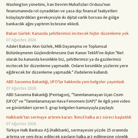
Washington yönetimi, İran Devrim Muhafızları Ordusu'nun
finansmanında rol oynadıkları ve yasa dışı finansal faaliyetleri
kolaylaştırdıkları gerekçesiyle iki dijital varlık borsası ile gölge
bankacılık ağını yaptırım listesine ekledi.
Bakan Gürlek: Kanunda şehitlerimizi incitecek hiçbir düzenleme yok
07 Ağustos 2026
Adalet Bakanı Akın Gürlek, Milli Dayanışma ve Toplumsal
Bütünleşmenin Güçlendirilmesine Dair Kanun Teklifi'ne ilişkin "Net
olarak bu kanunda kesinlikle biz, şehitlerimizi ya da gazilerimizi
incitecek bir düzenleme yapmadık. Onların kesinlikle yüzlerini yere
eğdirecek bir düzenleme yapmadık." ifadelerini kullandı.
ABD Savunma Bakanlığı, UFO'lar hakkında yeni belgeler yayımladı
07 Ağustos 2026
ABD Savunma Bakanlığı (Pentagon), "Tanımlanamayan Uçan Cisim
(UFO)" ve "Tanımlanamayan Hava Fenomeni (UAP)" ile ilgili yeni video
ve görüntüleri içeren 5. grup belgeleri kamuoyuyla paylaştı.
Halkbank'tan sermaye artırımı kararı: İkincil halka arz süreci başlatıldı
07 Ağustos 2026
Türkiye Halk Bankası AŞ (Halkbank), sermayesini yüzde 25 oranında
artırma ve yeni ihraç edilecek payların halka arz edilmesine yönelik