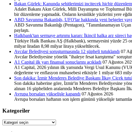
Bakan Gürlek: Kanunda şehitlerimizi incitecek hiçbir düzenle
Adalet Bakanı Akın Gürlek, Milli Dayanışma ve Toplumsal Bütünl
bir düzenleme yapmadık. Onların kesinlikle yüzlerini yere eğdi
ABD Savunma Bakanlığı, UFO'lar hakkında yeni belgeler yay
ABD Savunma Bakanlığı (Pentagon), "Tanımlanamayan Uçan Cis
paylaştı.
Halkbank'tan sermaye artırımı kararı: İkincil halka arz süreci baş
Türkiye Halk Bankası AŞ (Halkbank), sermayesini yüzde 25 oranı
milyar liradan 8,98 milyar liraya yükseltilecek.
Avcılar Belediyesi soruşturmasında 12 şüpheli tutuklandı
07 Ağ
Avcılar Belediyesine yönelik "ihaleye fesat karıştırma" soruştu
A1 Capital ilk yarı finansal sonuçlarını açıkladı
07 Ağustos 202
A1 Capital, 2026 yılının ilk yarısında Vergi Usul Kanunu (VUK) 
değerleme ve enflasyon muhasebesi etkisiyle 1 milyar 683 milyo
Son dakika: İzmir Menderes Belediye Başkanı İlkay Çiçek tutu
Son dakika haberine göre, İzmir'in Menderes Belediyesine yöneli
alınan 16 şüpheliden aralarında Menderes Belediye Başkanı İlkay
Avrupa borsaları yükselişle kapandı
07 Ağustos 2026
Avrupa borsaları haftanın son işlem gününü yükselişle tamamla
Kategoriler
Kategoriler