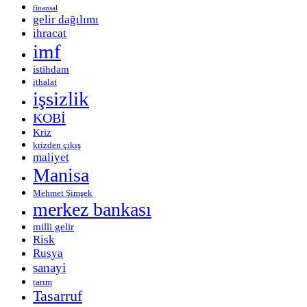
finansal
gelir dağılımı
ihracat
imf
istihdam
ithalat
işsizlik
KOBİ
Kriz
krizden çıkış
maliyet
Manisa
Mehmet Şimşek
merkez bankası
milli gelir
Risk
Rusya
sanayi
tarım
Tasarruf