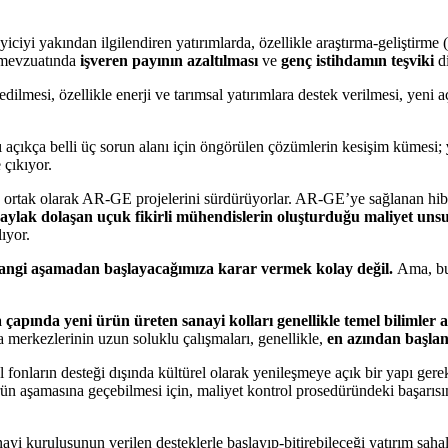
ayiciyi yakından ilgilendiren yatırımlarda, özellikle araştırma-geliştirm
a mevzuatında
işveren payının azaltılması
ve
genç istihdamın teşviki
di
dilmesi, özellikle enerji ve tarımsal yatırımlara destek verilmesi, yeni
ğı açıkça belli üç sorun alanı için öngörülen çözümlerin kesişim kümesi;
 çıkıyor.
 ortak olarak AR-GE projelerini sürdürüyorlar. AR-GE’ye sağlanan hibe, 
 aylak dolaşan uçuk fikirli mühendislerin oluşturduğu maliyet unsu
ıyor.
 hangi aşamadan başlayacağımıza karar vermek kolay değil.
Ama, bug
apında yeni ürün üreten sanayi kolları genellikle temel bilimler ala
 merkezlerinin uzun soluklu çalışmaları, genellikle,
en azından başlang
al fonların desteği dışında kültürel olarak yenileşmeye açık bir yapı ger
 aşamasına geçebilmesi için, maliyet kontrol prosedüründeki başarısını,
nayi kuruluşunun verilen desteklerle başlayıp-bitirebileceği yatırım sahal