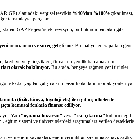
e (AR-GE) alanındaki vergisel teşvikin
%40’dan %100’e
çıkarılması,
ğer tamamlayıcı parçalar.
 açıklanan GAP Projesi’ndeki revizyon, bir bütünün parçaları gibi
yeni ürün, ürün ve süreç geliştirme
. Bu faaliyetleri yaparken genç
kredi ve vergi teşvikleri, firmaların yenilik harcamalarını
rları olarak bakılmıyor.
Bu arada, her şeye rağmen yeni ürünler
üne kadar yapılan çalışmaların başarılı olanlarının ortak yönleri ya
nında (fizik, kimya, biyoloji vb.) ileri gitmiş ülkelerde
ıçta kamusal fonlarla finanse ediliyor.
ekiyor. Yani
“oynama bozarsın”
veya
“icat çıkarma”
kültürü değil.
 eğitim sistemi ve üniversitelerdeki araştırmalara verilen desteklerle
arı; yeni enerji kaynakları, enerji verimliliği, savunma sanayi, sağlık