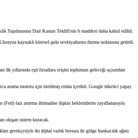
k Yapılmasına Dair Kanun Teklifi'nin 6 maddesi daha kabul edildi.
e Ukrayna kaynaklı küresel gıda sevkiyatlarını durma noktasına getirdi.
lk yıllarında eşit fırsatlara erişim toplumun geleceği açısından
ızca arama motoru için üretilmiş emtia içerikti. Google tüketici yapay
d) faiz artırma ihtimaline ilişkin beklentilerin zayıflamasıyla
an oluşan sistem kuracak.
rı gerekçesiyle iki dijital varlık borsası ile gölge bankacılık ağını