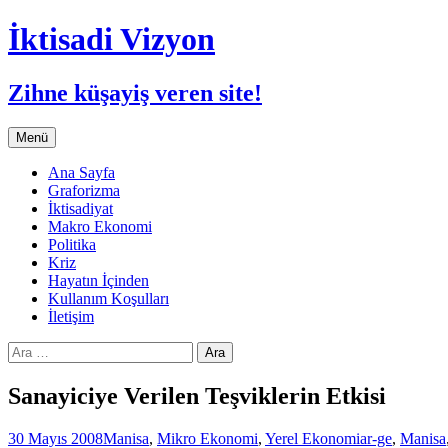
İktisadi Vizyon
Zihne küşayiş veren site!
İçeriğe
Menü
atla
Ana Sayfa
Graforizma
İktisadiyat
Makro Ekonomi
Politika
Kriz
Hayatın İçinden
Kullanım Koşulları
İletişim
Arama:
Sanayiciye Verilen Teşviklerin Etkisi
30 Mayıs 2008
Manisa
,
Mikro Ekonomi
,
Yerel Ekonomi
ar-ge
,
Manisa