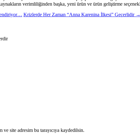
t kaynakların verimliliğinden başka, yeni ürün ve ürün geliştirme seçen
lendiriyor…
Krizlerde Her Zaman “Anna Karenina İlkesi” Geçerlidir
erdir
 ve site adresim bu tarayıcıya kaydedilsin.