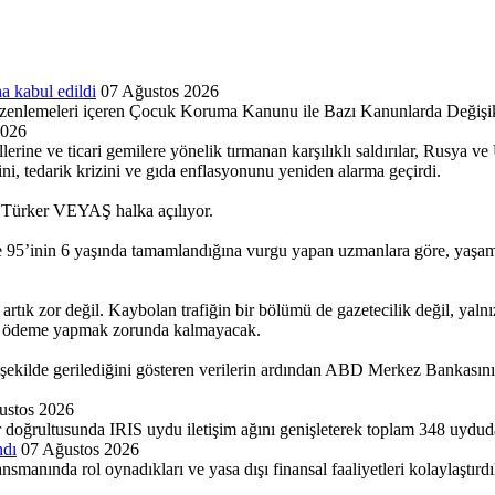
a kabul edildi
07 Ağustos 2026
enlemeleri içeren Çocuk Koruma Kanunu ile Bazı Kanunlarda Değişikli
2026
lerine ve ticari gemilere yönelik tırmanan karşılıklı saldırılar, Rusya v
kini, tedarik krizini ve gıda enflasyonunu yeniden alarma geçirdi.
ki Türker VEYAŞ halka açılıyor.
 95’inin 6 yaşında tamamlandığına vurgu yapan uzmanlara göre, yaşamın i
 artık zor değil. Kaybolan trafiğin bir bölümü de gazetecilik değil, yaln
eye ödeme yapmak zorunda kalmayacak.
lde gerilediğini gösteren verilerin ardından ABD Merkez Bankasının (Fe
ustos 2026
r doğrultusunda IRIS uydu iletişim ağını genişleterek toplam 348 uydud
ndı
07 Ağustos 2026
ında rol oynadıkları ve yasa dışı finansal faaliyetleri kolaylaştırdıkla