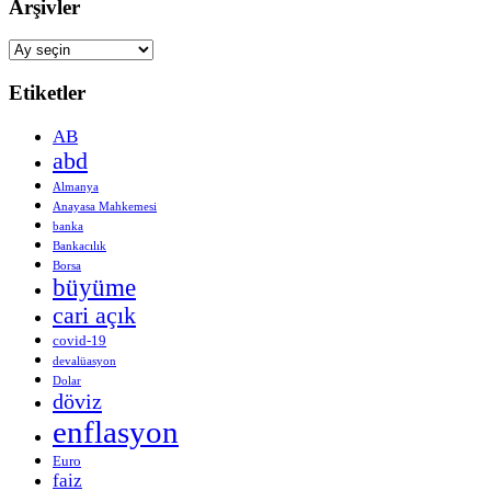
Arşivler
Arşivler
Etiketler
AB
abd
Almanya
Anayasa Mahkemesi
banka
Bankacılık
Borsa
büyüme
cari açık
covid-19
devalüasyon
Dolar
döviz
enflasyon
Euro
faiz