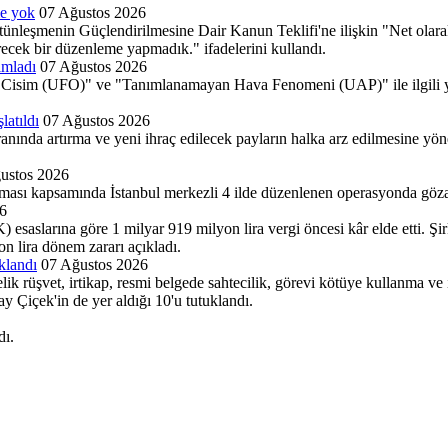
me yok
07 Ağustos 2026
eşmenin Güçlendirilmesine Dair Kanun Teklifi'ne ilişkin "Net olarak b
recek bir düzenleme yapmadık." ifadelerini kullandı.
ımladı
07 Ağustos 2026
im (UFO)" ve "Tanımlanamayan Hava Fenomeni (UAP)" ile ilgili yeni
latıldı
07 Ağustos 2026
nda artırma ve yeni ihraç edilecek payların halka arz edilmesine yönel
ustos 2026
rması kapsamında İstanbul merkezli 4 ilde düzenlenen operasyonda gözal
6
esaslarına göre 1 milyar 919 milyon lira vergi öncesi kâr elde etti. Ş
n lira dönem zararı açıkladı.
klandı
07 Ağustos 2026
k rüşvet, irtikap, resmi belgede sahtecilik, görevi kötüye kullanma ve 
 Çiçek'in de yer aldığı 10'u tutuklandı.
dı.