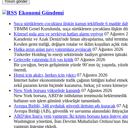
Ekonomi Gündemi
Suça sürüklenen çocuklara ilişkin kanun teklifinde 6 madde dah
TBMM Genel Kurulunda, suça sürüklenen çocuklara ilişkin düz
Küresel gıda arzı ve sevkiyat hatları alarm veriyor
07 Ağustos 
Karadeniz ve Azak Denizi'nde liman altyapılarına, tahıl terminal
Kesilen gemi trafiği, değişen rotalar ve iklim koşulları açlık ris
Halka arzın aslan payı yatırımlara ayrılacak
07 Ağustos 2026
Türkerler Holding’in enerji sektöründe faaliyet göste­ren iştira
Geleceğe yatırımda 0-6 yaş kritik
07 Ağustos 2026
Bir çocuğun, beyin gelişiminin yüzde 90’ının üç yaşında, yüzde
önemli.
Hepsi için akılcı, herkes için yıkıcı
07 Ağustos 2026
İnternet haber ekonomisinde trafik çağının bittiğini kabul etmek
zekâ pazarını kesin biçimde kazanırsa, birkaç yıl sonra kims
New York borsası yükselişle kapandı
07 Ağustos 2026
New York borsası, ABD'de istihdamın temmuzda beklenmedik şeki
haftanın son işlem gününü yükselişle tamamladı.
Avrupa Birliği, 348 uyduluk güvenli iletişim ağı kuracak
07 Ağ
Avrupa Birliği (AB), güvenlik ve savunma alanındaki ihtiyaçla
ABD'den İran'a yeni yaptırım: İki kripto borsası kara listeye alı
Washington yönetimi, İran Devrim Muhafızları Ordusu'nun finansman
yaptırım listesine ekledi.