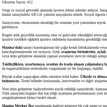
Okunma Sayısı:
412
Vergi ve sosyal güvenlik alanında işveren lehine adımlar atılıyor. San
imalat sanayindeki AR-GE yatırımı arayışlarını artırdı. Sosyal sigort
Sanayicinin, ekonominin daraldığı bir ortamda yeni yatırımlara teşvik e
görünüyor.
Bugün artık geçerlilik kazanmış olan ve gelecekte etkinliğini artıraca
işsizleri özellikle eğitimli işsizleri istihdama kazandırma gerekliliği öne
Manisa’daki
sanayi kuruluşlarının bir çoğu kendi fabrikalarında veya
kalıcılaştırmalarında rol oynuyor. Artık a
raştırma birimlerine, aylak
veya ürün geliştirme alanında yapısal sorunların mevcut olduğu anlaşıl
Taklitçilikten, uyarlamaya, oradan da icada ulaşan çalışmalara
da başarısızlıkların nedenlerini vurgulamak iyi bir başlangıç olabilir.
Büyük icatlar yapacağını iddia edenlere kötü haber:
Ülkede ve dünya ç
bulunuyor.
Temel bilimler konusunda, üniversiteler ve diğer araştırma
Yeni ürün geliştirme faaliyetlerinin teşvik edildiği sanayilerde, kamus
Türk sanayinin bugüne dek kat ettiği uyarlama performansının yeni ürün
zenginleştirmesi birinci hedef olmalı.
Manisa Merkez İlçe
sınırlarında faaliyet gösteren bir çok tarım ve sa