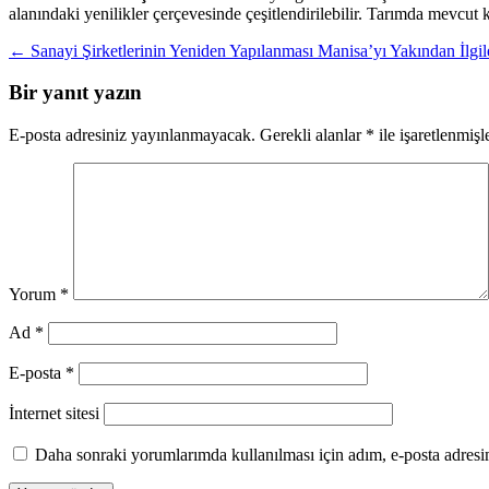
alanındaki yenilikler çerçevesinde çeşitlendirilebilir. Tarımda mevcu
Yazı
←
Sanayi Şirketlerinin Yeniden Yapılanması Manisa’yı Yakından İlgi
dolaşımı
Bir yanıt yazın
E-posta adresiniz yayınlanmayacak.
Gerekli alanlar
*
ile işaretlenmişl
Yorum
*
Ad
*
E-posta
*
İnternet sitesi
Daha sonraki yorumlarımda kullanılması için adım, e-posta adresim