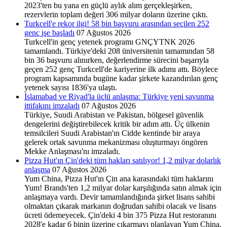
2023'ten bu yana en güçlü aylık alım gerçekleşirken,
rezervlerin toplam değeri 306 milyar doların üzerine çıktı.
Turkcell'e rekor ilgi! 58 bin başvuru arasından seçilen 252
genç işe başladı
07 Ağustos 2026
Turkcell'in genç yetenek programı GNÇYTNK 2026
tamamlandı. Türkiye'deki 208 üniversitenin tamamından 58
bin 36 başvuru alınırken, değerlendirme sürecini başarıyla
geçen 252 genç Turkcell'de kariyerine ilk adımı attı. Böylece
program kapsamında bugüne kadar şirkete kazandırılan genç
yetenek sayısı 1836'ya ulaştı.
İslamabad ve Riyad'la üçlü anlaşma: Türkiye yeni savunma
ittifakını imzaladı
07 Ağustos 2026
Türkiye, Suudi Arabistan ve Pakistan, bölgesel güvenlik
dengelerini değiştirebilecek kritik bir adım attı. Üç ülkenin
temsilcileri Suudi Arabistan'ın Cidde kentinde bir araya
gelerek ortak savunma mekanizması oluşturmayı öngören
Mekke Anlaşması'nı imzaladı.
Pizza Hut'ın Çin'deki tüm hakları satılıyor! 1,2 milyar dolarlık
anlaşma
07 Ağustos 2026
Yum China, Pizza Hut'ın Çin ana karasındaki tüm haklarını
Yum! Brands'ten 1,2 milyar dolar karşılığında satın almak için
anlaşmaya vardı. Devir tamamlandığında şirket lisans sahibi
olmaktan çıkarak markanın doğrudan sahibi olacak ve lisans
ücreti ödemeyecek. Çin'deki 4 bin 375 Pizza Hut restoranını
2028'e kadar 6 binin üzerine çıkarmayı planlayan Yum China,