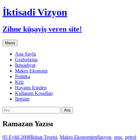
İktisadi Vizyon
Zihne küşayiş veren site!
İçeriğe
Menü
atla
Ana Sayfa
Graforizma
İktisadiyat
Makro Ekonomi
Politika
Kriz
Hayatın İçinden
Kullanım Koşulları
İletişim
Arama:
Ramazan Yazısı
05 Eylül 2008
İktisat Teorisi
,
Makro Ekonomi
enflasyon
,
oruç
,
petrol