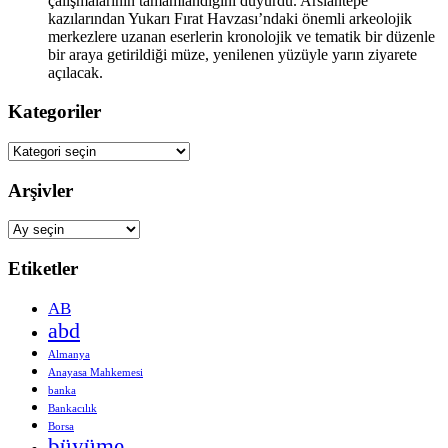
çalışmalarının tamamlandığını duyurdu. Arslantepe
kazılarından Yukarı Fırat Havzası’ndaki önemli arkeolojik
merkezlere uzanan eserlerin kronolojik ve tematik bir düzenle
bir araya getirildiği müze, yenilenen yüzüyle yarın ziyarete
açılacak.
Kategoriler
Kategoriler
Arşivler
Arşivler
Etiketler
AB
abd
Almanya
Anayasa Mahkemesi
banka
Bankacılık
Borsa
büyüme