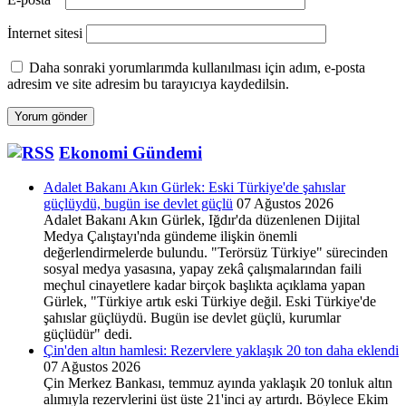
İnternet sitesi
Daha sonraki yorumlarımda kullanılması için adım, e-posta
adresim ve site adresim bu tarayıcıya kaydedilsin.
Ekonomi Gündemi
Adalet Bakanı Akın Gürlek: Eski Türkiye'de şahıslar
güçlüydü, bugün ise devlet güçlü
07 Ağustos 2026
Adalet Bakanı Akın Gürlek, Iğdır'da düzenlenen Dijital
Medya Çalıştayı'nda gündeme ilişkin önemli
değerlendirmelerde bulundu. "Terörsüz Türkiye" sürecinden
sosyal medya yasasına, yapay zekâ çalışmalarından faili
meçhul cinayetlere kadar birçok başlıkta açıklama yapan
Gürlek, "Türkiye artık eski Türkiye değil. Eski Türkiye'de
şahıslar güçlüydü. Bugün ise devlet güçlü, kurumlar
güçlüdür" dedi.
Çin'den altın hamlesi: Rezervlere yaklaşık 20 ton daha eklendi
07 Ağustos 2026
Çin Merkez Bankası, temmuz ayında yaklaşık 20 tonluk altın
alımıyla rezervlerini üst üste 21'inci ay artırdı. Böylece Ekim