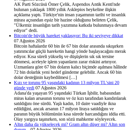
AK Parti Sözcüsü Ömer Çelik, Aspendos Antik Kenti'nde
bulunan yaklaşık 1800 yıllık Asklepios heykeline ilişkin
açıklama yaptı. Türkiye'nin insan yaşamının tarihi ve insanlık
mirası açısından eşsiz bir hazine olduğunu belirten Çelik,
"Ülkemiz insanlığın tarih yazımına katkıda bulunmaya devam
ediyor" dedi.
Bitcoin'de büyük hareket yaklaşıyor: Bu iki seviyeye dikkat
07 Ağustos 2026
Bitcoin haftalardır 60 bin ile 67 bin dolar arasında sıkışırken
yatırımcılar güçlü hareketin hangi yönde başlayacağını merak
ediyor. Kısa süreli yükseliş ve düşüşlerin sık sık tersine
dönmesi, aceleyle işlem yapanların zarar riskini artırıyor.
Uzmanlara göre 67 bin doların kalıcı biçimde aşılması hâlinde
72 bin dolarlık yeni hedef gündeme gelebilir. Ancak 60 bin
dolar desteğinin kaybedilmesi […]
Kızı ve torunu 95 yaşındaki kadının 13 milyon TL'sini 20
günde yedi
07 Ağustos 2026
Adana'da yaşayan 95 yaşındaki Türkan İşbilir, babasından
miras kalan arsasının torunu ve öz kızı tarafından kandırılarak
satıldığını öne sürdü. Yaşlı kadın, 10 daire vaadiyle ikna
edildiğini, ancak arsanın 17 milyon liraya satıldığını ve
paranın büyük bölümünün kısa sürede harcandığını iddia etti.
Olay yargıya taşınırken, son sözü mahkeme söyleyecek.
Altın daha da yükselecek mi? Gram altın düşer mi? Altın son
durum...
07 Ağustos 2026