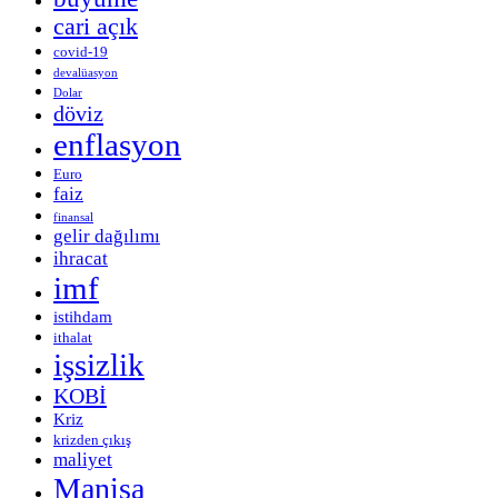
cari açık
covid-19
devalüasyon
Dolar
döviz
enflasyon
Euro
faiz
finansal
gelir dağılımı
ihracat
imf
istihdam
ithalat
işsizlik
KOBİ
Kriz
krizden çıkış
maliyet
Manisa