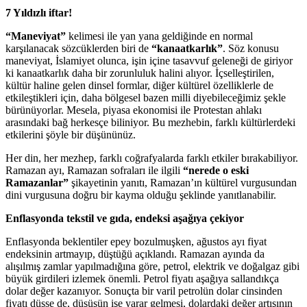
7 Yıldızlı iftar!
“Maneviyat”
kelimesi ile yan yana geldiğinde en normal
karşılanacak sözcüklerden biri de
“kanaatkarlık”
. Söz konusu
maneviyat, İslamiyet olunca, işin içine tasavvuf geleneği de giriyor
ki kanaatkarlık daha bir zorunluluk halini alıyor. İçselleştirilen,
kültür haline gelen dinsel formlar, diğer kültürel özelliklerle de
etkileştikleri için, daha bölgesel bazen milli diyebileceğimiz şekle
bürünüyorlar. Mesela, piyasa ekonomisi ile Protestan ahlakı
arasındaki bağ herkesçe biliniyor. Bu mezhebin, farklı kültürlerdeki
etkilerini şöyle bir düşününüz.
Her din, her mezhep, farklı coğrafyalarda farklı etkiler bırakabiliyor.
Ramazan ayı, Ramazan sofraları ile ilgili
“nerede o eski
Ramazanlar”
şikayetinin yanıtı, Ramazan’ın kültürel vurgusundan
dini vurgusuna doğru bir kayma olduğu şeklinde yanıtlanabilir.
Enflasyonda tekstil ve gıda, endeksi aşağıya çekiyor
Enflasyonda beklentiler epey bozulmuşken, ağustos ayı fiyat
endeksinin artmayıp, düştüğü açıklandı. Ramazan ayında da
alışılmış zamlar yapılmadığına göre, petrol, elektrik ve doğalgaz gibi
büyük girdileri izlemek önemli. Petrol fiyatı aşağıya sallandıkça
dolar değer kazanıyor. Sonuçta bir varil petrolün dolar cinsinden
fiyatı düşse de, düşüşün işe yarar gelmesi, dolardaki değer artışının