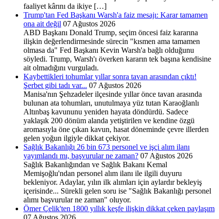
faaliyet kârını da ikiye […]
Trump'tan Fed Başkanı Warsh'a faiz mesajı: Karar tamamen
ona ait değil
07 Ağustos 2026
ABD Başkanı Donald Trump, seçim öncesi faiz kararına
ilişkin değerlendirmesinde sürecin "kısmen ama tamamen
olmasa da" Fed Başkanı Kevin Warsh'a bağlı olduğunu
söyledi. Trump, Warsh'ı överken kararın tek başına kendisine
ait olmadığını vurguladı.
Kaybettikleri tohumlar yıllar sonra tavan arasından çıktı!
Şerbet gibi tadı var...
07 Ağustos 2026
Manisa'nın Şehzadeler ilçesinde yıllar önce tavan arasında
bulunan ata tohumları, unutulmaya yüz tutan Karaoğlanlı
Altınbaş kavununu yeniden hayata döndürdü. Sadece
yaklaşık 200 dönüm alanda yetiştirilen ve kendine özgü
aromasıyla öne çıkan kavun, hasat döneminde çevre illerden
gelen yoğun ilgiyle dikkat çekiyor.
Sağlık Bakanlığı 26 bin 673 personel ve işçi alım ilanı
yayımlandı mı, başvurular ne zaman?
07 Ağustos 2026
Sağlık Bakanlığından ve Sağlık Bakanı Kemal
Memişoğlu'ndan personel alım ilanı ile ilgili duyuru
bekleniyor. Adaylar, yılın ilk alımları için aylardır bekleyiş
içerisinde... Sürekli gelen soru ise "Sağlık Bakanlığı personel
alımı başvurular ne zaman" oluyor.
Ömer Çelik'ten 1800 yıllık keşfe ilişkin dikkat çeken paylaşım
07 Ağustos 2026