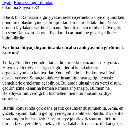
fiyatı
,
Ramazan
ugur dundar
Okunma Sayısı:
633
Klasik bir Ramazan’a giriş yazısı neleri içermelidir diye düşünürken,
döndüm dolaştım yine çadır tipi iftar sofralarında takıldım. Yoksa
orucun faydaları, yardımlaşmanın önemi, nefsin terbiyesi diye girip
bu sene Ramazan’da gıda fiyatları da artmadı ne güzel şeklinde
bitirebilirdim.
Yardıma ihtiyaç duyan insanlar acaba canlı yayında görünmek
ister mi?
Türkiye’nin her yerinde iftar çadırlarındaki manzaraları izliyoruz.
Hayırseverler yiyecek-içecek giderlerini karşıladıkları
organizasyonlara katılıyorlar. Yerel yönetimler bu konuya büyük
destek veriyor. Sonuçta binlerce insan bir araya gelip, ücretsiz
yemeklerle oruçlarını açabiliyor. Bu arada ulusal veya yerel olsun,
çadırın içine kenarına hemen kameralar yanaşıp, Bilmem ne
Belediyesi’nin verdiği bu hizmetten memnun musunuz? diye
soruyor.
İftarlık konusunda çok daha pratik çözümler düşünülebilir. Ama, en
güzeli, kişinin, kabını getirip yemeğini alabilmesi olurdu. Bir de iftar
ikramını, bu kadar merkezileştirmeye gerek yok sanırım. Şehrin
birden fazla yerinde yemek verilirse kalabalık daha az dikkat çeker.