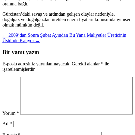
oranına bağlı.
Gürcistan’daki savaş ve ardından gelişen olaylar nedeniyle,
doğalgaz ve doğalgazdan üretilen enerji fiyatları konusunda iyimser
olmak mümkün değil.
Yazı
←
2009’dan Sonra
Şubat Ayından Bu Yana Maliyetler Üreticinin
Üstünde Kalıyor
→
dolaşımı
Bir yanıt yazın
E-posta adresiniz yayınlanmayacak.
Gerekli alanlar
*
ile
işaretlenmişlerdir
Yorum
*
Ad
*
E-posta
*