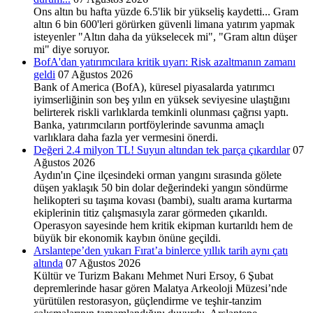
Ons altın bu hafta yüzde 6.5'lik bir yükseliş kaydetti... Gram
altın 6 bin 600'leri görürken güvenli limana yatırım yapmak
isteyenler "Altın daha da yükselecek mi", "Gram altın düşer
mi" diye soruyor.
BofA'dan yatırımcılara kritik uyarı: Risk azaltmanın zamanı
geldi
07 Ağustos 2026
Bank of America (BofA), küresel piyasalarda yatırımcı
iyimserliğinin son beş yılın en yüksek seviyesine ulaştığını
belirterek riskli varlıklarda temkinli olunması çağrısı yaptı.
Banka, yatırımcıların portföylerinde savunma amaçlı
varlıklara daha fazla yer vermesini önerdi.
Değeri 2.4 milyon TL! Suyun altından tek parça çıkardılar
07
Ağustos 2026
Aydın'ın Çine ilçesindeki orman yangını sırasında gölete
düşen yaklaşık 50 bin dolar değerindeki yangın söndürme
helikopteri su taşıma kovası (bambi), sualtı arama kurtarma
ekiplerinin titiz çalışmasıyla zarar görmeden çıkarıldı.
Operasyon sayesinde hem kritik ekipman kurtarıldı hem de
büyük bir ekonomik kaybın önüne geçildi.
Arslantepe’den yukarı Fırat’a binlerce yıllık tarih aynı çatı
altında
07 Ağustos 2026
Kültür ve Turizm Bakanı Mehmet Nuri Ersoy, 6 Şubat
depremlerinde hasar gören Malatya Arkeoloji Müzesi’nde
yürütülen restorasyon, güçlendirme ve teşhir-tanzim