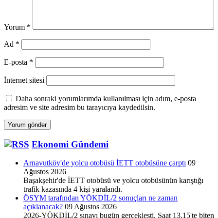
Yorum
*
Ad
*
E-posta
*
İnternet sitesi
Daha sonraki yorumlarımda kullanılması için adım, e-posta
adresim ve site adresim bu tarayıcıya kaydedilsin.
Ekonomi Gündemi
Arnavutköy'de yolcu otobüsü İETT otobüsüne çarptı
09
Ağustos 2026
Başakşehir'de İETT otobüsü ve yolcu otobüsünün karıştığı
trafik kazasında 4 kişi yaralandı.
ÖSYM tarafından YÖKDİL/2 sonuçları ne zaman
açıklanacak?
09 Ağustos 2026
2026-YÖKDİL/2 sınavı bugün gerçekleşti. Saat 13.15'te biten