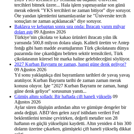
tercihleri bitmek üzere... Hala işlem yapmayanlar son günü
merak ederek "YKS tercihleri ne zaman bitiyor" diye soruyor.
Öte yandan işlemlerini tamamlayanlar ise "Üniversite tercih
sonuçları ne zaman açıklanacak" diye soruyor.
Baklava ve kebaptan sonra sıra onda: İhracatı yarım milyar
doları aştı
09 Ağustos 2026
Türkiye’nin çikolata ve kakao ürünleri ihracatı yılın ilk
yarısında 500,8 milyon dolara ulaştı. Kaliteli üretim ve Antep
fıstığı gibi ham madde avantajlarının Türk çikolatasını dünya
pazarında öne çıkardığını belirten sektör temsilcileri, Türk
çikolatasının küresel bir marka haline gelebileceğini söylüyor.
2027 Kurban Bayramı ne zaman, hangi güne denk geliyor?
09 Ağustos 2026
Yıl sonu yaklaştıkça dini bayramların tarihleri de yavaş yavaş
aratılıyor. Kurban Bayramı tarihi de zaman zaman merak
konusu oluyor. İşte "2027 Kurban Bayramı ne zaman, hangi
güne denk geliyor" sorusunun yanıtı...
Gümüş altını solladı: Bir haftada çift haneli yükseliş
09
Ağustos 2026
Aylar süren düşüşün ardından altın ve gümüşte dengeler bir
anda değişti. ABD’den gelen zayıf istihdam verileri Fed
beklentilerini tersine çevirirken, değerli metaller son 28
haftanın en güçlü yükselişini kaydetti. Altın yeniden 4 bin 300
doların üzerine çıkarken, gümüşteki çift haneli yükseliş dikkat