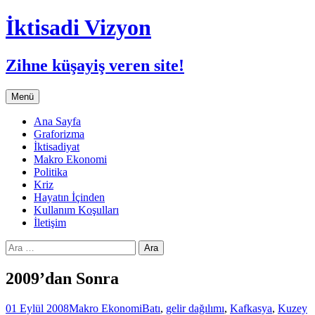
İktisadi Vizyon
Zihne küşayiş veren site!
İçeriğe
Menü
atla
Ana Sayfa
Graforizma
İktisadiyat
Makro Ekonomi
Politika
Kriz
Hayatın İçinden
Kullanım Koşulları
İletişim
Arama:
2009’dan Sonra
01 Eylül 2008
Makro Ekonomi
Batı
,
gelir dağılımı
,
Kafkasya
,
Kuzey