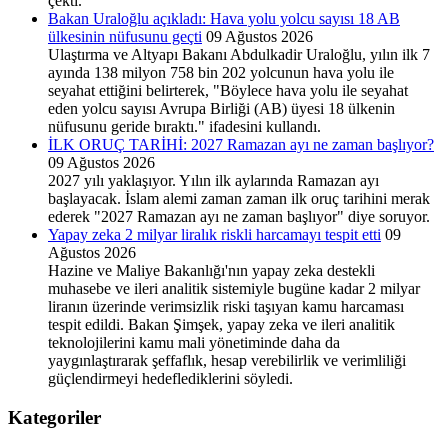
çekti.
Bakan Uraloğlu açıkladı: Hava yolu yolcu sayısı 18 AB
ülkesinin nüfusunu geçti
09 Ağustos 2026
Ulaştırma ve Altyapı Bakanı Abdulkadir Uraloğlu, yılın ilk 7
ayında 138 milyon 758 bin 202 yolcunun hava yolu ile
seyahat ettiğini belirterek, "Böylece hava yolu ile seyahat
eden yolcu sayısı Avrupa Birliği (AB) üyesi 18 ülkenin
nüfusunu geride bıraktı." ifadesini kullandı.
İLK ORUÇ TARİHİ: 2027 Ramazan ayı ne zaman başlıyor?
09 Ağustos 2026
2027 yılı yaklaşıyor. Yılın ilk aylarında Ramazan ayı
başlayacak. İslam alemi zaman zaman ilk oruç tarihini merak
ederek "2027 Ramazan ayı ne zaman başlıyor" diye soruyor.
Yapay zeka 2 milyar liralık riskli harcamayı tespit etti
09
Ağustos 2026
Hazine ve Maliye Bakanlığı'nın yapay zeka destekli
muhasebe ve ileri analitik sistemiyle bugüne kadar 2 milyar
liranın üzerinde verimsizlik riski taşıyan kamu harcaması
tespit edildi. Bakan Şimşek, yapay zeka ve ileri analitik
teknolojilerini kamu mali yönetiminde daha da
yaygınlaştırarak şeffaflık, hesap verebilirlik ve verimliliği
güçlendirmeyi hedeflediklerini söyledi.
Kategoriler