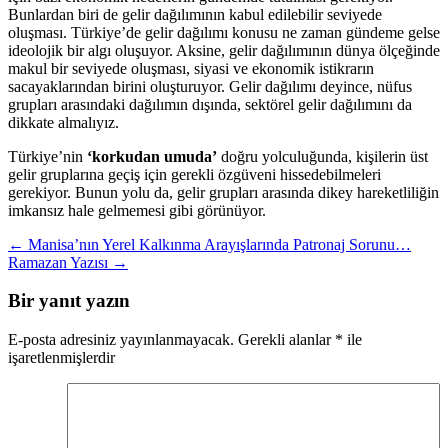
Bunlardan biri de gelir dağılımının kabul edilebilir seviyede
oluşması. Türkiye’de gelir dağılımı konusu ne zaman gündeme gelse
ideolojik bir algı oluşuyor. Aksine, gelir dağılımının dünya ölçeğinde
makul bir seviyede oluşması, siyasi ve ekonomik istikrarın
sacayaklarından birini oluşturuyor. Gelir dağılımı deyince, nüfus
grupları arasındaki dağılımın dışında, sektörel gelir dağılımını da
dikkate almalıyız.
Türkiye’nin
‘korkudan umuda’
doğru yolculuğunda, kişilerin üst
gelir gruplarına geçiş için gerekli özgüveni hissedebilmeleri
gerekiyor. Bunun yolu da, gelir grupları arasında dikey hareketliliğin
imkansız hale gelmemesi gibi görünüyor.
Yazı
←
Manisa’nın Yerel Kalkınma Arayışlarında Patronaj Sorunu…
Ramazan Yazısı
→
dolaşımı
Bir yanıt yazın
E-posta adresiniz yayınlanmayacak.
Gerekli alanlar
*
ile
işaretlenmişlerdir