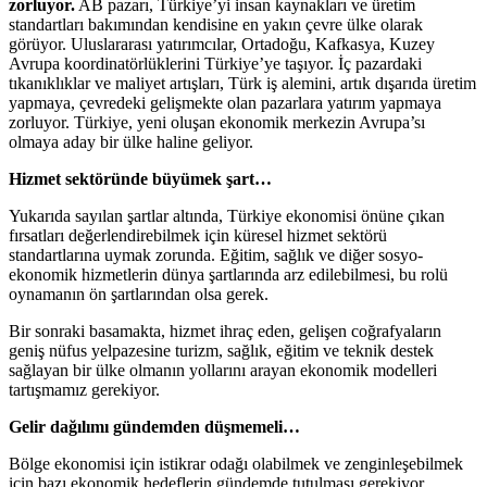
zorluyor.
AB pazarı, Türkiye’yi insan kaynakları ve üretim
standartları bakımından kendisine en yakın çevre ülke olarak
görüyor. Uluslararası yatırımcılar, Ortadoğu, Kafkasya, Kuzey
Avrupa koordinatörlüklerini Türkiye’ye taşıyor. İç pazardaki
tıkanıklıklar ve maliyet artışları, Türk iş alemini, artık dışarıda üretim
yapmaya, çevredeki gelişmekte olan pazarlara yatırım yapmaya
zorluyor. Türkiye, yeni oluşan ekonomik merkezin Avrupa’sı
olmaya aday bir ülke haline geliyor.
Hizmet sektöründe büyümek şart…
Yukarıda sayılan şartlar altında, Türkiye ekonomisi önüne çıkan
fırsatları değerlendirebilmek için küresel hizmet sektörü
standartlarına uymak zorunda. Eğitim, sağlık ve diğer sosyo-
ekonomik hizmetlerin dünya şartlarında arz edilebilmesi, bu rolü
oynamanın ön şartlarından olsa gerek.
Bir sonraki basamakta, hizmet ihraç eden, gelişen coğrafyaların
geniş nüfus yelpazesine turizm, sağlık, eğitim ve teknik destek
sağlayan bir ülke olmanın yollarını arayan ekonomik modelleri
tartışmamız gerekiyor.
Gelir dağılımı gündemden düşmemeli…
Bölge ekonomisi için istikrar odağı olabilmek ve zenginleşebilmek
için bazı ekonomik hedeflerin gündemde tutulması gerekiyor.