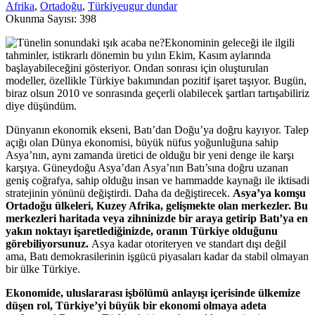
Afrika
,
Ortadoğu
,
Türkiye
ugur dundar
Okunma Sayısı:
398
Ekonominin geleceği ile ilgili
tahminler, istikrarlı dönemin bu yılın Ekim, Kasım aylarında
başlayabileceğini gösteriyor. Ondan sonrası için oluşturulan
modeller, özellikle Türkiye bakımından pozitif işaret taşıyor. Bugün,
biraz olsun 2010 ve sonrasında geçerli olabilecek şartları tartışabiliriz
diye düşündüm.
Dünyanın ekonomik ekseni, Batı’dan Doğu’ya doğru kayıyor. Talep
açığı olan Dünya ekonomisi, büyük nüfus yoğunluğuna sahip
Asya’nın, aynı zamanda üretici de olduğu bir yeni denge ile karşı
karşıya. Güneydoğu Asya’dan Asya’nın Batı’sına doğru uzanan
geniş coğrafya, sahip olduğu insan ve hammadde kaynağı ile iktisadi
stratejinin yönünü değiştirdi. Daha da değiştirecek.
Asya’ya komşu
Ortadoğu ülkeleri, Kuzey Afrika, gelişmekte olan merkezler. Bu
merkezleri haritada veya zihninizde bir araya getirip Batı’ya en
yakın noktayı işaretlediğinizde, oranın Türkiye olduğunu
görebiliyorsunuz.
Asya kadar otoriteryen ve standart dışı değil
ama, Batı demokrasilerinin işgücü piyasaları kadar da stabil olmayan
bir ülke Türkiye.
Ekonomide, uluslararası işbölümü anlayışı içerisinde ülkemize
düşen rol, Türkiye’yi büyük bir ekonomi olmaya adeta