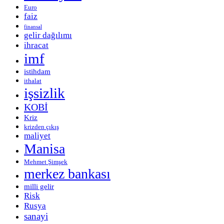
Euro
faiz
finansal
gelir dağılımı
ihracat
imf
istihdam
ithalat
işsizlik
KOBİ
Kriz
krizden çıkış
maliyet
Manisa
Mehmet Şimşek
merkez bankası
milli gelir
Risk
Rusya
sanayi