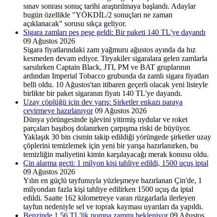
sınav sonrası sonuç tarihi araştırılmaya başlandı. Adaylar
bugün özellikle "YÖKDİL/2 sonuçları ne zaman
açıklanacak" sorusu sıkça geliyor.
Sigara zamları peş peşe geldi: Bir paketi 140 TL'ye dayandı
09 Ağustos 2026
Sigara fiyatlarındaki zam yağmuru ağustos ayında da hız
kesmeden devam ediyor. Tiryakiler sigaralara gelen zamlarla
sarsılırken Captain Black, JTI, PM ve BAT gruplarının
ardından Imperial Tobacco grubunda da zamlı sigara fiyatları
belli oldu. 10 Ağustos'tan itibaren geçerli olacak yeni listeyle
birlikte bir paket sigaranın fiyatı 140 TL'ye dayandı.
Uzay çöplüğü için dev yarış: Şirketler enkazı paraya
çevirmeye hazırlanıyor
09 Ağustos 2026
Dünya yörüngesinde işlevini yitirmiş uydular ve roket
parçaları başıboş dolanırken çarpışma riski de büyüyor.
Yaklaşık 30 bin cismin takip edildiği yörüngede şirketler uzay
çöplerini temizlemek için yeni bir yarışa hazırlanırken, bu
temizliğin maliyetini kimin karşılayacağı merak konusu oldu.
Çin alarma geçti: 1 milyon kişi tahliye edildi, 1500 uçuş iptal
09 Ağustos 2026
Yılın en güçlü tayfunuyla yüzleşmeye hazırlanan Çin'de, 1
milyondan fazla kişi tahliye edilirken 1500 uçuş da iptal
edildi. Saatte 162 kilometreye varan rüzgarlarla ilerleyen
tayfun nedeniyle sel ve toprak kayması uyarıları da yapıldı.
Benzinde 1,56 TL'lik pompa zammı bekleniyor
09 Ağustos