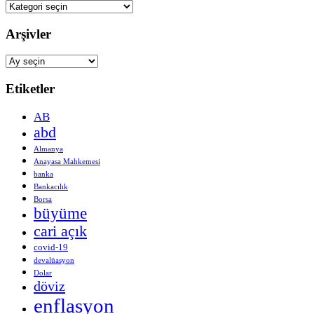
Kategoriler
Arşivler
Arşivler
Etiketler
AB
abd
Almanya
Anayasa Mahkemesi
banka
Bankacılık
Borsa
büyüme
cari açık
covid-19
devalüasyon
Dolar
döviz
enflasyon