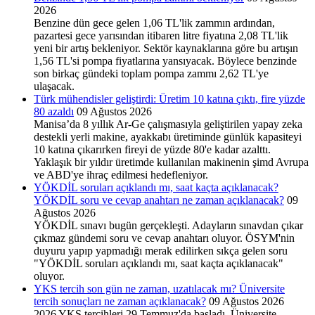
2026
Benzine dün gece gelen 1,06 TL'lik zammın ardından,
pazartesi gece yarısından itibaren litre fiyatına 2,08 TL'lik
yeni bir artış bekleniyor. Sektör kaynaklarına göre bu artışın
1,56 TL'si pompa fiyatlarına yansıyacak. Böylece benzinde
son birkaç gündeki toplam pompa zammı 2,62 TL'ye
ulaşacak.
Türk mühendisler geliştirdi: Üretim 10 katına çıktı, fire yüzde
80 azaldı
09 Ağustos 2026
Manisa’da 8 yıllık Ar-Ge çalışmasıyla geliştirilen yapay zeka
destekli yerli makine, ayakkabı üretiminde günlük kapasiteyi
10 katına çıkarırken fireyi de yüzde 80'e kadar azalttı.
Yaklaşık bir yıldır üretimde kullanılan makinenin şimd Avrupa
ve ABD'ye ihraç edilmesi hedefleniyor.
YÖKDİL soruları açıklandı mı, saat kaçta açıklanacak?
YÖKDİL soru ve cevap anahtarı ne zaman açıklanacak?
09
Ağustos 2026
YÖKDİL sınavı bugün gerçekleşti. Adayların sınavdan çıkar
çıkmaz gündemi soru ve cevap anahtarı oluyor. ÖSYM'nin
duyuru yapıp yapmadığı merak edilirken sıkça gelen soru
"YÖKDİL soruları açıklandı mı, saat kaçta açıklanacak"
oluyor.
YKS tercih son gün ne zaman, uzatılacak mı? Üniversite
tercih sonuçları ne zaman açıklanacak?
09 Ağustos 2026
2026 YKS tercihleri 29 Temmuz'da başladı. Üniversite