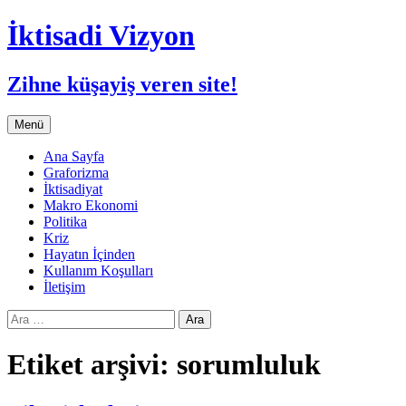
İktisadi Vizyon
Zihne küşayiş veren site!
İçeriğe
Menü
atla
Ana Sayfa
Graforizma
İktisadiyat
Makro Ekonomi
Politika
Kriz
Hayatın İçinden
Kullanım Koşulları
İletişim
Arama:
Etiket arşivi: sorumluluk