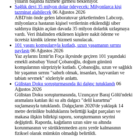
yılların başında hizmete girmesi bekleniyor.
Sağlık devi 35 milyon dolar ödeyecek: Milyonlarca kişi
tazminat alabilecek
06 Ağustos 2026
ABD'nin önde gelen laboratuvar şirketlerinden Labcorp,
milyonlarca hastanın kişisel verilerinin etkilendiği siber
saldırıya ilişkin açılan davada 35 milyon dolarlık uzlaşmaya
vardı. Veri ihlalinden etkilenen kişilere nakit ödeme ve
ücretsiz kimlik izleme hizmeti sunulacak.
101 yaşını komşularıyla kutladı, uzun yaşamanın sırrını
paylaştı
06 Ağustos 2026
Yaz aylarını İzmir'in Foça ilçesinde geçiren 101 yaşındaki
emekli astsubay Yusuf Çobanoğlu, doğum gününü
komşularının sürpriziyle kutladı. Çobanoğlu, uzun ve sağlıklı
bir yaşamın sırrını "sabırlı olmak, insanları, hayvanları ve
tabiatı sevmek" sözleriyle anlattı.
Gülistan Doku soruşturmasında iki dalgıç tutuklandı
06
Ağustos 2026
Gülistan Doku soruşturmasında, Uzunçayır Baraj Gölü'ndeki
aramalara katılan iki su altı dalgıcı "delil karartma"
suçlamasıyla tutuklandı. Dalgıçların 2020'de yaklaşık 14
metre derinlikte bulduklarını belirttiği kağıt parçaları ve
makasa ilişkin bilirkişi raporu, soruşturmanın seyrini
değiştirdi. Raporda, kağıtların uzun süre su altında
korunmasının ve sürüklenmeden aynı yerde kalmasının
fiziksel olarak mümkün olmadığı belirtildi.