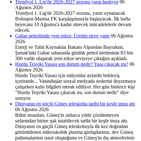
Trendyol 1. Lig'de 2026-2027 sezonu yarın başlıyor
06
Ağustos 2026
Trendyol 1. Lig'de 2026-2027 sezonu, yarın oynanacak
Boluspor-Manisa FK karşılaşmasıyla başlayacak. İlk hafta
heyecanı 10 Ağustos'a kadar sürecek mücadelelerle devam
edecek.
Gabar petrolünde yeni rekor: Üretim zirve yaptı
06 Ağustos
2026
Enerji ve Tabii Kaynaklar Bakanı Alparslan Bayraktar,
Şırnak'taki Gabar sahasında günlük petrol üretiminin 83 bin
300 varile ulaşarak yeni rekor seviyeye çıktığını açıkladı.
Hurda Teşviki Yasası son durum nedir? Yasa çıkacak mı?
06
Ağustos 2026
Hurda Teşviki Yasası için milyonlar aylardır bekleyiş
içerisinde... Vatandaşlar sosyal medyada seslerini duyurmaya
çalışırken kulis bilgileri merak ediliyor. Her gün binlerce kişi
"Hurda Teşviki Yasası çıkacak mı, son durum nedir" diye
soruyor.
Dünyanın en güçlü Güneş teleskobu tarihi bir keşfe imza attı
06 Ağustos 2026
Bilim insanları, Güneş'in onlarca yıldır çözülemeyen
sırlarından birine ışık tutabilecek tarihi bir keşfe imza attı.
Dünyanın en güçlü Güneş teleskobuyla ilk kez doğrudan
görüntülenen mikroskobik plazma girdaplarının, dev Güneş
patlamalarının nasıl oluştuğunu ve Güneş'in dış atmosferinin