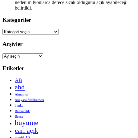
neden milyonlarca derece sıcak olduğunu açıklayabileceği
belirtildi.
Kategoriler
Kategoriler
Arşivler
Arşivler
Etiketler
AB
abd
Almanya
Anayasa Mahkemesi
banka
Bankacılık
Borsa
büyüme
cari açık
covid-19