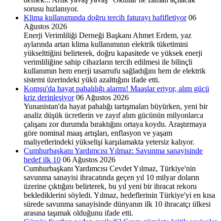
sorusu hızlanıyor.
Klima kullanımında doğru tercih faturayı hafifletiyor
06
Ağustos 2026
Enerji Verimliliği Derneği Başkanı Ahmet Erdem, yaz
aylarında artan klima kullanımının elektrik tüketimini
yükselttiğini belirterek, doğru kapasitede ve yüksek enerji
verimliliğine sahip cihazların tercih edilmesi ile bilinçli
kullanımın hem enerji tasarrufu sağladığını hem de elektrik
sistemi üzerindeki yükü azalttığını ifade etti.
Komşu'da hayat pahalılığı alarmı! Maaşlar eriyor, alım gücü
kriz derinleşiyor
06 Ağustos 2026
Yunanistan'da hayat pahalığı tartışmaları büyürken, yeni bir
analiz düşük ücretlerin ve zayıf alım gücünün milyonlarca
çalışanı zor durumda bıraktığını ortaya koydu. Araştırmaya
göre nominal maaş artışları, enflasyon ve yaşam
maliyetlerindeki yükselişi karşılamakta yetersiz kalıyor.
Cumhurbaşkanı Yardımcısı Yılmaz: Savunma sanayisinde
hedef ilk 10
06 Ağustos 2026
Cumhurbaşkanı Yardımcısı Cevdet Yılmaz, Türkiye'nin
savunma sanayisi ihracatında geçen yıl 10 milyar doların
üzerine çıktığını belirterek, bu yıl yeni bir ihracat rekoru
beklediklerini söyledi. Yılmaz, hedeflerinin Türkiye'yi en kısa
sürede savunma sanayisinde dünyanın ilk 10 ihracatçı ülkesi
arasına taşımak olduğunu ifade etti.