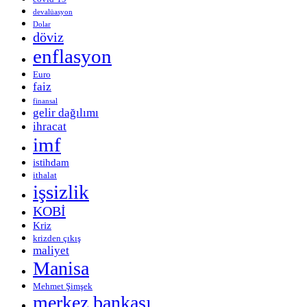
devalüasyon
Dolar
döviz
enflasyon
Euro
faiz
finansal
gelir dağılımı
ihracat
imf
istihdam
ithalat
işsizlik
KOBİ
Kriz
krizden çıkış
maliyet
Manisa
Mehmet Şimşek
merkez bankası