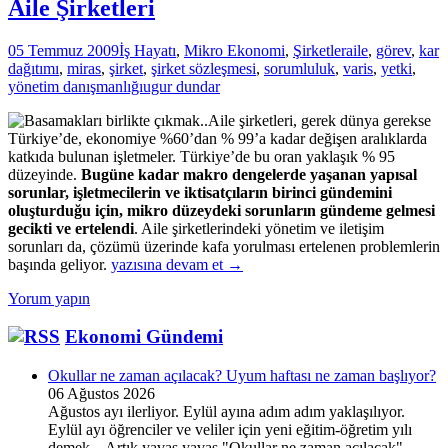
Aile Şirketleri
05 Temmuz 2009
İş Hayatı
,
Mikro Ekonomi
,
Şirketler
aile
,
görev
,
kar
dağıtımı
,
miras
,
şirket
,
şirket sözleşmesi
,
sorumluluk
,
varis
,
yetki
,
yönetim danışmanlığı
ugur dundar
Aile şirketleri, gerek dünya gerekse
Türkiye’de, ekonomiye %60’dan % 99’a kadar değişen aralıklarda
katkıda bulunan işletmeler. Türkiye’de bu oran yaklaşık % 95
düzeyinde.
Bugüne kadar makro dengelerde yaşanan yapısal
sorunlar, işletmecilerin ve iktisatçıların birinci gündemini
oluşturduğu için, mikro düzeydeki sorunların gündeme gelmesi
gecikti ve ertelendi
. Aile şirketlerindeki yönetim ve iletişim
sorunları da, çözümü üzerinde kafa yorulması ertelenen problemlerin
Aile
başında geliyor.
yazısına devam et
→
Şirketleri
Yorum yapın
Ekonomi Gündemi
Okullar ne zaman açılacak? Uyum haftası ne zaman başlıyor?
06 Ağustos 2026
Ağustos ayı ilerliyor. Eylül ayına adım adım yaklaşılıyor.
Eylül ayı öğrenciler ve veliler için yeni eğitim-öğretim yılı
demek... Artık yavaş yavaş "Okullar ne zaman açılacak"