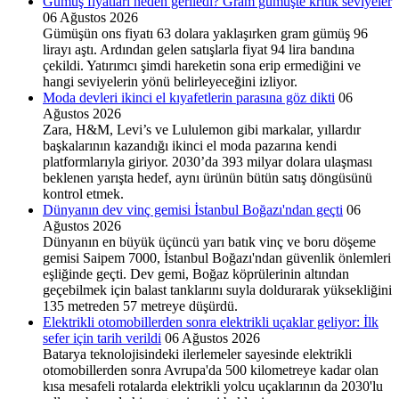
Gümüş fiyatları neden geriledi? Gram gümüşte kritik seviyeler
06 Ağustos 2026
Gümüşün ons fiyatı 63 dolara yaklaşırken gram gümüş 96
lirayı aştı. Ardından gelen satışlarla fiyat 94 lira bandına
çekildi. Yatırımcı şimdi hareketin sona erip ermediğini ve
hangi seviyelerin yönü belirleyeceğini izliyor.
Moda devleri ikinci el kıyafetlerin parasına göz dikti
06
Ağustos 2026
Zara, H&M, Levi’s ve Lululemon gibi markalar, yıllardır
başkalarının kazandığı ikinci el moda pazarına kendi
platformlarıyla giriyor. 2030’da 393 milyar dolara ulaşması
beklenen yarışta hedef, aynı ürünün bütün satış döngüsünü
kontrol etmek.
Dünyanın dev vinç gemisi İstanbul Boğazı'ndan geçti
06
Ağustos 2026
Dünyanın en büyük üçüncü yarı batık vinç ve boru döşeme
gemisi Saipem 7000, İstanbul Boğazı'ndan güvenlik önlemleri
eşliğinde geçti. Dev gemi, Boğaz köprülerinin altından
geçebilmek için balast tanklarını suyla doldurarak yüksekliğini
135 metreden 57 metreye düşürdü.
Elektrikli otomobillerden sonra elektrikli uçaklar geliyor: İlk
sefer için tarih verildi
06 Ağustos 2026
Batarya teknolojisindeki ilerlemeler sayesinde elektrikli
otomobillerden sonra Avrupa'da 500 kilometreye kadar olan
kısa mesafeli rotalarda elektrikli yolcu uçaklarının da 2030'lu