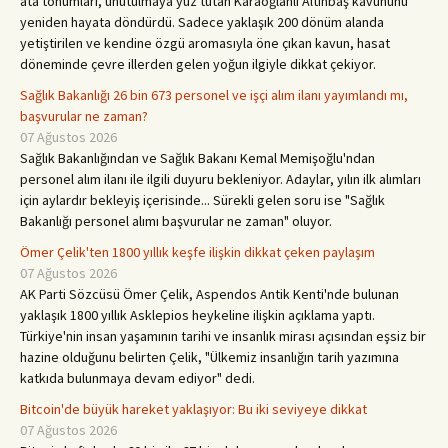
ata tohumları, unutulmaya yüz tutan Karaoğlanlı Altınbaş kavununu
yeniden hayata döndürdü. Sadece yaklaşık 200 dönüm alanda
yetiştirilen ve kendine özgü aromasıyla öne çıkan kavun, hasat
döneminde çevre illerden gelen yoğun ilgiyle dikkat çekiyor.
Sağlık Bakanlığı 26 bin 673 personel ve işçi alım ilanı yayımlandı mı,
başvurular ne zaman?
07 Ağustos 2026
Sağlık Bakanlığından ve Sağlık Bakanı Kemal Memişoğlu'ndan
personel alım ilanı ile ilgili duyuru bekleniyor. Adaylar, yılın ilk alımları
için aylardır bekleyiş içerisinde... Sürekli gelen soru ise "Sağlık
Bakanlığı personel alımı başvurular ne zaman" oluyor.
Ömer Çelik'ten 1800 yıllık keşfe ilişkin dikkat çeken paylaşım
07 Ağustos 2026
AK Parti Sözcüsü Ömer Çelik, Aspendos Antik Kenti'nde bulunan
yaklaşık 1800 yıllık Asklepios heykeline ilişkin açıklama yaptı.
Türkiye'nin insan yaşamının tarihi ve insanlık mirası açısından eşsiz bir
hazine olduğunu belirten Çelik, "Ülkemiz insanlığın tarih yazımına
katkıda bulunmaya devam ediyor" dedi.
Bitcoin'de büyük hareket yaklaşıyor: Bu iki seviyeye dikkat
07 Ağustos 2026