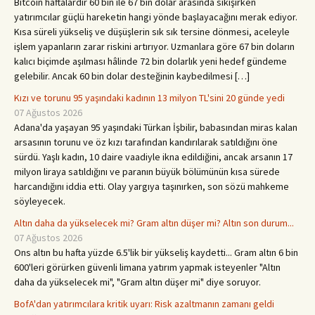
Bitcoin haftalardır 60 bin ile 67 bin dolar arasında sıkışırken
yatırımcılar güçlü hareketin hangi yönde başlayacağını merak ediyor.
Kısa süreli yükseliş ve düşüşlerin sık sık tersine dönmesi, aceleyle
işlem yapanların zarar riskini artırıyor. Uzmanlara göre 67 bin doların
kalıcı biçimde aşılması hâlinde 72 bin dolarlık yeni hedef gündeme
gelebilir. Ancak 60 bin dolar desteğinin kaybedilmesi […]
Kızı ve torunu 95 yaşındaki kadının 13 milyon TL'sini 20 günde yedi
07 Ağustos 2026
Adana'da yaşayan 95 yaşındaki Türkan İşbilir, babasından miras kalan
arsasının torunu ve öz kızı tarafından kandırılarak satıldığını öne
sürdü. Yaşlı kadın, 10 daire vaadiyle ikna edildiğini, ancak arsanın 17
milyon liraya satıldığını ve paranın büyük bölümünün kısa sürede
harcandığını iddia etti. Olay yargıya taşınırken, son sözü mahkeme
söyleyecek.
Altın daha da yükselecek mi? Gram altın düşer mi? Altın son durum...
07 Ağustos 2026
Ons altın bu hafta yüzde 6.5'lik bir yükseliş kaydetti... Gram altın 6 bin
600'leri görürken güvenli limana yatırım yapmak isteyenler "Altın
daha da yükselecek mi", "Gram altın düşer mi" diye soruyor.
BofA'dan yatırımcılara kritik uyarı: Risk azaltmanın zamanı geldi