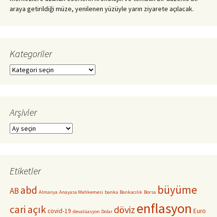
araya getirildiği müze, yenilenen yüzüyle yarın ziyarete açılacak.
Kategoriler
Kategoriler
Arşivler
Arşivler
Etiketler
büyüme
abd
AB
Almanya
Anayasa Mahkemesi
banka
Bankacılık
Borsa
enflasyon
cari açık
döviz
covid-19
Euro
devalüasyon
Dolar