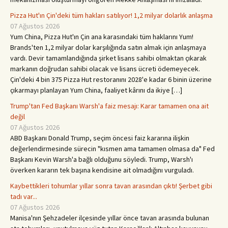
Pizza Hut'ın Çin'deki tüm hakları satılıyor! 1,2 milyar dolarlık anlaşma
07 Ağustos 2026
Yum China, Pizza Hut'ın Çin ana karasındaki tüm haklarını Yum!
Brands'ten 1,2 milyar dolar karşılığında satın almak için anlaşmaya
vardı. Devir tamamlandığında şirket lisans sahibi olmaktan çıkarak
markanın doğrudan sahibi olacak ve lisans ücreti ödemeyecek.
Çin'deki 4 bin 375 Pizza Hut restoranını 2028'e kadar 6 binin üzerine
çıkarmayı planlayan Yum China, faaliyet kârını da ikiye […]
Trump'tan Fed Başkanı Warsh'a faiz mesajı: Karar tamamen ona ait
değil
07 Ağustos 2026
ABD Başkanı Donald Trump, seçim öncesi faiz kararına ilişkin
değerlendirmesinde sürecin "kısmen ama tamamen olmasa da" Fed
Başkanı Kevin Warsh'a bağlı olduğunu söyledi. Trump, Warsh'ı
överken kararın tek başına kendisine ait olmadığını vurguladı.
Kaybettikleri tohumlar yıllar sonra tavan arasından çıktı! Şerbet gibi
tadı var...
07 Ağustos 2026
Manisa'nın Şehzadeler ilçesinde yıllar önce tavan arasında bulunan