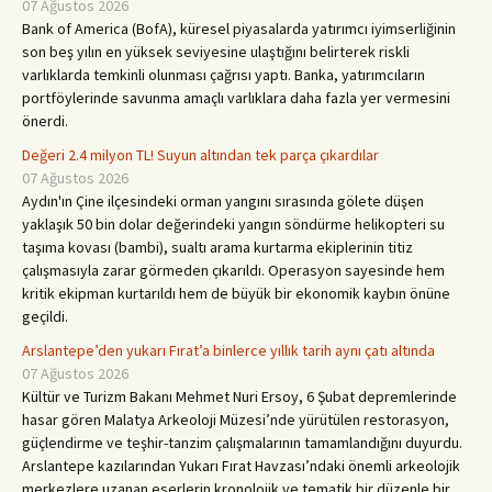
07 Ağustos 2026
Bank of America (BofA), küresel piyasalarda yatırımcı iyimserliğinin
son beş yılın en yüksek seviyesine ulaştığını belirterek riskli
varlıklarda temkinli olunması çağrısı yaptı. Banka, yatırımcıların
portföylerinde savunma amaçlı varlıklara daha fazla yer vermesini
önerdi.
Değeri 2.4 milyon TL! Suyun altından tek parça çıkardılar
07 Ağustos 2026
Aydın'ın Çine ilçesindeki orman yangını sırasında gölete düşen
yaklaşık 50 bin dolar değerindeki yangın söndürme helikopteri su
taşıma kovası (bambi), sualtı arama kurtarma ekiplerinin titiz
çalışmasıyla zarar görmeden çıkarıldı. Operasyon sayesinde hem
kritik ekipman kurtarıldı hem de büyük bir ekonomik kaybın önüne
geçildi.
Arslantepe’den yukarı Fırat’a binlerce yıllık tarih aynı çatı altında
07 Ağustos 2026
Kültür ve Turizm Bakanı Mehmet Nuri Ersoy, 6 Şubat depremlerinde
hasar gören Malatya Arkeoloji Müzesi’nde yürütülen restorasyon,
güçlendirme ve teşhir-tanzim çalışmalarının tamamlandığını duyurdu.
Arslantepe kazılarından Yukarı Fırat Havzası’ndaki önemli arkeolojik
merkezlere uzanan eserlerin kronolojik ve tematik bir düzenle bir