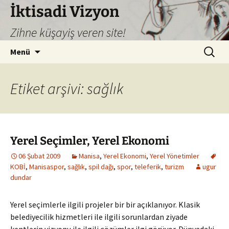
İktisadi Vizyon
Zihne küşayiş veren site!
İçeriğe
Arama:
Menü
atla
Etiket arşivi: sağlık
Yerel Seçimler, Yerel Ekonomi
06 Şubat 2009
Manisa
,
Yerel Ekonomi
,
Yerel Yönetimler
KOBİ
,
Manisaspor
,
sağlık
,
spil dağı
,
spor
,
teleferik
,
turizm
ugur
dundar
Yerel seçimlerle ilgili projeler bir bir açıklanıyor. Klasik
belediyecilik hizmetleri ile ilgili sorunlardan ziyade