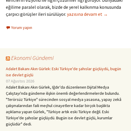
kentlerin vizyonu ile ilgili çözümler ilgi görüyor. Dünyadaki
eğilime paralel olarak, bizde de yerel kalkınma konusunda
Yerel Seçimler, Yerel Ekonomi
çarpıcı görüşler ileri sürülüyor.
yazısına devam et
→
Yorum yapın
Ekonomi Gündemi
Adalet Bakanı Akın Gürlek: Eski Türkiye'de şahıslar güçlüydü, bugün
ise devlet güçlü
07 Ağustos 2026
Adalet Bakanı Akın Gürlek, Iğdır'da düzenlenen Dijital Medya
Çalıştayı'nda gündeme ilişkin önemli değerlendirmelerde bulundu.
"Terörsüz Türkiye" sürecinden sosyal medya yasasına, yapay zekâ
çalışmalarından faili meçhul cinayetlere kadar birçok başlıkta
açıklama yapan Gürlek, "Türkiye artık eski Türkiye değil. Eski
Türkiye'de şahıslar güçlüydü. Bugün ise devlet güçlü, kurumlar
güçlüdür" dedi.