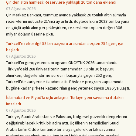
Çin'den altın hamlesi: Rezervlere yaklaşık 20 ton daha eklendi
07 Ağustos 2026
Çin Merkez Bankası, temmuz ayında yaklaşık 20 tonluk altın alımıyla
rezervlerini üst üste 21'inci ay artırdı. Böylece Ekim 2023'ten bu yana
en güçlü aylık alım gerçekleşirken, rezervlerin toplam değeri 306
milyar doların üzerine çıktı.
Turkcell'e rekor ilgi! 58 bin başvuru arasından seçilen 252 genç işe
başladı
07 Ağustos 2026
Turkcell'in genç yetenek programı GNÇYTNK 2026 tamamlandı.
Türkiye'deki 208 üniversitenin tamamından 58 bin 36 başvuru
alınırken, değerlendirme sürecini başarıyla geçen 252 genç
Turkcell'de kariyerine ilk adımı attı. Böylece program kapsamında
bugüne kadar şirkete kazandırılan genç yetenek sayısı 1836'ya ulaştı.
İslamabad ve Riyad'la üçlü anlaşma: Türkiye yeni savunma ittifakını
imzaladı
07 Ağustos 2026
Türkiye, Suudi Arabistan ve Pakistan, bölgesel güvenlik dengelerini
değiştirebilecek kritik bir adım attı. Üç ülkenin temsilcileri Suudi
Arabistan'ın Cidde kentinde bir araya gelerek ortak savunma
mekanizması oluşturmayı öngören Mekke Anlaşması'nı imzaladı.