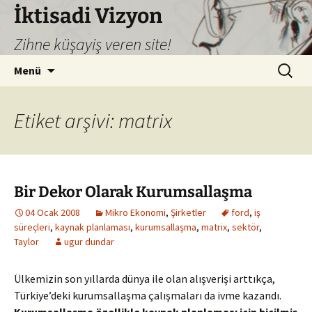
İktisadi Vizyon
Zihne küşayiş veren site!
İçeriğe
Arama:
Menü
atla
Etiket arşivi: matrix
Bir Dekor Olarak Kurumsallaşma
04 Ocak 2008
Mikro Ekonomi
,
Şirketler
ford
,
iş
süreçleri
,
kaynak planlaması
,
kurumsallaşma
,
matrix
,
sektör
,
Taylor
ugur dundar
Ülkemizin son yıllarda dünya ile olan alışverişi arttıkça,
Türkiye’deki kurumsallaşma çalışmaları da ivme kazandı.