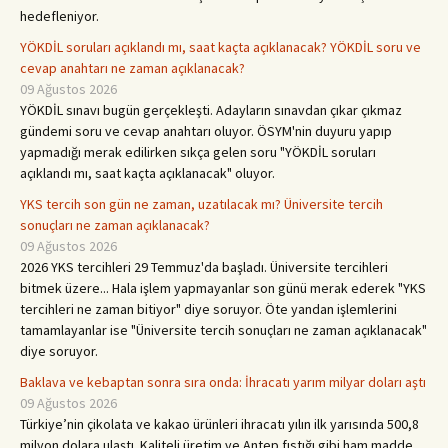
hedefleniyor.
YÖKDİL soruları açıklandı mı, saat kaçta açıklanacak? YÖKDİL soru ve
cevap anahtarı ne zaman açıklanacak?
09 Ağustos 2026
YÖKDİL sınavı bugün gerçekleşti. Adayların sınavdan çıkar çıkmaz
gündemi soru ve cevap anahtarı oluyor. ÖSYM'nin duyuru yapıp
yapmadığı merak edilirken sıkça gelen soru "YÖKDİL soruları
açıklandı mı, saat kaçta açıklanacak" oluyor.
YKS tercih son gün ne zaman, uzatılacak mı? Üniversite tercih
sonuçları ne zaman açıklanacak?
09 Ağustos 2026
2026 YKS tercihleri 29 Temmuz'da başladı. Üniversite tercihleri
bitmek üzere... Hala işlem yapmayanlar son günü merak ederek "YKS
tercihleri ne zaman bitiyor" diye soruyor. Öte yandan işlemlerini
tamamlayanlar ise "Üniversite tercih sonuçları ne zaman açıklanacak"
diye soruyor.
Baklava ve kebaptan sonra sıra onda: İhracatı yarım milyar doları aştı
09 Ağustos 2026
Türkiye’nin çikolata ve kakao ürünleri ihracatı yılın ilk yarısında 500,8
milyon dolara ulaştı. Kaliteli üretim ve Antep fıstığı gibi ham madde