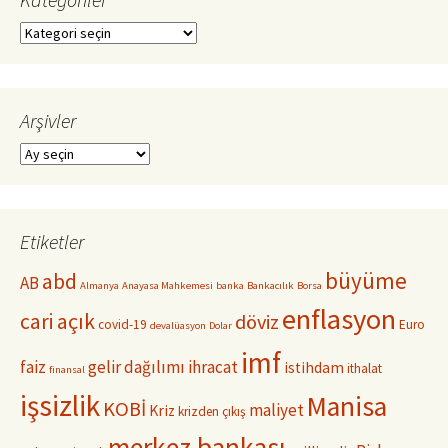
Kategoriler
Arşivler
Arşivler
Etiketler
büyüme
abd
AB
Almanya
Anayasa Mahkemesi
banka
Bankacılık
Borsa
enflasyon
cari açık
döviz
covid-19
Euro
devalüasyon
Dolar
imf
faiz
gelir dağılımı
ihracat
istihdam
ithalat
finansal
işsizlik
Manisa
KOBİ
maliyet
Kriz
krizden çıkış
merkez bankası