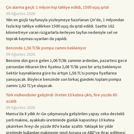
Çin alarma geçti: 1 milyon kişi tahliye edildi, 1500 uçuş iptal
09 Ağustos 2026
Yılın en güçlü tayfunuyla yüzleşmeye hazırlanan Çin'de, 1 milyondan
fazla kişi tahliye edilirken 1500 uçuş da iptal edildi. Saatte 162
kilometreye varan rüzgarlarla ilerleyen tayfun nedeniyle sel ve
toprak kayması uyarıları da yapıldı.
Benzinde 1,56 TL'lik pompa zammı bekleniyor
09 Ağustos 2026
Benzine dün gece gelen 1,06 TL'lik zammın ardından, pazartesi gece
yarısından itibaren litre fiyatına 2,08 TL'lik yeni bir artış bekleniyor.
Sektör kaynaklarına göre bu artışın 1,56 TL'si pompa fiyatlarına
yansıyacak. Böylece benzinde son birkaç gündeki toplam pompa
zammı 2,62 TL'ye ulaşacak.
Türk mühendisler geliştirdi: Üretim 10 katına çıktı, fire yüzde 80
azaldı
09 Ağustos 2026
Manisa’da 8 yıllık Ar-Ge çalışmasıyla geliştirilen yapay zeka destekli
yerli makine, ayakkabı üretiminde günlük kapasiteyi 10 katına
çıkarırken fireyi de yüzde 80'e kadar azalttı. Yaklaşık bir yıldır
üretimde kullanılan makinenin şimd Avrupa ve ABD'ye ihraç edilmesi