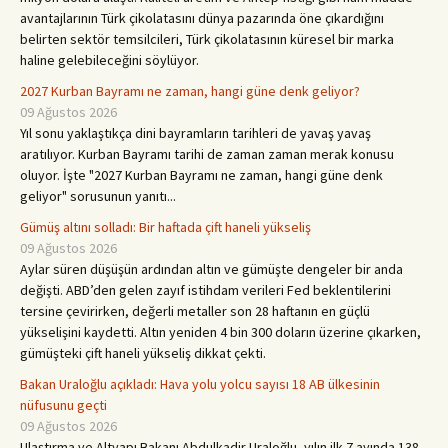
avantajlarının Türk çikolatasını dünya pazarında öne çıkardığını
belirten sektör temsilcileri, Türk çikolatasının küresel bir marka
haline gelebileceğini söylüyor.
2027 Kurban Bayramı ne zaman, hangi güne denk geliyor?
09 Ağustos 2026
Yıl sonu yaklaştıkça dini bayramların tarihleri de yavaş yavaş
aratılıyor. Kurban Bayramı tarihi de zaman zaman merak konusu
oluyor. İşte "2027 Kurban Bayramı ne zaman, hangi güne denk
geliyor" sorusunun yanıtı...
Gümüş altını solladı: Bir haftada çift haneli yükseliş
09 Ağustos 2026
Aylar süren düşüşün ardından altın ve gümüşte dengeler bir anda
değişti. ABD’den gelen zayıf istihdam verileri Fed beklentilerini
tersine çevirirken, değerli metaller son 28 haftanın en güçlü
yükselişini kaydetti. Altın yeniden 4 bin 300 doların üzerine çıkarken,
gümüşteki çift haneli yükseliş dikkat çekti.
Bakan Uraloğlu açıkladı: Hava yolu yolcu sayısı 18 AB ülkesinin
nüfusunu geçti
09 Ağustos 2026
Ulaştırma ve Altyapı Bakanı Abdulkadir Uraloğlu, yılın ilk 7 ayında 138