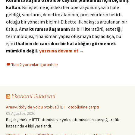
Kurumsallaşma özellikle kaynak planlaması için biçilmiş
kaftan
. Bir işletme içindeki her operasyonun yazılı hale
geldiği, sınırların, denetim alanının, prosedürlerin belirli
olduğu bir yönetim biçimi. Elbette ilk bakışta arzulanan bir
üslup. Ama
kurumsallaşmanın
da bir literatürü, estetiği,
terminolojisi, finansman yapısı oluşmaya başladıkça, bu
işin
ithalinin de can sıkıcı bir hal aldığını görmemek
Bir Dekor Olarak Kurumsallaşma
mümkün değil.
yazısına devam et
→
Tüm 2 yorumları görüntüle
Ekonomi Gündemi
Arnavutköy'de yolcu otobüsü İETT otobüsüne çarptı
09 Ağustos 2026
Başakşehir'de İETT otobüsü ve yolcu otobüsünün karıştığı trafik
kazasında 4 kişi yaralandı.