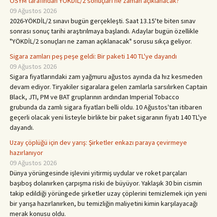
ÖSYM tarafından YÖKDİL/2 sonuçları ne zaman açıklanacak?
09 Ağustos 2026
2026-YÖKDİL/2 sınavı bugün gerçekleşti. Saat 13.15'te biten sınav
sonrası sonuç tarihi araştırılmaya başlandı. Adaylar bugün özellikle
"YÖKDİL/2 sonuçları ne zaman açıklanacak" sorusu sıkça geliyor.
Sigara zamları peş peşe geldi: Bir paketi 140 TL'ye dayandı
09 Ağustos 2026
Sigara fiyatlarındaki zam yağmuru ağustos ayında da hız kesmeden
devam ediyor. Tiryakiler sigaralara gelen zamlarla sarsılırken Captain
Black, JTI, PM ve BAT gruplarının ardından Imperial Tobacco
grubunda da zamlı sigara fiyatları belli oldu. 10 Ağustos'tan itibaren
geçerli olacak yeni listeyle birlikte bir paket sigaranın fiyatı 140 TL'ye
dayandı.
Uzay çöplüğü için dev yarış: Şirketler enkazı paraya çevirmeye
hazırlanıyor
09 Ağustos 2026
Dünya yörüngesinde işlevini yitirmiş uydular ve roket parçaları
başıboş dolanırken çarpışma riski de büyüyor. Yaklaşık 30 bin cismin
takip edildiği yörüngede şirketler uzay çöplerini temizlemek için yeni
bir yarışa hazırlanırken, bu temizliğin maliyetini kimin karşılayacağı
merak konusu oldu.