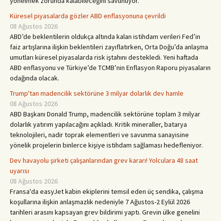
yönelmek zorunda kalabileceğini savunuyor.
Küresel piyasalarda gözler ABD enflasyonuna çevrildi
08 Ağustos 2026
ABD’de beklentilerin oldukça altında kalan istihdam verileri Fed’in
faiz artışlarına ilişkin beklentileri zayıflatırken, Orta Doğu’da anlaşma
umutları küresel piyasalarda risk iştahını destekledi. Yeni haftada
ABD enflasyonu ve Türkiye’de TCMB’nin Enflasyon Raporu piyasaların
odağında olacak.
Trump'tan madencilik sektörüne 3 milyar dolarlık dev hamle
08 Ağustos 2026
ABD Başkanı Donald Trump, madencilik sektörüne toplam 3 milyar
dolarlık yatırım yapılacağını açıkladı. Kritik mineraller, batarya
teknolojileri, nadir toprak elementleri ve savunma sanayisine
yönelik projelerin binlerce kişiye istihdam sağlaması hedefleniyor.
Dev havayolu şirketi çalışanlarından grev kararı! Yolculara 48 saat
uyarısı
08 Ağustos 2026
Fransa'da easyJet kabin ekiplerini temsil eden üç sendika, çalışma
koşullarına ilişkin anlaşmazlık nedeniyle 7 Ağustos-2 Eylül 2026
tarihleri arasını kapsayan grev bildirimi yaptı. Grevin ülke genelini