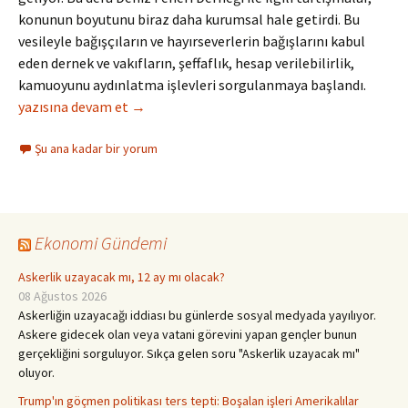
konunun boyutunu biraz daha kurumsal hale getirdi. Bu
vesileyle bağışçıların ve hayırseverlerin bağışlarını kabul
eden dernek ve vakıfların, şeffaflık, hesap verilebilirlik,
kamuoyunu aydınlatma işlevleri sorgulanmaya başlandı.
Hayır İşlerinden Sosyal Sorumluluğa
yazısına devam et
→
Şu ana kadar bir yorum
Ekonomi Gündemi
Askerlik uzayacak mı, 12 ay mı olacak?
08 Ağustos 2026
Askerliğin uzayacağı iddiası bu günlerde sosyal medyada yayılıyor.
Askere gidecek olan veya vatani görevini yapan gençler bunun
gerçekliğini sorguluyor. Sıkça gelen soru "Askerlik uzayacak mı"
oluyor.
Trump'ın göçmen politikası ters tepti: Boşalan işleri Amerikalılar