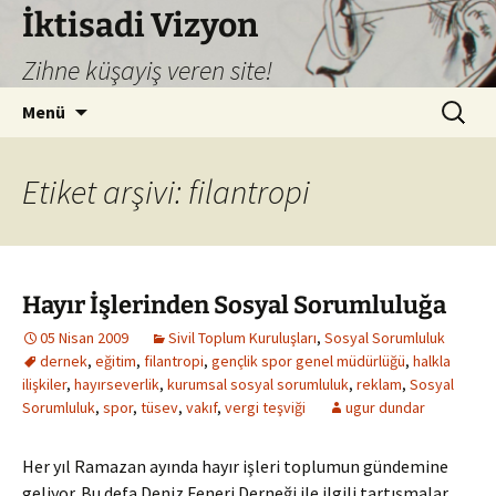
İktisadi Vizyon
Zihne küşayiş veren site!
İçeriğe
Arama:
Menü
atla
Etiket arşivi: filantropi
Hayır İşlerinden Sosyal Sorumluluğa
05 Nisan 2009
Sivil Toplum Kuruluşları
,
Sosyal Sorumluluk
dernek
,
eğitim
,
filantropi
,
gençlik spor genel müdürlüğü
,
halkla
ilişkiler
,
hayırseverlik
,
kurumsal sosyal sorumluluk
,
reklam
,
Sosyal
Sorumluluk
,
spor
,
tüsev
,
vakıf
,
vergi teşviği
ugur dundar
Her yıl Ramazan ayında hayır işleri toplumun gündemine
geliyor. Bu defa Deniz Feneri Derneği ile ilgili tartışmalar,