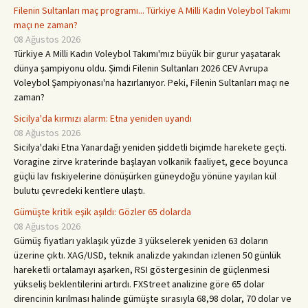
Filenin Sultanları maç programı... Türkiye A Milli Kadın Voleybol Takımı
maçı ne zaman?
08 Ağustos 2026
Türkiye A Milli Kadın Voleybol Takımı'mız büyük bir gurur yaşatarak
dünya şampiyonu oldu. Şimdi Filenin Sultanları 2026 CEV Avrupa
Voleybol Şampiyonası'na hazırlanıyor. Peki, Filenin Sultanları maçı ne
zaman?
Sicilya'da kırmızı alarm: Etna yeniden uyandı
08 Ağustos 2026
Sicilya'daki Etna Yanardağı yeniden şiddetli biçimde harekete geçti.
Voragine zirve kraterinde başlayan volkanik faaliyet, gece boyunca
güçlü lav fıskiyelerine dönüşürken güneydoğu yönüne yayılan kül
bulutu çevredeki kentlere ulaştı.
Gümüşte kritik eşik aşıldı: Gözler 65 dolarda
08 Ağustos 2026
Gümüş fiyatları yaklaşık yüzde 3 yükselerek yeniden 63 doların
üzerine çıktı. XAG/USD, teknik analizde yakından izlenen 50 günlük
hareketli ortalamayı aşarken, RSI göstergesinin de güçlenmesi
yükseliş beklentilerini artırdı. FXStreet analizine göre 65 dolar
direncinin kırılması halinde gümüşte sırasıyla 68,98 dolar, 70 dolar ve