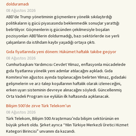
dolduramadı
08 Ağustos 2026
ABD'de Trump yönetiminin göçmenlere yönelik sıkılaştırdığı
politikaların iş gücü piyasasında beklenmedik sonuçlar yarattığı
belirtiliyor. Göçmenlerin iş gücünden çekilmesiyle boşalan
pozisyonları ABD'lilerin doldurmadığı, bazı sektörlerde ise yerli
çalışanların da istihdam kaybı yaşadığı ortaya çıktı.
Gıda fiyatlarında yeni dönem: Hükümet haftalık takibe geçiyor
08 Ağustos 2026
Cumhurbaşkanı Yardımcısı Cevdet Yılmaz, enflasyonla mücadelede
gıda fiyatlarına yönelik yeni adımlar atılacağını açıkladı. Gıda
Komitesi'nin ağustos ayında toplanacağını belirten Yılmaz, gıdadaki
gelişmelerin ve arz-talep koşullarının haftalık olarak izleneceğini,
erken uyarı sisteminin devreye alınacağını söyledi. Güncellenmiş
Orta Vadeli Program ise eylülün ilk haftasında açıklanacak.
Bilişim 500’de zirve Türk Telekom’un
08 Ağustos 2026
Türk Telekom, Bilişim 500 Araştırması’nda bilişim sektörünün en
büyük şirketi oldu. Şirket ayrıca “Yılın Türkiye Merkezli Üretici Hizmet
Kategori Birincisi” unvanını da kazandı.