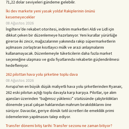
71,22 dolar seviyeleri gündeme gelebilir.
İki dev markete yeni yasak yolda! Rakiplerinin önünü
kesemeyecekler
08 Ağustos 2026
İngiltere’de rekabet otoritesi, indirim marketleri Aldi ve Lidl için
dikkat çeken bir düzenlemeye hazırlanıyor. Yeni kurallar yürürlüğe
girerse iki zincir, mağazalarının yakınında rakip süpermarketlerin
açılmasını zorlaştıran kısıtlayıcı mülk ve arazi anlaşmalarını
kullanamayacak. Düzenlemeyle tüketicilerin daha fazla market
seçeneğine ulaşması ve gıda fiyatlarında rekabetin güçlendirilmesi
hedefleniyor.
262 pilottan hava yolu şirketine toplu dava
08 Ağustos 2026
Avrupa'nın en büyük düşük maliyetli hava yolu şirketlerinden Ryanair,
262 eski pilotun açtığı toplu davayla karşı karşıya. Pilotlar, işe alım
ajansları üzerinden “bağımsız yüklenici” statüsünde çalıştırıldıkları
dönemde yasal çalışan haklarından mahrum bırakıldıklarını öne
sürüyor. Davacılar, geriye dönük tatil ücretleri ile emeklilik primi
ödemelerinin yapılmasını talep ediyor.
Transfer dönemi bitiş tarihi: Transfer sezonu ne zaman bitiyor?