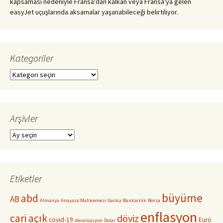
kapsaması nedeniyle Fransa'dan kalkan veya Fransa'ya gelen
easyJet uçuşlarında aksamalar yaşanabileceği belirtiliyor.
Kategoriler
Kategoriler
Arşivler
Arşivler
Etiketler
büyüme
abd
AB
Almanya
Anayasa Mahkemesi
banka
Bankacılık
Borsa
enflasyon
cari açık
döviz
covid-19
Euro
devalüasyon
Dolar