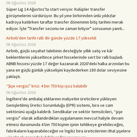
08 Ağustos 2026
Süper Lig 14 Ağustos'ta start veriyor. Kulüpler transfer
görüşmelerini sürdürüyor. Bu yıl yine birbirinden ünlü yıldızlar
kadroya katılırken taraftar transfer döneminin bitiş tarihini merak
ediyor. İşte "Transfer sezonu ne zaman bitiyor" sorusunun yanıtı...
Airbnb'den tarihi ralli: Bir günde yüzde 17 yükseldi
08 Ağustos 2026
Airbnb, güçlü seyahat talebinin desteğiyle yıllık satış ve kâr
beklentilerini yükseltince şirket hisselerinde sert bir ralli başladı.
ABNB hissesi yüzde 17 değer kazanarak 2020'deki halka arzından bu
yana en güçlü günlük yükselişini kaydederken 180 dolar seviyesine
yaklaştı.
“Şişe vergisi” krizi: 4 bin 750 kişi işsiz kalabilir
08 Ağustos 2026
İngiltere'de ambalaj atıklarının maliyetini üreticilere yükleyen
Genişletilmiş Üretici Sorumluluğu (EPR) sistemi, bira ve cam
sektörünü ayağa kaldırdı. Sendikalar ve sektör temsilcileri, “şişe
vergisi” olarak adlandırdıkları uygulamanın mevcut haliyle devam
etmesi durumunda 4 bin 750 kişinin işinin tehlikeye girebileceğini,
fabrikaların kapanabileceğini ve İngiliz bira üreticilerinin ithal şişelere