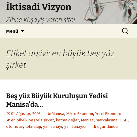
İktisadi Vizyon
Zihne küşayiş veren site!
İçeriğe
Arama:
Menü
atla
Etiket arşivi: en büyük beş yüz
şirket
Beş yüz Büyük Kuruluşun Yedisi
Manisa’da…
01 Ağustos 2008
Manisa
,
Mikro Ekonomi
,
Yerel Ekonomi
en büyük beş yüz şirket
,
katma değer
,
Manisa
,
markalaşma
,
OSB
,
otomotiv
,
teknoloji
,
yan sanayi
,
yan sanayici
ugur dundar