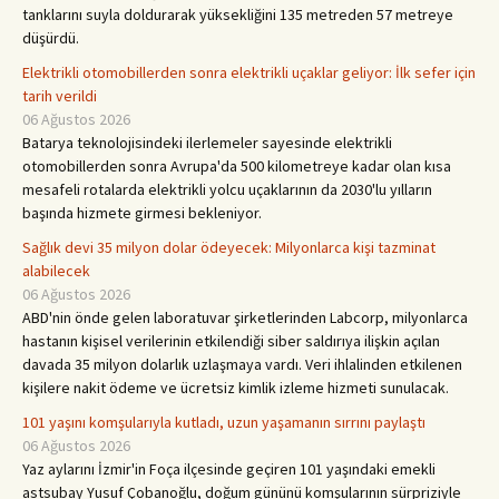
tanklarını suyla doldurarak yüksekliğini 135 metreden 57 metreye
düşürdü.
Elektrikli otomobillerden sonra elektrikli uçaklar geliyor: İlk sefer için
tarih verildi
06 Ağustos 2026
Batarya teknolojisindeki ilerlemeler sayesinde elektrikli
otomobillerden sonra Avrupa'da 500 kilometreye kadar olan kısa
mesafeli rotalarda elektrikli yolcu uçaklarının da 2030'lu yılların
başında hizmete girmesi bekleniyor.
Sağlık devi 35 milyon dolar ödeyecek: Milyonlarca kişi tazminat
alabilecek
06 Ağustos 2026
ABD'nin önde gelen laboratuvar şirketlerinden Labcorp, milyonlarca
hastanın kişisel verilerinin etkilendiği siber saldırıya ilişkin açılan
davada 35 milyon dolarlık uzlaşmaya vardı. Veri ihlalinden etkilenen
kişilere nakit ödeme ve ücretsiz kimlik izleme hizmeti sunulacak.
101 yaşını komşularıyla kutladı, uzun yaşamanın sırrını paylaştı
06 Ağustos 2026
Yaz aylarını İzmir'in Foça ilçesinde geçiren 101 yaşındaki emekli
astsubay Yusuf Çobanoğlu, doğum gününü komşularının sürpriziyle