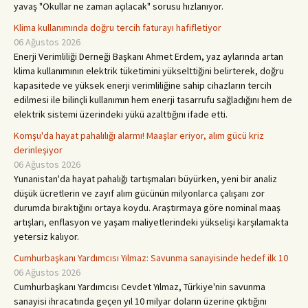
yavaş "Okullar ne zaman açılacak" sorusu hızlanıyor.
Klima kullanımında doğru tercih faturayı hafifletiyor
06 Ağustos 2026
Enerji Verimliliği Derneği Başkanı Ahmet Erdem, yaz aylarında artan
klima kullanımının elektrik tüketimini yükselttiğini belirterek, doğru
kapasitede ve yüksek enerji verimliliğine sahip cihazların tercih
edilmesi ile bilinçli kullanımın hem enerji tasarrufu sağladığını hem de
elektrik sistemi üzerindeki yükü azalttığını ifade etti.
Komşu'da hayat pahalılığı alarmı! Maaşlar eriyor, alım gücü kriz
derinleşiyor
06 Ağustos 2026
Yunanistan'da hayat pahalığı tartışmaları büyürken, yeni bir analiz
düşük ücretlerin ve zayıf alım gücünün milyonlarca çalışanı zor
durumda bıraktığını ortaya koydu. Araştırmaya göre nominal maaş
artışları, enflasyon ve yaşam maliyetlerindeki yükselişi karşılamakta
yetersiz kalıyor.
Cumhurbaşkanı Yardımcısı Yılmaz: Savunma sanayisinde hedef ilk 10
06 Ağustos 2026
Cumhurbaşkanı Yardımcısı Cevdet Yılmaz, Türkiye'nin savunma
sanayisi ihracatında geçen yıl 10 milyar doların üzerine çıktığını