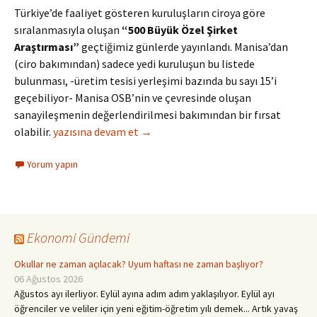
Türkiye’de faaliyet gösteren kuruluşların ciroya göre
sıralanmasıyla oluşan
“500 Büyük Özel Şirket
Araştırması”
geçtiğimiz günlerde yayınlandı. Manisa’dan
(ciro bakımından) sadece yedi kuruluşun bu listede
bulunması, -üretim tesisi yerleşimi bazında bu sayı 15’i
geçebiliyor- Manisa OSB’nin ve çevresinde oluşan
sanayileşmenin değerlendirilmesi bakımından bir fırsat
Beş yüz Büyük Kuruluşun Yedisi Manisa’da…
olabilir.
yazısına devam et
→
Yorum yapın
Ekonomi Gündemi
Okullar ne zaman açılacak? Uyum haftası ne zaman başlıyor?
06 Ağustos 2026
Ağustos ayı ilerliyor. Eylül ayına adım adım yaklaşılıyor. Eylül ayı
öğrenciler ve veliler için yeni eğitim-öğretim yılı demek... Artık yavaş