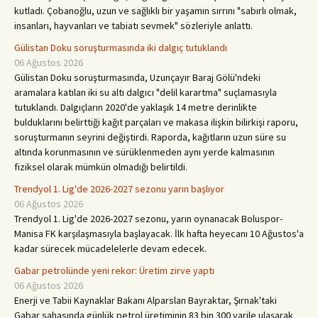
kutladı. Çobanoğlu, uzun ve sağlıklı bir yaşamın sırrını "sabırlı olmak,
insanları, hayvanları ve tabiatı sevmek" sözleriyle anlattı.
Gülistan Doku soruşturmasında iki dalgıç tutuklandı
06 Ağustos 2026
Gülistan Doku soruşturmasında, Uzunçayır Baraj Gölü'ndeki
aramalara katılan iki su altı dalgıcı "delil karartma" suçlamasıyla
tutuklandı. Dalgıçların 2020'de yaklaşık 14 metre derinlikte
bulduklarını belirttiği kağıt parçaları ve makasa ilişkin bilirkişi raporu,
soruşturmanın seyrini değiştirdi. Raporda, kağıtların uzun süre su
altında korunmasının ve sürüklenmeden aynı yerde kalmasının
fiziksel olarak mümkün olmadığı belirtildi.
Trendyol 1. Lig'de 2026-2027 sezonu yarın başlıyor
06 Ağustos 2026
Trendyol 1. Lig'de 2026-2027 sezonu, yarın oynanacak Boluspor-
Manisa FK karşılaşmasıyla başlayacak. İlk hafta heyecanı 10 Ağustos'a
kadar sürecek mücadelelerle devam edecek.
Gabar petrolünde yeni rekor: Üretim zirve yaptı
06 Ağustos 2026
Enerji ve Tabii Kaynaklar Bakanı Alparslan Bayraktar, Şırnak'taki
Gabar sahasında günlük petrol üretiminin 83 bin 300 varile ulaşarak