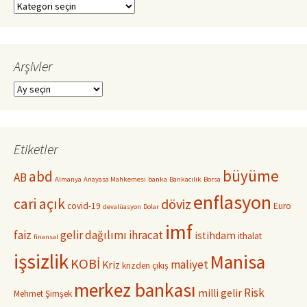
Kategoriler
Arşivler
Arşivler
Etiketler
büyüme
abd
AB
Almanya
Anayasa Mahkemesi
banka
Bankacılık
Borsa
enflasyon
cari açık
döviz
covid-19
Euro
devalüasyon
Dolar
imf
faiz
gelir dağılımı
ihracat
istihdam
ithalat
finansal
işsizlik
Manisa
KOBİ
maliyet
Kriz
krizden çıkış
merkez bankası
Risk
milli gelir
Mehmet Şimşek