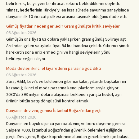
belirterek, bu yıl yeni bir ihracat rekoru beklediklerini söyledi.
Yılmaz, hedeflerinin Türkiye'yi en kısa sürede savunma sanayisinde
dünyanın ilk 10 ihracatçı ülkesi arasına taşımak olduğunu ifade etti.
Gümüş fiyatları neden geriledi? Gram gümüşte kritik seviyeler
06 Ağustos 2026
Gümüşün ons fiyatı 63 dolara yaklaşırken gram gümüş 96 lirayı aştı.
Ardından gelen satışlarla fiyat 94 lira bandına çekildi. Yatırımcı şimdi
hareketin sona erip ermediğini ve hangi seviyelerin yönü
belirleyeceğini izliyor.
Moda devleri ikinci el kıyafetlerin parasına göz dikti
06 Ağustos 2026
Zara, H&M, Levi’s ve Lululemon gibi markalar, yıllardır başkalarının
kazandığı ikinci el moda pazarına kendi platformlarıyla giriyor.
2030’da 393 milyar dolara ulaşması beklenen yarışta hedef, aynı
ürünün bütün satış döngüsünü kontrol etmek.
Dünyanın dev vinç gemisi İstanbul Boğazı'ndan geçti
06 Ağustos 2026
Dünyanın en büyük üçüncü yarı batık vinç ve boru döşeme gemisi
Saipem 7000, İstanbul Boğazı'ndan güvenlik önlemleri eşliğinde
geçti. Dev gemi, Boğaz köprülerinin altından geçebilmek için balast