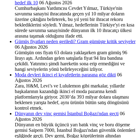
hedef ilk 10
06 Ağustos 2026
Cumhurbaşkanı Yardımcısı Cevdet Yılmaz, Türkiye'nin
savunma sanayisi ihracatında geçen yıl 10 milyar doların
üzerine çıktığını belirterek, bu yıl yeni bir ihracat rekoru
beklediklerini söyledi. Yılmaz, hedeflerinin Türkiye'yi en kısa
sürede savunma sanayisinde dünyanın ilk 10 ihracatçı ülkesi
arasına taşımak olduğunu ifade etti.
Gümüş fiyatları neden geriledi? Gram gümüşte kritik seviyeler
06 Ağustos 2026
Gümüşün ons fiyatı 63 dolara yaklaşırken gram gümüş 96
lirayı aştı. Ardından gelen satışlarla fiyat 94 lira bandına
çekildi. Yatırımcı şimdi hareketin sona erip ermediğini ve
hangi seviyelerin yönü belirleyeceğini izliyor.
Moda devleri ikinci el kıyafetlerin parasına göz dikti
06
Ağustos 2026
Zara, H&M, Levi’s ve Lululemon gibi markalar, yıllardır
başkalarının kazandığı ikinci el moda pazarına kendi
platformlarıyla giriyor. 2030’da 393 milyar dolara ulaşması
beklenen yarışta hedef, aynı ürünün bütün satış döngüsünü
kontrol etmek.
Dünyanın dev vinç gemisi İstanbul Boğazı'ndan geçti
06
Ağustos 2026
Dünyanın en büyük üçüncü yarı batık vinç ve boru döşeme
gemisi Saipem 7000, İstanbul Boğazı'ndan güvenlik önlemleri
eşliğinde geçti. Dev gemi, Boğaz köprülerinin altından