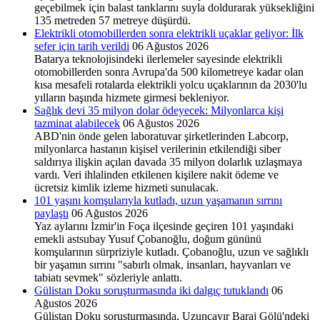
geçebilmek için balast tanklarını suyla doldurarak yüksekliğini
135 metreden 57 metreye düşürdü.
Elektrikli otomobillerden sonra elektrikli uçaklar geliyor: İlk
sefer için tarih verildi
06 Ağustos 2026
Batarya teknolojisindeki ilerlemeler sayesinde elektrikli
otomobillerden sonra Avrupa'da 500 kilometreye kadar olan
kısa mesafeli rotalarda elektrikli yolcu uçaklarının da 2030'lu
yılların başında hizmete girmesi bekleniyor.
Sağlık devi 35 milyon dolar ödeyecek: Milyonlarca kişi
tazminat alabilecek
06 Ağustos 2026
ABD'nin önde gelen laboratuvar şirketlerinden Labcorp,
milyonlarca hastanın kişisel verilerinin etkilendiği siber
saldırıya ilişkin açılan davada 35 milyon dolarlık uzlaşmaya
vardı. Veri ihlalinden etkilenen kişilere nakit ödeme ve
ücretsiz kimlik izleme hizmeti sunulacak.
101 yaşını komşularıyla kutladı, uzun yaşamanın sırrını
paylaştı
06 Ağustos 2026
Yaz aylarını İzmir'in Foça ilçesinde geçiren 101 yaşındaki
emekli astsubay Yusuf Çobanoğlu, doğum gününü
komşularının sürpriziyle kutladı. Çobanoğlu, uzun ve sağlıklı
bir yaşamın sırrını "sabırlı olmak, insanları, hayvanları ve
tabiatı sevmek" sözleriyle anlattı.
Gülistan Doku soruşturmasında iki dalgıç tutuklandı
06
Ağustos 2026
Gülistan Doku soruşturmasında, Uzunçayır Baraj Gölü'ndeki