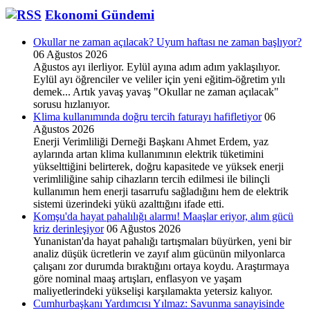
“sosyal
Ekonomi Gündemi
sorumsuzluk”
kampanyası
haline
Okullar ne zaman açılacak? Uyum haftası ne zaman başlıyor?
geldi?
06 Ağustos 2026
Ağustos ayı ilerliyor. Eylül ayına adım adım yaklaşılıyor.
Eylül ayı öğrenciler ve veliler için yeni eğitim-öğretim yılı
demek... Artık yavaş yavaş "Okullar ne zaman açılacak"
sorusu hızlanıyor.
Klima kullanımında doğru tercih faturayı hafifletiyor
06
Ağustos 2026
Enerji Verimliliği Derneği Başkanı Ahmet Erdem, yaz
aylarında artan klima kullanımının elektrik tüketimini
yükselttiğini belirterek, doğru kapasitede ve yüksek enerji
verimliliğine sahip cihazların tercih edilmesi ile bilinçli
kullanımın hem enerji tasarrufu sağladığını hem de elektrik
sistemi üzerindeki yükü azalttığını ifade etti.
Komşu'da hayat pahalılığı alarmı! Maaşlar eriyor, alım gücü
kriz derinleşiyor
06 Ağustos 2026
Yunanistan'da hayat pahalığı tartışmaları büyürken, yeni bir
analiz düşük ücretlerin ve zayıf alım gücünün milyonlarca
çalışanı zor durumda bıraktığını ortaya koydu. Araştırmaya
göre nominal maaş artışları, enflasyon ve yaşam
maliyetlerindeki yükselişi karşılamakta yetersiz kalıyor.
Cumhurbaşkanı Yardımcısı Yılmaz: Savunma sanayisinde