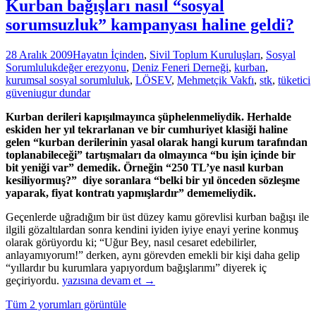
Kurban bağışları nasıl “sosyal
sorumsuzluk” kampanyası haline geldi?
28 Aralık 2009
Hayatın İçinden
,
Sivil Toplum Kuruluşları
,
Sosyal
Sorumluluk
değer erezyonu
,
Deniz Feneri Derneği
,
kurban
,
kurumsal sosyal sorumluluk
,
LÖSEV
,
Mehmetçik Vakfı
,
stk
,
tüketici
güveni
ugur dundar
Kurban derileri kapışılmayınca şüphelenmeliydik. Herhalde
eskiden her yıl tekrarlanan ve bir cumhuriyet klasiği haline
gelen “kurban derilerinin yasal olarak hangi kurum tarafından
toplanabileceği” tartışmaları da olmayınca “bu işin içinde bir
bit yeniği var” demedik. Örneğin “250 TL’ye nasıl kurban
kesiliyormuş?” diye soranlara “belki bir yıl önceden sözleşme
yaparak, fiyat kontratı yapmışlardır” dememeliydik.
Geçenlerde uğradığım bir üst düzey kamu görevlisi kurban bağışı ile
ilgili gözaltılardan sonra kendini iyiden iyiye enayi yerine konmuş
olarak görüyordu ki; “Uğur Bey, nasıl cesaret edebilirler,
anlayamıyorum!” derken, aynı görevden emekli bir kişi daha gelip
“yıllardır bu kurumlara yapıyordum bağışlarımı” diyerek iç
Kurban
geçiriyordu.
yazısına devam et
→
bağışları
Tüm 2 yorumları görüntüle
nasıl