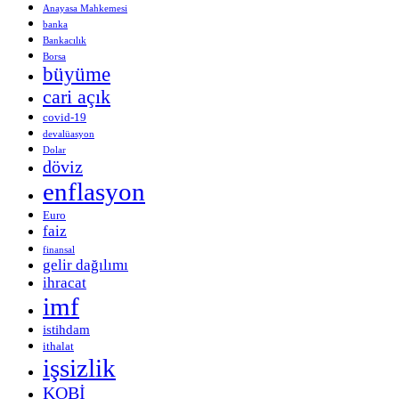
Anayasa Mahkemesi
banka
Bankacılık
Borsa
büyüme
cari açık
covid-19
devalüasyon
Dolar
döviz
enflasyon
Euro
faiz
finansal
gelir dağılımı
ihracat
imf
istihdam
ithalat
işsizlik
KOBİ