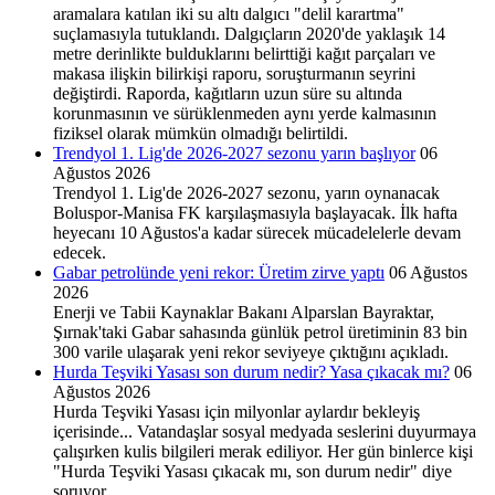
aramalara katılan iki su altı dalgıcı "delil karartma"
suçlamasıyla tutuklandı. Dalgıçların 2020'de yaklaşık 14
metre derinlikte bulduklarını belirttiği kağıt parçaları ve
makasa ilişkin bilirkişi raporu, soruşturmanın seyrini
değiştirdi. Raporda, kağıtların uzun süre su altında
korunmasının ve sürüklenmeden aynı yerde kalmasının
fiziksel olarak mümkün olmadığı belirtildi.
Trendyol 1. Lig'de 2026-2027 sezonu yarın başlıyor
06
Ağustos 2026
Trendyol 1. Lig'de 2026-2027 sezonu, yarın oynanacak
Boluspor-Manisa FK karşılaşmasıyla başlayacak. İlk hafta
heyecanı 10 Ağustos'a kadar sürecek mücadelelerle devam
edecek.
Gabar petrolünde yeni rekor: Üretim zirve yaptı
06 Ağustos
2026
Enerji ve Tabii Kaynaklar Bakanı Alparslan Bayraktar,
Şırnak'taki Gabar sahasında günlük petrol üretiminin 83 bin
300 varile ulaşarak yeni rekor seviyeye çıktığını açıkladı.
Hurda Teşviki Yasası son durum nedir? Yasa çıkacak mı?
06
Ağustos 2026
Hurda Teşviki Yasası için milyonlar aylardır bekleyiş
içerisinde... Vatandaşlar sosyal medyada seslerini duyurmaya
çalışırken kulis bilgileri merak ediliyor. Her gün binlerce kişi
"Hurda Teşviki Yasası çıkacak mı, son durum nedir" diye
soruyor.