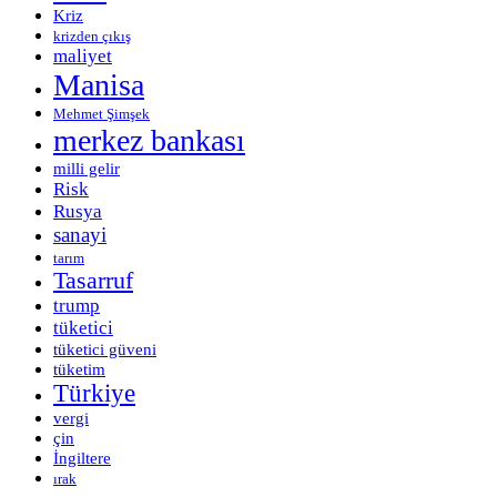
Kriz
krizden çıkış
maliyet
Manisa
Mehmet Şimşek
merkez bankası
milli gelir
Risk
Rusya
sanayi
tarım
Tasarruf
trump
tüketici
tüketici güveni
tüketim
Türkiye
vergi
çin
İngiltere
ırak