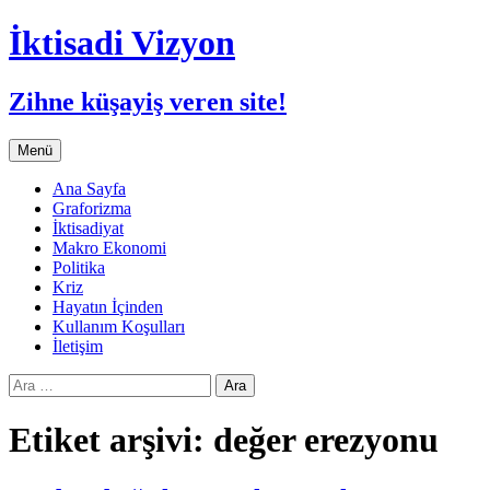
İktisadi Vizyon
Zihne küşayiş veren site!
İçeriğe
Menü
atla
Ana Sayfa
Graforizma
İktisadiyat
Makro Ekonomi
Politika
Kriz
Hayatın İçinden
Kullanım Koşulları
İletişim
Arama:
Etiket arşivi: değer erezyonu