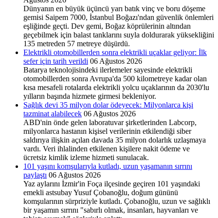
Dünyanın en büyük üçüncü yarı batık vinç ve boru döşeme
gemisi Saipem 7000, İstanbul Boğazı'ndan güvenlik önlemleri
eşliğinde geçti. Dev gemi, Boğaz köprülerinin altından
geçebilmek için balast tanklarını suyla doldurarak yüksekliğini
135 metreden 57 metreye düşürdü.
Elektrikli otomobillerden sonra elektrikli uçaklar geliyor: İlk
sefer için tarih verildi
06 Ağustos 2026
Batarya teknolojisindeki ilerlemeler sayesinde elektrikli
otomobillerden sonra Avrupa'da 500 kilometreye kadar olan
kısa mesafeli rotalarda elektrikli yolcu uçaklarının da 2030'lu
yılların başında hizmete girmesi bekleniyor.
Sağlık devi 35 milyon dolar ödeyecek: Milyonlarca kişi
tazminat alabilecek
06 Ağustos 2026
ABD'nin önde gelen laboratuvar şirketlerinden Labcorp,
milyonlarca hastanın kişisel verilerinin etkilendiği siber
saldırıya ilişkin açılan davada 35 milyon dolarlık uzlaşmaya
vardı. Veri ihlalinden etkilenen kişilere nakit ödeme ve
ücretsiz kimlik izleme hizmeti sunulacak.
101 yaşını komşularıyla kutladı, uzun yaşamanın sırrını
paylaştı
06 Ağustos 2026
Yaz aylarını İzmir'in Foça ilçesinde geçiren 101 yaşındaki
emekli astsubay Yusuf Çobanoğlu, doğum gününü
komşularının sürpriziyle kutladı. Çobanoğlu, uzun ve sağlıklı
bir yaşamın sırrını "sabırlı olmak, insanları, hayvanları ve