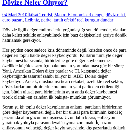
Dövize Neler Oluyor?
04 Mart 2010
İktisat Teorisi
,
Makro Ekonomi
cari denge
,
döviz riski
,
euro pazarı
,
Leibniz
,
parite
,
tartılı efektif reel kur
ugur dundar
Dövizle ilgili değerlendirmelerin yoğunlaştığı son dönemde, olanları
daha kalıcı şekilde anlayabilmek için bazı değişkenleri geriye dönük
hatırlamak gerekiyor.
Her şeyden önce sadece kriz döneminde değil, krizden önce de para
değerleri toplu halde değer kaybediyordu. Kurların tümüyle değer
kaybetmesi karşısında, birbirlerine göre değer kaybetmemesi
özellikle küçük tasarrufçu bakımından yorumlanması güç bir süreç.
Yani, Amerikan Doları diğer paralar ve TL karşısında değer
kaybettiğinde tasarruf sahibi biliyor ki; ABD Doları değer
kaybediyor. Ancak, uluslararası ticari rekabet, özellikle reel sektör,
döviz kurlarının birbirlerine oranından yani pariteden etkilendiği
için, bütün ulusal para birimlerinin aynı anda değer kaybetmesi
teorik olarak -en azından ilk bakışta- mümkün görünmüyor.
Sorun şu ki; toplu değer kayıplarının anlamı, paraların birbirlerine
göre değer kaybetmesi değil, her bir ulusal para biriminin kendi iç
pazarında alım gücünün düşmesi. Uzun lafın kısası, enflasyon
yaratmak yoluyla parasını devalüasyona zorlamak. İç pazarda
enflasyonun yol açtığı değer kaybı sayesinde, dış pazarlarda dolaylı