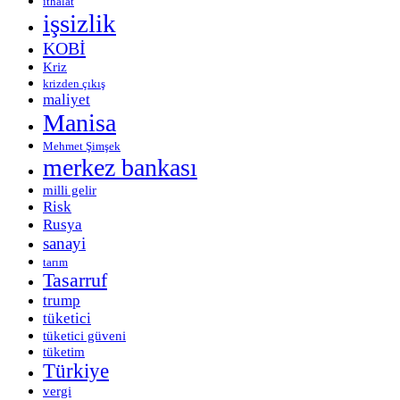
ithalat
işsizlik
KOBİ
Kriz
krizden çıkış
maliyet
Manisa
Mehmet Şimşek
merkez bankası
milli gelir
Risk
Rusya
sanayi
tarım
Tasarruf
trump
tüketici
tüketici güveni
tüketim
Türkiye
vergi