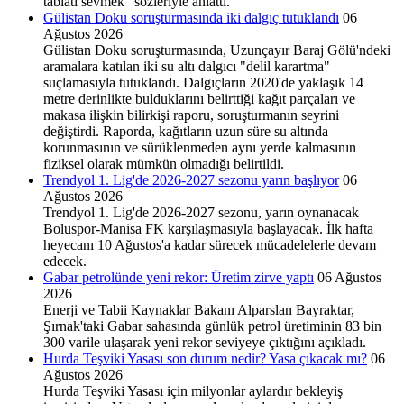
tabiatı sevmek" sözleriyle anlattı.
Gülistan Doku soruşturmasında iki dalgıç tutuklandı
06
Ağustos 2026
Gülistan Doku soruşturmasında, Uzunçayır Baraj Gölü'ndeki
aramalara katılan iki su altı dalgıcı "delil karartma"
suçlamasıyla tutuklandı. Dalgıçların 2020'de yaklaşık 14
metre derinlikte bulduklarını belirttiği kağıt parçaları ve
makasa ilişkin bilirkişi raporu, soruşturmanın seyrini
değiştirdi. Raporda, kağıtların uzun süre su altında
korunmasının ve sürüklenmeden aynı yerde kalmasının
fiziksel olarak mümkün olmadığı belirtildi.
Trendyol 1. Lig'de 2026-2027 sezonu yarın başlıyor
06
Ağustos 2026
Trendyol 1. Lig'de 2026-2027 sezonu, yarın oynanacak
Boluspor-Manisa FK karşılaşmasıyla başlayacak. İlk hafta
heyecanı 10 Ağustos'a kadar sürecek mücadelelerle devam
edecek.
Gabar petrolünde yeni rekor: Üretim zirve yaptı
06 Ağustos
2026
Enerji ve Tabii Kaynaklar Bakanı Alparslan Bayraktar,
Şırnak'taki Gabar sahasında günlük petrol üretiminin 83 bin
300 varile ulaşarak yeni rekor seviyeye çıktığını açıkladı.
Hurda Teşviki Yasası son durum nedir? Yasa çıkacak mı?
06
Ağustos 2026
Hurda Teşviki Yasası için milyonlar aylardır bekleyiş