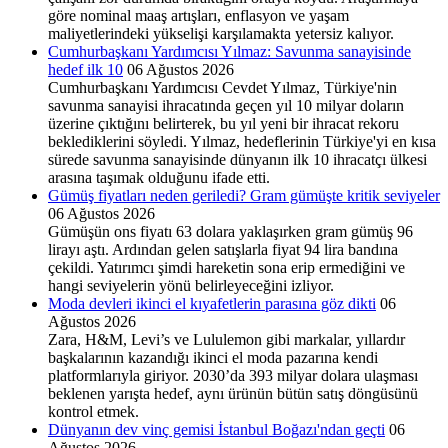
göre nominal maaş artışları, enflasyon ve yaşam
maliyetlerindeki yükselişi karşılamakta yetersiz kalıyor.
Cumhurbaşkanı Yardımcısı Yılmaz: Savunma sanayisinde
hedef ilk 10
06 Ağustos 2026
Cumhurbaşkanı Yardımcısı Cevdet Yılmaz, Türkiye'nin
savunma sanayisi ihracatında geçen yıl 10 milyar doların
üzerine çıktığını belirterek, bu yıl yeni bir ihracat rekoru
beklediklerini söyledi. Yılmaz, hedeflerinin Türkiye'yi en kısa
sürede savunma sanayisinde dünyanın ilk 10 ihracatçı ülkesi
arasına taşımak olduğunu ifade etti.
Gümüş fiyatları neden geriledi? Gram gümüşte kritik seviyeler
06 Ağustos 2026
Gümüşün ons fiyatı 63 dolara yaklaşırken gram gümüş 96
lirayı aştı. Ardından gelen satışlarla fiyat 94 lira bandına
çekildi. Yatırımcı şimdi hareketin sona erip ermediğini ve
hangi seviyelerin yönü belirleyeceğini izliyor.
Moda devleri ikinci el kıyafetlerin parasına göz dikti
06
Ağustos 2026
Zara, H&M, Levi’s ve Lululemon gibi markalar, yıllardır
başkalarının kazandığı ikinci el moda pazarına kendi
platformlarıyla giriyor. 2030’da 393 milyar dolara ulaşması
beklenen yarışta hedef, aynı ürünün bütün satış döngüsünü
kontrol etmek.
Dünyanın dev vinç gemisi İstanbul Boğazı'ndan geçti
06
Ağustos 2026