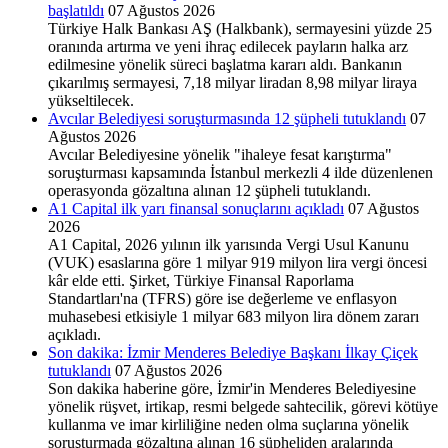
başlatıldı
07 Ağustos 2026
Türkiye Halk Bankası AŞ (Halkbank), sermayesini yüzde 25
oranında artırma ve yeni ihraç edilecek payların halka arz
edilmesine yönelik süreci başlatma kararı aldı. Bankanın
çıkarılmış sermayesi, 7,18 milyar liradan 8,98 milyar liraya
yükseltilecek.
Avcılar Belediyesi soruşturmasında 12 şüpheli tutuklandı
07
Ağustos 2026
Avcılar Belediyesine yönelik "ihaleye fesat karıştırma"
soruşturması kapsamında İstanbul merkezli 4 ilde düzenlenen
operasyonda gözaltına alınan 12 şüpheli tutuklandı.
A1 Capital ilk yarı finansal sonuçlarını açıkladı
07 Ağustos
2026
A1 Capital, 2026 yılının ilk yarısında Vergi Usul Kanunu
(VUK) esaslarına göre 1 milyar 919 milyon lira vergi öncesi
kâr elde etti. Şirket, Türkiye Finansal Raporlama
Standartları'na (TFRS) göre ise değerleme ve enflasyon
muhasebesi etkisiyle 1 milyar 683 milyon lira dönem zararı
açıkladı.
Son dakika: İzmir Menderes Belediye Başkanı İlkay Çiçek
tutuklandı
07 Ağustos 2026
Son dakika haberine göre, İzmir'in Menderes Belediyesine
yönelik rüşvet, irtikap, resmi belgede sahtecilik, görevi kötüye
kullanma ve imar kirliliğine neden olma suçlarına yönelik
soruşturmada gözaltına alınan 16 şüpheliden aralarında