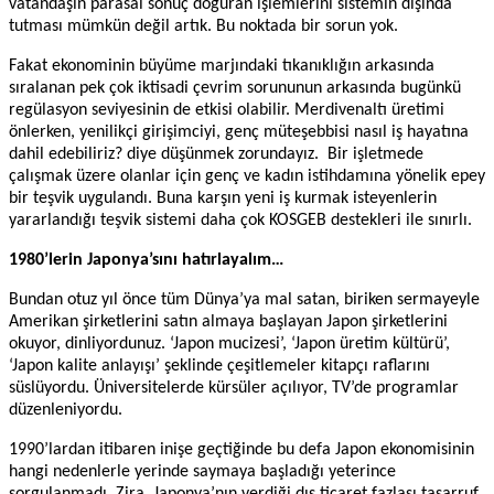
vatandaşın parasal sonuç doğuran işlemlerini sistemin dışında
tutması mümkün değil artık. Bu noktada bir sorun yok.
Fakat ekonominin büyüme marjındaki tıkanıklığın arkasında
sıralanan pek çok iktisadi çevrim sorununun arkasında bugünkü
regülasyon seviyesinin de etkisi olabilir. Merdivenaltı üretimi
önlerken, yenilikçi girişimciyi, genç müteşebbisi nasıl iş hayatına
dahil edebiliriz? diye düşünmek zorundayız.
Bir işletmede
çalışmak üzere olanlar için genç ve kadın istihdamına yönelik epey
bir teşvik uygulandı. Buna karşın yeni iş kurmak isteyenlerin
yararlandığı teşvik sistemi daha çok KOSGEB destekleri ile sınırlı.
1980’lerin Japonya’sını hatırlayalım…
Bundan otuz yıl önce tüm Dünya’ya mal satan, biriken sermayeyle
Amerikan şirketlerini satın almaya başlayan Japon şirketlerini
okuyor, dinliyordunuz. ‘Japon mucizesi’, ‘Japon üretim kültürü’,
‘Japon kalite anlayışı’ şeklinde çeşitlemeler kitapçı raflarını
süslüyordu. Üniversitelerde kürsüler açılıyor, TV’de programlar
düzenleniyordu.
1990’lardan itibaren inişe geçtiğinde bu defa Japon ekonomisinin
hangi nedenlerle yerinde saymaya başladığı yeterince
sorgulanmadı. Zira, Japonya’nın verdiği dış ticaret fazlası tasarruf