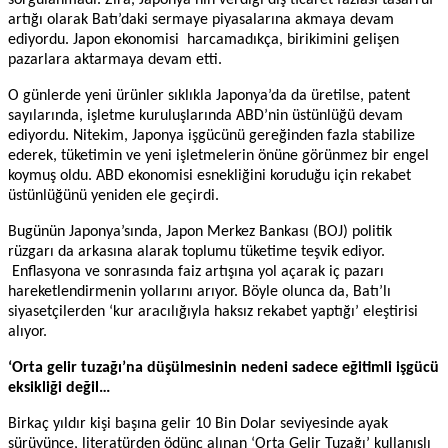
artığı olarak Batı’daki sermaye piyasalarına akmaya devam
ediyordu. Japon ekonomisi
harcamadıkça, birikimini gelişen
pazarlara aktarmaya devam etti.
O günlerde yeni ürünler sıklıkla Japonya’da da üretilse, patent
sayılarında, işletme kuruluşlarında ABD’nin üstünlüğü devam
ediyordu. Nitekim, Japonya işgücünü gereğinden fazla stabilize
ederek, tüketimin ve yeni işletmelerin önüne görünmez bir engel
koymuş oldu. ABD ekonomisi esnekliğini koruduğu için rekabet
üstünlüğünü yeniden ele geçirdi.
Bugünün Japonya’sında, Japon Merkez Bankası (BOJ) politik
rüzgarı da arkasına alarak toplumu tüketime teşvik ediyor.
Enflasyona ve sonrasında faiz artışına yol açarak iç pazarı
hareketlendirmenin yollarını arıyor. Böyle olunca da, Batı’lı
siyasetçilerden ‘kur aracılığıyla haksız rekabet yaptığı’ eleştirisi
alıyor.
‘Orta gelir tuzağı’na düşülmesinin nedeni sadece eğitimli işgücü
eksikliği değil…
Birkaç yıldır kişi başına gelir 10 Bin Dolar seviyesinde ayak
sürüyünce, literatürden ödünç alınan ‘Orta Gelir Tuzağı’ kullanışlı