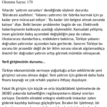
Okunma Sayısı:
170
Yıllardır ‘yatırım sorunları’ dendiğinde söylenir dururdu:
‘Bürokrasi azaltılsın’. ‘Yabancı yatırımcı bir fabrika kurmak için şu
kadar yere müracaat ediyor’. ‘Bu kadar izin belgesi almak zorunda
kalıyor’ diye. Belki benzer problemler bugün de var. Elektronik
haberleşmenin katkısıyla azaldığı söylenebilir. Kamudaki yetişmiş
insan gücünün bakış açısındaki değişikliğin payı da cabası.
Uluslararası standartlara, endekslere bakılırsa, Türkiye yabancı
doğrudan yatırımlar açısından hala gerilerde. Sanırım Türkiye bu
sorunu bir prosedür değil de bir iklim sorunu olarak algılamadıkça
önemli bir doğrudan yatırım artışı görmek mümkün olmayacak.
Yerli girişimcinin durumu…
Türkiye ekonomisinde sermaye yoğunluğu artan sektörlerde yeni
girişimci sorunu olması doğal. Yeni yatırım için giderek daha fazla
finans kaynağı ve çok ortaklı yapılara ihtiyaç duyuluyor.
Fakat ilk girişim için küçük ve orta büyüklükteki işletmelerde de
(KOBİ) yukarıda bahsettiğim regülasyonların düzeyi sınırları
zorluyor. Devletin elindeki entegre elektronik imkanlar zaten
giderek kayıtdışı kalmayı güçleştiriyor. Bırakın bir işletmeyi, bir