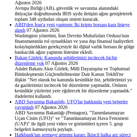
Ağustos 2026
Avrupa Birliği (AB), güvenlik ve savunma alanındaki
ihtiyaçlar doğrultusunda IRIS uydu iletişim ağını genişleterek
toplam 348 uydudan oluşan sistem kuracak.
ABD'den İran'a yeni yaptırım: İki kripto borsası kara listeye
alındı
07 Ağustos 2026
Washington yönetimi, İran Devrim Muhafızları Ordusu'nun
finansmanında rol oynadıkları ve yasa dışı finansal faaliyetleri
kolaylaştırdıkları gerekçesiyle iki dijital varlık borsası ile gölge
bankacılık ağını yaptırım listesine ekledi.
Bakan Gürlek: Kanunda şehitlerimizi incitecek hiçbir
düzenleme yok
07 Ağustos 2026
Adalet Bakanı Akın Gürlek, Milli Dayanışma ve Toplumsal
Bütünleşmenin Güçlendirilmesine Dair Kanun Teklifi'ne
ilişkin "Net olarak bu kanunda kesinlikle biz, şehitlerimizi ya
da gazilerimizi incitecek bir düzenleme yapmadık. Onların
kesinlikle yüzlerini yere eğdirecek bir düzenleme yapmadık."
ifadelerini kullandı.
ABD Savunma Bakanlığı, UFO'lar hakkında yeni belgeler
yayımladı
07 Ağustos 2026
ABD Savunma Bakanlığı (Pentagon), "Tanımlanamayan
Uçan Cisim (UFO)" ve "Tanımlanamayan Hava Fenomeni
(UAP)" ile ilgili yeni video ve görüntüleri içeren 5. grup
belgeleri kamuoyuyla paylaştı.
Halkbank'tan sermaye artırımı kararı: İkincil halka arz süreci