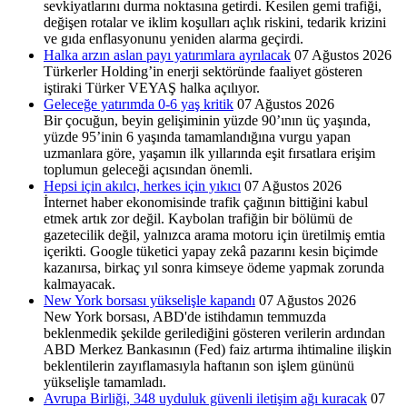
sevkiyatlarını durma noktasına getirdi. Kesilen gemi trafiği,
değişen rotalar ve iklim koşulları açlık riskini, tedarik krizini
ve gıda enflasyonunu yeniden alarma geçirdi.
Halka arzın aslan payı yatırımlara ayrılacak
07 Ağustos 2026
Türkerler Holding’in enerji sektöründe faaliyet göste­ren
iştiraki Türker VEYAŞ halka açılıyor.
Geleceğe yatırımda 0-6 yaş kritik
07 Ağustos 2026
Bir çocuğun, beyin gelişiminin yüzde 90’ının üç yaşında,
yüzde 95’inin 6 yaşında tamamlandığına vurgu yapan
uzmanlara göre, yaşamın ilk yıllarında eşit fırsatlara erişim
toplumun geleceği açısından önemli.
Hepsi için akılcı, herkes için yıkıcı
07 Ağustos 2026
İnternet haber ekonomisinde trafik çağının bittiğini kabul
etmek artık zor değil. Kaybolan trafiğin bir bölümü de
gazetecilik değil, yalnızca arama motoru için üretilmiş emtia
içerikti. Google tüketici yapay zekâ pazarını kesin biçimde
kazanırsa, birkaç yıl sonra kimseye ödeme yapmak zorunda
kalmayacak.
New York borsası yükselişle kapandı
07 Ağustos 2026
New York borsası, ABD'de istihdamın temmuzda
beklenmedik şekilde gerilediğini gösteren verilerin ardından
ABD Merkez Bankasının (Fed) faiz artırma ihtimaline ilişkin
beklentilerin zayıflamasıyla haftanın son işlem gününü
yükselişle tamamladı.
Avrupa Birliği, 348 uyduluk güvenli iletişim ağı kuracak
07