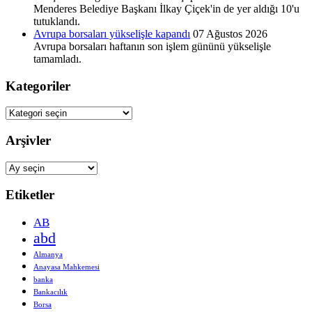
Menderes Belediye Başkanı İlkay Çiçek'in de yer aldığı 10'u
tutuklandı.
Avrupa borsaları yükselişle kapandı
07 Ağustos 2026
Avrupa borsaları haftanın son işlem gününü yükselişle
tamamladı.
Kategoriler
Kategoriler
Arşivler
Arşivler
Etiketler
AB
abd
Almanya
Anayasa Mahkemesi
banka
Bankacılık
Borsa