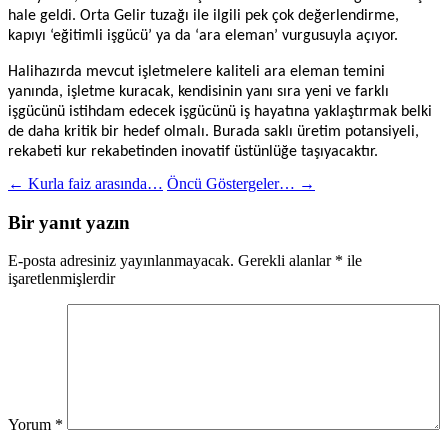
hale geldi. Orta Gelir tuzağı ile ilgili pek çok değerlendirme,
kapıyı ‘eğitimli işgücü’ ya da ‘ara eleman’ vurgusuyla açıyor.
Halihazırda mevcut işletmelere kaliteli ara eleman temini
yanında, işletme kuracak, kendisinin yanı sıra yeni ve farklı
işgücünü istihdam edecek işgücünü iş hayatına yaklaştırmak belki
de daha kritik bir hedef olmalı. Burada saklı üretim potansiyeli,
rekabeti kur rekabetinden inovatif üstünlüğe taşıyacaktır.
Yazı
←
Kurla faiz arasında…
Öncü Göstergeler…
→
dolaşımı
Bir yanıt yazın
E-posta adresiniz yayınlanmayacak.
Gerekli alanlar
*
ile
işaretlenmişlerdir
Yorum
*