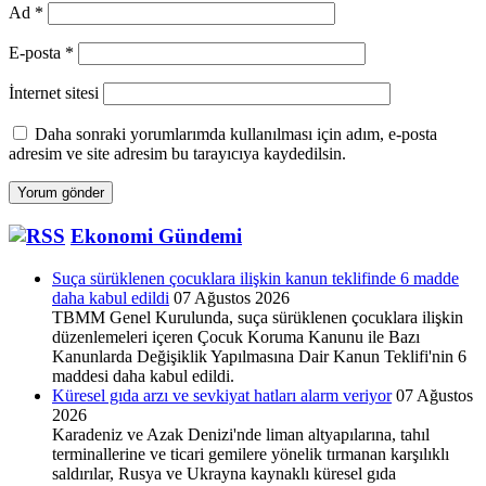
Ad
*
E-posta
*
İnternet sitesi
Daha sonraki yorumlarımda kullanılması için adım, e-posta
adresim ve site adresim bu tarayıcıya kaydedilsin.
Ekonomi Gündemi
Suça sürüklenen çocuklara ilişkin kanun teklifinde 6 madde
daha kabul edildi
07 Ağustos 2026
TBMM Genel Kurulunda, suça sürüklenen çocuklara ilişkin
düzenlemeleri içeren Çocuk Koruma Kanunu ile Bazı
Kanunlarda Değişiklik Yapılmasına Dair Kanun Teklifi'nin 6
maddesi daha kabul edildi.
Küresel gıda arzı ve sevkiyat hatları alarm veriyor
07 Ağustos
2026
Karadeniz ve Azak Denizi'nde liman altyapılarına, tahıl
terminallerine ve ticari gemilere yönelik tırmanan karşılıklı
saldırılar, Rusya ve Ukrayna kaynaklı küresel gıda