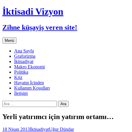
İktisadi Vizyon
Zihne küşayiş veren site!
İçeriğe
Menü
atla
Ana Sayfa
Graforizma
İktisadiyat
Makro Ekonomi
Politika
Kriz
Hayatın İçinden
Kullanım Koşulları
İletişim
Arama:
Yerli yatırımcı için yatırım ortamı…
18 Nisan 2013
İktisadiyat
Uğur Dündar