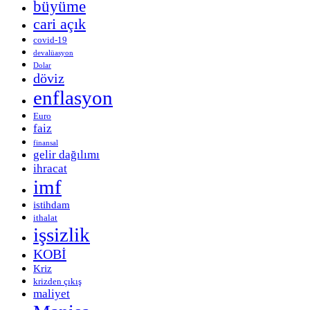
büyüme
cari açık
covid-19
devalüasyon
Dolar
döviz
enflasyon
Euro
faiz
finansal
gelir dağılımı
ihracat
imf
istihdam
ithalat
işsizlik
KOBİ
Kriz
krizden çıkış
maliyet