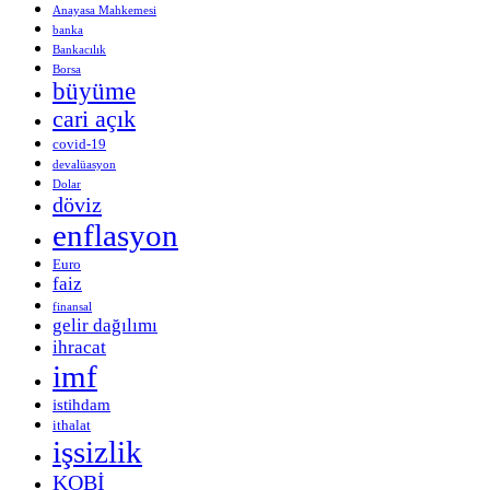
Anayasa Mahkemesi
banka
Bankacılık
Borsa
büyüme
cari açık
covid-19
devalüasyon
Dolar
döviz
enflasyon
Euro
faiz
finansal
gelir dağılımı
ihracat
imf
istihdam
ithalat
işsizlik
KOBİ