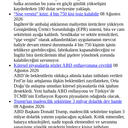
halka arzından bu yana en güçlü günlük yükselişini
kaydederken 180 dolar seviyesine yaklaştı.
“Şişe vergisi” krizi: 4 bin 750 kişi işsiz kalabilir
08 Ağustos
2026
İngiltere'de ambalaj atıklarının maliyetini üreticilere yükleyen
Genişletilmiş Üretici Sorumluluğu (EPR) sistemi, bira ve cam
sektörünü ayağa kaldırdı. Sendikalar ve sektör temsilcileri,
“şişe vergisi” olarak adlandırdıkları uygulamanın mevcut
haliyle devam etmesi durumunda 4 bin 750 kişinin işinin
tehlikeye girebileceğini, fabrikaların kapanabileceğini ve
İngiliz bira üreticilerinin ithal şişelere yönelmek zorunda
kalabileceğini savunuyor.
Küresel piyasalarda gözler ABD enflasyonuna çevrildi
08
Ağustos 2026
ABD’de beklentilerin oldukça altında kalan istihdam verileri
Fed’in faiz artışlarına ilişkin beklentileri zayıflatırken, Orta
Doğu’da anlaşma umutları küresel piyasalarda risk iştahını
destekledi. Yeni haftada ABD enflasyonu ve Türkiye’de
TCMB’nin Enflasyon Raporu piyasaların odağında olacak.
Trump'tan madencilik sektörüne 3 milyar dolarlık dev hamle
08 Ağustos 2026
ABD Başkanı Donald Trump, madencilik sektörüne toplam 3
milyar dolarlık yatırım yapılacağını açıkladı. Kritik mineraller,
batarya teknolojileri, nadir toprak elementleri ve savunma
sanayisine yönelik projelerin binlerce kişiye istihdam