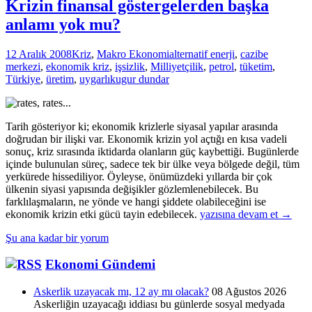
Krizin finansal göstergelerden başka
anlamı yok mu?
12 Aralık 2008
Kriz
,
Makro Ekonomi
alternatif enerji
,
cazibe
merkezi
,
ekonomik kriz
,
işsizlik
,
Milliyetçilik
,
petrol
,
tüketim
,
Türkiye
,
üretim
,
uygarlık
ugur dundar
Tarih gösteriyor ki; ekonomik krizlerle siyasal yapılar arasında
doğrudan bir ilişki var. Ekonomik krizin yol açtığı en kısa vadeli
sonuç, kriz sırasında iktidarda olanların güç kaybettiği. Bugünlerde
içinde bulunulan süreç, sadece tek bir ülke veya bölgede değil, tüm
yerkürede hissediliyor. Öyleyse, önümüzdeki yıllarda bir çok
ülkenin siyasi yapısında değişikler gözlemlenebilecek. Bu
farklılaşmaların, ne yönde ve hangi şiddete olabileceğini ise
Krizin
ekonomik krizin etki gücü tayin edebilecek.
yazısına devam et
→
finansal
Şu ana kadar bir yorum
göstergelerden
başka
Ekonomi Gündemi
anlamı
yok
mu?
Askerlik uzayacak mı, 12 ay mı olacak?
08 Ağustos 2026
Askerliğin uzayacağı iddiası bu günlerde sosyal medyada