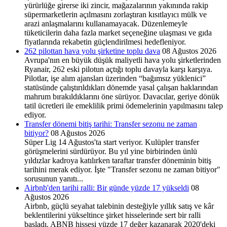
yürürlüğe girerse iki zincir, mağazalarının yakınında rakip
süpermarketlerin açılmasını zorlaştıran kısıtlayıcı mülk ve
arazi anlaşmalarını kullanamayacak. Düzenlemeyle
tüketicilerin daha fazla market seçeneğine ulaşması ve gıda
fiyatlarında rekabetin güçlendirilmesi hedefleniyor.
262 pilottan hava yolu şirketine toplu dava
08 Ağustos 2026
Avrupa'nın en büyük düşük maliyetli hava yolu şirketlerinden
Ryanair, 262 eski pilotun açtığı toplu davayla karşı karşıya.
Pilotlar, işe alım ajansları üzerinden “bağımsız yüklenici”
statüsünde çalıştırıldıkları dönemde yasal çalışan haklarından
mahrum bırakıldıklarını öne sürüyor. Davacılar, geriye dönük
tatil ücretleri ile emeklilik primi ödemelerinin yapılmasını talep
ediyor.
Transfer dönemi bitiş tarihi: Transfer sezonu ne zaman
bitiyor?
08 Ağustos 2026
Süper Lig 14 Ağustos'ta start veriyor. Kulüpler transfer
görüşmelerini sürdürüyor. Bu yıl yine birbirinden ünlü
yıldızlar kadroya katılırken taraftar transfer döneminin bitiş
tarihini merak ediyor. İşte "Transfer sezonu ne zaman bitiyor"
sorusunun yanıtı...
Airbnb'den tarihi ralli: Bir günde yüzde 17 yükseldi
08
Ağustos 2026
Airbnb, güçlü seyahat talebinin desteğiyle yıllık satış ve kâr
beklentilerini yükseltince şirket hisselerinde sert bir ralli
başladı. ABNB hissesi yüzde 17 değer kazanarak 2020'deki