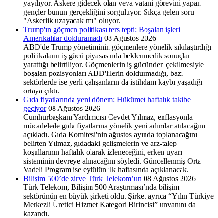
yayılıyor. Askere gidecek olan veya vatani görevini yapan
gençler bunun gerçekliğini sorguluyor. Sıkça gelen soru
"Askerlik uzayacak mı" oluyor.
Trump'ın göçmen politikası ters tepti: Boşalan işleri
Amerikalılar dolduramadı
08 Ağustos 2026
ABD'de Trump yönetiminin göçmenlere yönelik sıkılaştırdığı
politikaların iş gücü piyasasında beklenmedik sonuçlar
yarattığı belirtiliyor. Göçmenlerin iş gücünden çekilmesiyle
boşalan pozisyonları ABD'lilerin doldurmadığı, bazı
sektörlerde ise yerli çalışanların da istihdam kaybı yaşadığı
ortaya çıktı.
Gıda fiyatlarında yeni dönem: Hükümet haftalık takibe
geçiyor
08 Ağustos 2026
Cumhurbaşkanı Yardımcısı Cevdet Yılmaz, enflasyonla
mücadelede gıda fiyatlarına yönelik yeni adımlar atılacağını
açıkladı. Gıda Komitesi'nin ağustos ayında toplanacağını
belirten Yılmaz, gıdadaki gelişmelerin ve arz-talep
koşullarının haftalık olarak izleneceğini, erken uyarı
sisteminin devreye alınacağını söyledi. Güncellenmiş Orta
Vadeli Program ise eylülün ilk haftasında açıklanacak.
Bilişim 500’de zirve Türk Telekom’un
08 Ağustos 2026
Türk Telekom, Bilişim 500 Araştırması’nda bilişim
sektörünün en büyük şirketi oldu. Şirket ayrıca “Yılın Türkiye
Merkezli Üretici Hizmet Kategori Birincisi” unvanını da
kazandı.