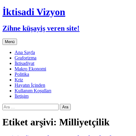
İktisadi Vizyon
Zihne küşayiş veren site!
İçeriğe
Menü
atla
Ana Sayfa
Graforizma
İktisadiyat
Makro Ekonomi
Politika
Kriz
Hayatın İçinden
Kullanım Koşulları
İletişim
Arama:
Etiket arşivi: Milliyetçilik