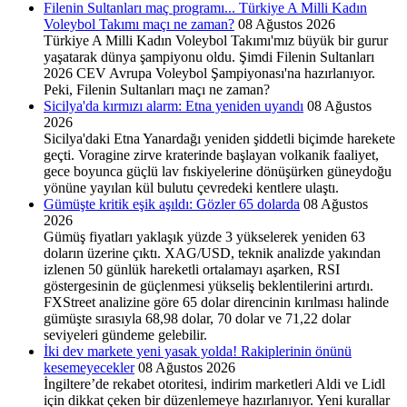
Filenin Sultanları maç programı... Türkiye A Milli Kadın
Voleybol Takımı maçı ne zaman?
08 Ağustos 2026
Türkiye A Milli Kadın Voleybol Takımı'mız büyük bir gurur
yaşatarak dünya şampiyonu oldu. Şimdi Filenin Sultanları
2026 CEV Avrupa Voleybol Şampiyonası'na hazırlanıyor.
Peki, Filenin Sultanları maçı ne zaman?
Sicilya'da kırmızı alarm: Etna yeniden uyandı
08 Ağustos
2026
Sicilya'daki Etna Yanardağı yeniden şiddetli biçimde harekete
geçti. Voragine zirve kraterinde başlayan volkanik faaliyet,
gece boyunca güçlü lav fıskiyelerine dönüşürken güneydoğu
yönüne yayılan kül bulutu çevredeki kentlere ulaştı.
Gümüşte kritik eşik aşıldı: Gözler 65 dolarda
08 Ağustos
2026
Gümüş fiyatları yaklaşık yüzde 3 yükselerek yeniden 63
doların üzerine çıktı. XAG/USD, teknik analizde yakından
izlenen 50 günlük hareketli ortalamayı aşarken, RSI
göstergesinin de güçlenmesi yükseliş beklentilerini artırdı.
FXStreet analizine göre 65 dolar direncinin kırılması halinde
gümüşte sırasıyla 68,98 dolar, 70 dolar ve 71,22 dolar
seviyeleri gündeme gelebilir.
İki dev markete yeni yasak yolda! Rakiplerinin önünü
kesemeyecekler
08 Ağustos 2026
İngiltere’de rekabet otoritesi, indirim marketleri Aldi ve Lidl
için dikkat çeken bir düzenlemeye hazırlanıyor. Yeni kurallar