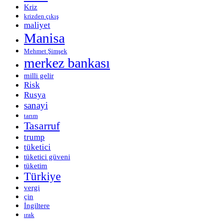
Kriz
krizden çıkış
maliyet
Manisa
Mehmet Şimşek
merkez bankası
milli gelir
Risk
Rusya
sanayi
tarım
Tasarruf
trump
tüketici
tüketici güveni
tüketim
Türkiye
vergi
çin
İngiltere
ırak