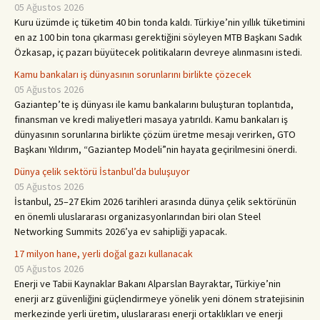
05 Ağustos 2026
Kuru üzümde iç tüketim 40 bin tonda kaldı. Türkiye’nin yıllık tüketimini
en az 100 bin tona çıkarması gerektiğini söyleyen MTB Başkanı Sadık
Özkasap, iç pazarı büyütecek politikaların devreye alınmasını istedi.
Kamu bankaları iş dünyasının sorunlarını birlikte çözecek
05 Ağustos 2026
Gaziantep’te iş dünyası ile kamu bankalarını buluşturan toplantıda,
finansman ve kredi maliyetleri masaya yatırıldı. Kamu bankaları iş
dünyasının sorunlarına birlikte çözüm üretme mesajı verirken, GTO
Başkanı Yıldırım, “Gaziantep Modeli”nin hayata geçirilmesini önerdi.
Dünya çelik sektörü İstanbul’da buluşuyor
05 Ağustos 2026
İstanbul, 25–27 Ekim 2026 tarihleri arasında dünya çe­lik sektörünün
en önemli ulus­lararası organizasyonların­dan biri olan Steel
Networking Summits 2026’ya ev sahipli­ği yapacak.
17 milyon hane, yerli doğal gazı kullanacak
05 Ağustos 2026
Enerji ve Tabii Kaynaklar Bakanı Alparslan Bayraktar, Türkiye’nin
enerji arz güvenliğini güçlendirmeye yönelik yeni dönem stratejisinin
merkezinde yerli üretim, uluslararası enerji ortaklıkları ve enerji