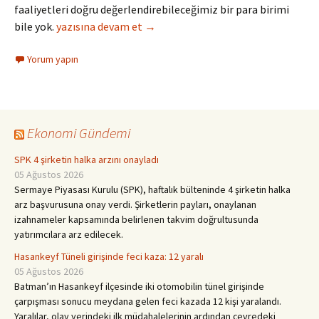
faaliyetleri doğru değerlendirebileceğimiz bir para birimi
İş İdaresinde “Zamanın Ruhu”
bile yok.
yazısına devam et
→
Yorum yapın
Ekonomi Gündemi
SPK 4 şirketin halka arzını onayladı
05 Ağustos 2026
Sermaye Piyasası Kurulu (SPK), haftalık bülteninde 4 şirketin halka
arz başvurusuna onay verdi. Şirketlerin payları, onaylanan
izahnameler kapsamında belirlenen takvim doğrultusunda
yatırımcılara arz edilecek.
Hasankeyf Tüneli girişinde feci kaza: 12 yaralı
05 Ağustos 2026
Batman’ın Hasankeyf ilçesinde iki otomobilin tünel girişinde
çarpışması sonucu meydana gelen feci kazada 12 kişi yaralandı.
Yaralılar, olay yerindeki ilk müdahalelerinin ardından çevredeki