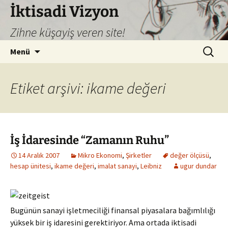
İktisadi Vizyon
Zihne küşayiş veren site!
İçeriğe
Arama:
Menü
atla
Etiket arşivi: ikame değeri
İş İdaresinde “Zamanın Ruhu”
14 Aralık 2007
Mikro Ekonomi
,
Şirketler
değer ölçüsü
,
hesap ünitesi
,
ikame değeri
,
imalat sanayi
,
Leibniz
ugur dundar
Bugünün sanayi işletmeciliği finansal piyasalara bağımlılığı
yüksek bir iş idaresini gerektiriyor. Ama ortada iktisadi