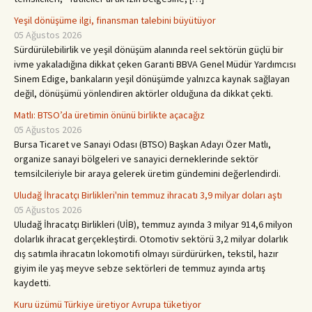
Yeşil dönüşüme ilgi, finansman talebini büyütüyor
05 Ağustos 2026
Sürdürülebilirlik ve yeşil dönüşüm alanında reel sektörün güçlü bir
ivme yakaladığına dikkat çeken Garanti BBVA Genel Müdür Yardımcısı
Sinem Edige, bankaların yeşil dönüşümde yalnızca kaynak sağlayan
değil, dönüşümü yönlendiren aktörler olduğuna da dikkat çekti.
Matlı: BTSO’da üretimin önünü birlikte açacağız
05 Ağustos 2026
Bursa Ticaret ve Sanayi Oda­sı (BTSO) Başkan Adayı Özer Matlı,
organize sanayi böl­geleri ve sanayici derneklerinde sektör
temsilcileriyle bir araya gelerek üretim gündemini de­ğerlendirdi.
Uludağ İhracatçı Birlikleri'nin temmuz ihracatı 3,9 milyar doları aştı
05 Ağustos 2026
Uludağ İhracatçı Birlikle­ri (UİB), temmuz ayında 3 milyar 914,6 milyon
dolarlık ih­racat gerçekleştirdi. Otomotiv sektörü 3,2 milyar dolarlık
dış satımla ihracatın lokomotifi ol­mayı sürdürürken, tekstil, hazır
giyim ile yaş meyve sebze sek­törleri de temmuz ayında artış
kaydetti.
Kuru üzümü Türkiye üretiyor Avrupa tüketiyor