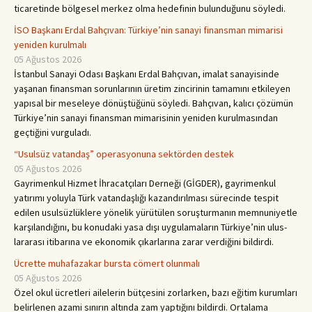
ticaretinde bölgesel merkez olma hedefinin bulunduğunu söyledi.
İSO Başkanı Erdal Bahçıvan: Türkiye’nin sanayi finansman mimarisi
yeniden kurulmalı
05 Ağustos 2026
İstanbul Sanayi Odası Başkanı Erdal Bahçıvan, imalat sanayisinde
yaşanan finansman sorunlarının üretim zincirinin tamamını etkileyen
yapısal bir meseleye dönüştüğünü söyledi. Bahçıvan, kalıcı çözümün
Türkiye’nin sanayi finansman mimarisinin yeniden kurulmasından
geçtiğini vurguladı.
“Usulsüz vatandaş” operasyonuna sektörden destek
05 Ağustos 2026
Gayrimenkul Hizmet İhracat­çıları Derneği (GİGDER), gayrimenkul
yatırımı yoluyla Türk vatandaşlığı kazandırılma­sı sürecinde tespit
edilen usul­süzlüklere yönelik yürütülen so­ruşturmanın memnuniyetle
kar­şılandığını, bu konudaki yasa dışı uygulamaların Türkiye’nin ulus­
lararası itibarına ve ekonomik çı­karlarına zarar verdiğini bildir­di.
Ücrette muhafazakar bursta cömert olunmalı
05 Ağustos 2026
Özel okul ücretleri ailelerin bütçesini zorlarken, bazı eğitim kurumları
belirlenen azami sınırın altında zam yaptığını bildirdi. Ortalama