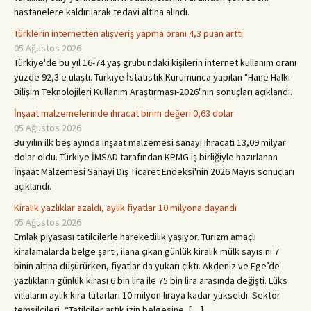
hastanelere kaldırılarak tedavi altına alındı.
Türklerin internetten alışveriş yapma oranı 4,3 puan arttı
05 Ağustos 2026
Türkiye'de bu yıl 16-74 yaş gru­bundaki kişilerin internet kullanım oranı
yüzde 92,3'e ulaş­tı. Türkiye İstatistik Kurumunca yapılan "Hane Halkı
Bilişim Tek­nolojileri Kullanım Araştırma­sı-2026"nın sonuçları açıklandı.
İnşaat malzemelerinde ihracat birim değeri 0,63 dolar
05 Ağustos 2026
Bu yılın ilk beş ayında inşaat malzemesi sanayi ihracatı 13,09 milyar
dolar oldu. Türkiye İMSAD tarafından KPMG iş birliğiyle hazırlanan
İnşaat Malzemesi Sanayi Dış Ticaret Endeksi'nin 2026 Mayıs sonuçları
açıklandı.
Kiralık yazlıklar azaldı, aylık fiyatlar 10 milyona dayandı
05 Ağustos 2026
Emlak piyasası tatilcilerle hareketlilik yaşıyor. Turizm amaçlı
kiralamalarda belge şartı, ilana çıkan günlük kiralık mülk sayısını 7
binin altına düşürürken, fiyatlar da yukarı çıktı. Akdeniz ve Ege’de
yazlıkların günlük kirası 6 bin lira ile 75 bin lira arasında değişti. Lüks
villaların aylık kira tutarları 10 milyon liraya kadar yükseldi. Sektör
temsilcileri, “Tatilciler artık izin belgesine, […]