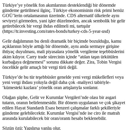
Türkiye’ye yönelik fon akımlarının desteklendiği bir dönemde
gündeme getirilmesi ilginç. Türkiye ekonomisinin risk primi henüz
GOÜ’lerin ortalamasının üzerinde. CDS alternatif ülkelerle aynı
seviyeyi görmeden, yani işler düzelmeden, ancak sembolik bir gelir
getirebilecek bir vergi ihdas edilmeli mi, tartışılır
(https://tr.investing.com/rates-bonds/turkey-cds-5-year-usd)
Gelir dağılımının bu denli dramatik bir biçimde bozulduğu, kamu
açıklarının böyle arttığı bir dönemde, aynı anda sermaye girişine
ihtiyaç duyulması, mali piyasalara yönelik vergileme teşebbüslerini
akim kılıyor. Carry trade sürecinin içinde “atılan taşın ürkütülen
kurbağaya değmemesi” sorunu dikkate değer. Zira, Tobin Vergisi
öncelikle gelir amaçlı bir vergi türü değil.
Türkiye’de bu tür teşebbüsler genelde yeni vergi mükellefleri veya
yeni vergi ihdası yoluyla değil daha çok -maliyeci tabiriyle-
‘kümesteki kazlara’ yönelik oran artışlarıyla sonlanır.
Olağan şüphe, Gelir ve Kurumlar Vergileri’nde olası bir asgari
tutarın, oranın belirlenmesidir. Bir dönem uygulanan ve çok şikayet
edilen Hayat Standardı Esası benzeri çalışmalar farklı şekilleriyle
gündeme gelebilecektir. Kurumlar Vergisi’nde ise ciro ile matrah
arasında kurulabilecek bir oran/orantı hesabı beklenebilir.
Sözün özü: Yapılırsa yanlış olur.