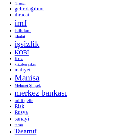
finansal
gelir dağılımı
ihracat
imf
istihdam
ithalat
işsizlik
KOBİ
Kriz
krizden çıkış
maliyet
Manisa
Mehmet Şimşek
merkez bankası
milli gelir
Risk
Rusya
sanayi
tarım
Tasarruf