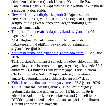
düzenlemeleri içeren Çocuk Koruma Kanunu ile Bazı
Kanunlarda Değişiklik Yapılmasına Dair Kanun Teklifi'nin ilk
2 maddesi kabul edildi.
New York borsası düşüşle kapandı
06 Ağustos 2026
New York borsası, yatırımcıların Orta Doğu'daki jeopolitik
gelişmeleri ve şirket bilançolarını değerlendirdiği günü
düşüşle tamamladı.
Trump'tan İran mesajı: Anlaşma yakında sağlanabilir
06
Ağustos 2026
ABD Başkanı Donald Trump, İran'la devam eden
müzakerelerin iyi gittiğini ve yakında bir anlaşmanın
sağlanabileceğini belirtti.
Yatırım harcamalarını yüzde 52,3 oranında artırdı
06 Ağustos
2026
Türk Telekom’un finansal sonuçlarına göre, şirket yılın ilk
yarısında yatırım harcamalarını geçen yıla kıyasla yüzde 52,3
artırdı ve 41,4 milyar TL’lik yatırım yaptı. Türk Telekom
CEO’su Ebubekir Şahin, “Dijital geleceği inşa etmek
amacıyla yatırımlarımıza aralıksız devam ettik” dedi.
Yüksek rekolte ihracatı artırmaya yetmedi
06 Ağustos 2026
TUSAF Başkanı Mesut Çakmak, Türkiye'nin buğday
üretimindeki gücüne rağmen 18 bin TL’lik ton fiyatıyla
küresel pazarlarda rekabet etmekte zorlandığını belirterek,
DİR’deki yeni düzenlemelerin de un sanayicilerinin ihracat
sürecini zorlaştırdığını kaydetti.