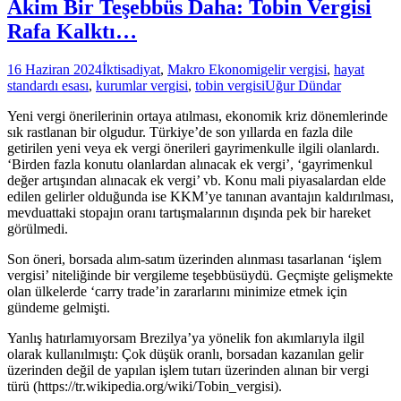
Akim Bir Teşebbüs Daha: Tobin Vergisi
Rafa Kalktı…
16 Haziran 2024
İktisadiyat
,
Makro Ekonomi
gelir vergisi
,
hayat
standardı esası
,
kurumlar vergisi
,
tobin vergisi
Uğur Dündar
Yeni vergi önerilerinin ortaya atılması, ekonomik kriz dönemlerinde
sık rastlanan bir olgudur. Türkiye’de son yıllarda en fazla dile
getirilen yeni veya ek vergi önerileri gayrimenkulle ilgili olanlardı.
‘Birden fazla konutu olanlardan alınacak ek vergi’, ‘gayrimenkul
değer artışından alınacak ek vergi’ vb. Konu mali piyasalardan elde
edilen gelirler olduğunda ise KKM’ye tanınan avantajın kaldırılması,
mevduattaki stopajın oranı tartışmalarının dışında pek bir hareket
görülmedi.
Son öneri, borsada alım-satım üzerinden alınması tasarlanan ‘işlem
vergisi’ niteliğinde bir vergileme teşebbüsüydü. Geçmişte gelişmekte
olan ülkelerde ‘carry trade’in zararlarını minimize etmek için
gündeme gelmişti.
Yanlış hatırlamıyorsam Brezilya’ya yönelik fon akımlarıyla ilgil
olarak kullanılmıştı: Çok düşük oranlı, borsadan kazanılan gelir
üzerinden değil de yapılan işlem tutarı üzerinden alınan bir vergi
türü (https://tr.wikipedia.org/wiki/Tobin_vergisi).