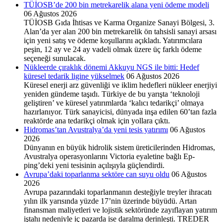
TÜİOSB’de 200 bin metrekarelik alana yeni ödeme modeli
06 Ağustos 2026
TÜİOSB Gıda İhtisas ve Karma Organize Sa­nayi Bölgesi, 3.
Alan’da yer alan 200 bin metrekare­lik ön tahsisli sanayi arsası
için yeni satış ve ödeme ko­şullarını açıkladı. Yatırım­cılara
peşin, 12 ay ve 24 ay vadeli olmak üzere üç farklı ödeme
seçeneği sunulacak.
Nükleerde çıraklık dönemi Akkuyu NGS ile bitti: Hedef
küresel tedarik ligine yükselmek
06 Ağustos 2026
Küresel enerji arz güvenliği ve iklim hedefleri nükleer enerjiyi
yeniden gündeme taşıdı. Türkiye de bu yarışta ‘teknoloji
geliştiren’ ve küresel yatırımlarda ‘kalıcı tedarikçi’ olmaya
hazırlanıyor. Türk sanayicisi, dünyada inşa edilen 60’tan fazla
reaktörde ana tedarikçi olmak için yollara çıktı.
Hidromas’tan Avustralya’da yeni tesis yatırımı
06 Ağustos
2026
Dünyanın en büyük hidrolik sistem üreticilerinden Hid­romas,
Avustralya operasyonla­rını Victoria eyaletine bağlı Ep­
ping’deki yeni tesisinin açılışıy­la güçlendirdi.
Avrupa’daki toparlanma sektöre can suyu oldu
06 Ağustos
2026
Avrupa pazarındaki toparlanmanın desteğiyle treyler ihracatı
yılın ilk yarısında yüzde 17’nin üzerinde büyüdü. Artan
finansman maliyetleri ve lojistik sektöründe zayıflayan yatırım
iştahı nedeniyle iç pazarda ise daralma derinleşti. TREDER