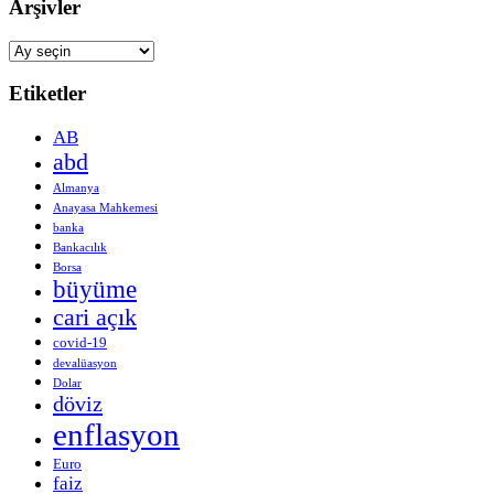
Arşivler
Arşivler
Etiketler
AB
abd
Almanya
Anayasa Mahkemesi
banka
Bankacılık
Borsa
büyüme
cari açık
covid-19
devalüasyon
Dolar
döviz
enflasyon
Euro
faiz