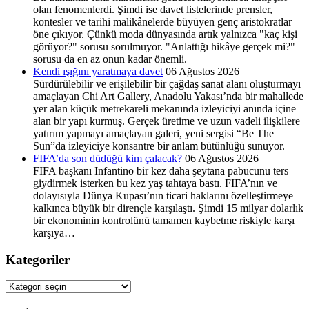
olan fenomenlerdi. Şimdi ise davet listelerinde prensler,
kontesler ve tarihi malikânelerde büyüyen genç aristokratlar
öne çıkıyor. Çünkü moda dünyasında artık yalnızca "kaç kişi
görüyor?" sorusu sorulmuyor. "Anlattığı hikâye gerçek mi?"
sorusu da en az onun kadar önemli.
Kendi ışığını yaratmaya davet
06 Ağustos 2026
Sürdürülebilir ve erişilebilir bir çağdaş sanat alanı oluşturmayı
amaçlayan Chi Art Gallery, Anadolu Yakası’nda bir mahallede
yer alan küçük metrekareli mekanında izleyiciyi anında içine
alan bir yapı kurmuş. Gerçek üretime ve uzun vadeli ilişkilere
yatırım yapmayı amaçlayan galeri, yeni sergisi “Be The
Sun”da izleyiciye konsantre bir anlam bütünlüğü sunuyor.
FIFA’da son düdüğü kim çalacak?
06 Ağustos 2026
FIFA başkanı Infantino bir kez daha şeytana pabucunu ters
giydirmek isterken bu kez yaş tahtaya bastı. FIFA’nın ve
dolayısıyla Dünya Kupası’nın ticari haklarını özelleştirmeye
kalkınca büyük bir dirençle karşılaştı. Şimdi 15 milyar dolarlık
bir ekonominin kontrolünü tamamen kaybetme riskiyle karşı
karşıya…
Kategoriler
Kategoriler