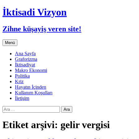
İktisadi Vizyon
Zihne küşayiş veren site!
İçeriğe
Menü
atla
Ana Sayfa
Graforizma
İktisadiyat
Makro Ekonomi
Politika
Kriz
Hayatın İçinden
Kullanım Koşulları
İletişim
Arama:
Etiket arşivi: gelir vergisi