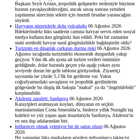
Başkanı Seyit Arslan, jeopolitik gelişmeler nedeniyle büyüme
hızının yavaşlayabileceğini, ancak savaş sonrası yeniden
yapılanma sürecinin sektör için önemli fırsatlar yaratacağını
söyledi.
Havyarın sürprizlerle dolu yolculuğu
06 Ağustos 2026
Bileklerindeki lüks saatlerin camına havyar servis eden sosyal
medya kullanıcıları görgüsüz ilan edildi. Peki bir zamanlar
statü sembolü havyar nasıl görgüsüzlükle bağdaştırılır oldu?
Turizmin en dinamik çarkının durma riski
06 Ağustos 2026
Ağustos sıcağında turizmdeki ekonomik durgunluk yakıp
geçiyor. Yılın ilk altı ayına ait turizm verileri önümüze
geldiğinde, dolar bazında geçen yıla aşağı yukarı aynı
seviyede duran bir gelir tablosu görüyorduk. Ziyaretçi
sayısında ise yüzde 5,1'lik bir gerileme var. Yakın
coğrafyamızdaki savaşların ve jeopolitik gerilimlerin
gölgesinde bu düşüş ilk bakışta "makul" ya da "öngörülebilir"
karşılanabilir.
Akdeniz zarafeti: Sardunya
06 Ağustos 2026
Karayipleri aratmayan koyları, dünyanın en seçkin
marinalarından Costa Smeralda'sı, binlerce yıllık Nuraghi taş
kuleleri ve yüz yaşını aşan insanlarıyla Sardunya, Akdeniz'in
en sıra dışı adalarından biri.
Influencer olmak yetmiyor bir de şaton olsun
06 Ağustos
2026
Bir zamanlar lüks markaların gözdesi milyonlarca takipçisi