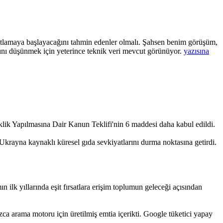
rahatlamaya başlayacağını tahmin edenler olmalı. Şahsen benim görüşüm,
Krizden
ını düşünmek için yeterince teknik veri mevcut görünüyor.
yazısına
Çıkışla
İlgili
Görüş
Ayrılıkları…
k Yapılmasına Dair Kanun Teklifi'nin 6 maddesi daha kabul edildi.
e Ukrayna kaynaklı küresel gıda sevkiyatlarını durma noktasına getirdi.
lk yıllarında eşit fırsatlara erişim toplumun geleceği açısından
ızca arama motoru için üretilmiş emtia içerikti. Google tüketici yapay