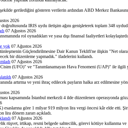
lde gerilediğini gösteren verilerin ardından ABD Merkez Bankasının (Fe
ustos 2026
r doğrultusunda IRIS uydu iletişim ağını genişleterek toplam 348 uydud
ndı
07 Ağustos 2026
ında rol oynadıkları ve yasa dışı finansal faaliyetleri kolaylaştırdıkla
me yok
07 Ağustos 2026
eşmenin Güçlendirilmesine Dair Kanun Teklifi'ne ilişkin "Net olarak b
recek bir düzenleme yapmadık." ifadelerini kullandı.
ımladı
07 Ağustos 2026
im (UFO)" ve "Tanımlanamayan Hava Fenomeni (UAP)" ile ilgili yeni
latıldı
07 Ağustos 2026
nda artırma ve yeni ihraç edilecek payların halka arz edilmesine yönel
ustos 2026
rması kapsamında İstanbul merkezli 4 ilde düzenlenen operasyonda gözal
6
esaslarına göre 1 milyar 919 milyon lira vergi öncesi kâr elde etti. Ş
n lira dönem zararı açıkladı.
klandı
07 Ağustos 2026
k rüşvet, irtikap, resmi belgede sahtecilik, görevi kötüye kullanma ve 