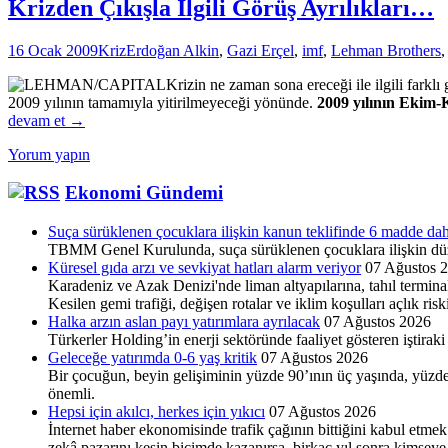
Krizden Çıkışla İlgili Görüş Ayrılıkları…
16 Ocak 2009
Kriz
Erdoğan Alkin
,
Gazi Erçel
,
imf
,
Lehman Brothers
Krizin ne zaman sona ereceği ile ilgili fark
2009 yılının tamamıyla yitirilmeyeceği yönünde.
2009 yılının Ekim-
devam et
→
Yorum yapın
Ekonomi Gündemi
Suça sürüklenen çocuklara ilişkin kanun teklifinde 6 madde dah
TBMM Genel Kurulunda, suça sürüklenen çocuklara ilişkin düz
Küresel gıda arzı ve sevkiyat hatları alarm veriyor
07 Ağustos 
Karadeniz ve Azak Denizi'nde liman altyapılarına, tahıl terminal
Kesilen gemi trafiği, değişen rotalar ve iklim koşulları açlık ris
Halka arzın aslan payı yatırımlara ayrılacak
07 Ağustos 2026
Türkerler Holding’in enerji sektöründe faaliyet göste­ren iştira
Geleceğe yatırımda 0-6 yaş kritik
07 Ağustos 2026
Bir çocuğun, beyin gelişiminin yüzde 90’ının üç yaşında, yüzde
önemli.
Hepsi için akılcı, herkes için yıkıcı
07 Ağustos 2026
İnternet haber ekonomisinde trafik çağının bittiğini kabul etmek
zekâ pazarını kesin biçimde kazanırsa, birkaç yıl sonra kims