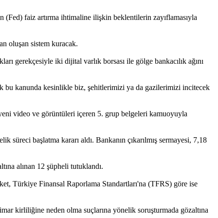
d) faiz artırma ihtimaline ilişkin beklentilerin zayıflamasıyla
an oluşan sistem kuracak.
rı gerekçesiyle iki dijital varlık borsası ile gölge bankacılık ağını
u kanunda kesinlikle biz, şehitlerimizi ya da gazilerimizi incitecek
 video ve görüntüleri içeren 5. grup belgeleri kamuoyuyla
ik süreci başlatma kararı aldı. Bankanın çıkarılmış sermayesi, 7,18
tına alınan 12 şüpheli tutuklandı.
irket, Türkiye Finansal Raporlama Standartları'na (TFRS) göre ise
imar kirliliğine neden olma suçlarına yönelik soruşturmada gözaltına