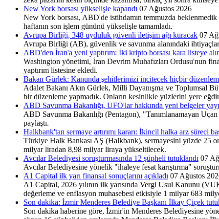
New York borsası yükselişle kapandı
07 Ağustos 2026
New York borsası, ABD'de istihdamın temmuzda beklenmedik şeki
haftanın son işlem gününü yükselişle tamamladı.
Avrupa Birliği, 348 uyduluk güvenli iletişim ağı kuracak
07 Ağ
Avrupa Birliği (AB), güvenlik ve savunma alanındaki ihtiyaçla
ABD'den İran'a yeni yaptırım: İki kripto borsası kara listeye alı
Washington yönetimi, İran Devrim Muhafızları Ordusu'nun finansman
yaptırım listesine ekledi.
Bakan Gürlek: Kanunda şehitlerimizi incitecek hiçbir düzenle
Adalet Bakanı Akın Gürlek, Milli Dayanışma ve Toplumsal Bütünl
bir düzenleme yapmadık. Onların kesinlikle yüzlerini yere eğdi
ABD Savunma Bakanlığı, UFO'lar hakkında yeni belgeler yay
ABD Savunma Bakanlığı (Pentagon), "Tanımlanamayan Uçan Cis
paylaştı.
Halkbank'tan sermaye artırımı kararı: İkincil halka arz süreci baş
Türkiye Halk Bankası AŞ (Halkbank), sermayesini yüzde 25 oranı
milyar liradan 8,98 milyar liraya yükseltilecek.
Avcılar Belediyesi soruşturmasında 12 şüpheli tutuklandı
07 Ağ
Avcılar Belediyesine yönelik "ihaleye fesat karıştırma" soruştu
A1 Capital ilk yarı finansal sonuçlarını açıkladı
07 Ağustos 202
A1 Capital, 2026 yılının ilk yarısında Vergi Usul Kanunu (VUK) 
değerleme ve enflasyon muhasebesi etkisiyle 1 milyar 683 milyo
Son dakika: İzmir Menderes Belediye Başkanı İlkay Çiçek tutu
Son dakika haberine göre, İzmir'in Menderes Belediyesine yöneli