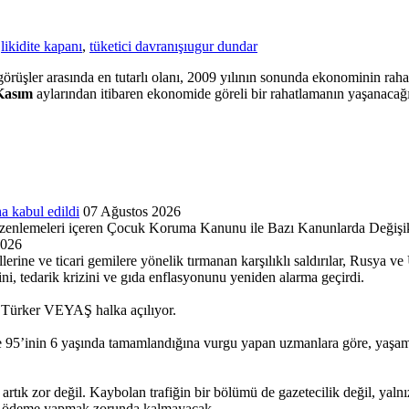
,
likidite kapanı
,
tüketici davranışı
ugur dundar
lı görüşler arasında en tutarlı olanı, 2009 yılının sonunda ekonominin 
Kasım
aylarından itibaren ekonomide göreli bir rahatlamanın yaşanacağ
a kabul edildi
07 Ağustos 2026
enlemeleri içeren Çocuk Koruma Kanunu ile Bazı Kanunlarda Değişikli
2026
lerine ve ticari gemilere yönelik tırmanan karşılıklı saldırılar, Rusya v
kini, tedarik krizini ve gıda enflasyonunu yeniden alarma geçirdi.
ki Türker VEYAŞ halka açılıyor.
 95’inin 6 yaşında tamamlandığına vurgu yapan uzmanlara göre, yaşamın i
 artık zor değil. Kaybolan trafiğin bir bölümü de gazetecilik değil, yaln
eye ödeme yapmak zorunda kalmayacak.