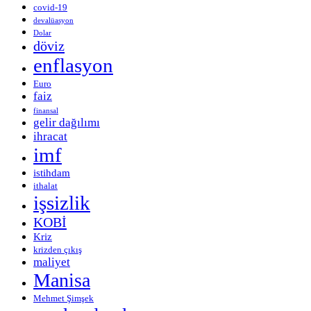
covid-19
devalüasyon
Dolar
döviz
enflasyon
Euro
faiz
finansal
gelir dağılımı
ihracat
imf
istihdam
ithalat
işsizlik
KOBİ
Kriz
krizden çıkış
maliyet
Manisa
Mehmet Şimşek