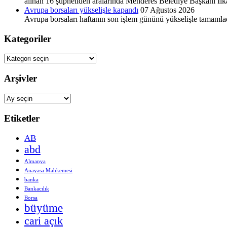
alınan 16 şüpheliden aralarında Menderes Belediye Başkanı İlkay
Avrupa borsaları yükselişle kapandı
07 Ağustos 2026
Avrupa borsaları haftanın son işlem gününü yükselişle tamamla
Kategoriler
Kategoriler
Arşivler
Arşivler
Etiketler
AB
abd
Almanya
Anayasa Mahkemesi
banka
Bankacılık
Borsa
büyüme
cari açık