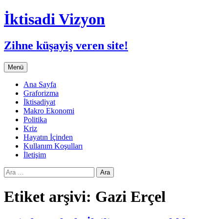
İktisadi Vizyon
Zihne küşayiş veren site!
İçeriğe
Menü
atla
Ana Sayfa
Graforizma
İktisadiyat
Makro Ekonomi
Politika
Kriz
Hayatın İçinden
Kullanım Koşulları
İletişim
Arama:
Etiket arşivi: Gazi Erçel