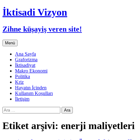
İktisadi Vizyon
Zihne küşayiş veren site!
İçeriğe
Menü
atla
Ana Sayfa
Graforizma
İktisadiyat
Makro Ekonomi
Politika
Kriz
Hayatın İçinden
Kullanım Koşulları
İletişim
Arama:
Etiket arşivi: enerji maliyetleri