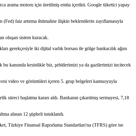
ızca arama motoru için üretilmiş emtia içerikti. Google tüketici yapay
d) faiz artırma ihtimaline ilişkin beklentilerin zayıflamasıyla
an oluşan sistem kuracak.
rı gerekçesiyle iki dijital varlık borsası ile gölge bankacılık ağını
u kanunda kesinlikle biz, şehitlerimizi ya da gazilerimizi incitecek
 video ve görüntüleri içeren 5. grup belgeleri kamuoyuyla
ik süreci başlatma kararı aldı. Bankanın çıkarılmış sermayesi, 7,18
tına alınan 12 şüpheli tutuklandı.
irket, Türkiye Finansal Raporlama Standartları'na (TFRS) göre ise