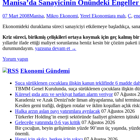
Manisa’da Sanayicinin Önündeki Engeller
07 Mart 2008
Manisa
,
Mikro Ekonomi
,
Yerel Ekonomi
ara malı
,
Ç
,
ene
Ekonomideki duraklama süreci sanayiciyi etkilemeye başladıkça, sanayici
Kriz süreci, birikmiş çelişkileri ortaya koymak için geç kalmış bi
yıllardır ifade ettiği maliyet sorunlarına henüz kesin bir çözüm paketi
Manisa’da
durumundayım.
yazısına devam et
→
Sanayicinin
Yorum yapın
Önündeki
Engeller
Ekonomi Gündemi
ve
Olanaklar
Suça sürüklenen çocuklara ilişkin kanun teklifinde 6 madde dah
TBMM Genel Kurulunda, suça sürüklenen çocuklara ilişkin düz
Küresel gıda arzı ve sevkiyat hatları alarm veriyor
07 Ağustos 
Karadeniz ve Azak Denizi'nde liman altyapılarına, tahıl terminal
Kesilen gemi trafiği, değişen rotalar ve iklim koşulları açlık ris
Halka arzın aslan payı yatırımlara ayrılacak
07 Ağustos 2026
Türkerler Holding’in enerji sektöründe faaliyet göste­ren iştira
Geleceğe yatırımda 0-6 yaş kritik
07 Ağustos 2026
Bir çocuğun, beyin gelişiminin yüzde 90’ının üç yaşında, yüzde
önemli.
Hepsi için akılcı, herkes için yıkıcı
07 Ağustos 2026