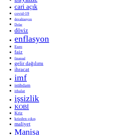
cari açık
covid-19
devalüasyon
Dolar
döviz
enflasyon
Euro
faiz
finansal
gelir dağılımı
ihracat
imf
istihdam
ithalat
işsizlik
KOBİ
Kriz
krizden çıkış
maliyet
Manisa