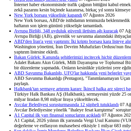
İnternet haber ekonomisinde trafik çağının bittiğini kabul etmek
zekâ pazarını kesin biçimde kazanırsa, birkaç yıl sonra kims
New York borsası yükselişle kapandı
07 Ağustos 2026
New York borsası, ABD'de istihdamın temmuzda beklenmedik şeki
haftanın son işlem gününü yükselişle tamamladı.
Avrupa Birliği, 348 uyduluk güvenli iletişim ağı kuracak
07 Ağ
Avrupa Birliği (AB), güvenlik ve savunma alanındaki ihtiyaçla
ABD'den İran'a yeni yaptırım: İki kripto borsası kara listeye alı
Washington yönetimi, İran Devrim Muhafızları Ordusu'nun finansman
yaptırım listesine ekledi.
Bakan Gürlek: Kanunda şehitlerimizi incitecek hiçbir düzenle
Adalet Bakanı Akın Gürlek, Milli Dayanışma ve Toplumsal Bütünl
bir düzenleme yapmadık. Onların kesinlikle yüzlerini yere eğdi
ABD Savunma Bakanlığı, UFO'lar hakkında yeni belgeler yay
ABD Savunma Bakanlığı (Pentagon), "Tanımlanamayan Uçan Cis
paylaştı.
Halkbank'tan sermaye artırımı kararı: İkincil halka arz süreci baş
Türkiye Halk Bankası AŞ (Halkbank), sermayesini yüzde 25 oranı
milyar liradan 8,98 milyar liraya yükseltilecek.
Avcılar Belediyesi soruşturmasında 12 şüpheli tutuklandı
07 Ağ
Avcılar Belediyesine yönelik "ihaleye fesat karıştırma" soruştu
A1 Capital ilk yarı finansal sonuçlarını açıkladı
07 Ağustos 202
A1 Capital, 2026 yılının ilk yarısında Vergi Usul Kanunu (VUK) 
değerleme ve enflasyon muhasebesi etkisiyle 1 milyar 683 milyo
Son dakika: İzmir Menderes Belediye Başkanı İlkay Çiçek tutu