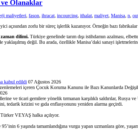
 ve Olanaklar
rji maliyetleri
,
fason
,
ihracat
,
incourcing
,
ithalat
,
maliyet
,
Manisa
,
n
,
ou
 açısından zorlu bir süreç işlerlik kazanıyor. Örneğin bazı fabrikalar ç
r zaman dilimi.
Türkiye genelinde tarım dışı istihdamın azalması, elbette
 ile yaklaşılmış değil. Bu arada, özellikle Manisa’daki sanayi işletmeler
a kabul edildi
07 Ağustos 2026
enlemeleri içeren Çocuk Koruma Kanunu ile Bazı Kanunlarda Değişikli
2026
lerine ve ticari gemilere yönelik tırmanan karşılıklı saldırılar, Rusya v
kini, tedarik krizini ve gıda enflasyonunu yeniden alarma geçirdi.
ki Türker VEYAŞ halka açılıyor.
 95’inin 6 yaşında tamamlandığına vurgu yapan uzmanlara göre, yaşamın i