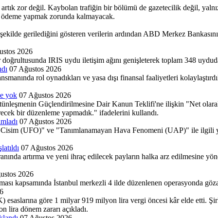
 artık zor değil. Kaybolan trafiğin bir bölümü de gazetecilik değil, yaln
eye ödeme yapmak zorunda kalmayacak.
lde gerilediğini gösteren verilerin ardından ABD Merkez Bankasının (Fe
ustos 2026
r doğrultusunda IRIS uydu iletişim ağını genişleterek toplam 348 uydud
ndı
07 Ağustos 2026
ında rol oynadıkları ve yasa dışı finansal faaliyetleri kolaylaştırdıkla
me yok
07 Ağustos 2026
eşmenin Güçlendirilmesine Dair Kanun Teklifi'ne ilişkin "Net olarak b
recek bir düzenleme yapmadık." ifadelerini kullandı.
ımladı
07 Ağustos 2026
im (UFO)" ve "Tanımlanamayan Hava Fenomeni (UAP)" ile ilgili yeni
latıldı
07 Ağustos 2026
nda artırma ve yeni ihraç edilecek payların halka arz edilmesine yönel
ustos 2026
rması kapsamında İstanbul merkezli 4 ilde düzenlenen operasyonda gözal
6
esaslarına göre 1 milyar 919 milyon lira vergi öncesi kâr elde etti. Ş
n lira dönem zararı açıkladı.
klandı
07 Ağustos 2026