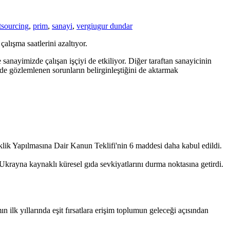
tsourcing
,
prim
,
sanayi
,
vergi
ugur dundar
alışma saatlerini azaltıyor.
 sanayimizde çalışan işçiyi de etkiliyor. Diğer taraftan sanayicinin
inde gözlemlenen sorunların belirginleştiğini de aktarmak
k Yapılmasına Dair Kanun Teklifi'nin 6 maddesi daha kabul edildi.
e Ukrayna kaynaklı küresel gıda sevkiyatlarını durma noktasına getirdi.
lk yıllarında eşit fırsatlara erişim toplumun geleceği açısından