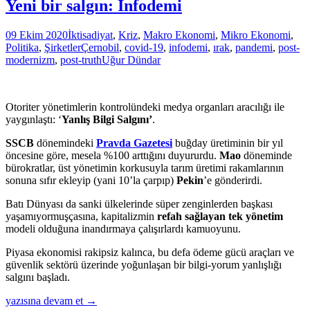
Yeni bir salgın: İnfodemi
09 Ekim 2020
İktisadiyat
,
Kriz
,
Makro Ekonomi
,
Mikro Ekonomi
,
Politika
,
Şirketler
Çernobil
,
covid-19
,
infodemi
,
ırak
,
pandemi
,
post-
modernizm
,
post-truth
Uğur Dündar
Otoriter yönetimlerin kontrolündeki medya organları aracılığı ile
yaygınlaştı: ‘
Yanlış Bilgi Salgını’
.
SSCB
dönemindeki
Pravda
Gazetesi
buğday üretiminin bir yıl
öncesine göre, mesela %100 arttığını duyururdu.
Mao
döneminde
bürokratlar, üst yönetimin korkusuyla tarım üretimi rakamlarının
sonuna sıfır ekleyip (yani 10’la çarpıp)
Pekin
’e gönderirdi.
Batı Dünyası da sanki ülkelerinde süper zenginlerden başkası
yaşamıyormuşçasına, kapitalizmin
refah sağlayan tek yönetim
modeli olduğuna inandırmaya çalışırlardı kamuoyunu.
Piyasa ekonomisi rakipsiz kalınca, bu defa ödeme gücü araçları ve
güvenlik sektörü üzerinde yoğunlaşan bir bilgi-yorum yanlışlığı
salgını başladı.
Yeni
yazısına devam et
→