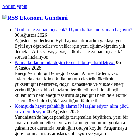
bir
Yorum yapın
salgın:
İnfodemi
Ekonomi Gündemi
Okullar ne zaman açılacak? Uyum haftası ne zaman başlıyor?
06 Ağustos 2026
Ağustos ayı ilerliyor. Eylül ayına adım adım yaklaşılıyor.
Eylül ayı öğrenciler ve veliler için yeni eğitim-öğretim yılı
demek... Artık yavaş yavaş "Okullar ne zaman açılacak"
sorusu hızlanıyor.
Klima kullanımında doğru tercih faturayı hafifletiyor
06
Ağustos 2026
Enerji Verimliliği Derneği Başkanı Ahmet Erdem, yaz
aylarında artan klima kullanımının elektrik tüketimini
yükselttiğini belirterek, doğru kapasitede ve yüksek enerji
verimliliğine sahip cihazların tercih edilmesi ile bilinçli
kullanımın hem enerji tasarrufu sağladığını hem de elektrik
sistemi üzerindeki yükü azalttığını ifade etti.
Komşu'da hayat pahalılığı alarmı! Maaşlar eriyor, alım gücü
kriz derinleşiyor
06 Ağustos 2026
Yunanistan'da hayat pahalığı tartışmaları büyürken, yeni bir
analiz düşük ücretlerin ve zayıf alım gücünün milyonlarca
çalışanı zor durumda bıraktığını ortaya koydu. Araştırmaya
göre nominal maaş artışları, enflasyon ve yaşam