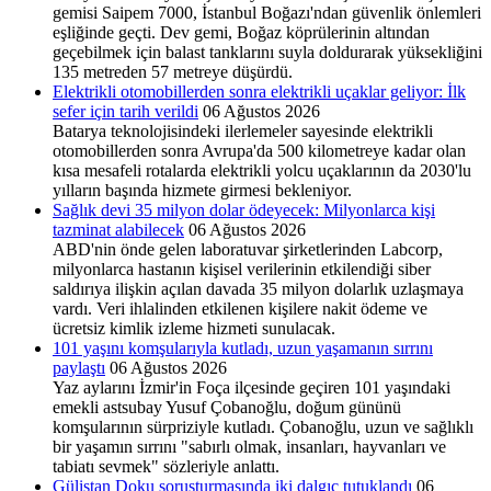
gemisi Saipem 7000, İstanbul Boğazı'ndan güvenlik önlemleri
eşliğinde geçti. Dev gemi, Boğaz köprülerinin altından
geçebilmek için balast tanklarını suyla doldurarak yüksekliğini
135 metreden 57 metreye düşürdü.
Elektrikli otomobillerden sonra elektrikli uçaklar geliyor: İlk
sefer için tarih verildi
06 Ağustos 2026
Batarya teknolojisindeki ilerlemeler sayesinde elektrikli
otomobillerden sonra Avrupa'da 500 kilometreye kadar olan
kısa mesafeli rotalarda elektrikli yolcu uçaklarının da 2030'lu
yılların başında hizmete girmesi bekleniyor.
Sağlık devi 35 milyon dolar ödeyecek: Milyonlarca kişi
tazminat alabilecek
06 Ağustos 2026
ABD'nin önde gelen laboratuvar şirketlerinden Labcorp,
milyonlarca hastanın kişisel verilerinin etkilendiği siber
saldırıya ilişkin açılan davada 35 milyon dolarlık uzlaşmaya
vardı. Veri ihlalinden etkilenen kişilere nakit ödeme ve
ücretsiz kimlik izleme hizmeti sunulacak.
101 yaşını komşularıyla kutladı, uzun yaşamanın sırrını
paylaştı
06 Ağustos 2026
Yaz aylarını İzmir'in Foça ilçesinde geçiren 101 yaşındaki
emekli astsubay Yusuf Çobanoğlu, doğum gününü
komşularının sürpriziyle kutladı. Çobanoğlu, uzun ve sağlıklı
bir yaşamın sırrını "sabırlı olmak, insanları, hayvanları ve
tabiatı sevmek" sözleriyle anlattı.
Gülistan Doku soruşturmasında iki dalgıç tutuklandı
06