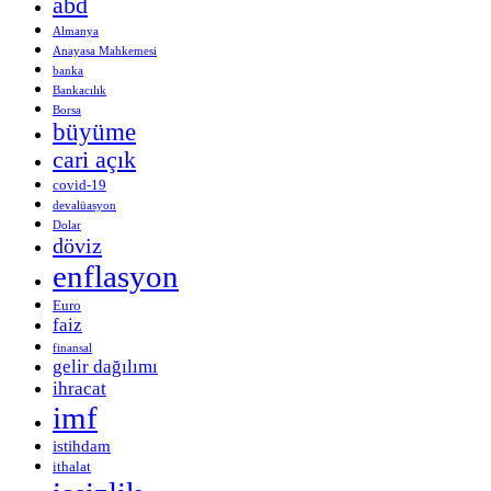
abd
Almanya
Anayasa Mahkemesi
banka
Bankacılık
Borsa
büyüme
cari açık
covid-19
devalüasyon
Dolar
döviz
enflasyon
Euro
faiz
finansal
gelir dağılımı
ihracat
imf
istihdam
ithalat