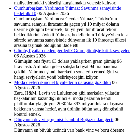
maliyetlerindeki yükselişi karşılamakta yetersiz kalıyor.
Cumhurbaşkanı Yardımcısı Yılmaz: Savunma sanayisinde
hedef ilk 10
06 Ağustos 2026
Cumhurbaşkanı Yardımcısı Cevdet Yılmaz, Türkiye'nin
savunma sanayisi ihracatında geçen yıl 10 milyar doların
üzerine çıktığını belirterek, bu yıl yeni bir ihracat rekoru
beklediklerini söyledi. Yılmaz, hedeflerinin Türkiye'yi en kısa
sürede savunma sanayisinde dünyanın ilk 10 ihracatçı ülkesi
arasına taşımak olduğunu ifade etti.
Gümüş fiyatları neden geriledi? Gram gümüşte kritik seviyeler
06 Ağustos 2026
Gümüşün ons fiyatı 63 dolara yaklaşırken gram gümüş 96
lirayı aştı. Ardından gelen satışlarla fiyat 94 lira bandına
çekildi. Yatırımcı şimdi hareketin sona erip ermediğini ve
hangi seviyelerin yönü belirleyeceğini izliyor.
Moda devleri ikinci el kıyafetlerin parasına göz dikti
06
Ağustos 2026
Zara, H&M, Levi’s ve Lululemon gibi markalar, yıllardır
başkalarının kazandığı ikinci el moda pazarına kendi
platformlarıyla giriyor. 2030’da 393 milyar dolara ulaşması
beklenen yarışta hedef, aynı ürünün bütün satış döngüsünü
kontrol etmek.
Dünyanın dev vinç gemisi İstanbul Boğazı'ndan geçti
06
Ağustos 2026
Dünyanın en büyük üçüncü yarı batık vinç ve boru döşeme