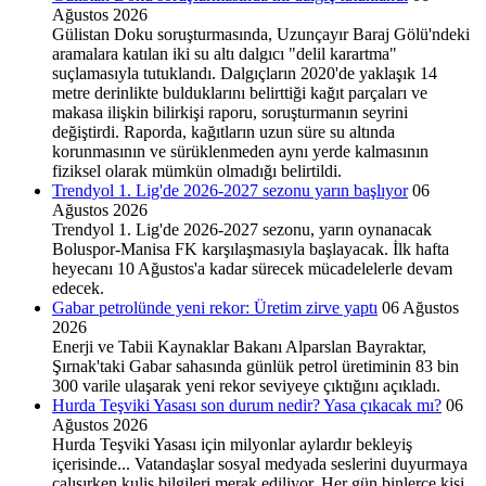
Ağustos 2026
Gülistan Doku soruşturmasında, Uzunçayır Baraj Gölü'ndeki
aramalara katılan iki su altı dalgıcı "delil karartma"
suçlamasıyla tutuklandı. Dalgıçların 2020'de yaklaşık 14
metre derinlikte bulduklarını belirttiği kağıt parçaları ve
makasa ilişkin bilirkişi raporu, soruşturmanın seyrini
değiştirdi. Raporda, kağıtların uzun süre su altında
korunmasının ve sürüklenmeden aynı yerde kalmasının
fiziksel olarak mümkün olmadığı belirtildi.
Trendyol 1. Lig'de 2026-2027 sezonu yarın başlıyor
06
Ağustos 2026
Trendyol 1. Lig'de 2026-2027 sezonu, yarın oynanacak
Boluspor-Manisa FK karşılaşmasıyla başlayacak. İlk hafta
heyecanı 10 Ağustos'a kadar sürecek mücadelelerle devam
edecek.
Gabar petrolünde yeni rekor: Üretim zirve yaptı
06 Ağustos
2026
Enerji ve Tabii Kaynaklar Bakanı Alparslan Bayraktar,
Şırnak'taki Gabar sahasında günlük petrol üretiminin 83 bin
300 varile ulaşarak yeni rekor seviyeye çıktığını açıkladı.
Hurda Teşviki Yasası son durum nedir? Yasa çıkacak mı?
06
Ağustos 2026
Hurda Teşviki Yasası için milyonlar aylardır bekleyiş
içerisinde... Vatandaşlar sosyal medyada seslerini duyurmaya
çalışırken kulis bilgileri merak ediliyor. Her gün binlerce kişi