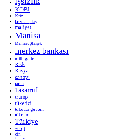
işsizlik
KOBİ
Kriz
krizden çıkış
maliyet
Manisa
Mehmet Şimşek
merkez bankası
milli gelir
Risk
Rusya
sanayi
tarım
Tasarruf
trump
tüketici
tüketici güveni
tüketim
Türkiye
vergi
çin