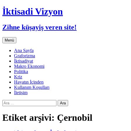
İktisadi Vizyon
Zihne küşayiş veren site!
İçeriğe
Menü
atla
Ana Sayfa
Graforizma
İktisadiyat
Makro Ekonomi
Politika
Kriz
Hayatın İçinden
Kullanım Koşulları
İletişim
Arama:
Etiket arşivi: Çernobil