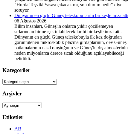
"Hurda Teşviki Yasası çıkacak mı, son durum nedir" diye
soruyor.
Dünyanın en güçlü Güneş teleskobu tarihi bir keşfe imza attı
06 Ağustos 2026
Bilim insanları, Güneş'in onlarca yıldır çözülemeyen
sırlarından birine ışık tutabilecek tarihi bir keşfe imza attı.
Dünyanın en güçlü Güneş teleskobuyla ilk kez doğrudan
görüntülenen mikroskobik plazma girdaplarının, dev Güneş
patlamalarının nasıl oluştuğunu ve Güneş'in dış atmosferinin
neden milyonlarca derece sıcak olduğunu açıklayabileceği
belirtildi.
Kategoriler
Kategoriler
Arşivler
Arşivler
Etiketler
AB