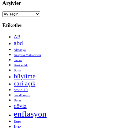
Arşivler
Arşivler
Etiketler
AB
abd
Almanya
Anayasa Mahkemesi
banka
Bankacılık
Borsa
büyüme
cari açık
covid-19
devalüasyon
Dolar
döviz
enflasyon
Euro
faiz