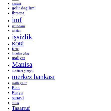
finansal
gelir dağılımı
ihracat
imf
istihdam
ithalat
işsizlik
KOBİ
Kriz
krizden çıkış
maliyet
Manisa
Mehmet Şimşek
merkez bankası
milli gelir
Risk
Rusya
sanayi
tarım
Tasarruf