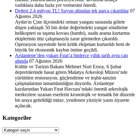
varlıklara daha fazla yer vermesini önerdi.
Değeri 2.4 milyon TL! Suyun altından tek parça çıkardılar
07
Ağustos 2026
Aydın'ın Çine ilçesindeki orman yangını sırasında gölete
düşen yaklaşık 50 bin dolar değerindeki yangın söndürme
helikopteri su taşıma kovası (bambi), sualtı arama kurtarma
ekiplerinin titiz çalışmasıyla zarar görmeden çıkarıldı.
Operasyon sayesinde hem kritik ekipman kurtarıldı hem de
büyük bir ekonomik kaybın önüne geçildi.
Arslantepe’den yukarı Fırat’a binlerce yıllık tarih aynı çatı
altında
07 Ağustos 2026
Kültür ve Turizm Bakanı Mehmet Nuri Ersoy, 6 Şubat
depremlerinde hasar gören Malatya Arkeoloji Müzesi’nde
yürütülen restorasyon, güçlendirme ve teşhir-tanzim
çalışmalarının tamamlandığını duyurdu. Arslantepe
kazılarından Yukarı Fırat Havzası’ndaki önemli arkeolojik
merkezlere uzanan eserlerin kronolojik ve tematik bir düzenle
bir araya getirildiği müze, yenilenen yüzüyle yarın ziyarete
açılacak.
Kategoriler
Kategoriler