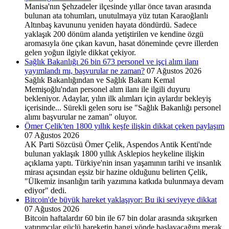
Manisa'nın Şehzadeler ilçesinde yıllar önce tavan arasında
bulunan ata tohumları, unutulmaya yüz tutan Karaoğlanlı
Altınbaş kavununu yeniden hayata döndürdü. Sadece
yaklaşık 200 dönüm alanda yetiştirilen ve kendine özgü
aromasıyla öne çıkan kavun, hasat döneminde çevre illerden
gelen yoğun ilgiyle dikkat çekiyor.
Sağlık Bakanlığı 26 bin 673 personel ve işçi alım ilanı
yayımlandı mı, başvurular ne zaman?
07 Ağustos 2026
Sağlık Bakanlığından ve Sağlık Bakanı Kemal
Memişoğlu'ndan personel alım ilanı ile ilgili duyuru
bekleniyor. Adaylar, yılın ilk alımları için aylardır bekleyiş
içerisinde... Sürekli gelen soru ise "Sağlık Bakanlığı personel
alımı başvurular ne zaman" oluyor.
Ömer Çelik'ten 1800 yıllık keşfe ilişkin dikkat çeken paylaşım
07 Ağustos 2026
AK Parti Sözcüsü Ömer Çelik, Aspendos Antik Kenti'nde
bulunan yaklaşık 1800 yıllık Asklepios heykeline ilişkin
açıklama yaptı. Türkiye'nin insan yaşamının tarihi ve insanlık
mirası açısından eşsiz bir hazine olduğunu belirten Çelik,
"Ülkemiz insanlığın tarih yazımına katkıda bulunmaya devam
ediyor" dedi.
Bitcoin'de büyük hareket yaklaşıyor: Bu iki seviyeye dikkat
07 Ağustos 2026
Bitcoin haftalardır 60 bin ile 67 bin dolar arasında sıkışırken
yatırımcılar güçlü hareketin hangi yönde başlayacağını merak