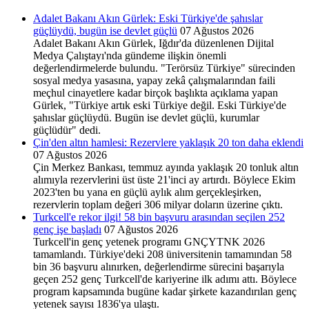
Adalet Bakanı Akın Gürlek: Eski Türkiye'de şahıslar
güçlüydü, bugün ise devlet güçlü
07 Ağustos 2026
Adalet Bakanı Akın Gürlek, Iğdır'da düzenlenen Dijital
Medya Çalıştayı'nda gündeme ilişkin önemli
değerlendirmelerde bulundu. "Terörsüz Türkiye" sürecinden
sosyal medya yasasına, yapay zekâ çalışmalarından faili
meçhul cinayetlere kadar birçok başlıkta açıklama yapan
Gürlek, "Türkiye artık eski Türkiye değil. Eski Türkiye'de
şahıslar güçlüydü. Bugün ise devlet güçlü, kurumlar
güçlüdür" dedi.
Çin'den altın hamlesi: Rezervlere yaklaşık 20 ton daha eklendi
07 Ağustos 2026
Çin Merkez Bankası, temmuz ayında yaklaşık 20 tonluk altın
alımıyla rezervlerini üst üste 21'inci ay artırdı. Böylece Ekim
2023'ten bu yana en güçlü aylık alım gerçekleşirken,
rezervlerin toplam değeri 306 milyar doların üzerine çıktı.
Turkcell'e rekor ilgi! 58 bin başvuru arasından seçilen 252
genç işe başladı
07 Ağustos 2026
Turkcell'in genç yetenek programı GNÇYTNK 2026
tamamlandı. Türkiye'deki 208 üniversitenin tamamından 58
bin 36 başvuru alınırken, değerlendirme sürecini başarıyla
geçen 252 genç Turkcell'de kariyerine ilk adımı attı. Böylece
program kapsamında bugüne kadar şirkete kazandırılan genç
yetenek sayısı 1836'ya ulaştı.