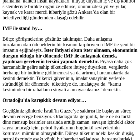
planlama, kaliteli insan kaynakları, ihtiyaç duyulan iç ve dış kontrol
sistemleriyle birlikte organize edilirse, önümüzdeki yıl ve yıllar,
kaynak ve karar mercii itibariyle gözü Ankara’da olan bir
belediyeciliği gündemden alaşağı edebilir.
IMF ile stand-by…
Bütçe görüşmelerine gözünüz takılmıştır. Daha anlaşma
imzalanmadan ödeneklerin bir kısmını kırptırıveren IMF ile yeni bir
imzanın eşiğindeyiz.
İster ihtiyati olsun ister olmasın, ekonominin
durgun olduğu bir dönemde IMF ile anlaşmak demek,
yapılması gerekenin tersini yapmak demektir.
Piyasa daha çok
harcanabilir gelire sahip tüketicilere ihtiyaç duyarken, vergilerde
herhangi bir indirime gidilmemesi ya da artırım, harcamalarda da
kesinti demektir. Tüketici güveninin, imalat sanayinin yerlerde
süründüğü bir dönemde, tüketiciye de, imalatçıya da, “kamu
kesiminden bir rahatlama sinyali alamayacaksınız” demektir.
Ortadoğu’da karışıklık devam ediyor…
Geçtiğimiz günlerde İsrail’in Gazze’ye saldırısı ile başlayan süreç
devam edeceğe benziyor. Ortadoğu’da gerginlik, hele de iki farklı
dine mensup kesimler arasında arttığı zaman, savaşın içindeki aktör
sayısı artacağı için, petrol fiyatlarının bugünkü seviyelerinin
koruması mümkün olmayabilir. Dünya tüketimindeki keskin düşüş,
petrol üzerinde aşağı yönlü bir hareket sağladıysa, harcamalardaki