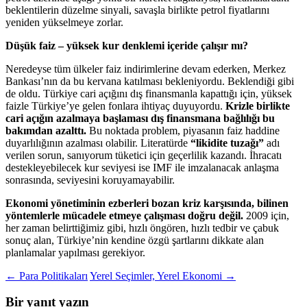
beklentilerin düzelme sinyali, savaşla birlikte petrol fiyatlarını
yeniden yükselmeye zorlar.
Düşük faiz – yüksek kur denklemi içeride çalışır mı?
Neredeyse tüm ülkeler faiz indirimlerine devam ederken, Merkez
Bankası’nın da bu kervana katılması bekleniyordu. Beklendiği gibi
de oldu. Türkiye cari açığını dış finansmanla kapattığı için, yüksek
faizle Türkiye’ye gelen fonlara ihtiyaç duyuyordu.
Krizle birlikte
cari açığın azalmaya başlaması dış finansmana bağlılığı bu
bakımdan azalttı.
Bu noktada problem, piyasanın faiz haddine
duyarlılığının azalması olabilir. Literatürde
“likidite tuzağı”
adı
verilen sorun, sanıyorum tüketici için geçerlilik kazandı. İhracatı
destekleyebilecek kur seviyesi ise IMF ile imzalanacak anlaşma
sonrasında, seviyesini koruyamayabilir.
Ekonomi yönetiminin ezberleri bozan kriz karşısında, bilinen
yöntemlerle mücadele etmeye çalışması doğru değil.
2009 için,
her zaman belirttiğimiz gibi, hızlı öngören, hızlı tedbir ve çabuk
sonuç alan, Türkiye’nin kendine özgü şartlarını dikkate alan
planlamalar yapılması gerekiyor.
Yazı
←
Para Politikaları
Yerel Seçimler, Yerel Ekonomi
→
dolaşımı
Bir yanıt yazın