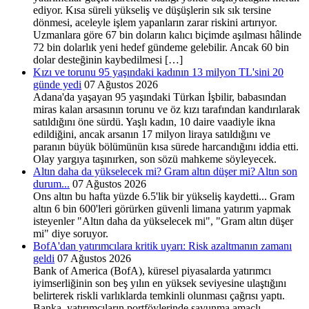
ediyor. Kısa süreli yükseliş ve düşüşlerin sık sık tersine
dönmesi, aceleyle işlem yapanların zarar riskini artırıyor.
Uzmanlara göre 67 bin doların kalıcı biçimde aşılması hâlinde
72 bin dolarlık yeni hedef gündeme gelebilir. Ancak 60 bin
dolar desteğinin kaybedilmesi […]
Kızı ve torunu 95 yaşındaki kadının 13 milyon TL'sini 20
günde yedi
07 Ağustos 2026
Adana'da yaşayan 95 yaşındaki Türkan İşbilir, babasından
miras kalan arsasının torunu ve öz kızı tarafından kandırılarak
satıldığını öne sürdü. Yaşlı kadın, 10 daire vaadiyle ikna
edildiğini, ancak arsanın 17 milyon liraya satıldığını ve
paranın büyük bölümünün kısa sürede harcandığını iddia etti.
Olay yargıya taşınırken, son sözü mahkeme söyleyecek.
Altın daha da yükselecek mi? Gram altın düşer mi? Altın son
durum...
07 Ağustos 2026
Ons altın bu hafta yüzde 6.5'lik bir yükseliş kaydetti... Gram
altın 6 bin 600'leri görürken güvenli limana yatırım yapmak
isteyenler "Altın daha da yükselecek mi", "Gram altın düşer
mi" diye soruyor.
BofA'dan yatırımcılara kritik uyarı: Risk azaltmanın zamanı
geldi
07 Ağustos 2026
Bank of America (BofA), küresel piyasalarda yatırımcı
iyimserliğinin son beş yılın en yüksek seviyesine ulaştığını
belirterek riskli varlıklarda temkinli olunması çağrısı yaptı.
Banka, yatırımcıların portföylerinde savunma amaçlı