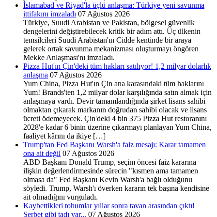
İslamabad ve Riyad'la üçlü anlaşma: Türkiye yeni savunma
ittifakını imzaladı
07 Ağustos 2026
Türkiye, Suudi Arabistan ve Pakistan, bölgesel güvenlik
dengelerini değiştirebilecek kritik bir adım attı. Üç ülkenin
temsilcileri Suudi Arabistan'ın Cidde kentinde bir araya
gelerek ortak savunma mekanizması oluşturmayı öngören
Mekke Anlaşması'nı imzaladı.
Pizza Hut'ın Çin'deki tüm hakları satılıyor! 1,2 milyar dolarlık
anlaşma
07 Ağustos 2026
Yum China, Pizza Hut'ın Çin ana karasındaki tüm haklarını
Yum! Brands'ten 1,2 milyar dolar karşılığında satın almak için
anlaşmaya vardı. Devir tamamlandığında şirket lisans sahibi
olmaktan çıkarak markanın doğrudan sahibi olacak ve lisans
ücreti ödemeyecek. Çin'deki 4 bin 375 Pizza Hut restoranını
2028'e kadar 6 binin üzerine çıkarmayı planlayan Yum China,
faaliyet kârını da ikiye […]
Trump'tan Fed Başkanı Warsh'a faiz mesajı: Karar tamamen
ona ait değil
07 Ağustos 2026
ABD Başkanı Donald Trump, seçim öncesi faiz kararına
ilişkin değerlendirmesinde sürecin "kısmen ama tamamen
olmasa da" Fed Başkanı Kevin Warsh'a bağlı olduğunu
söyledi. Trump, Warsh'ı överken kararın tek başına kendisine
ait olmadığını vurguladı.
Kaybettikleri tohumlar yıllar sonra tavan arasından çıktı!
Şerbet gibi tadı var...
07 Ağustos 2026