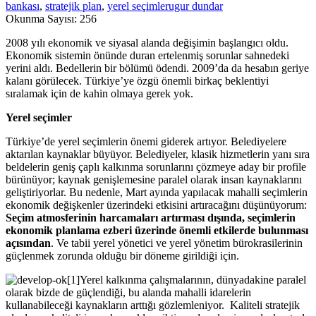
bankası
,
stratejik plan
,
yerel seçimler
ugur dundar
Okunma Sayısı:
256
2008 yılı ekonomik ve siyasal alanda değişimin başlangıcı oldu.
Ekonomik sistemin önünde duran ertelenmiş sorunlar sahnedeki
yerini aldı. Bedellerin bir bölümü ödendi. 2009’da da hesabın geriye
kalanı görülecek. Türkiye’ye özgü önemli birkaç beklentiyi
sıralamak için de kahin olmaya gerek yok.
Yerel seçimler
Türkiye’de yerel seçimlerin önemi giderek artıyor. Belediyelere
aktarılan kaynaklar büyüyor. Belediyeler, klasik hizmetlerin yanı sıra
beldelerin geniş çaplı kalkınma sorunlarını çözmeye aday bir profile
bürünüyor; kaynak genişlemesine paralel olarak insan kaynaklarını
geliştiriyorlar. Bu nedenle, Mart ayında yapılacak mahalli seçimlerin
ekonomik değişkenler üzerindeki etkisini artıracağını düşünüyorum:
Seçim atmosferinin harcamaları artırması dışında, seçimlerin
ekonomik planlama ezberi üzerinde önemli etkilerde bulunması
açısından
. Ve tabii yerel yönetici ve yerel yönetim bürokrasilerinin
güçlenmek zorunda olduğu bir döneme girildiği için.
Yerel kalkınma çalışmalarının, dünyadakine paralel
olarak bizde de güçlendiği, bu alanda mahalli idarelerin
kullanabileceği kaynakların arttığı gözlemleniyor. Kaliteli stratejik