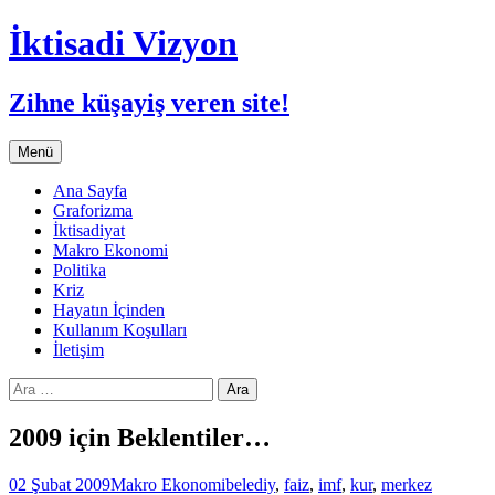
İktisadi Vizyon
Zihne küşayiş veren site!
İçeriğe
Menü
atla
Ana Sayfa
Graforizma
İktisadiyat
Makro Ekonomi
Politika
Kriz
Hayatın İçinden
Kullanım Koşulları
İletişim
Arama:
2009 için Beklentiler…
02 Şubat 2009
Makro Ekonomi
belediy
,
faiz
,
imf
,
kur
,
merkez