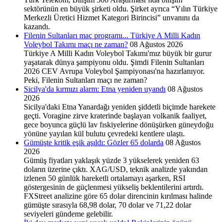
sektörünün en büyük şirketi oldu. Şirket ayrıca “Yılın Türkiye
Merkezli Üretici Hizmet Kategori Birincisi” unvanını da
kazandı.
Filenin Sultanları maç programı... Türkiye A Milli Kadın
Voleybol Takımı maçı ne zaman?
08 Ağustos 2026
Türkiye A Milli Kadın Voleybol Takımı'mız büyük bir gurur
yaşatarak dünya şampiyonu oldu. Şimdi Filenin Sultanları
2026 CEV Avrupa Voleybol Şampiyonası'na hazırlanıyor.
Peki, Filenin Sultanları maçı ne zaman?
Sicilya'da kırmızı alarm: Etna yeniden uyandı
08 Ağustos
2026
Sicilya'daki Etna Yanardağı yeniden şiddetli biçimde harekete
geçti. Voragine zirve kraterinde başlayan volkanik faaliyet,
gece boyunca güçlü lav fıskiyelerine dönüşürken güneydoğu
yönüne yayılan kül bulutu çevredeki kentlere ulaştı.
Gümüşte kritik eşik aşıldı: Gözler 65 dolarda
08 Ağustos
2026
Gümüş fiyatları yaklaşık yüzde 3 yükselerek yeniden 63
doların üzerine çıktı. XAG/USD, teknik analizde yakından
izlenen 50 günlük hareketli ortalamayı aşarken, RSI
göstergesinin de güçlenmesi yükseliş beklentilerini artırdı.
FXStreet analizine göre 65 dolar direncinin kırılması halinde
gümüşte sırasıyla 68,98 dolar, 70 dolar ve 71,22 dolar
seviyeleri gündeme gelebilir.