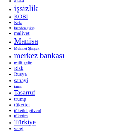
ithalat
işsizlik
KOBİ
Kriz
krizden çıkış
maliyet
Manisa
Mehmet Şimşek
merkez bankası
milli gelir
Risk
Rusya
sanayi
tarım
Tasarruf
trump
tüketici
tüketici güveni
tüketim
Türkiye
vergi