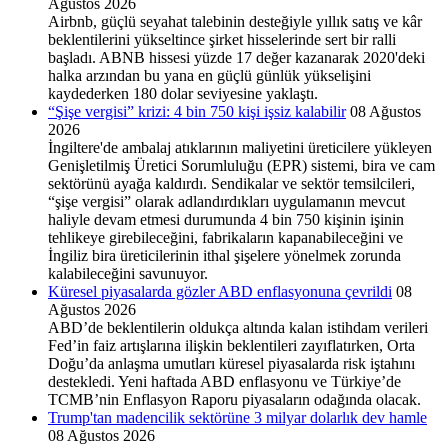
Ağustos 2026
Airbnb, güçlü seyahat talebinin desteğiyle yıllık satış ve kâr
beklentilerini yükseltince şirket hisselerinde sert bir ralli
başladı. ABNB hissesi yüzde 17 değer kazanarak 2020'deki
halka arzından bu yana en güçlü günlük yükselişini
kaydederken 180 dolar seviyesine yaklaştı.
“Şişe vergisi” krizi: 4 bin 750 kişi işsiz kalabilir
08 Ağustos
2026
İngiltere'de ambalaj atıklarının maliyetini üreticilere yükleyen
Genişletilmiş Üretici Sorumluluğu (EPR) sistemi, bira ve cam
sektörünü ayağa kaldırdı. Sendikalar ve sektör temsilcileri,
“şişe vergisi” olarak adlandırdıkları uygulamanın mevcut
haliyle devam etmesi durumunda 4 bin 750 kişinin işinin
tehlikeye girebileceğini, fabrikaların kapanabileceğini ve
İngiliz bira üreticilerinin ithal şişelere yönelmek zorunda
kalabileceğini savunuyor.
Küresel piyasalarda gözler ABD enflasyonuna çevrildi
08
Ağustos 2026
ABD’de beklentilerin oldukça altında kalan istihdam verileri
Fed’in faiz artışlarına ilişkin beklentileri zayıflatırken, Orta
Doğu’da anlaşma umutları küresel piyasalarda risk iştahını
destekledi. Yeni haftada ABD enflasyonu ve Türkiye’de
TCMB’nin Enflasyon Raporu piyasaların odağında olacak.
Trump'tan madencilik sektörüne 3 milyar dolarlık dev hamle
08 Ağustos 2026