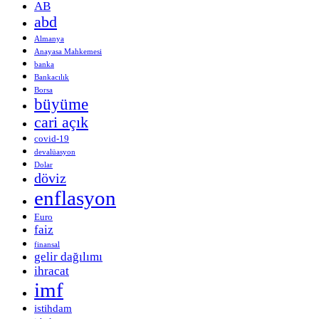
AB
abd
Almanya
Anayasa Mahkemesi
banka
Bankacılık
Borsa
büyüme
cari açık
covid-19
devalüasyon
Dolar
döviz
enflasyon
Euro
faiz
finansal
gelir dağılımı
ihracat
imf
istihdam