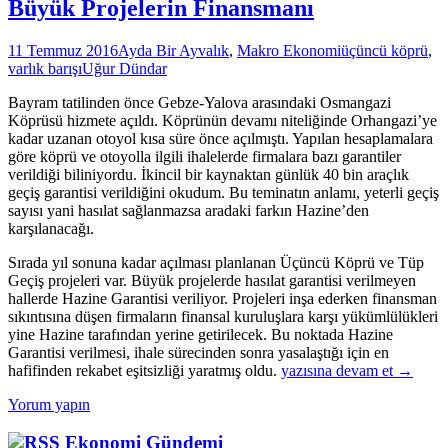
Büyük Projelerin Finansmanı
11 Temmuz 2016
Ayda Bir Ayvalık
,
Makro Ekonomi
üçüncü köprü
,
varlık barışı
Uğur Dündar
Bayram tatilinden önce Gebze-Yalova arasındaki Osmangazi
Köprüsü hizmete açıldı. Köprünün devamı niteliğinde Orhangazi’ye
kadar uzanan otoyol kısa süre önce açılmıştı. Yapılan hesaplamalara
göre köprü ve otoyolla ilgili ihalelerde firmalara bazı garantiler
verildiği biliniyordu. İkincil bir kaynaktan günlük 40 bin araçlık
geçiş garantisi verildiğini okudum. Bu teminatın anlamı, yeterli geçiş
sayısı yani hasılat sağlanmazsa aradaki farkın Hazine’den
karşılanacağı.
Sırada yıl sonuna kadar açılması planlanan Üçüncü Köprü ve Tüp
Geçiş projeleri var. Büyük projelerde hasılat garantisi verilmeyen
hallerde Hazine Garantisi veriliyor. Projeleri inşa ederken finansman
sıkıntısına düşen firmaların finansal kuruluşlara karşı yükümlülükleri
yine Hazine tarafından yerine getirilecek. Bu noktada Hazine
Garantisi verilmesi, ihale sürecinden sonra yasalaştığı için en
Büyük
hafifinden rekabet eşitsizliği yaratmış oldu.
yazısına devam et
→
Projelerin
Yorum yapın
Finansmanı
Ekonomi Gündemi