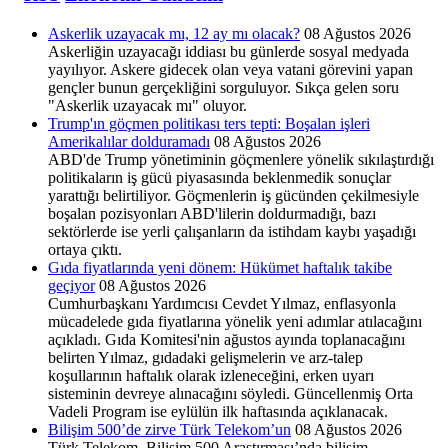
Askerlik uzayacak mı, 12 ay mı olacak?
08 Ağustos 2026
Askerliğin uzayacağı iddiası bu günlerde sosyal medyada
yayılıyor. Askere gidecek olan veya vatani görevini yapan
gençler bunun gerçekliğini sorguluyor. Sıkça gelen soru
"Askerlik uzayacak mı" oluyor.
Trump'ın göçmen politikası ters tepti: Boşalan işleri
Amerikalılar dolduramadı
08 Ağustos 2026
ABD'de Trump yönetiminin göçmenlere yönelik sıkılaştırdığı
politikaların iş gücü piyasasında beklenmedik sonuçlar
yarattığı belirtiliyor. Göçmenlerin iş gücünden çekilmesiyle
boşalan pozisyonları ABD'lilerin doldurmadığı, bazı
sektörlerde ise yerli çalışanların da istihdam kaybı yaşadığı
ortaya çıktı.
Gıda fiyatlarında yeni dönem: Hükümet haftalık takibe
geçiyor
08 Ağustos 2026
Cumhurbaşkanı Yardımcısı Cevdet Yılmaz, enflasyonla
mücadelede gıda fiyatlarına yönelik yeni adımlar atılacağını
açıkladı. Gıda Komitesi'nin ağustos ayında toplanacağını
belirten Yılmaz, gıdadaki gelişmelerin ve arz-talep
koşullarının haftalık olarak izleneceğini, erken uyarı
sisteminin devreye alınacağını söyledi. Güncellenmiş Orta
Vadeli Program ise eylülün ilk haftasında açıklanacak.
Bilişim 500’de zirve Türk Telekom’un
08 Ağustos 2026
Türk Telekom, Bilişim 500 Araştırması’nda bilişim