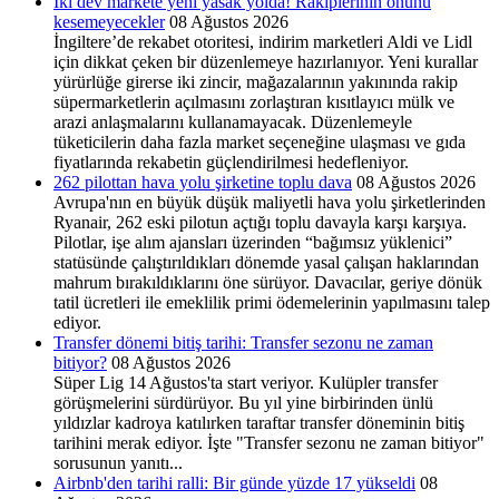
İki dev markete yeni yasak yolda! Rakiplerinin önünü
kesemeyecekler
08 Ağustos 2026
İngiltere’de rekabet otoritesi, indirim marketleri Aldi ve Lidl
için dikkat çeken bir düzenlemeye hazırlanıyor. Yeni kurallar
yürürlüğe girerse iki zincir, mağazalarının yakınında rakip
süpermarketlerin açılmasını zorlaştıran kısıtlayıcı mülk ve
arazi anlaşmalarını kullanamayacak. Düzenlemeyle
tüketicilerin daha fazla market seçeneğine ulaşması ve gıda
fiyatlarında rekabetin güçlendirilmesi hedefleniyor.
262 pilottan hava yolu şirketine toplu dava
08 Ağustos 2026
Avrupa'nın en büyük düşük maliyetli hava yolu şirketlerinden
Ryanair, 262 eski pilotun açtığı toplu davayla karşı karşıya.
Pilotlar, işe alım ajansları üzerinden “bağımsız yüklenici”
statüsünde çalıştırıldıkları dönemde yasal çalışan haklarından
mahrum bırakıldıklarını öne sürüyor. Davacılar, geriye dönük
tatil ücretleri ile emeklilik primi ödemelerinin yapılmasını talep
ediyor.
Transfer dönemi bitiş tarihi: Transfer sezonu ne zaman
bitiyor?
08 Ağustos 2026
Süper Lig 14 Ağustos'ta start veriyor. Kulüpler transfer
görüşmelerini sürdürüyor. Bu yıl yine birbirinden ünlü
yıldızlar kadroya katılırken taraftar transfer döneminin bitiş
tarihini merak ediyor. İşte "Transfer sezonu ne zaman bitiyor"
sorusunun yanıtı...
Airbnb'den tarihi ralli: Bir günde yüzde 17 yükseldi
08