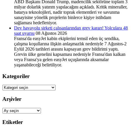
ABD Başkanı Donald Trump, madencilik sektörüne toplam 3
milyar dolarlık yatırım yapılacağını açıkladı. Kritik mineraller,
batarya teknolojileri, nadir toprak elementleri ve savunma
sanayisine yönelik projelerin binlerce kişiye istihdam
sağlaması hedefleniyor.
Dev havayolu şirketi çalışanlarından grev kararı! Yolculara 48
saat uyarısı
08 Ağustos 2026
Fransa'da easyJet kabin ekiplerini temsil eden üç sendika,
çalışma koşullarına ilişkin anlaşmazlık nedeniyle 7 Ağustos-2
Eylül 2026 tarihleri arasını kapsayan grev bildirimi yaptı.
Grevin ülke genelini kapsaması nedeniyle Fransa'dan kalkan
veya Fransa'ya gelen easyJet uçuşlarında aksamalar
yaşanabileceği belirtiliyor.
Kategoriler
Kategoriler
Arşivler
Arşivler
Etiketler