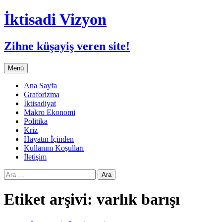
İktisadi Vizyon
Zihne küşayiş veren site!
İçeriğe
Menü
atla
Ana Sayfa
Graforizma
İktisadiyat
Makro Ekonomi
Politika
Kriz
Hayatın İçinden
Kullanım Koşulları
İletişim
Arama:
Etiket arşivi: varlık barışı