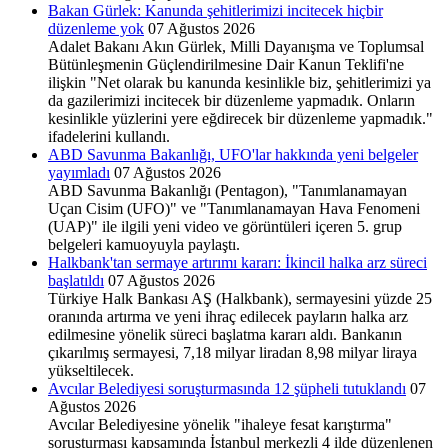
Bakan Gürlek: Kanunda şehitlerimizi incitecek hiçbir
düzenleme yok
07 Ağustos 2026
Adalet Bakanı Akın Gürlek, Milli Dayanışma ve Toplumsal
Bütünleşmenin Güçlendirilmesine Dair Kanun Teklifi'ne
ilişkin "Net olarak bu kanunda kesinlikle biz, şehitlerimizi ya
da gazilerimizi incitecek bir düzenleme yapmadık. Onların
kesinlikle yüzlerini yere eğdirecek bir düzenleme yapmadık."
ifadelerini kullandı.
ABD Savunma Bakanlığı, UFO'lar hakkında yeni belgeler
yayımladı
07 Ağustos 2026
ABD Savunma Bakanlığı (Pentagon), "Tanımlanamayan
Uçan Cisim (UFO)" ve "Tanımlanamayan Hava Fenomeni
(UAP)" ile ilgili yeni video ve görüntüleri içeren 5. grup
belgeleri kamuoyuyla paylaştı.
Halkbank'tan sermaye artırımı kararı: İkincil halka arz süreci
başlatıldı
07 Ağustos 2026
Türkiye Halk Bankası AŞ (Halkbank), sermayesini yüzde 25
oranında artırma ve yeni ihraç edilecek payların halka arz
edilmesine yönelik süreci başlatma kararı aldı. Bankanın
çıkarılmış sermayesi, 7,18 milyar liradan 8,98 milyar liraya
yükseltilecek.
Avcılar Belediyesi soruşturmasında 12 şüpheli tutuklandı
07
Ağustos 2026
Avcılar Belediyesine yönelik "ihaleye fesat karıştırma"
soruşturması kapsamında İstanbul merkezli 4 ilde düzenlenen