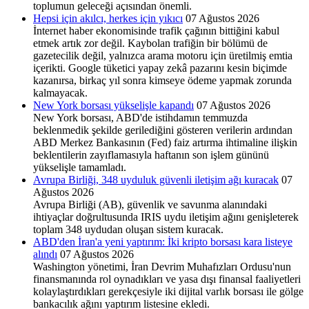
toplumun geleceği açısından önemli.
Hepsi için akılcı, herkes için yıkıcı
07 Ağustos 2026
İnternet haber ekonomisinde trafik çağının bittiğini kabul
etmek artık zor değil. Kaybolan trafiğin bir bölümü de
gazetecilik değil, yalnızca arama motoru için üretilmiş emtia
içerikti. Google tüketici yapay zekâ pazarını kesin biçimde
kazanırsa, birkaç yıl sonra kimseye ödeme yapmak zorunda
kalmayacak.
New York borsası yükselişle kapandı
07 Ağustos 2026
New York borsası, ABD'de istihdamın temmuzda
beklenmedik şekilde gerilediğini gösteren verilerin ardından
ABD Merkez Bankasının (Fed) faiz artırma ihtimaline ilişkin
beklentilerin zayıflamasıyla haftanın son işlem gününü
yükselişle tamamladı.
Avrupa Birliği, 348 uyduluk güvenli iletişim ağı kuracak
07
Ağustos 2026
Avrupa Birliği (AB), güvenlik ve savunma alanındaki
ihtiyaçlar doğrultusunda IRIS uydu iletişim ağını genişleterek
toplam 348 uydudan oluşan sistem kuracak.
ABD'den İran'a yeni yaptırım: İki kripto borsası kara listeye
alındı
07 Ağustos 2026
Washington yönetimi, İran Devrim Muhafızları Ordusu'nun
finansmanında rol oynadıkları ve yasa dışı finansal faaliyetleri
kolaylaştırdıkları gerekçesiyle iki dijital varlık borsası ile gölge
bankacılık ağını yaptırım listesine ekledi.