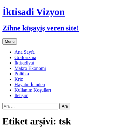
İktisadi Vizyon
Zihne küşayiş veren site!
İçeriğe
Menü
atla
Ana Sayfa
Graforizma
İktisadiyat
Makro Ekonomi
Politika
Kriz
Hayatın İçinden
Kullanım Koşulları
İletişim
Arama:
Etiket arşivi: tsk