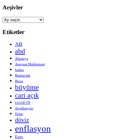
Arşivler
Arşivler
Etiketler
AB
abd
Almanya
Anayasa Mahkemesi
banka
Bankacılık
Borsa
büyüme
cari açık
covid-19
devalüasyon
Dolar
döviz
enflasyon
Euro