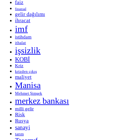
faiz
finansal
gelir dağılımı
ihracat
imf
istihdam
ithalat
işsizlik
KOBİ
Kriz
krizden çıkış
maliyet
Manisa
Mehmet Şimşek
merkez bankası
milli gelir
Risk
Rusya
sanayi
tarım