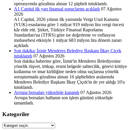
operasyonda gözaltına alınan 12 şüpheli tutuklandı.
A1 Capital ilk yarı finansal sonuçlarını açıkladı
07 Ağustos
2026
A1 Capital, 2026 yılının ilk yarısında Vergi Usul Kanunu
(VUK) esaslarına göre 1 milyar 919 milyon lira vergi öncesi
kâr elde etti. Şirket, Türkiye Finansal Raporlama
Standartları'na (TFRS) göre ise değerleme ve enflasyon
muhasebesi etkisiyle 1 milyar 683 milyon lira dönem zararı
açıkladı.
Son dakika: İzmir Menderes Belediye Başkanı İlkay Çiçek
tutuklandı
07 Ağustos 2026
Son dakika haberine göre, İzmir'in Menderes Belediyesine
yönelik rüşvet, irtikap, resmi belgede sahtecilik, görevi kötüye
kullanma ve imar kirliliğine neden olma suçlarına yönelik
soruşturmada gözaltına alınan 16 şüpheliden aralarında
Menderes Belediye Başkanı İlkay Çiçek'in de yer aldığı 10'u
tutuklandı.
Avrupa borsaları yükselişle kapandı
07 Ağustos 2026
Avrupa borsaları haftanın son işlem gününü yükselişle
tamamladı.
Kategoriler
Kategoriler