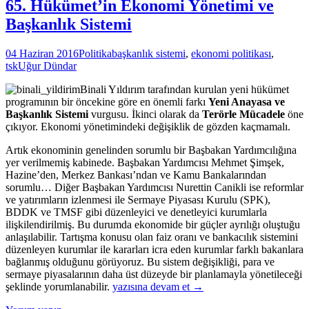
65. Hükümet’in Ekonomi Yönetimi ve
Başkanlık Sistemi
04 Haziran 2016
Politika
başkanlık sistemi
,
ekonomi politikası
,
tsk
Uğur Dündar
Binali Yıldırım tarafından kurulan yeni hükümet
programının bir öncekine göre en önemli farkı
Yeni Anayasa ve
Başkanlık Sistemi
vurgusu. İkinci olarak da
Terörle Mücadele
öne
çıkıyor. Ekonomi yönetimindeki değişiklik de gözden kaçmamalı.
Artık ekonominin genelinden sorumlu bir Başbakan Yardımcılığına
yer verilmemiş kabinede. Başbakan Yardımcısı Mehmet Şimşek,
Hazine’den, Merkez Bankası’ndan ve Kamu Bankalarından
sorumlu… Diğer Başbakan Yardımcısı Nurettin Canikli ise reformlar
ve yatırımların izlenmesi ile Sermaye Piyasası Kurulu (SPK),
BDDK ve TMSF gibi düzenleyici ve denetleyici kurumlarla
ilişkilendirilmiş. Bu durumda ekonomide bir güçler ayrılığı oluştuğu
anlaşılabilir. Tartışma konusu olan faiz oranı ve bankacılık sistemini
düzenleyen kurumlar ile kararları icra eden kurumlar farklı bakanlara
bağlanmış olduğunu görüyoruz. Bu sistem değişikliği, para ve
sermaye piyasalarının daha üst düzeyde bir planlamayla yönetileceği
65.
şeklinde yorumlanabilir.
yazısına devam et
→
Hükümet’in