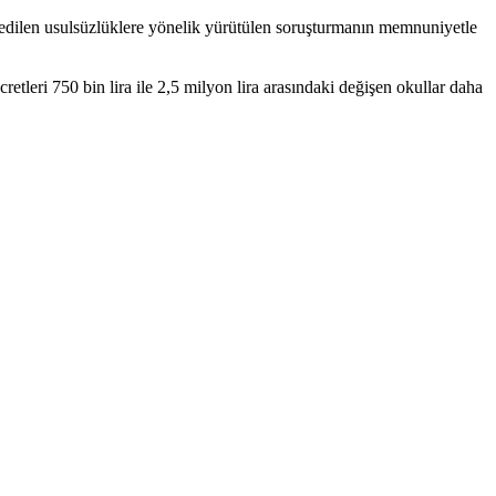
edilen usul­süzlüklere yönelik yürütülen so­ruşturmanın memnuniyetle
cretleri 750 bin lira ile 2,5 milyon lira arasındaki değişen okullar daha