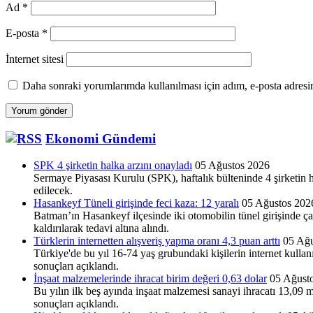
Ad
*
E-posta
*
İnternet sitesi
Daha sonraki yorumlarımda kullanılması için adım, e-posta adresim
Ekonomi Gündemi
SPK 4 şirketin halka arzını onayladı
05 Ağustos 2026
Sermaye Piyasası Kurulu (SPK), haftalık bülteninde 4 şirketin 
edilecek.
Hasankeyf Tüneli girişinde feci kaza: 12 yaralı
05 Ağustos 202
Batman’ın Hasankeyf ilçesinde iki otomobilin tünel girişinde ça
kaldırılarak tedavi altına alındı.
Türklerin internetten alışveriş yapma oranı 4,3 puan arttı
05 Ağu
Türkiye'de bu yıl 16-74 yaş gru­bundaki kişilerin internet kulla
sonuçları açıklandı.
İnşaat malzemelerinde ihracat birim değeri 0,63 dolar
05 Ağust
Bu yılın ilk beş ayında inşaat malzemesi sanayi ihracatı 13,0
sonuçları açıklandı.