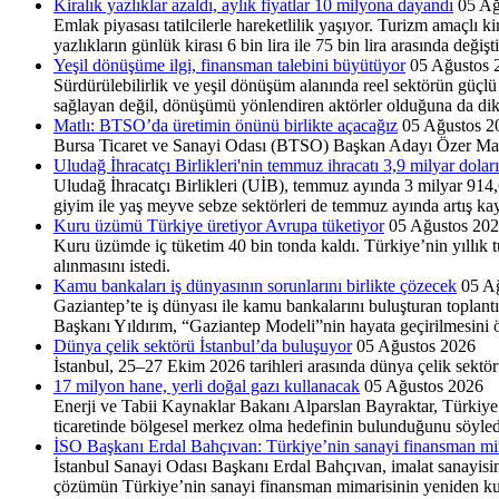
Kiralık yazlıklar azaldı, aylık fiyatlar 10 milyona dayandı
05 Ağ
Emlak piyasası tatilcilerle hareketlilik yaşıyor. Turizm amaçlı k
yazlıkların günlük kirası 6 bin lira ile 75 bin lira arasında değişt
Yeşil dönüşüme ilgi, finansman talebini büyütüyor
05 Ağustos 
Sürdürülebilirlik ve yeşil dönüşüm alanında reel sektörün gü
sağlayan değil, dönüşümü yönlendiren aktörler olduğuna da dikk
Matlı: BTSO’da üretimin önünü birlikte açacağız
05 Ağustos 2
Bursa Ticaret ve Sanayi Oda­sı (BTSO) Başkan Adayı Özer Matlı, 
Uludağ İhracatçı Birlikleri'nin temmuz ihracatı 3,9 milyar doları
Uludağ İhracatçı Birlikle­ri (UİB), temmuz ayında 3 milyar 914,6 
giyim ile yaş meyve sebze sek­törleri de temmuz ayında artış kay
Kuru üzümü Türkiye üretiyor Avrupa tüketiyor
05 Ağustos 20
Kuru üzümde iç tüketim 40 bin tonda kaldı. Türkiye’nin yıllık 
alınmasını istedi.
Kamu bankaları iş dünyasının sorunlarını birlikte çözecek
05 A
Gaziantep’te iş dünyası ile kamu bankalarını buluşturan toplant
Başkanı Yıldırım, “Gaziantep Modeli”nin hayata geçirilmesini 
Dünya çelik sektörü İstanbul’da buluşuyor
05 Ağustos 2026
İstanbul, 25–27 Ekim 2026 tarihleri arasında dünya çe­lik sektö
17 milyon hane, yerli doğal gazı kullanacak
05 Ağustos 2026
Enerji ve Tabii Kaynaklar Bakanı Alparslan Bayraktar, Türkiye’ni
ticaretinde bölgesel merkez olma hedefinin bulunduğunu söyled
İSO Başkanı Erdal Bahçıvan: Türkiye’nin sanayi finansman mi
İstanbul Sanayi Odası Başkanı Erdal Bahçıvan, imalat sanayisin
çözümün Türkiye’nin sanayi finansman mimarisinin yeniden kur