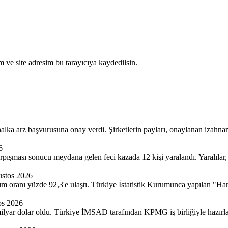
 ve site adresim bu tarayıcıya kaydedilsin.
halka arz başvurusuna onay verdi. Şirketlerin payları, onaylanan izahn
6
rpışması sonucu meydana gelen feci kazada 12 kişi yaralandı. Yaralılar,
stos 2026
nım oranı yüzde 92,3'e ulaş­tı. Türkiye İstatistik Kurumunca yapılan "Ha
os 2026
9 milyar dolar oldu. Türkiye İMSAD tarafından KPMG iş birliğiyle hazı