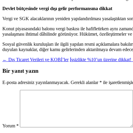
Devlet bütçesinde vergi dışı gelir performansına dikkat
Vergi ve SGK alacaklarının yeniden yapılandırılması yasalaştıktan sonra
Konut piyasasındaki balonu vergi baskısı ile hafifletirken aynı zamand
yasalaşması ihtimal dâhilinde görünüyor. Hükümet, özelleştirmeler ve 
Sosyal güvenlik kuruluşları ile ilgili yapılan resmi açıklamalara bakı
duyulan kaynaklar, diğer kamu gelirlerinden aktarılmaya devam edece
Yazı
←
Dış Ticaret Verileri ve KOBİ’ler
İşsizlikte %10’un üzerine dikkat!
dolaşımı
Bir yanıt yazın
E-posta adresiniz yayınlanmayacak.
Gerekli alanlar
*
ile işaretlenmişl
Yorum
*