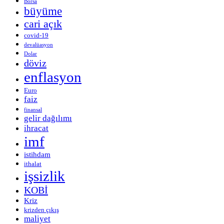
Borsa
büyüme
cari açık
covid-19
devalüasyon
Dolar
döviz
enflasyon
Euro
faiz
finansal
gelir dağılımı
ihracat
imf
istihdam
ithalat
işsizlik
KOBİ
Kriz
krizden çıkış
maliyet