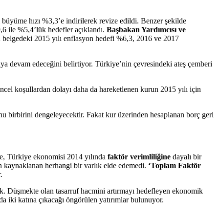
büyüme hızı %3,3’e indirilerek revize edildi. Benzer şekilde
9,6 ile %5,4’lük hedefler açıklandı.
Başbakan Yardımcısı ve
n belgedeki 2015 yılı enflasyon hedefi %6,3, 2016 ve 2017
ya devam edeceğini belirtiyor. Türkiye’nin çevresindeki ateş çemberi
ncel koşullardan dolayı daha da hareketlenen kurun 2015 yılı için
yonu birbirini dengeleyecektir. Fakat kur üzerinden hesaplanan borç geri
yle, Türkiye ekonomisi 2014 yılında
faktör verimliliğine
dayalı bir
an kaynaklanan herhangi bir varlık elde edemedi.
‘Toplam Faktör
.
ksek. Düşmekte olan tasarruf hacmini artırmayı hedefleyen ekonomik
da iki katına çıkacağı öngörülen yatırımlar bulunuyor.