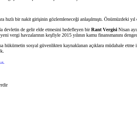
 hızlı bir nakit girişinin gözlemleneceği anlaşılmıştı. Önümüzdeki yıl öz
a devletin de gelir elde etmesini hedefleyen bir
Rant Vergisi
Nisan ayın
yeni vergi havzalarının keşfiyle 2015 yılının kamu finansmanını dengede
lırsa hükümetin sosyal güvenlikten kaynaklanan açıklara müdahale etme i
k.
→
erdir