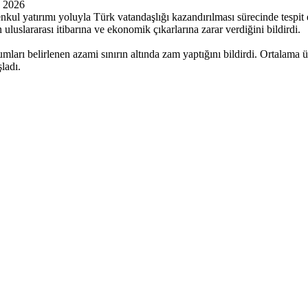
s 2026
l yatırımı yoluyla Türk vatandaşlığı kazandırılma­sı sürecinde tespit 
lus­lararası itibarına ve ekonomik çı­karlarına zarar verdiğini bildir­di.
umları belirlenen azami sınırın altında zam yaptığını bildirdi. Ortalama ü
ladı.