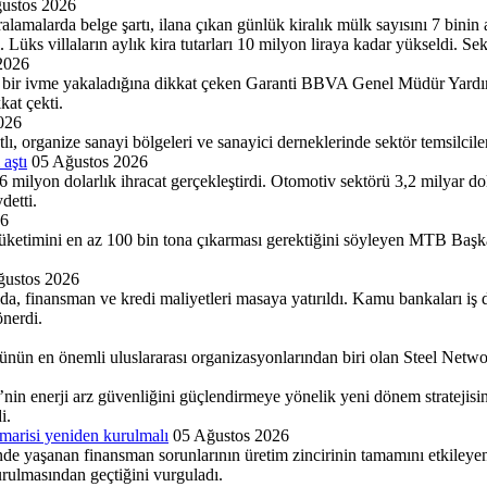
ustos 2026
iralamalarda belge şartı, ilana çıkan günlük kiralık mülk sayısını 7 binin
i. Lüks villaların aylık kira tutarları 10 milyon liraya kadar yükseldi. Sek
2026
çlü bir ivme yakaladığına dikkat çeken Garanti BBVA Genel Müdür Yard
at çekti.
026
organize sanayi böl­geleri ve sanayici derneklerinde sektör temsilciler
 aştı
05 Ağustos 2026
milyon dolarlık ih­racat gerçekleştirdi. Otomotiv sektörü 3,2 milyar dolar
detti.
26
tüketimini en az 100 bin tona çıkarması gerektiğini söyleyen MTB Başk
ğustos 2026
ıda, finansman ve kredi maliyetleri masaya yatırıldı. Kamu bankaları i
önerdi.
rünün en önemli ulus­lararası organizasyonların­dan biri olan Steel Net
n enerji arz güvenliğini güçlendirmeye yönelik yeni dönem stratejisinin 
i.
marisi yeniden kurulmalı
05 Ağustos 2026
de yaşanan finansman sorunlarının üretim zincirinin tamamını etkileyen
ulmasından geçtiğini vurguladı.