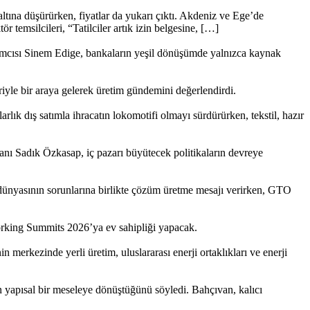
 altına düşürürken, fiyatlar da yukarı çıktı. Akdeniz ve Ege’de
tör temsilcileri, “Tatilciler artık izin belgesine, […]
ımcısı Sinem Edige, bankaların yeşil dönüşümde yalnızca kaynak
iyle bir araya gelerek üretim gündemini de­ğerlendirdi.
lık dış satımla ihracatın lokomotifi ol­mayı sürdürürken, tekstil, hazır
anı Sadık Özkasap, iç pazarı büyütecek politikaların devreye
ş dünyasının sorunlarına birlikte çözüm üretme mesajı verirken, GTO
working Summits 2026’ya ev sahipli­ği yapacak.
merkezinde yerli üretim, uluslararası enerji ortaklıkları ve enerji
 yapısal bir meseleye dönüştüğünü söyledi. Bahçıvan, kalıcı