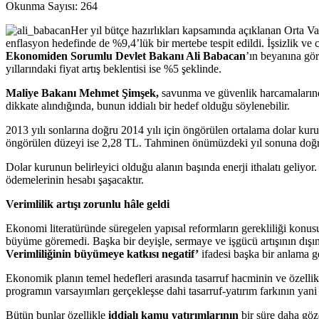
Okunma Sayısı:
264
Her yıl bütçe hazırlıkları kapsamında açıklanan Orta V
enflasyon hedefinde de %9,4’lük bir mertebe tespit edildi. İşsizlik ve
Ekonomiden Sorumlu Devlet Bakanı Ali Babacan
’ın beyanına gö
yıllarındaki fiyat artış beklentisi ise %5 şeklinde.
Maliye Bakanı Mehmet Şimşek,
savunma ve güvenlik harcamalarınd
dikkate alındığında, bunun iddialı bir hedef olduğu söylenebilir.
2013 yılı sonlarına doğru 2014 yılı için öngörülen ortalama dolar kur
öngörülen düzeyi ise 2,28 TL. Tahminen önümüzdeki yıl sonuna doğr
Dolar kurunun belirleyici olduğu alanın başında enerji ithalatı geliyor.
ödemelerinin hesabı şaşacaktır.
Verimlilik artışı zorunlu hâle geldi
Ekonomi literatüründe süregelen yapısal reformların gerekliliği konus
büyüme göremedi. Başka bir deyişle, sermaye ve işgücü artışının dışı
Verimliliğinin büyümeye katkısı negatif’
ifadesi başka bir anlama g
Ekonomik planın temel hedefleri arasında tasarruf hacminin ve özellik
programın varsayımları gerçekleşse dahi tasarruf-yatırım farkının yan
Bütün bunlar özellikle
iddialı kamu yatırımlarının
bir süre daha gözd