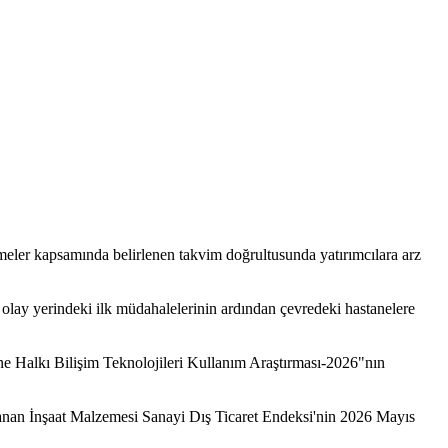
ameler kapsamında belirlenen takvim doğrultusunda yatırımcılara arz
 olay yerindeki ilk müdahalelerinin ardından çevredeki hastanelere
ne Halkı Bilişim Tek­nolojileri Kullanım Araştırma­sı-2026"nın
rlanan İnşaat Malzemesi Sanayi Dış Ticaret Endeksi'nin 2026 Mayıs