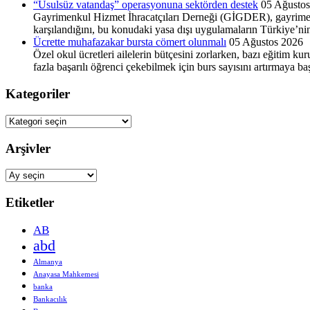
“Usulsüz vatandaş” operasyonuna sektörden destek
05 Ağusto
Gayrimenkul Hizmet İhracat­çıları Derneği (GİGDER), gayrimenku
kar­şılandığını, bu konudaki yasa dışı uygulamaların Türkiye’nin u
Ücrette muhafazakar bursta cömert olunmalı
05 Ağustos 2026
Özel okul ücretleri ailelerin bütçesini zorlarken, bazı eğitim kur
fazla başarılı öğrenci çekebilmek için burs sayısını artırmaya baş
Kategoriler
Kategoriler
Arşivler
Arşivler
Etiketler
AB
abd
Almanya
Anayasa Mahkemesi
banka
Bankacılık