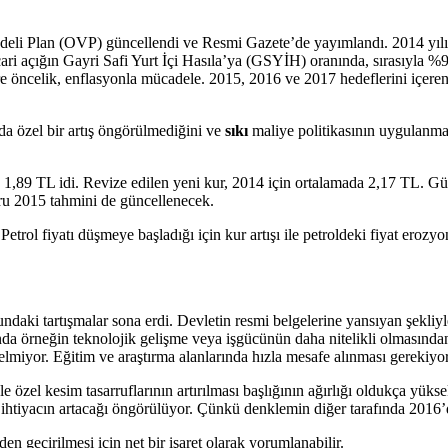
adeli Plan (OVP) güncellendi ve Resmi Gazete’de yayımlandı. 2014 yılı 
 cari açığın Gayri Safi Yurt İçi Hasıla’ya (GSYİH) oranında, sırasıyla %
re öncelik, enflasyonla mücadele. 2015, 2016 ve 2017 hedeflerini içere
a özel bir artış öngörülmediğini ve
sıkı
maliye politikasının uygulanma
u 1,89 TL idi. Revize edilen yeni kur, 2014 için ortalamada 2,17 TL. Gü
u 2015 tahmini de güncellenecek.
 Petrol fiyatı düşmeye başladığı için kur artışı ile petroldeki fiyat eroz
undaki tartışmalar sona erdi. Devletin resmi belgelerine yansıyan şekli
nda örneğin teknolojik gelişme veya işgücünün daha nitelikli olmasınd
elmiyor. Eğitim ve araştırma alanlarında hızla mesafe alınması gerekiyor
le özel kesim tasarruflarının artırılması başlığının ağırlığı oldukça yü
i ihtiyacın artacağı öngörülüyor. Çünkü denklemin diğer tarafında 2016’
en geçirilmesi için net bir işaret olarak yorumlanabilir.