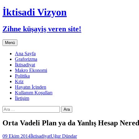
İktisadi Vizyon
Zihne küşayiş veren site!
İçeriğe
Menü
atla
Ana Sayfa
Graforizma
İktisadiyat
Makro Ekonomi
Politika
Kriz
Hayatın İçinden
Kullanım Koşulları
İletişim
Arama:
Orta Vadeli Plan ya da Yanlış Hesap Nere
09 Ekim 2014
İktisadiyat
Uğur Dündar