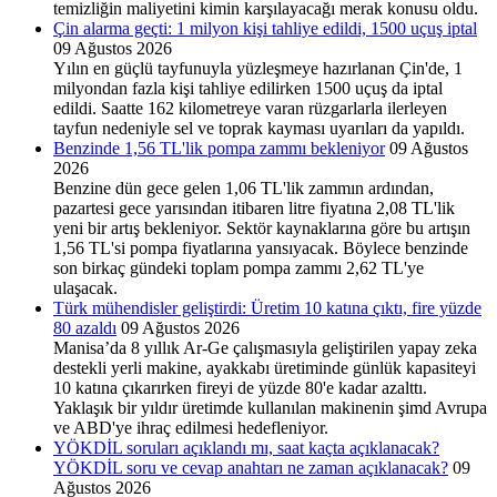
temizliğin maliyetini kimin karşılayacağı merak konusu oldu.
Çin alarma geçti: 1 milyon kişi tahliye edildi, 1500 uçuş iptal
09 Ağustos 2026
Yılın en güçlü tayfunuyla yüzleşmeye hazırlanan Çin'de, 1
milyondan fazla kişi tahliye edilirken 1500 uçuş da iptal
edildi. Saatte 162 kilometreye varan rüzgarlarla ilerleyen
tayfun nedeniyle sel ve toprak kayması uyarıları da yapıldı.
Benzinde 1,56 TL'lik pompa zammı bekleniyor
09 Ağustos
2026
Benzine dün gece gelen 1,06 TL'lik zammın ardından,
pazartesi gece yarısından itibaren litre fiyatına 2,08 TL'lik
yeni bir artış bekleniyor. Sektör kaynaklarına göre bu artışın
1,56 TL'si pompa fiyatlarına yansıyacak. Böylece benzinde
son birkaç gündeki toplam pompa zammı 2,62 TL'ye
ulaşacak.
Türk mühendisler geliştirdi: Üretim 10 katına çıktı, fire yüzde
80 azaldı
09 Ağustos 2026
Manisa’da 8 yıllık Ar-Ge çalışmasıyla geliştirilen yapay zeka
destekli yerli makine, ayakkabı üretiminde günlük kapasiteyi
10 katına çıkarırken fireyi de yüzde 80'e kadar azalttı.
Yaklaşık bir yıldır üretimde kullanılan makinenin şimd Avrupa
ve ABD'ye ihraç edilmesi hedefleniyor.
YÖKDİL soruları açıklandı mı, saat kaçta açıklanacak?
YÖKDİL soru ve cevap anahtarı ne zaman açıklanacak?
09
Ağustos 2026