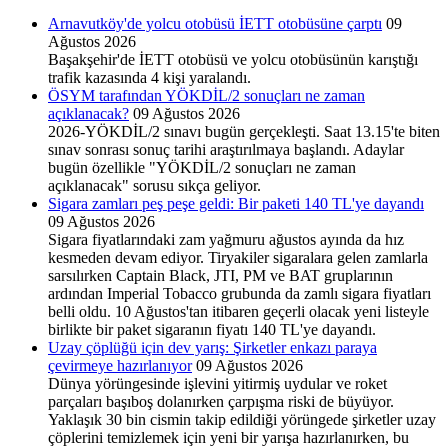
Arnavutköy'de yolcu otobüsü İETT otobüsüne çarptı
09
Ağustos 2026
Başakşehir'de İETT otobüsü ve yolcu otobüsünün karıştığı
trafik kazasında 4 kişi yaralandı.
ÖSYM tarafından YÖKDİL/2 sonuçları ne zaman
açıklanacak?
09 Ağustos 2026
2026-YÖKDİL/2 sınavı bugün gerçekleşti. Saat 13.15'te biten
sınav sonrası sonuç tarihi araştırılmaya başlandı. Adaylar
bugün özellikle "YÖKDİL/2 sonuçları ne zaman
açıklanacak" sorusu sıkça geliyor.
Sigara zamları peş peşe geldi: Bir paketi 140 TL'ye dayandı
09 Ağustos 2026
Sigara fiyatlarındaki zam yağmuru ağustos ayında da hız
kesmeden devam ediyor. Tiryakiler sigaralara gelen zamlarla
sarsılırken Captain Black, JTI, PM ve BAT gruplarının
ardından Imperial Tobacco grubunda da zamlı sigara fiyatları
belli oldu. 10 Ağustos'tan itibaren geçerli olacak yeni listeyle
birlikte bir paket sigaranın fiyatı 140 TL'ye dayandı.
Uzay çöplüğü için dev yarış: Şirketler enkazı paraya
çevirmeye hazırlanıyor
09 Ağustos 2026
Dünya yörüngesinde işlevini yitirmiş uydular ve roket
parçaları başıboş dolanırken çarpışma riski de büyüyor.
Yaklaşık 30 bin cismin takip edildiği yörüngede şirketler uzay
çöplerini temizlemek için yeni bir yarışa hazırlanırken, bu