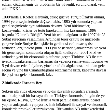
edilen, çözülememiş bir problemin bir güvenlik sorunu olarak yeni
adı: “PKK”.
1990’larda I. Körfez Harekâtı, çekiç güç ve Turgut Özal’ın ölümü,
1994 yerel seçimlerinde değişen tablo, 1995 yılı sonunda yapılan
genel seçimlerde aynı tablonun devamı. Yeni hükümetler,
koalisyonlar, krizler ve terör hareketinin hız kazanması: 1996
başında “Gümrük Birliği”. Yeni bir tehdit algılaması ile 1997’de 28
Şubat sürecinin yaşatılması. Ardından terör örgütü ile mücadele
çerçevesinde Suriye ile ilişkilerin gerilmesi ve bir savaş riskinin
ardından, örgüt elebaşının 1999 yılı başlarında yakalanması ve yeni
bir genel seçim sonucunda oluşan üçlü koalisyon. 2001 krizi ve
ardından yeni bir ekonomik platforma geçen Türkiye. AB ile tam
üyelik müzakerelerinin başlamasıyla yabancı sermayenin hücumu ve
5 yıl devam eden büyüme, yine bir tehdit algılaması, ardından gelen
seçim ve yine bir Cumhurbaşkanı seçtirmeme krizi, kapatma davası
ile peşi sıra gelen ekonomik kriz.
Zübükzade İbraam Bey
Seksen altı yılda ekonomi ve iç-dış güvenlik sorunları arasında
manik-depresif bir hastaya dönen Türkiye ekonomisi, bugün de yeni
bir eşikte. Rusya, Çin ve İran’la yerli para ile uluslararası ticaret
yapma anlaşmaları yapıyoruz. Irak hükümeti ile sosyal ve ekonomik
konularda protokoller imzalıyoruz. Bir yandan AB müzakerelerini