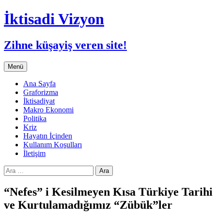
İktisadi Vizyon
Zihne küşayiş veren site!
İçeriğe
Menü
atla
Ana Sayfa
Graforizma
İktisadiyat
Makro Ekonomi
Politika
Kriz
Hayatın İçinden
Kullanım Koşulları
İletişim
Arama:
“Nefes” i Kesilmeyen Kısa Türkiye Tarihi
ve Kurtulamadığımız “Zübük”ler