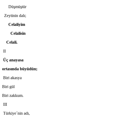
Düşmüştür
Zeytinin dalı;
Celaliyim
Celalisin
Celali.
II
Üç anayasa
ortasında büyüdün;
Biri akasya
Biri gül
Biri zakkum.
III
Türkiye´nin adı,