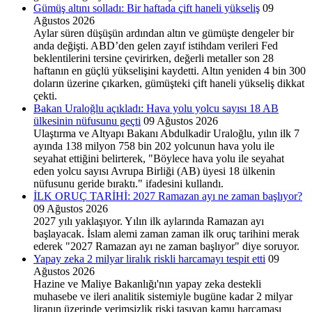
Gümüş altını solladı: Bir haftada çift haneli yükseliş
09
Ağustos 2026
Aylar süren düşüşün ardından altın ve gümüşte dengeler bir
anda değişti. ABD’den gelen zayıf istihdam verileri Fed
beklentilerini tersine çevirirken, değerli metaller son 28
haftanın en güçlü yükselişini kaydetti. Altın yeniden 4 bin 300
doların üzerine çıkarken, gümüşteki çift haneli yükseliş dikkat
çekti.
Bakan Uraloğlu açıkladı: Hava yolu yolcu sayısı 18 AB
ülkesinin nüfusunu geçti
09 Ağustos 2026
Ulaştırma ve Altyapı Bakanı Abdulkadir Uraloğlu, yılın ilk 7
ayında 138 milyon 758 bin 202 yolcunun hava yolu ile
seyahat ettiğini belirterek, "Böylece hava yolu ile seyahat
eden yolcu sayısı Avrupa Birliği (AB) üyesi 18 ülkenin
nüfusunu geride bıraktı." ifadesini kullandı.
İLK ORUÇ TARİHİ: 2027 Ramazan ayı ne zaman başlıyor?
09 Ağustos 2026
2027 yılı yaklaşıyor. Yılın ilk aylarında Ramazan ayı
başlayacak. İslam alemi zaman zaman ilk oruç tarihini merak
ederek "2027 Ramazan ayı ne zaman başlıyor" diye soruyor.
Yapay zeka 2 milyar liralık riskli harcamayı tespit etti
09
Ağustos 2026
Hazine ve Maliye Bakanlığı'nın yapay zeka destekli
muhasebe ve ileri analitik sistemiyle bugüne kadar 2 milyar
liranın üzerinde verimsizlik riski taşıyan kamu harcaması