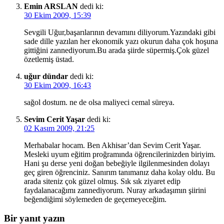
Emin ARSLAN
dedi ki:
30 Ekim 2009, 15:39
Sevgili Uğur,başarılarının devamını diliyorum.Yazındaki gibi
sade dille yazılan her ekonomik yazı okurun daha çok hoşuna
gittiğini zannediyorum.Bu arada şiirde süpermiş.Çok güzel
özetlemiş üstad.
uğur dündar
dedi ki:
30 Ekim 2009, 16:43
sağol dostum. ne de olsa maliyeci cemal süreya.
Sevim Cerit Yaşar
dedi ki:
02 Kasım 2009, 21:25
Merhabalar hocam. Ben Akhisar’dan Sevim Cerit Yaşar.
Mesleki uyum eğitim proğramında öğrencilerinizden biriyim.
Hani şu derse yeni doğan bebeğiyle ilgilenmesinden dolayı
geç giren öğrenciniz. Sanırım tanımanız daha kolay oldu. Bu
arada siteniz çok güzel olmuş. Sık sık ziyaret edip
faydalanacağımı zannediyorum. Nuray arkadaşımın şiirini
beğendiğimi söylemeden de geçemeyeceğim.
Bir yanıt yazın