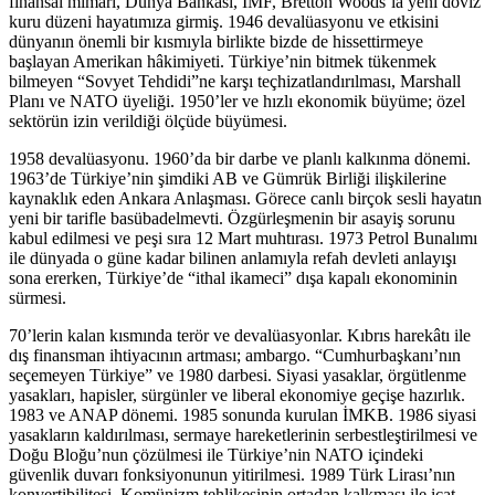
finansal mimari, Dünya Bankası, IMF, Bretton Woods’la yeni döviz
kuru düzeni hayatımıza girmiş. 1946 devalüasyonu ve etkisini
dünyanın önemli bir kısmıyla birlikte bizde de hissettirmeye
başlayan Amerikan hâkimiyeti. Türkiye’nin bitmek tükenmek
bilmeyen “Sovyet Tehdidi”ne karşı teçhizatlandırılması, Marshall
Planı ve NATO üyeliği. 1950’ler ve hızlı ekonomik büyüme; özel
sektörün izin verildiği ölçüde büyümesi.
1958 devalüasyonu. 1960’da bir darbe ve planlı kalkınma dönemi.
1963’de Türkiye’nin şimdiki AB ve Gümrük Birliği ilişkilerine
kaynaklık eden Ankara Anlaşması. Görece canlı birçok sesli hayatın
yeni bir tarifle basübadelmevti. Özgürleşmenin bir asayiş sorunu
kabul edilmesi ve peşi sıra 12 Mart muhtırası. 1973 Petrol Bunalımı
ile dünyada o güne kadar bilinen anlamıyla refah devleti anlayışı
sona ererken, Türkiye’de “ithal ikameci” dışa kapalı ekonominin
sürmesi.
70’lerin kalan kısmında terör ve devalüasyonlar. Kıbrıs harekâtı ile
dış finansman ihtiyacının artması; ambargo. “Cumhurbaşkanı’nın
seçemeyen Türkiye” ve 1980 darbesi. Siyasi yasaklar, örgütlenme
yasakları, hapisler, sürgünler ve liberal ekonomiye geçişe hazırlık.
1983 ve ANAP dönemi. 1985 sonunda kurulan İMKB. 1986 siyasi
yasakların kaldırılması, sermaye hareketlerinin serbestleştirilmesi ve
Doğu Bloğu’nun çözülmesi ile Türkiye’nin NATO içindeki
güvenlik duvarı fonksiyonunun yitirilmesi. 1989 Türk Lirası’nın
konvertibilitesi. Komünizm tehlikesinin ortadan kalkması ile icat