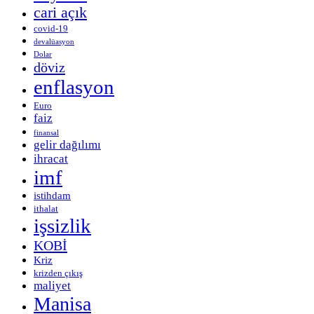
cari açık
covid-19
devalüasyon
Dolar
döviz
enflasyon
Euro
faiz
finansal
gelir dağılımı
ihracat
imf
istihdam
ithalat
işsizlik
KOBİ
Kriz
krizden çıkış
maliyet
Manisa