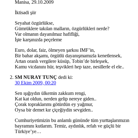
Manisa, 29.10.2009
İktisadi şiir
Seyahat özgürlükse,
Gümrüklere takılan malların, özgürlükleri nerde?
Var olmanın dayanılmaz hafifliği,
İşte karşınızda peçeleme
Euro, dolar, faiz, ölmeyen şarkısı IMF’in,
Bir bahar akşamı, örgütlü dayanışmamızla kenetlensek,
Artan oranlı vergilere küsüp, Tobin’de birleşsek,
Kamu vicdanını hür, teşvikleri hep taze, nesillerle el ele..
SM NURAY TUNÇ
dedi ki:
30 Ekim 2009, 00:20
Sen ışığıydın ülkemin zakkum rengi,
Kat kat oldun, nerden gelip nereye giden..
Çorak topraklarımı götürdün ey yağmur,
Oysa bir demet kır çiçeğiydin sevgiden..
Cumhuriyetimizin bu anlamlı gününde tüm yurttaşlarımızın
bayramını kutlarım. Temiz, aydınlık, refah ve güçlü bir
Türkiye’ye…