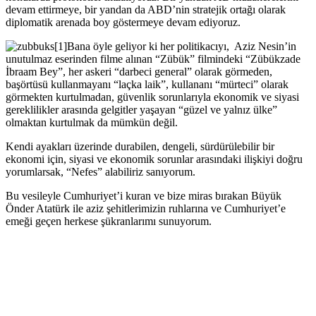
devam ettirmeye, bir yandan da ABD’nin stratejik ortağı olarak
diplomatik arenada boy göstermeye devam ediyoruz.
Bana öyle geliyor ki her politikacıyı, Aziz Nesin’in
unutulmaz eserinden filme alınan “Zübük” filmindeki “Zübükzade
İbraam Bey”, her askeri “darbeci general” olarak görmeden,
başörtüsü kullanmayanı “laçka laik”, kullananı “mürteci” olarak
görmekten kurtulmadan, güvenlik sorunlarıyla ekonomik ve siyasi
gereklilikler arasında gelgitler yaşayan “güzel ve yalnız ülke”
olmaktan kurtulmak da mümkün değil.
Kendi ayakları üzerinde durabilen, dengeli, sürdürülebilir bir
ekonomi için, siyasi ve ekonomik sorunlar arasındaki ilişkiyi doğru
yorumlarsak, “Nefes” alabiliriz sanıyorum.
Bu vesileyle Cumhuriyet’i kuran ve bize miras bırakan Büyük
Önder Atatürk ile aziz şehitlerimizin ruhlarına ve Cumhuriyet’e
emeği geçen herkese şükranlarımı sunuyorum.