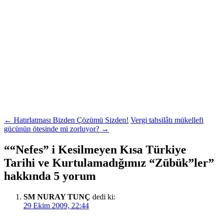
Yazı
←
Hatırlatması Bizden Çözümü Sizden!
Vergi tahsilâtı mükellefi
gücünün ötesinde mi zorluyor?
→
dolaşımı
“
“Nefes” i Kesilmeyen Kısa Türkiye
Tarihi ve Kurtulamadığımız “Zübük”ler
”
hakkında 5 yorum
SM NURAY TUNÇ
dedi ki:
29 Ekim 2009, 22:44