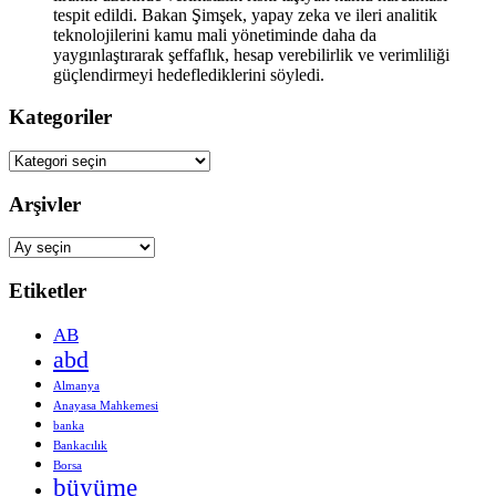
tespit edildi. Bakan Şimşek, yapay zeka ve ileri analitik
teknolojilerini kamu mali yönetiminde daha da
yaygınlaştırarak şeffaflık, hesap verebilirlik ve verimliliği
güçlendirmeyi hedeflediklerini söyledi.
Kategoriler
Kategoriler
Arşivler
Arşivler
Etiketler
AB
abd
Almanya
Anayasa Mahkemesi
banka
Bankacılık
Borsa
büyüme