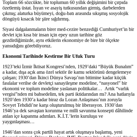
Toplam 66 sözcükte, bir toplumun 60 yıllık değişimini bir çırpıda
özetlemiş üstat. İsyan ve asayiş tutkusundan girmiş, darbelerden
çıkmış; alaturka büyümeyi, doğu-batı arasında sıkışmış sosyolojik
döngüyü kısacık bir şiire sığdırmış.
Siyasi dalgalanmaların birer med-cezire benzediği Cumhuriyet’in bir
devlet için kısa bir insan için epey uzun tarihine göz
gezdirdiğimizde, aynı etkilerin ekonomiye de bire bir ölçekte
yansıdığını görebiliyoruz.
Ekonomi Tarihinde Kestirme Bir Ufuk Turu
1923’teki İzmir İktisat Kongresi’nden, 1929’daki “Büyük Bunalım”
a kadar, dışa açık ama özel sektör ile kamu sektörünü dengelemeye
çalışan; 1930’dan İkinci Dünya Savaşı’nın bitimine kadar küçük
fasılalar verilse de devletçi sanayileşme modeline, “nasyonel” bir
ekonomi ve toplum modeline yaslanan politikalar… Artık “varlık
vergisi”nden mi bahsedelim, tek parti iktidarından mı? Ana hatlarıyla
1920’den 1930’a kadar biraz da Lozan Anlaşması’nın zoruyla
Sovyet Tehdidi’ne karşı oluşturulmuş bir liberasyon. 1930’dan
1946’ya dek savaştan korunma ve milli savunma konsepti dâhilinde
atılan içe kapanma adımları. K.İ.T.’lerin kuruluşu ve
yaygınlaşması…
1946’dan sonra çok partili hayat artık oluşmaya başlamış, yeni