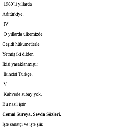
1980´li yıllarda
Adıtürkiye;
IV
O yıllarda ülkemizde
Ceşitli hükümetlerle
Yetmiş iki dilden
İkisi yasaklanmıştı:
İkincisi Türkçe.
V
Kahvede subay yok,
Bu nasıl iştir.
Cemal Süreya, Sevda Sözleri,
İşte sanatçı ve işte şiir.