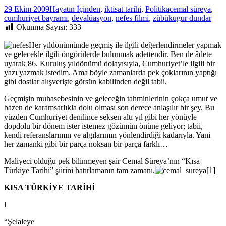
29 Ekim 2009
Hayatın İçinden
,
iktisat tarihi
,
Politika
cemal süreya
,
cumhuriyet bayramı
,
devalüasyon
,
nefes filmi
,
zübük
ugur dundar
Okunma Sayısı:
333
Her yıldönümünde geçmiş ile ilgili değerlendirmeler yapmak
ve gelecekle ilgili öngörülerde bulunmak adettendir. Ben de âdete
uyarak 86. Kuruluş yıldönümü dolayısıyla, Cumhuriyet’le ilgili bir
yazı yazmak istedim. Ama böyle zamanlarda pek çoklarının yaptığı
gibi dostlar alışverişte görsün kabilinden değil tabii.
Geçmişin muhasebesinin ve geleceğin tahminlerinin çokça umut ve
bazen de karamsarlıkla dolu olması son derece anlaşılır bir şey. Bu
yüzden Cumhuriyet denilince seksen altı yıl gibi her yönüyle
dopdolu bir dönem ister istemez gözümün önüne geliyor; tabii,
kendi referanslarımın ve algılarımın yönlendirdiği kadarıyla. Yani
her zamanki gibi bir parça noksan bir parça farklı…
Maliyeci olduğu pek bilinmeyen şair Cemal Süreya’nın “Kısa
Türkiye Tarihi” şiirini hatırlamanın tam zamanı.
KISA TÜRKİYE TARİHİ
l
“Şelaleye