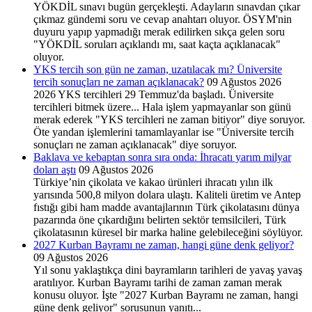
YÖKDİL sınavı bugün gerçekleşti. Adayların sınavdan çıkar
çıkmaz gündemi soru ve cevap anahtarı oluyor. ÖSYM'nin
duyuru yapıp yapmadığı merak edilirken sıkça gelen soru
"YÖKDİL soruları açıklandı mı, saat kaçta açıklanacak"
oluyor.
YKS tercih son gün ne zaman, uzatılacak mı? Üniversite
tercih sonuçları ne zaman açıklanacak?
09 Ağustos 2026
2026 YKS tercihleri 29 Temmuz'da başladı. Üniversite
tercihleri bitmek üzere... Hala işlem yapmayanlar son günü
merak ederek "YKS tercihleri ne zaman bitiyor" diye soruyor.
Öte yandan işlemlerini tamamlayanlar ise "Üniversite tercih
sonuçları ne zaman açıklanacak" diye soruyor.
Baklava ve kebaptan sonra sıra onda: İhracatı yarım milyar
doları aştı
09 Ağustos 2026
Türkiye’nin çikolata ve kakao ürünleri ihracatı yılın ilk
yarısında 500,8 milyon dolara ulaştı. Kaliteli üretim ve Antep
fıstığı gibi ham madde avantajlarının Türk çikolatasını dünya
pazarında öne çıkardığını belirten sektör temsilcileri, Türk
çikolatasının küresel bir marka haline gelebileceğini söylüyor.
2027 Kurban Bayramı ne zaman, hangi güne denk geliyor?
09 Ağustos 2026
Yıl sonu yaklaştıkça dini bayramların tarihleri de yavaş yavaş
aratılıyor. Kurban Bayramı tarihi de zaman zaman merak
konusu oluyor. İşte "2027 Kurban Bayramı ne zaman, hangi
güne denk geliyor" sorusunun yanıtı...