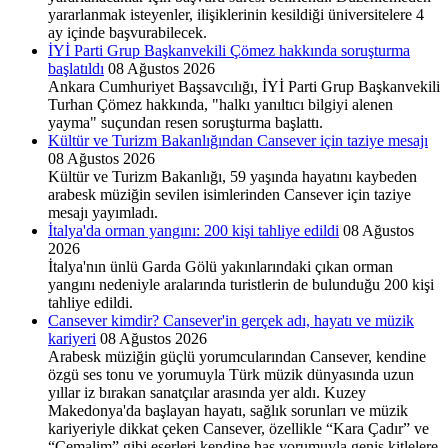
yararlanmak isteyenler, ilişiklerinin kesildiği üniversitelere 4
ay içinde başvurabilecek.
İYİ Parti Grup Başkanvekili Çömez hakkında soruşturma
başlatıldı
08 Ağustos 2026
Ankara Cumhuriyet Başsavcılığı, İYİ Parti Grup Başkanvekili
Turhan Çömez hakkında, "halkı yanıltıcı bilgiyi alenen
yayma" suçundan resen soruşturma başlattı.
Kültür ve Turizm Bakanlığından Cansever için taziye mesajı
08 Ağustos 2026
Kültür ve Turizm Bakanlığı, 59 yaşında hayatını kaybeden
arabesk müziğin sevilen isimlerinden Cansever için taziye
mesajı yayımladı.
İtalya'da orman yangını: 200 kişi tahliye edildi
08 Ağustos
2026
İtalya'nın ünlü Garda Gölü yakınlarındaki çıkan orman
yangını nedeniyle aralarında turistlerin de bulunduğu 200 kişi
tahliye edildi.
Cansever kimdir? Cansever'in gerçek adı, hayatı ve müzik
kariyeri
08 Ağustos 2026
Arabesk müziğin güçlü yorumcularından Cansever, kendine
özgü ses tonu ve yorumuyla Türk müzik dünyasında uzun
yıllar iz bırakan sanatçılar arasında yer aldı. Kuzey
Makedonya'da başlayan hayatı, sağlık sorunları ve müzik
kariyeriyle dikkat çeken Cansever, özellikle “Kara Çadır” ve
“Cemalim” gibi eserleri kendine has yorumuyla geniş kitlelere