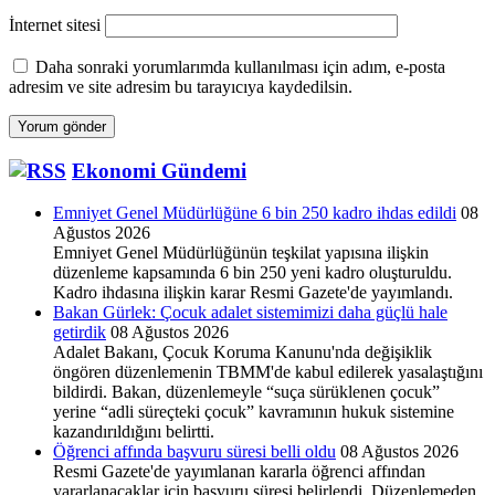
İnternet sitesi
Daha sonraki yorumlarımda kullanılması için adım, e-posta
adresim ve site adresim bu tarayıcıya kaydedilsin.
Ekonomi Gündemi
Emniyet Genel Müdürlüğüne 6 bin 250 kadro ihdas edildi
08
Ağustos 2026
Emniyet Genel Müdürlüğünün teşkilat yapısına ilişkin
düzenleme kapsamında 6 bin 250 yeni kadro oluşturuldu.
Kadro ihdasına ilişkin karar Resmi Gazete'de yayımlandı.
Bakan Gürlek: Çocuk adalet sistemimizi daha güçlü hale
getirdik
08 Ağustos 2026
Adalet Bakanı, Çocuk Koruma Kanunu'nda değişiklik
öngören düzenlemenin TBMM'de kabul edilerek yasalaştığını
bildirdi. Bakan, düzenlemeyle “suça sürüklenen çocuk”
yerine “adli süreçteki çocuk” kavramının hukuk sistemine
kazandırıldığını belirtti.
Öğrenci affında başvuru süresi belli oldu
08 Ağustos 2026
Resmi Gazete'de yayımlanan kararla öğrenci affından
yararlanacaklar için başvuru süresi belirlendi. Düzenlemeden