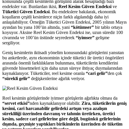
konusunda çeşitli kesimlerin görüşünü alarak hesapladığı bazı
endeksler var. Bunlardan ikisi,
Reel Kesim Güven Endeksi
ve
Tüketici Güven Endeksi
. Bu endekslere bakılarak, ekonomik
koşulların çeşitli kesimlerce niçin farklı algılandığı daha iyi
anlaşılabiliyor. Örneğin Tüketici Güven Endeksi, 2005 yılının Mayıs
ayından bu yana 100’ün altında, yani
“kötümser”
bir tablo ortaya
koyuyor. Aksine Reel Kesim Güven Endeksi ise, uzun süredir 100
civarında ve 100’ün üstünde seyrederek
“iyimser”
gelişme
sergiliyor.
Geniş kesimlerin iktisadi yönelim konusundaki görüşlerini yansıtan
bu anketlerde, aynı ekonominin içinde tüketici ile üretici öngörüleri
arasında önemli farklılıkların bulunması, tüketicilerin kendilerini
güvende hissetmeleri için daha uzun süreye ihtiyaç duymalarından
kaynaklanıyor. Tüketiciler, reel kesime oranla
“cari gelir”
den çok
“sürekli gelir”
değişkenlerine ağırlık veriyor.
Reel kesimin görüşlerinde iyimser görüşlerin ağırlıkta olması da
“servet etkisi”
nden kaynaklanıyor olabilir.
Zira, tüketicilerin geniş
kesimi, cari harcanabilir gelirdeki artışın veya azalışın
sürekliliği üzerinden davranış ve tahmin üretirken, üretici
kesim, sadece cari gelirlerine göre değil, bugünkü gelirlerinin
dışında, geçmişte yaptıkları birikimlerin üzerinden de tüketim