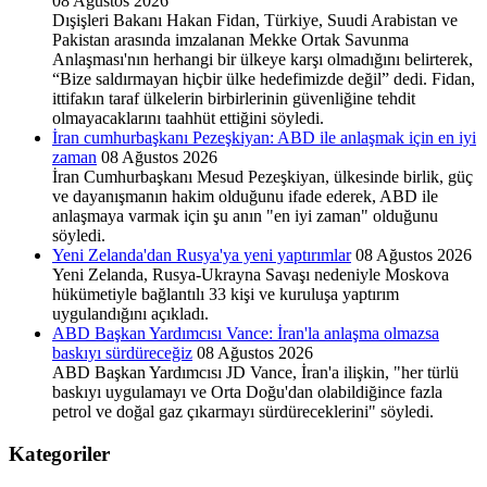
08 Ağustos 2026
Dışişleri Bakanı Hakan Fidan, Türkiye, Suudi Arabistan ve
Pakistan arasında imzalanan Mekke Ortak Savunma
Anlaşması'nın herhangi bir ülkeye karşı olmadığını belirterek,
“Bize saldırmayan hiçbir ülke hedefimizde değil” dedi. Fidan,
ittifakın taraf ülkelerin birbirlerinin güvenliğine tehdit
olmayacaklarını taahhüt ettiğini söyledi.
İran cumhurbaşkanı Pezeşkiyan: ABD ile anlaşmak için en iyi
zaman
08 Ağustos 2026
İran Cumhurbaşkanı Mesud Pezeşkiyan, ülkesinde birlik, güç
ve dayanışmanın hakim olduğunu ifade ederek, ABD ile
anlaşmaya varmak için şu anın "en iyi zaman" olduğunu
söyledi.
Yeni Zelanda'dan Rusya'ya yeni yaptırımlar
08 Ağustos 2026
Yeni Zelanda, Rusya-Ukrayna Savaşı nedeniyle Moskova
hükümetiyle bağlantılı 33 kişi ve kuruluşa yaptırım
uygulandığını açıkladı.
ABD Başkan Yardımcısı Vance: İran'la anlaşma olmazsa
baskıyı sürdüreceğiz
08 Ağustos 2026
ABD Başkan Yardımcısı JD Vance, İran'a ilişkin, "her türlü
baskıyı uygulamayı ve Orta Doğu'dan olabildiğince fazla
petrol ve doğal gaz çıkarmayı sürdüreceklerini" söyledi.
Kategoriler