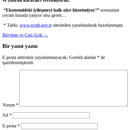
ve yatırım kararları verebiliyorlar.
“Ekonomideki iyileşmeyi halk niye hissetmiyor
?
”
sorusunun
cevabı burada yatıyor olsa gerek…
* Tablo,
www.tcmb.gov.tr
sitesinden yararlanılarak hazırlanmıştır.
Yazı
Büyüme ve Cari Açık
→
dolaşımı
Bir yanıt yazın
E-posta adresiniz yayınlanmayacak.
Gerekli alanlar
*
ile
işaretlenmişlerdir
Yorum
*
Ad
*
E-posta
*