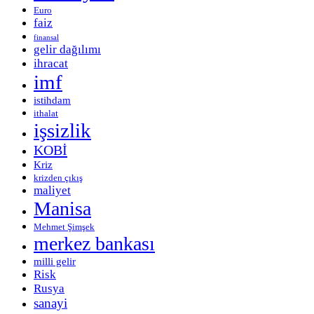
Euro
faiz
finansal
gelir dağılımı
ihracat
imf
istihdam
ithalat
işsizlik
KOBİ
Kriz
krizden çıkış
maliyet
Manisa
Mehmet Şimşek
merkez bankası
milli gelir
Risk
Rusya
sanayi