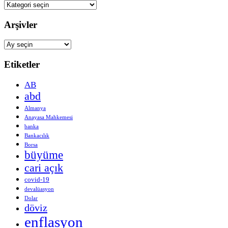
Kategoriler
Arşivler
Arşivler
Etiketler
AB
abd
Almanya
Anayasa Mahkemesi
banka
Bankacılık
Borsa
büyüme
cari açık
covid-19
devalüasyon
Dolar
döviz
enflasyon