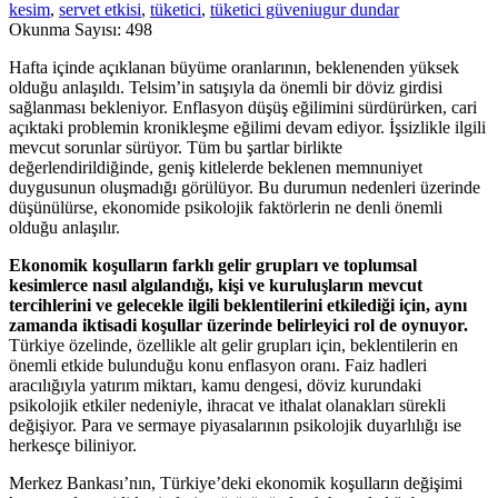
kesim
,
servet etkisi
,
tüketici
,
tüketici güveni
ugur dundar
Okunma Sayısı:
498
Hafta içinde açıklanan büyüme oranlarının, beklenenden yüksek
olduğu anlaşıldı. Telsim’in satışıyla da önemli bir döviz girdisi
sağlanması bekleniyor. Enflasyon düşüş eğilimini sürdürürken, cari
açıktaki problemin kronikleşme eğilimi devam ediyor. İşsizlikle ilgili
mevcut sorunlar sürüyor. Tüm bu şartlar birlikte
değerlendirildiğinde, geniş kitlelerde beklenen memnuniyet
duygusunun oluşmadığı görülüyor. Bu durumun nedenleri üzerinde
düşünülürse, ekonomide psikolojik faktörlerin ne denli önemli
olduğu anlaşılır.
Ekonomik koşulların farklı gelir grupları ve toplumsal
kesimlerce nasıl algılandığı, kişi ve kuruluşların mevcut
tercihlerini ve gelecekle ilgili beklentilerini etkilediği için, aynı
zamanda iktisadi koşullar üzerinde belirleyici rol de oynuyor.
Türkiye özelinde, özellikle alt gelir grupları için, beklentilerin en
önemli etkide bulunduğu konu enflasyon oranı. Faiz hadleri
aracılığıyla yatırım miktarı, kamu dengesi, döviz kurundaki
psikolojik etkiler nedeniyle, ihracat ve ithalat olanakları sürekli
değişiyor. Para ve sermaye piyasalarının psikolojik duyarlılığı ise
herkesçe biliniyor.
Merkez Bankası’nın, Türkiye’deki ekonomik koşulların değişimi