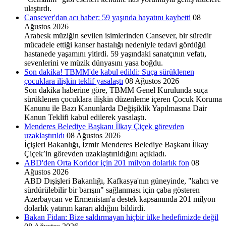
ulaştırdı.
Cansever'dan acı haber: 59 yaşında hayatını kaybetti
08
Ağustos 2026
Arabesk müziğin sevilen isimlerinden Cansever, bir süredir
mücadele ettiği kanser hastalığı nedeniyle tedavi gördüğü
hastanede yaşamını yitirdi. 59 yaşındaki sanatçının vefatı,
sevenlerini ve müzik dünyasını yasa boğdu.
Son dakika! TBMM'de kabul edildi: Suça sürüklenen
çocuklara ilişkin teklif yasalaştı
08 Ağustos 2026
Son dakika haberine göre, TBMM Genel Kurulunda suça
sürüklenen çocuklara ilişkin düzenleme içeren Çocuk Koruma
Kanunu ile Bazı Kanunlarda Değişiklik Yapılmasına Dair
Kanun Teklifi kabul edilerek yasalaştı.
Menderes Belediye Başkanı İlkay Çiçek görevden
uzaklaştırıldı
08 Ağustos 2026
İçişleri Bakanlığı, İzmir Menderes Belediye Başkanı İlkay
Çiçek’in görevden uzaklaştırıldığını açıkladı.
ABD'den Orta Koridor için 201 milyon dolarlık fon
08
Ağustos 2026
ABD Dışişleri Bakanlığı, Kafkasya'nın güneyinde, "kalıcı ve
sürdürülebilir bir barışın" sağlanması için çaba gösteren
Azerbaycan ve Ermenistan'a destek kapsamında 201 milyon
dolarlık yatırım kararı aldığını bildirdi.
Bakan Fidan: Bize saldırmayan hiçbir ülke hedefimizde değil