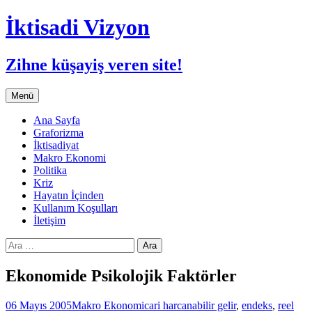
İktisadi Vizyon
Zihne küşayiş veren site!
İçeriğe
Menü
atla
Ana Sayfa
Graforizma
İktisadiyat
Makro Ekonomi
Politika
Kriz
Hayatın İçinden
Kullanım Koşulları
İletişim
Arama:
Ekonomide Psikolojik Faktörler
06 Mayıs 2005
Makro Ekonomi
cari harcanabilir gelir
,
endeks
,
reel