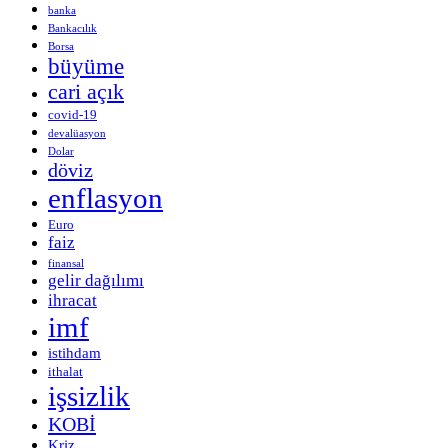
banka
Bankacılık
Borsa
büyüme
cari açık
covid-19
devalüasyon
Dolar
döviz
enflasyon
Euro
faiz
finansal
gelir dağılımı
ihracat
imf
istihdam
ithalat
işsizlik
KOBİ
Kriz