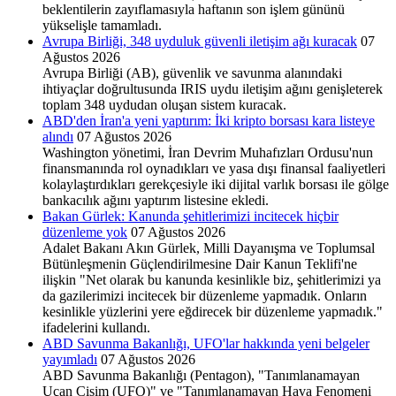
beklentilerin zayıflamasıyla haftanın son işlem gününü
yükselişle tamamladı.
Avrupa Birliği, 348 uyduluk güvenli iletişim ağı kuracak
07
Ağustos 2026
Avrupa Birliği (AB), güvenlik ve savunma alanındaki
ihtiyaçlar doğrultusunda IRIS uydu iletişim ağını genişleterek
toplam 348 uydudan oluşan sistem kuracak.
ABD'den İran'a yeni yaptırım: İki kripto borsası kara listeye
alındı
07 Ağustos 2026
Washington yönetimi, İran Devrim Muhafızları Ordusu'nun
finansmanında rol oynadıkları ve yasa dışı finansal faaliyetleri
kolaylaştırdıkları gerekçesiyle iki dijital varlık borsası ile gölge
bankacılık ağını yaptırım listesine ekledi.
Bakan Gürlek: Kanunda şehitlerimizi incitecek hiçbir
düzenleme yok
07 Ağustos 2026
Adalet Bakanı Akın Gürlek, Milli Dayanışma ve Toplumsal
Bütünleşmenin Güçlendirilmesine Dair Kanun Teklifi'ne
ilişkin "Net olarak bu kanunda kesinlikle biz, şehitlerimizi ya
da gazilerimizi incitecek bir düzenleme yapmadık. Onların
kesinlikle yüzlerini yere eğdirecek bir düzenleme yapmadık."
ifadelerini kullandı.
ABD Savunma Bakanlığı, UFO'lar hakkında yeni belgeler
yayımladı
07 Ağustos 2026
ABD Savunma Bakanlığı (Pentagon), "Tanımlanamayan
Uçan Cisim (UFO)" ve "Tanımlanamayan Hava Fenomeni