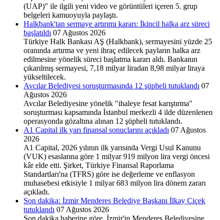
(UAP)" ile ilgili yeni video ve görüntüleri içeren 5. grup
belgeleri kamuoyuyla paylaştı.
Halkbank'tan sermaye artırımı kararı: İkincil halka arz süreci
başlatıldı
07 Ağustos 2026
Türkiye Halk Bankası AŞ (Halkbank), sermayesini yüzde 25
oranında artırma ve yeni ihraç edilecek payların halka arz
edilmesine yönelik süreci başlatma kararı aldı. Bankanın
çıkarılmış sermayesi, 7,18 milyar liradan 8,98 milyar liraya
yükseltilecek.
Avcılar Belediyesi soruşturmasında 12 şüpheli tutuklandı
07
Ağustos 2026
Avcılar Belediyesine yönelik "ihaleye fesat karıştırma"
soruşturması kapsamında İstanbul merkezli 4 ilde düzenlenen
operasyonda gözaltına alınan 12 şüpheli tutuklandı.
A1 Capital ilk yarı finansal sonuçlarını açıkladı
07 Ağustos
2026
A1 Capital, 2026 yılının ilk yarısında Vergi Usul Kanunu
(VUK) esaslarına göre 1 milyar 919 milyon lira vergi öncesi
kâr elde etti. Şirket, Türkiye Finansal Raporlama
Standartları'na (TFRS) göre ise değerleme ve enflasyon
muhasebesi etkisiyle 1 milyar 683 milyon lira dönem zararı
açıkladı.
Son dakika: İzmir Menderes Belediye Başkanı İlkay Çiçek
tutuklandı
07 Ağustos 2026
Son dakika haberine göre, İzmir'in Menderes Belediyesine