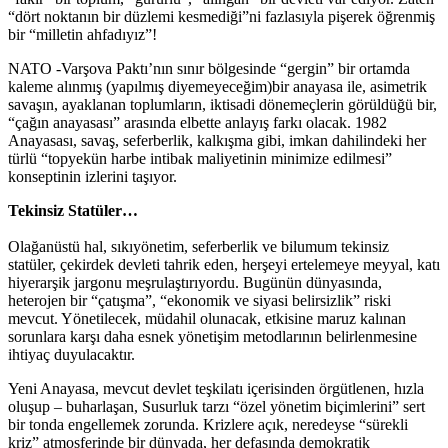
“dört noktanın bir düzlemi kesmediği”ni fazlasıyla pişerek öğrenmiş
bir “milletin ahfadıyız”!
NATO -Varşova Paktı’nın sınır bölgesinde “gergin” bir ortamda
kaleme alınmış (yapılmış diyemeyeceğim)bir anayasa ile, asimetrik
savaşın, ayaklanan toplumların, iktisadi dönemeçlerin görüldüğü bir,
“çağın anayasası” arasında elbette anlayış farkı olacak. 1982
Anayasası, savaş, seferberlik, kalkışma gibi, imkan dahilindeki her
türlü “topyekün harbe intibak maliyetinin minimize edilmesi”
konseptinin izlerini taşıyor.
Tekinsiz Statüler…
Olağanüstü hal, sıkıyönetim, seferberlik ve bilumum tekinsiz
statüler, çekirdek devleti tahrik eden, herşeyi ertelemeye meyyal, katı
hiyerarşik jargonu meşrulaştırıyordu. Bugünün dünyasında,
heterojen bir “çatışma”, “ekonomik ve siyasi belirsizlik” riski
mevcut. Yönetilecek, müdahil olunacak, etkisine maruz kalınan
sorunlara karşı daha esnek yönetişim metodlarının belirlenmesine
ihtiyaç duyulacaktır.
Yeni Anayasa, mevcut devlet teşkilatı içerisinden örgütlenen, hızla
oluşup – buharlaşan, Susurluk tarzı “özel yönetim biçimlerini” sert
bir tonda engellemek zorunda. Krizlere açık, neredeyse “sürekli
kriz” atmosferinde bir dünyada, her defasında demokratik