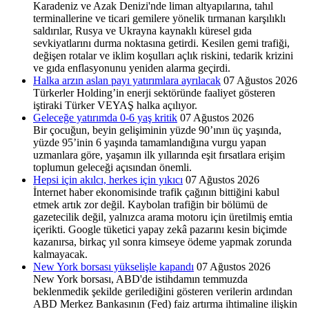
Karadeniz ve Azak Denizi'nde liman altyapılarına, tahıl
terminallerine ve ticari gemilere yönelik tırmanan karşılıklı
saldırılar, Rusya ve Ukrayna kaynaklı küresel gıda
sevkiyatlarını durma noktasına getirdi. Kesilen gemi trafiği,
değişen rotalar ve iklim koşulları açlık riskini, tedarik krizini
ve gıda enflasyonunu yeniden alarma geçirdi.
Halka arzın aslan payı yatırımlara ayrılacak
07 Ağustos 2026
Türkerler Holding’in enerji sektöründe faaliyet göste­ren
iştiraki Türker VEYAŞ halka açılıyor.
Geleceğe yatırımda 0-6 yaş kritik
07 Ağustos 2026
Bir çocuğun, beyin gelişiminin yüzde 90’ının üç yaşında,
yüzde 95’inin 6 yaşında tamamlandığına vurgu yapan
uzmanlara göre, yaşamın ilk yıllarında eşit fırsatlara erişim
toplumun geleceği açısından önemli.
Hepsi için akılcı, herkes için yıkıcı
07 Ağustos 2026
İnternet haber ekonomisinde trafik çağının bittiğini kabul
etmek artık zor değil. Kaybolan trafiğin bir bölümü de
gazetecilik değil, yalnızca arama motoru için üretilmiş emtia
içerikti. Google tüketici yapay zekâ pazarını kesin biçimde
kazanırsa, birkaç yıl sonra kimseye ödeme yapmak zorunda
kalmayacak.
New York borsası yükselişle kapandı
07 Ağustos 2026
New York borsası, ABD'de istihdamın temmuzda
beklenmedik şekilde gerilediğini gösteren verilerin ardından
ABD Merkez Bankasının (Fed) faiz artırma ihtimaline ilişkin