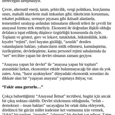
üreteceğini tartışmalıyız.
Çevre, alternatif enerji, tarım, şehircilik, vergi politikası, borçlanma
sınırı, mahalli idarelerin mali imkanları gibi; tüketicinin korunması,
rekabet politikası, sermaye piyasası gibi iktisadi alanlarda,
temennileri sıralayıp ardından istisnaların dikenli telleri ile çevrili bir
anayasal formu terk etmeliyiz. Ekonomi ile doğrudan ilişkili olduğu
defalarca ispat edilmiş düşünce özgürlüğü konusunda da öyle.
Toplantı ve gösteri, grev ve lokavt, tutukluluk, hükümlülük, kılık-
kıyafet “rejimi”, özel hayatın gizliliği, “azınlık” denilen
vatandaşların hakları, yabancıların mülk edinmesi, kamulaştırma,
özelleştirme, devletleştirme, kamu personel rejimi sahalarında da
“net” tercihler yapan bir devlet olmanın zamanı geçiyor.
“Anayasa yapan bir devlet” ile “anayasa yapan bir toplum”
arasındaki farkın, ekonomiye etkide bulunmayacağı bir alan da yok
zaten. Ama, “hazır ayaktayken” dünyadaki ekonomik sorunları da
dikkate alan bir “yaşayan anayasa” yapmaya ihtiyaç var.
“Fakir ama gururlu…”
Çokça bahsettiğimiz “Anayasal İktisat” tecrübesi, bugün için ancak
bir çıkış noktası olabilir. Devlet sözkonusu olduğunda, “refah –
demokrasi – insan hakları” sacayağına bir ortak daha ekleyerek,
dördüncü bir gücün millet iradesine ket vurmasına izin vermek,
“fakir” bir toplum, “gururlu”, “alıngan” bir devleti var ediyor. Zaten