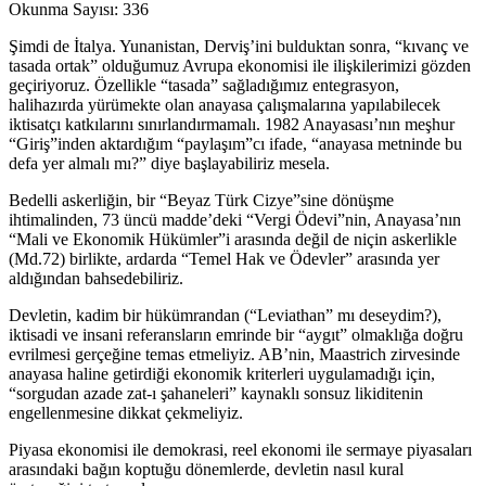
Okunma Sayısı:
336
Şimdi de İtalya. Yunanistan, Derviş’ini bulduktan sonra, “kıvanç ve
tasada ortak” olduğumuz Avrupa ekonomisi ile ilişkilerimizi gözden
geçiriyoruz. Özellikle “tasada” sağladığımız entegrasyon,
halihazırda yürümekte olan anayasa çalışmalarına yapılabilecek
iktisatçı katkılarını sınırlandırmamalı. 1982 Anayasası’nın meşhur
“Giriş”inden aktardığım “paylaşım”cı ifade, “anayasa metninde bu
defa yer almalı mı?” diye başlayabiliriz mesela.
Bedelli askerliğin, bir “Beyaz Türk Cizye”sine dönüşme
ihtimalinden, 73 üncü madde’deki “Vergi Ödevi”nin, Anayasa’nın
“Mali ve Ekonomik Hükümler”i arasında değil de niçin askerlikle
(Md.72) birlikte, ardarda “Temel Hak ve Ödevler” arasında yer
aldığından bahsedebiliriz.
Devletin, kadim bir hükümrandan (“Leviathan” mı deseydim?),
iktisadi ve insani referansların emrinde bir “aygıt” olmaklığa doğru
evrilmesi gerçeğine temas etmeliyiz. AB’nin, Maastrich zirvesinde
anayasa haline getirdiği ekonomik kriterleri uygulamadığı için,
“sorgudan azade zat-ı şahaneleri” kaynaklı sonsuz likiditenin
engellenmesine dikkat çekmeliyiz.
Piyasa ekonomisi ile demokrasi, reel ekonomi ile sermaye piyasaları
arasındaki bağın koptuğu dönemlerde, devletin nasıl kural