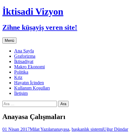
İktisadi Vizyon
Zihne küşayiş veren site!
İçeriğe
Menü
atla
Ana Sayfa
Graforizma
İktisadiyat
Makro Ekonomi
Politika
Kriz
Hayatın İçinden
Kullanım Koşulları
İletişim
Arama:
Anayasa Çalışmaları
01 Nisan 2017
Milat Yazıları
anayasa
,
başkanlık sistemi
Uğur Dündar