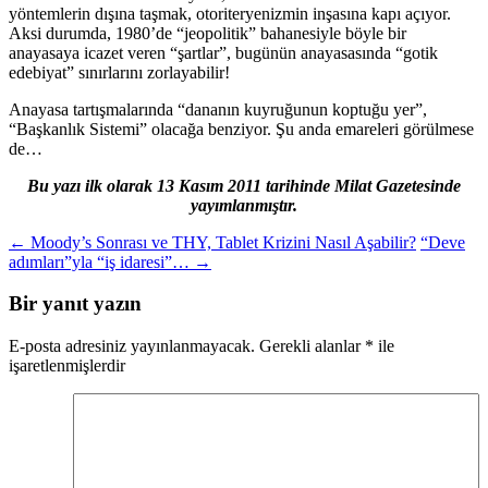
yöntemlerin dışına taşmak, otoriteryenizmin inşasına kapı açıyor.
Aksi durumda, 1980’de “jeopolitik” bahanesiyle böyle bir
anayasaya icazet veren “şartlar”, bugünün anayasasında “gotik
edebiyat” sınırlarını zorlayabilir!
Anayasa tartışmalarında “dananın kuyruğunun koptuğu yer”,
“Başkanlık Sistemi” olacağa benziyor. Şu anda emareleri görülmese
de…
Bu yazı ilk olarak 13 Kasım 2011 tarihinde Milat Gazetesinde
yayımlanmıştır.
Yazı
←
Moody’s Sonrası ve THY, Tablet Krizini Nasıl Aşabilir?
“Deve
adımları”yla “iş idaresi”…
→
dolaşımı
Bir yanıt yazın
E-posta adresiniz yayınlanmayacak.
Gerekli alanlar
*
ile
işaretlenmişlerdir