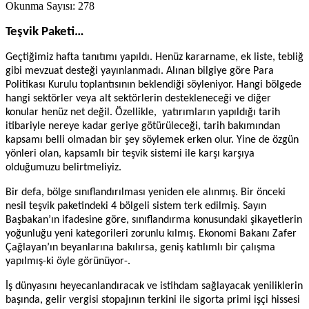
Okunma Sayısı:
278
Teşvik Paketi…
Geçtiğimiz hafta tanıtımı yapıldı. Henüz kararname, ek liste, tebliğ
gibi mevzuat desteği yayınlanmadı. Alınan bilgiye göre Para
Politikası Kurulu toplantısının beklendiği söyleniyor. Hangi bölgede
hangi sektörler veya alt sektörlerin destekleneceği ve diğer
konular henüz net değil. Özellikle,
yatırımların yapıldığı tarih
itibariyle nereye kadar geriye götürüleceği, tarih bakımından
kapsamı belli olmadan bir şey söylemek erken olur. Yine de özgün
yönleri olan, kapsamlı bir teşvik sistemi ile karşı karşıya
olduğumuzu belirtmeliyiz.
Bir defa, bölge sınıflandırılması yeniden ele alınmış. Bir önceki
nesil teşvik paketindeki 4 bölgeli sistem terk edilmiş. Sayın
Başbakan’ın ifadesine göre, sınıflandırma konusundaki şikayetlerin
yoğunluğu yeni kategorileri zorunlu kılmış. Ekonomi Bakanı Zafer
Çağlayan’ın beyanlarına bakılırsa, geniş katılımlı bir çalışma
yapılmış-ki öyle görünüyor-.
İş dünyasını heyecanlandıracak ve istihdam sağlayacak yeniliklerin
başında, gelir vergisi stopajının terkini ile sigorta primi işçi hissesi