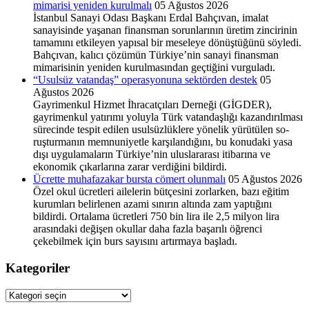
mimarisi yeniden kurulmalı
05 Ağustos 2026
İstanbul Sanayi Odası Başkanı Erdal Bahçıvan, imalat
sanayisinde yaşanan finansman sorunlarının üretim zincirinin
tamamını etkileyen yapısal bir meseleye dönüştüğünü söyledi.
Bahçıvan, kalıcı çözümün Türkiye’nin sanayi finansman
mimarisinin yeniden kurulmasından geçtiğini vurguladı.
“Usulsüz vatandaş” operasyonuna sektörden destek
05
Ağustos 2026
Gayrimenkul Hizmet İhracat­çıları Derneği (GİGDER),
gayrimenkul yatırımı yoluyla Türk vatandaşlığı kazandırılma­sı
sürecinde tespit edilen usul­süzlüklere yönelik yürütülen so­
ruşturmanın memnuniyetle kar­şılandığını, bu konudaki yasa
dışı uygulamaların Türkiye’nin ulus­lararası itibarına ve
ekonomik çı­karlarına zarar verdiğini bildir­di.
Ücrette muhafazakar bursta cömert olunmalı
05 Ağustos 2026
Özel okul ücretleri ailelerin bütçesini zorlarken, bazı eğitim
kurumları belirlenen azami sınırın altında zam yaptığını
bildirdi. Ortalama ücretleri 750 bin lira ile 2,5 milyon lira
arasındaki değişen okullar daha fazla başarılı öğrenci
çekebilmek için burs sayısını artırmaya başladı.
Kategoriler
Kategoriler