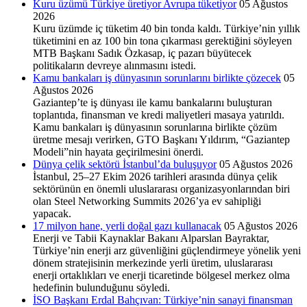
Kuru üzümü Türkiye üretiyor Avrupa tüketiyor
05 Ağustos
2026
Kuru üzümde iç tüketim 40 bin tonda kaldı. Türkiye’nin yıllık
tüketimini en az 100 bin tona çıkarması gerektiğini söyleyen
MTB Başkanı Sadık Özkasap, iç pazarı büyütecek
politikaların devreye alınmasını istedi.
Kamu bankaları iş dünyasının sorunlarını birlikte çözecek
05
Ağustos 2026
Gaziantep’te iş dünyası ile kamu bankalarını buluşturan
toplantıda, finansman ve kredi maliyetleri masaya yatırıldı.
Kamu bankaları iş dünyasının sorunlarına birlikte çözüm
üretme mesajı verirken, GTO Başkanı Yıldırım, “Gaziantep
Modeli”nin hayata geçirilmesini önerdi.
Dünya çelik sektörü İstanbul’da buluşuyor
05 Ağustos 2026
İstanbul, 25–27 Ekim 2026 tarihleri arasında dünya çe­lik
sektörünün en önemli ulus­lararası organizasyonların­dan biri
olan Steel Networking Summits 2026’ya ev sahipli­ği
yapacak.
17 milyon hane, yerli doğal gazı kullanacak
05 Ağustos 2026
Enerji ve Tabii Kaynaklar Bakanı Alparslan Bayraktar,
Türkiye’nin enerji arz güvenliğini güçlendirmeye yönelik yeni
dönem stratejisinin merkezinde yerli üretim, uluslararası
enerji ortaklıkları ve enerji ticaretinde bölgesel merkez olma
hedefinin bulunduğunu söyledi.
İSO Başkanı Erdal Bahçıvan: Türkiye’nin sanayi finansman