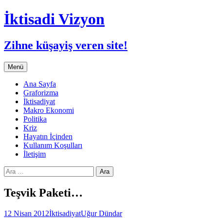
İktisadi Vizyon
Zihne küşayiş veren site!
İçeriğe
Menü
atla
Ana Sayfa
Graforizma
İktisadiyat
Makro Ekonomi
Politika
Kriz
Hayatın İçinden
Kullanım Koşulları
İletişim
Arama:
Teşvik Paketi…
12 Nisan 2012
İktisadiyat
Uğur Dündar