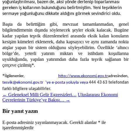
yoğunlaştırılması, bazen de, aksi yönde derlenip toparlanması
gereken iş kollarının bulunduğunu belirtmiştim. Yeni teşviklerin
sermaye yoğunluğunu dikkate aldığını görmek sevindirici oldu.
Başta da belirttiğim gibi, mevzuat tamamlanmadan, genel
bilgilendirmenin dışında söylenecek şeyler eksik kalacak. Bugüne
kadar yapılan teşvik düzenlemeleri arasında eksik kalan konuların
kesişim kümeleri eklenerek, daha kapsayıcı ve aynı zamanda nokta
atışlar yapan bir sistem olduğunu söyleyebilirim. Özellikle ‘altıncı
bölge’de, yeterli yatırım miktarı ve istihdam koşullarına
uyulduğunda, yapılan yatırımdan daha fazla teşvik sağlanan bir
çerçeve çizilmiş*.
*
İlgilenenler,
http://www.ekonomi.gov.tr
adresinden,
tesvik@ekonomi.gov.tr
‘ye e-posta yoluyla veya
444 43 63 telefondan
farklı bilgilere ulaşabilirler.
Yazı
←
Geleneksel Milli Gelir Egzersizleri…
Uluslararası Ekonomi
Çevrelerinin Türkiye’ye Bakışı…
→
dolaşımı
Bir yanıt yazın
E-posta adresiniz yayınlanmayacak.
Gerekli alanlar
*
ile
işaretlenmişlerdir