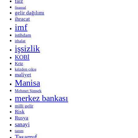
faiz
finansal
gelir dağılımı
ihracat
imf
istihdam
ithalat
işsizlik
KOBİ
Kriz
krizden çıkış
maliyet
Manisa
Mehmet Şimşek
merkez bankası
milli gelir
Risk
Rusya
sanayi
tarım
Tasarruf