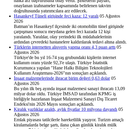
halka arz başvurusuna onay verdi. Şirketlerin payları,
onaylanan izahnameler kapsamında belirlenen takvim
doğrultusunda yatırımcılara arz edilecek.
Hasankeyf Tüneli girişinde feci kaza: 12 yaralı
05 Ağustos
2026
Batman’ın Hasankeyf ilçesinde iki otomobilin tünel girişinde
çarpışması sonucu meydana gelen feci kazada 12 kişi
yaralandı. Yaralılar, olay yerindeki ilk müdahalelerinin
ardından çevredeki hastanelere kaldırılarak tedavi altına alındı.
Türklerin internetten alışveriş yapma oranı 4,3 puan arttı
05
Ağustos 2026
Türkiye'de bu yıl 16-74 yaş gru­bundaki kişilerin internet
kullanım oranı yüzde 92,3'e ulaş­tı. Türkiye İstatistik
Kurumunca yapılan "Hane Halkı Bilişim Tek­nolojileri
Kullanım Araştırma­sı-2026"nın sonuçları açıklandı.
İnşaat malzemelerinde ihracat birim değeri 0,63 dolar
05
Ağustos 2026
Bu yılın ilk beş ayında inşaat malzemesi sanayi ihracatı 13,09
milyar dolar oldu. Türkiye İMSAD tarafından KPMG iş
birliğiyle hazırlanan İnşaat Malzemesi Sanayi Dış Ticaret
Endeksi'nin 2026 Mayıs sonuçları açıklandı.
Kiralık yazlıklar azaldı, aylık fiyatlar 10 milyona dayandı
05
Ağustos 2026
Emlak piyasası tatilcilerle hareketlilik yaşıyor. Turizm amaçlı
kiralamalarda belge şartı, ilana çıkan günlük kiralık mülk