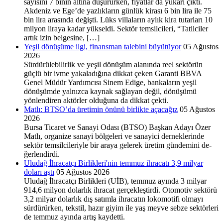
sayısını 7 binin altına düşürürken, fiyatlar da yukarı çıktı.
Akdeniz ve Ege’de yazlıkların günlük kirası 6 bin lira ile 75
bin lira arasında değişti. Lüks villaların aylık kira tutarları 10
milyon liraya kadar yükseldi. Sektör temsilcileri, “Tatilciler
artık izin belgesine, […]
Yeşil dönüşüme ilgi, finansman talebini büyütüyor
05 Ağustos
2026
Sürdürülebilirlik ve yeşil dönüşüm alanında reel sektörün
güçlü bir ivme yakaladığına dikkat çeken Garanti BBVA
Genel Müdür Yardımcısı Sinem Edige, bankaların yeşil
dönüşümde yalnızca kaynak sağlayan değil, dönüşümü
yönlendiren aktörler olduğuna da dikkat çekti.
Matlı: BTSO’da üretimin önünü birlikte açacağız
05 Ağustos
2026
Bursa Ticaret ve Sanayi Oda­sı (BTSO) Başkan Adayı Özer
Matlı, organize sanayi böl­geleri ve sanayici derneklerinde
sektör temsilcileriyle bir araya gelerek üretim gündemini de­
ğerlendirdi.
Uludağ İhracatçı Birlikleri'nin temmuz ihracatı 3,9 milyar
doları aştı
05 Ağustos 2026
Uludağ İhracatçı Birlikle­ri (UİB), temmuz ayında 3 milyar
914,6 milyon dolarlık ih­racat gerçekleştirdi. Otomotiv sektörü
3,2 milyar dolarlık dış satımla ihracatın lokomotifi ol­mayı
sürdürürken, tekstil, hazır giyim ile yaş meyve sebze sek­törleri
de temmuz ayında artış kaydetti.