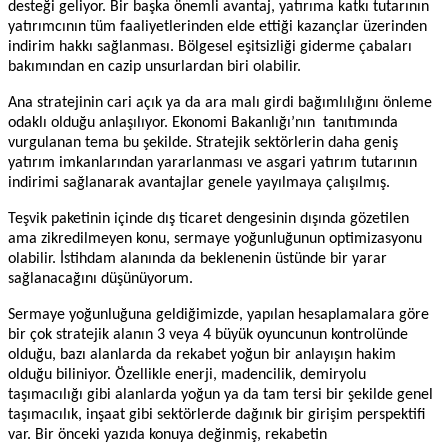
desteği geliyor. Bir başka önemli avantaj, yatırıma katkı tutarının
yatırımcının tüm faaliyetlerinden elde ettiği kazançlar üzerinden
indirim hakkı sağlanması. Bölgesel eşitsizliği giderme çabaları
bakımından en cazip unsurlardan biri olabilir.
Ana stratejinin cari açık ya da ara malı girdi bağımlılığını önleme
odaklı olduğu anlaşılıyor. Ekonomi Bakanlığı’nın
tanıtımında
vurgulanan tema bu şekilde. Stratejik sektörlerin daha geniş
yatırım imkanlarından yararlanması ve asgari yatırım tutarının
indirimi sağlanarak avantajlar genele yayılmaya çalışılmış.
Teşvik paketinin içinde dış ticaret dengesinin dışında gözetilen
ama zikredilmeyen konu, sermaye yoğunluğunun optimizasyonu
olabilir. İstihdam alanında da beklenenin üstünde bir yarar
sağlanacağını düşünüyorum.
Sermaye yoğunluğuna geldiğimizde, yapılan hesaplamalara göre
bir çok stratejik alanın 3 veya 4 büyük oyuncunun kontrolünde
olduğu, bazı alanlarda da rekabet yoğun bir anlayışın hakim
olduğu biliniyor. Özellikle enerji, madencilik, demiryolu
taşımacılığı gibi alanlarda yoğun ya da tam tersi bir şekilde genel
taşımacılık, inşaat gibi sektörlerde dağınık bir girişim perspektifi
var. Bir önceki yazıda konuya değinmiş, rekabetin