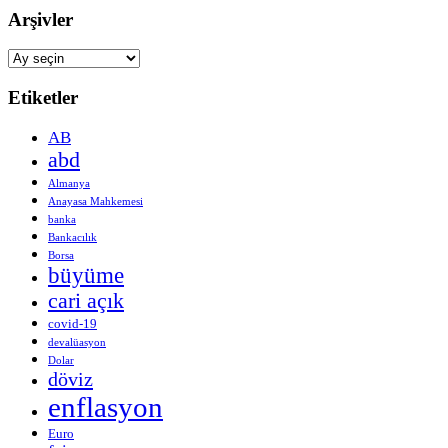
Arşivler
Arşivler
Etiketler
AB
abd
Almanya
Anayasa Mahkemesi
banka
Bankacılık
Borsa
büyüme
cari açık
covid-19
devalüasyon
Dolar
döviz
enflasyon
Euro