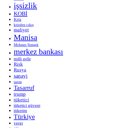
işsizlik
KOBİ
Kriz
krizden çıkış
maliyet
Manisa
Mehmet Şimşek
merkez bankası
milli gelir
Risk
Rusya
sanayi
tarım
Tasarruf
trump
tüketici
tüketici güveni
tüketim
Türkiye
vergi