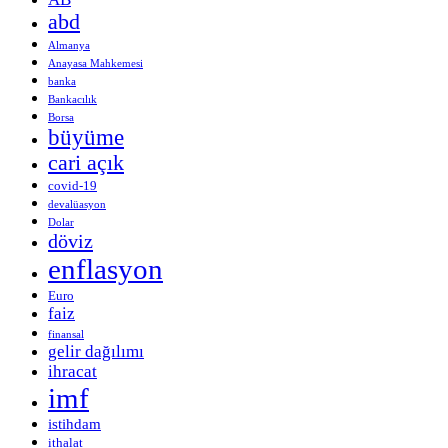
abd
Almanya
Anayasa Mahkemesi
banka
Bankacılık
Borsa
büyüme
cari açık
covid-19
devalüasyon
Dolar
döviz
enflasyon
Euro
faiz
finansal
gelir dağılımı
ihracat
imf
istihdam
ithalat