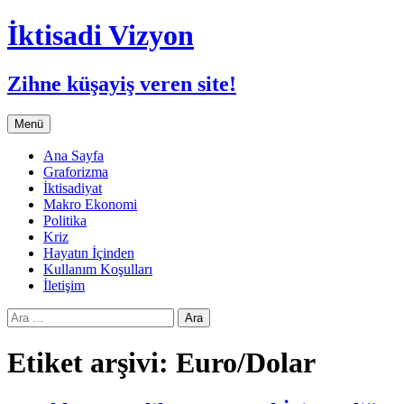
İktisadi Vizyon
Zihne küşayiş veren site!
İçeriğe
Menü
atla
Ana Sayfa
Graforizma
İktisadiyat
Makro Ekonomi
Politika
Kriz
Hayatın İçinden
Kullanım Koşulları
İletişim
Arama:
Etiket arşivi: Euro/Dolar