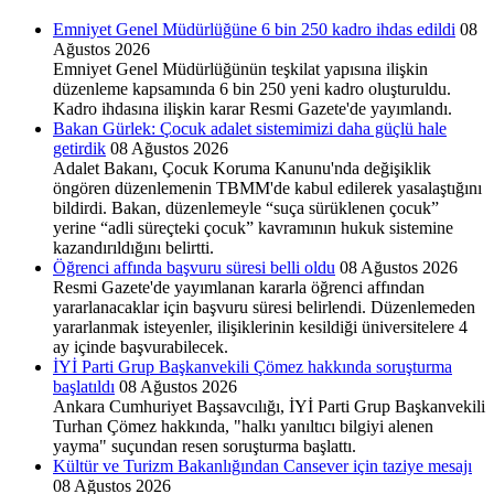
Emniyet Genel Müdürlüğüne 6 bin 250 kadro ihdas edildi
08
Ağustos 2026
Emniyet Genel Müdürlüğünün teşkilat yapısına ilişkin
düzenleme kapsamında 6 bin 250 yeni kadro oluşturuldu.
Kadro ihdasına ilişkin karar Resmi Gazete'de yayımlandı.
Bakan Gürlek: Çocuk adalet sistemimizi daha güçlü hale
getirdik
08 Ağustos 2026
Adalet Bakanı, Çocuk Koruma Kanunu'nda değişiklik
öngören düzenlemenin TBMM'de kabul edilerek yasalaştığını
bildirdi. Bakan, düzenlemeyle “suça sürüklenen çocuk”
yerine “adli süreçteki çocuk” kavramının hukuk sistemine
kazandırıldığını belirtti.
Öğrenci affında başvuru süresi belli oldu
08 Ağustos 2026
Resmi Gazete'de yayımlanan kararla öğrenci affından
yararlanacaklar için başvuru süresi belirlendi. Düzenlemeden
yararlanmak isteyenler, ilişiklerinin kesildiği üniversitelere 4
ay içinde başvurabilecek.
İYİ Parti Grup Başkanvekili Çömez hakkında soruşturma
başlatıldı
08 Ağustos 2026
Ankara Cumhuriyet Başsavcılığı, İYİ Parti Grup Başkanvekili
Turhan Çömez hakkında, "halkı yanıltıcı bilgiyi alenen
yayma" suçundan resen soruşturma başlattı.
Kültür ve Turizm Bakanlığından Cansever için taziye mesajı
08 Ağustos 2026