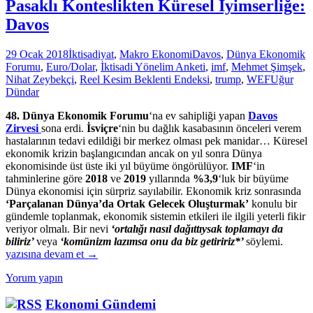
Pasaklı Konteslikten Küresel İyimserliğe:
Davos
29 Ocak 2018
İktisadiyat
,
Makro Ekonomi
Davos
,
Dünya Ekonomik
Forumu
,
Euro/Dolar
,
İktisadi Yönelim Anketi
,
imf
,
Mehmet Şimşek
,
Nihat Zeybekçi
,
Reel Kesim Beklenti Endeksi
,
trump
,
WEF
Uğur
Dündar
48. Dünya Ekonomik Forumu
‘na ev sahipliği yapan
Davos
Zirvesi
sona erdi.
İsviçre
‘nin bu dağlık kasabasının önceleri verem
hastalarının tedavi edildiği bir merkez olması pek manidar… Küresel
ekonomik krizin başlangıcından ancak on yıl sonra Dünya
ekonomisinde üst üste iki yıl büyüme öngörülüyor.
IMF
‘in
tahminlerine göre
2018
ve
2019
yıllarında
%3,9
‘luk bir büyüme
Dünya ekonomisi için sürpriz sayılabilir. Ekonomik kriz sonrasında
‘Parçalanan Dünya’da Ortak Gelecek Oluşturmak’
konulu bir
gündemle toplanmak, ekonomik sistemin etkileri ile ilgili yeterli fikir
veriyor olmalı. Bir nevi
‘ortalığı nasıl dağıttıysak toplamayı da
Pasakl
biliriz’
veya
‘komünizm lazımsa onu da biz getiririz*’
söylemi.
Kontes
yazısına devam et
→
Kürese
Yorum yapın
İyimser
Davos
Ekonomi Gündemi