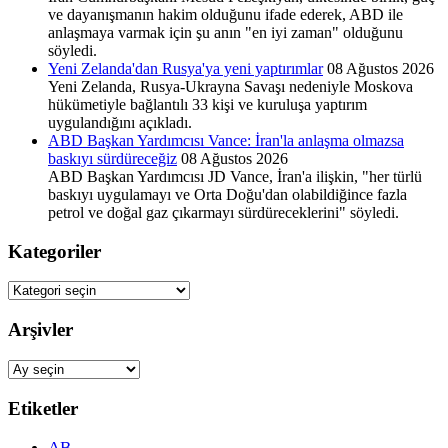
ve dayanışmanın hakim olduğunu ifade ederek, ABD ile
anlaşmaya varmak için şu anın "en iyi zaman" olduğunu
söyledi.
Yeni Zelanda'dan Rusya'ya yeni yaptırımlar
08 Ağustos 2026
Yeni Zelanda, Rusya-Ukrayna Savaşı nedeniyle Moskova
hükümetiyle bağlantılı 33 kişi ve kuruluşa yaptırım
uygulandığını açıkladı.
ABD Başkan Yardımcısı Vance: İran'la anlaşma olmazsa
baskıyı sürdüreceğiz
08 Ağustos 2026
ABD Başkan Yardımcısı JD Vance, İran'a ilişkin, "her türlü
baskıyı uygulamayı ve Orta Doğu'dan olabildiğince fazla
petrol ve doğal gaz çıkarmayı sürdüreceklerini" söyledi.
Kategoriler
Kategoriler
Arşivler
Arşivler
Etiketler
AB