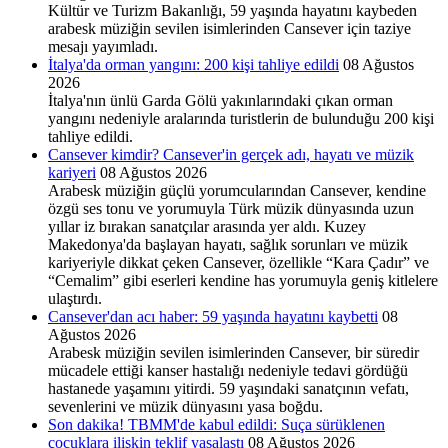
Kültür ve Turizm Bakanlığı, 59 yaşında hayatını kaybeden
arabesk müziğin sevilen isimlerinden Cansever için taziye
mesajı yayımladı.
İtalya'da orman yangını: 200 kişi tahliye edildi
08 Ağustos
2026
İtalya'nın ünlü Garda Gölü yakınlarındaki çıkan orman
yangını nedeniyle aralarında turistlerin de bulunduğu 200 kişi
tahliye edildi.
Cansever kimdir? Cansever'in gerçek adı, hayatı ve müzik
kariyeri
08 Ağustos 2026
Arabesk müziğin güçlü yorumcularından Cansever, kendine
özgü ses tonu ve yorumuyla Türk müzik dünyasında uzun
yıllar iz bırakan sanatçılar arasında yer aldı. Kuzey
Makedonya'da başlayan hayatı, sağlık sorunları ve müzik
kariyeriyle dikkat çeken Cansever, özellikle “Kara Çadır” ve
“Cemalim” gibi eserleri kendine has yorumuyla geniş kitlelere
ulaştırdı.
Cansever'dan acı haber: 59 yaşında hayatını kaybetti
08
Ağustos 2026
Arabesk müziğin sevilen isimlerinden Cansever, bir süredir
mücadele ettiği kanser hastalığı nedeniyle tedavi gördüğü
hastanede yaşamını yitirdi. 59 yaşındaki sanatçının vefatı,
sevenlerini ve müzik dünyasını yasa boğdu.
Son dakika! TBMM'de kabul edildi: Suça sürüklenen
çocuklara ilişkin teklif yasalaştı
08 Ağustos 2026