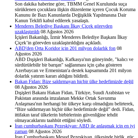
Son dakika haberine göre, TBMM Genel Kurulunda suça
sürüklenen çocuklara ilişkin düzenleme içeren Çocuk Koruma
Kanunu ile Bazı Kanunlarda Değişiklik Yapılmasına Dair
Kanun Teklifi kabul edilerek yasalaştı.
Menderes Belediye Başkanı İlkay Çiçek görevden
uzaklaştırıldı
08 Ağustos 2026
İçişleri Bakanlığı, İzmir Menderes Belediye Başkanı İlkay
Çiçek’in görevden uzaklaştırıldığını açıkladı.
ABD'den Orta Koridor için 201 milyon dolarlık fon
08
Ağustos 2026
ABD Dışişleri Bakanlığı, Kafkasya'nın güneyinde, "kalıcı ve
sürdürülebilir bir barışın" sağlanması için çaba gösteren
Azerbaycan ve Ermenistan'a destek kapsamında 201 milyon
dolarlık yatırım kararı aldığını bildirdi.
Bakan Fidan: Bize saldırmayan hiçbir ülke hedefimizde değil
08 Ağustos 2026
Dışişleri Bakanı Hakan Fidan, Türkiye, Suudi Arabistan ve
Pakistan arasında imzalanan Mekke Ortak Savunma
Anlaşması'nın herhangi bir ülkeye karşı olmadığını belirterek,
“Bize saldırmayan hiçbir ülke hedefimizde değil” dedi. Fidan,
ittifakın taraf ülkelerin birbirlerinin güvenliğine tehdit
olmayacaklarını taahhüt ettiğini söyledi.
İran cumhurbaşkanı Pezeşkiyan: ABD ile anlaşmak için en iyi
zaman
08 Ağustos 2026
İran Cumhurbaşkanı Mesud Pezeşkiyan, ülkesinde birlik, güç