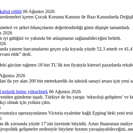
kabul edildi
06 Ağustos 2026
nlemeleri içeren Çocuk Koruma Kanunu ile Bazı Kanunlarda Değişiklik
şmeleri ve şirket bilançolarını değerlendirdiği günü düşüşle tamamladı.
s 2026
 gittiğini ve yakında bir anlaşmanın sağlanabileceğini belirtti.
026
ısında yatırım harcamalarını geçen yıla kıyasla yüzde 52,3 artırdı ve 4
devam ettik” dedi.
gücüne rağmen 18 bin TL’lik ton fiyatıyla küresel pazarlarda rekabet
Ağustos 2026
a yer alan 200 bin metrekare­lik ön tahsisli sanayi arsası için yeni satı
 tedarik ligine yükselmek
06 Ağustos 2026
yeniden gündeme taşıdı. Türkiye de bu yarışta ‘teknoloji geliştiren’ ve k
kçi olmak için yollara çıktı.
6
tralya operasyonla­rını Victoria eyaletine bağlı Ep­ping’deki yeni tesisi
6
ın ilk yarısında yüzde 17’nin üzerinde büyüdü. Artan finansman maliyetle
eopolitik gelişmeler nedeniyle büyüme hızının yavaşlayabileceğini, an