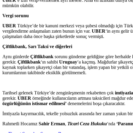
UBER
‘e izin verip-vermemek ayrı mesele. Ama en azından dünya öl
mümkün olabilir.
Vergi sorunu
UBER
Türkiye’de bir kanuni merkezi veya şubesi olmadığı için Türki
vergilendirme anlaşmaları zaten bunun için var.
UBER
‘in aynı gelir
çalışmaları daha önce başka şirketlerde sonuç vermişti.
Çiftlikbank
, Sarı Taksi ve diğerleri
Aynı günlerde
Çiftlikbank
sorunu gündeme geldiğine göre herhalde k
gerekir.
Çiftlikbank
‘ın sahibi
Uruguay
‘a kaçmış. Mağdurlar şikayetçi
kaynak toplarken şikayetçi olan bir vatandaş, işlem yapan bir yetkili
kurumlarının takibinde eksiklik görülmemeli.
Tarihsel gelenek Türkiye’de zenginleşmenin rekabetten çok
imtiyazla
gerekir.
UBER
örneğinde kullanıcıların artması taksicileri mağdur ede
özgürlüğünün istismar edilmesi’
denemelerini boşa çıkaracaktır.
İmtiyazla kayırmacılık, tekelle yolsuzluk arasında her zaman yakın bir
Rahmetli Hocamız
Sahir
Erman
,
Ticari Ceza Hukuku
‘nda
‘Paranın