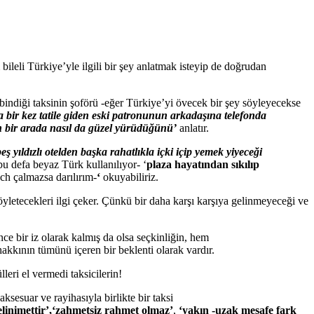
ileli Türkiye’yle ilgili bir şey anlatmak isteyip de doğrudan
bindiği taksinin şoförü -eğer Türkiye’yi övecek bir şey söyleyecekse
bir kez tatile giden
eski patronunun arkadaşına telefonda
 bir arada
nasıl
da
güzel
yürüdüğünü’
anlatır.
beş yıldızlı
otelden başka rahatlıkla içki içip yemek yiyeceği
bu defa beyaz Türk kullanılıyor- ‘
plaza hayatından sıkılıp
ch çalmazsa darılırım-
‘
okuyabiliriz.
 söyletecekleri ilgi çeker. Çünkü bir daha karşı karşıya gelinmeyeceği ve
nce bir iz olarak kalmış da olsa seçkinliğin, hem
kkının tümünü içeren bir beklenti olarak vardır.
eri el vermedi taksicilerin!
ksesuar ve rayihasıyla birlikte bir taksi
elinimettir’,
‘zahmetsiz
rahmet olmaz’
,
‘yakın -uzak mesafe fark