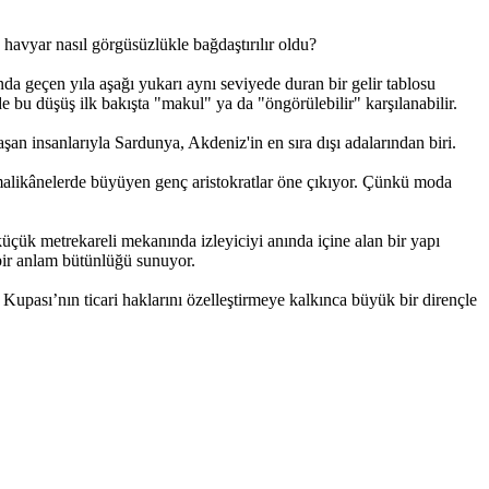
 havyar nasıl görgüsüzlükle bağdaştırılır oldu?
da geçen yıla aşağı yukarı aynı seviyede duran bir gelir tablosu
e bu düşüş ilk bakışta "makul" ya da "öngörülebilir" karşılanabilir.
şan insanlarıyla Sardunya, Akdeniz'in en sıra dışı adalarından biri.
i malikânelerde büyüyen genç aristokratlar öne çıkıyor. Çünkü moda
küçük metrekareli mekanında izleyiciyi anında içine alan bir yapı
bir anlam bütünlüğü sunuyor.
Kupası’nın ticari haklarını özelleştirmeye kalkınca büyük bir dirençle