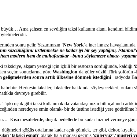
in büyük… Ama şahsen en sevdiğim taksi kullanım alanı, kendimi bildim b
öyletmeleridir.
lerinden sonra gelir. Yazarımızın ‘
New York
‘a iner inmez havaalanında 
ın sözcülüğünü üstlenmekle ne kadar iyi bir şey yaptığını, İstanbul’a 
hem modern hem de muhafazakar –bunu söylemezse olmaz- yaşamın
ki taksiciye, akşam yemeği için içkili bir restoran sorduğunda, kaldığı
‘
iden seçim sonuçlarına göre
Washington
‘da güler yüzlü Türk şoförün -
n
gelişmelerden
sonra
artık
ülkesine
dönmek
istediğini
– radyoda Ba
i hatırlatır. Herkesin taksiler, taksiciler hakkında söyleyecekleri, onlara
atlıkla devreye girebilir.
. Tıpkı uçak gibi taksi kullanmak da vatandaşımızın bilinçaltında artık i
eğinden neredeyse emin olarak- bir de üstüne istediği yere götürülme ha
oldu… Kısa mesafelerde, düşük bedellerle bu kadar hizmet vermeye gönüll
, düğmeleri göğüs ortalarına kadar açık gömlek, ter gibi, dekor, kıyafet, a
ıları
‘taksici esnafı’
olarak hala modası geçmiş
‘
güleryüz
‘
,
‘müşteri
v