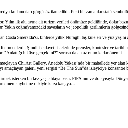
edya kullanıcıları görgüsüz ilan edildi. Peki bir zamanlar statü sembolü
Yılın ilk altı ayına ait turizm verileri önümüze geldiğinde, dolar bazın
ar. Yakın coğrafyamızdaki savaşların ve jeopolitik gerilimlerin gölgesind
 Costa Smeralda'sı, binlerce yıllık Nuraghi taş kuleleri ve yüz yaşını a
 fenomenlerdi. Şimdi ise davet listelerinde prensler, kontesler ve tarih
r. "Anlattığı hikâye gerçek mi?" sorusu da en az onun kadar önemli.
yı amaçlayan Chi Art Gallery, Anadolu Yakası’nda bir mahallede yer alan 
yı amaçlayan galeri, yeni sergisi “Be The Sun”da izleyiciye konsantre 
rmek isterken bu kez yaş tahtaya bastı. FIFA’nın ve dolayısıyla Dünya 
 tamamen kaybetme riskiyle karşı karşıya…