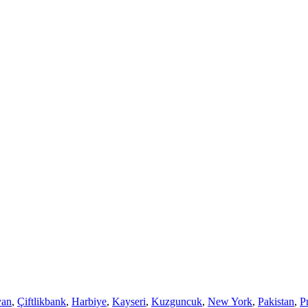
yan
,
Çiftlikbank
,
Harbiye
,
Kayseri
,
Kuzguncuk
,
New York
,
Pakistan
,
P