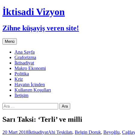
İktisadi Vizyon
Zihne küşayiş veren site!
İçeriğe
Menü
atla
Ana Sayfa
Graforizma
İktisadiyat
Makro Ekonomi
Politika
Kriz
Hayatın İçinden
Kullanım Koşulları
İletişim
Arama:
Sarı Taksi: ‘Terli’ ve milli
20 Mart 2018
İktisadiyat
Ahi Teşkilatı
,
Belgin Doruk
,
Beyoğlu
,
Çağla