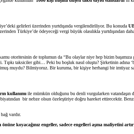
çeğinde kullanılan
‘1
000 kişi başına düşen
taksi
sayısı
standardı’
nı k
ye’deki gelirleri üzerinden yurtdışında vergilendiriliyor. Bu konuda
U
 üzerinden Türkiye’de ödeyeceği vergi büyük olasılıkla yurtdışından da
amu otoritesinin de toplumun da “Bu olaylar niye hep bizim başımıza 
. Tıpkı taksiciler gibi… Peki bu boşluk nasıl oluştu? Şirketinin adına ‘b
 olmuş muydu? Bilmiyoruz. Bir kuruma, bir kişiye herhangi bir imtiyaz sa
rın kullanımı
ile mümkün olduğunu bu denli vurgularken vatandaşın da
biyatından bir nebze olsun özeleştiriye doğru hareket ettirecektir. Benze
 bağ vardır.
 önüne koyacağınız engeller, sadece engelleri aşma maliyetini
artır