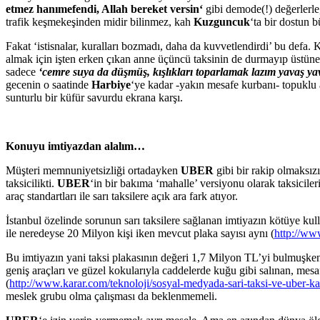
etmez
h
a
nımefendi
, Allah bereket versin
‘
gibi demode(!) değerlerle,
trafik keşmekeşinden midir bilinmez, kah
Kuzguncuk
‘ta bir dostun 
Fakat ‘istisnalar, kuralları bozmadı, daha da kuvvetlendirdi’ bu defa. K
almak için işten erken çıkan anne üçüncü taksinin de durmayıp üstüne
sadece
‘
cemre suya da düşmüş, kışlıkları toparlamak lazım
yavaş
ya
gecenin o saatinde
Harbiye
‘ye kadar -yakın mesafe kurbanı- topuklu 
sunturlu bir küfür savurdu ekrana karşı.
Konuyu i
mtiyazdan alalım
…
Müşteri memnuniyetsizliği ortadayken
UBER
gibi bir rakip olmaksız
taksicilikti.
UBER
‘in bir bakıma ‘mahalle’ versiyonu olarak taksicile
araç standartları ile sarı taksilere açık ara fark atıyor.
İstanbul özelinde sorunun sarı taksilere sağlanan imtiyazın kötüye kul
ile neredeyse 20 Milyon kişi iken mevcut plaka sayısı aynı (
http://ww
Bu imtiyazın yani taksi plakasının değeri 1,7 Milyon TL’yi bulmuşken 
geniş araçları ve güzel kokularıyla caddelerde kuğu gibi salınan, me
(
http://www.karar.com/teknoloji/sosyal-medyada-sari-taksi-ve-uber-k
meslek grubu olma çalışması da beklenmemeli.