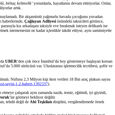
ülü,
birkaç
kelimelik’
yorumlarla, hayatlarını devam ettiriyorlar. Onlar,
iyorlar artık.
naylamadı. Bir akşamüstü yağmurlu havada çocuğunu yuvadan
m haberlerinde,
Çağlayan
Adliyesi
önündeki taksicileri görünce,
parasıyla kız arkadaşını taksiyle eve bırakmak isteyen delikanlı ise
mek istememesini ne kadar içtenlikle takdir ettiyse, aynı samimiyette
ı da
UBER
‘den çok önce İstanbul’da boy göstermeye başlayan korsan
bul’da 5.000 sürücüsü var. Uluslararası işletmecilik tecrübesi, şoför ve
lmalı. Nüfusu 2,3 Milyon kişi iken verilen 18 Bin araç plakası sayısı
ksi-sayisi-1-2-haberi-1392337
).
etmeye çalışarak aynı zamanda nazik, temiz, eğitimli, iyi giyimli,
Doruk
‘lar görmeyi bekliyor değiliz
n, tehdit değil de
A
hi T
eşkilatı
disiplini, vergilendirmede örnek