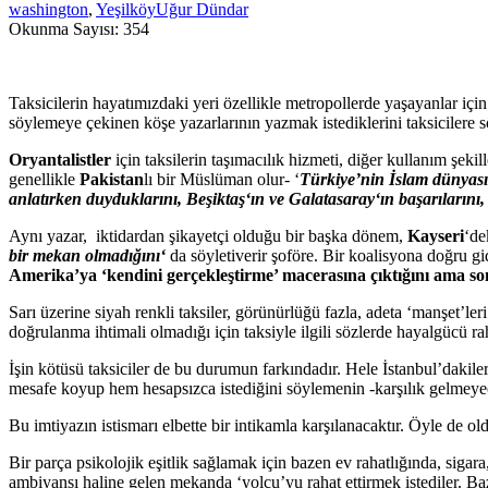
washington
,
Yeşilköy
Uğur Dündar
Okunma Sayısı:
354
Taksicilerin hayatımızdaki yeri özellikle metropollerde yaşayanlar iç
söylemeye çekinen köşe yazarlarının yazmak istediklerini taksicilere s
Oryantalistler
için taksilerin taşımacılık hizmeti, diğer kullanım şekil
genellikle
Pakistan
lı bir Müslüman olur- ‘
Türkiye’nin İ
slam
dünyasın
anlatırken duyduklarını,
Beşiktaş
‘ın ve
Galatasaray
‘ın
başarılarını,
Aynı yazar, iktidardan şikayetçi olduğu bir başka dönem,
Kayseri
‘de
bir
mekan
olmadığını
‘
da söyletiverir şoföre. Bir koalisyona doğru g
Amerika’ya ‘kendini gerçekleştirme’ macerasına çıktığını ama
so
Sarı üzerine siyah renkli taksiler, görünürlüğü fazla, adeta ‘manşet’ler
doğrulanma ihtimali olmadığı için taksiyle ilgili sözlerde hayalgücü rah
İşin kötüsü taksiciler de bu durumun farkındadır. Hele İstanbul’dakiler
mesafe koyup hem hesapsızca istediğini söylemenin -karşılık gelmeyec
Bu imtiyazın istismarı elbette bir intikamla karşılanacaktır. Öyle de 
Bir parça psikolojik eşitlik sağlamak için bazen ev rahatlığında, sigara
ambiyansı haline gelen mekanda ‘yolcu’yu rahat ettirmek istediler. Baz