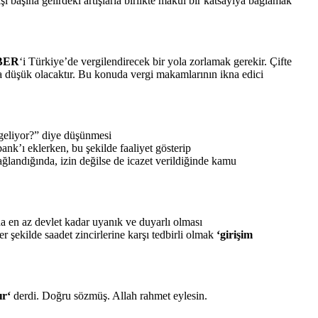
işi başına gelirdeki artışlarla birlikte makul bir katsayıya bağlamak
BER
‘i Türkiye’de vergilendirecek bir yola zorlamak gerekir. Çifte
ha düşük olacaktır. Bu konuda vergi makamlarının ikna edici
geliyor?” diye düşünmesi
ank’ı eklerken, bu şekilde faaliyet gösterip
ğlandığında, izin değilse de icazet verildiğinde kamu
 en az devlet kadar uyanık ve duyarlı olması
r şekilde saadet zincirlerine karşı tedbirli olmak
‘girişim
ır
‘
derdi. Doğru sözmüş. Allah rahmet eylesin.