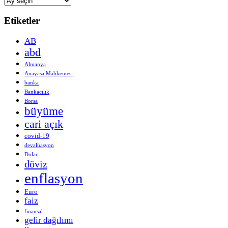
Etiketler
AB
abd
Almanya
Anayasa Mahkemesi
banka
Bankacılık
Borsa
büyüme
cari açık
covid-19
devalüasyon
Dolar
döviz
enflasyon
Euro
faiz
finansal
gelir dağılımı