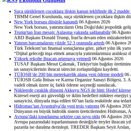
Ekonomi Gündemi
Suça sürüklenen çocuklara ilişkin kanun teklifinde ilk 2 madde 
TBMM Genel Kurulunda, suça sürüklenen çocuklara ilişkin düze
New York borsası düşüşle kapandı
06 Ağustos 2026
New York borsası, yatırımcıların Orta Doğu'daki jeopolitik geli
Trump'tan İran mesajı: Anlaşma yakında sağlanabilir
06 Ağusto
ABD Başkanı Donald Trump, İran'la devam eden müzakerelerin iyi
Yatırım harcamalarını yüzde 52,3 oranında artırdı
06 Ağustos 2
Türk Telekom’un finansal sonuçlarına göre, şirket yılın ilk yar
“Dijital geleceği inşa etmek amacıyla yatırımlarımıza aralıksız 
Yüksek rekolte ihracatı artırmaya yetmedi
06 Ağustos 2026
TUSAF Başkanı Mesut Çakmak, Türkiye'nin buğday üretimindeki 
un sanayicilerinin ihracat sürecini zorlaştırdığını kaydetti.
TÜİOSB’de 200 bin metrekarelik alana yeni ödeme modeli
06 
TÜİOSB Gıda İhtisas ve Karma Organize Sa­nayi Bölgesi, 3. Alan’d
vadeli olmak üzere üç farklı ödeme seçeneği sunulacak.
Nükleerde çıraklık dönemi Akkuyu NGS ile bitti: Hedef küresel
Küresel enerji arz güvenliği ve iklim hedefleri nükleer enerjiyi 
sanayicisi, dünyada inşa edilen 60’tan fazla reaktörde ana tedari
Hidromas’tan Avustralya’da yeni tesis yatırımı
06 Ağustos 202
Dünyanın en büyük hidrolik sistem üreticilerinden Hid­romas, Avus
Avrupa’daki toparlanma sektöre can suyu oldu
06 Ağustos 202
Avrupa pazarındaki toparlanmanın desteğiyle treyler ihracatı yıl
pazarda ise daralma derinleşti. TREDER Başkanı Seyit Arslan, j