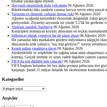
fırsatlar yaratacağını söyledi.
Havyarın sürprizlerle dolu yolculuğu
06 Ağustos 2026
Bileklerindeki lüks saatlerin camına havyar servis eden sosyal m
Turizmin en dinamik çarkının durma riski
06 Ağustos 2026
Ağustos sıcağında turizmdeki ekonomik durgunluk yakıp geçiyor. 
görüyorduk. Ziyaretçi sayısında ise yüzde 5,1'lik bir gerileme v
Akdeniz zarafeti: Sardunya
06 Ağustos 2026
Karayipleri aratmayan koyları, dünyanın en seçkin marinalarından
Influencer olmak yetmiyor bir de şaton olsun
06 Ağustos 2026
Bir zamanlar lüks markaların gözdesi milyonlarca takipçisi olan
dünyasında artık yalnızca "kaç kişi görüyor?" sorusu sorulmuyo
Kendi ışığını yaratmaya davet
06 Ağustos 2026
Sürdürülebilir ve erişilebilir bir çağdaş sanat alanı oluşturma
kurmuş. Gerçek üretime ve uzun vadeli ilişkilere yatırım yapma
FIFA’da son düdüğü kim çalacak?
06 Ağustos 2026
FIFA başkanı Infantino bir kez daha şeytana pabucunu ters giydi
karşılaştı. Şimdi 15 milyar dolarlık bir ekonominin kontrolünü
Kategoriler
Kategoriler
Arşivler
Arşivler