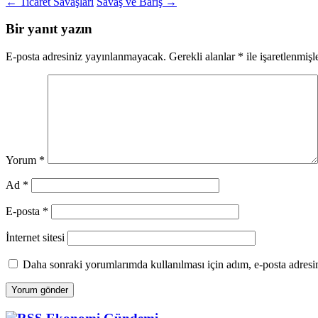
Yazı
←
Ticaret Savaşları
Savaş ve Barış
→
dolaşımı
Bir yanıt yazın
E-posta adresiniz yayınlanmayacak.
Gerekli alanlar
*
ile işaretlenmişl
Yorum
*
Ad
*
E-posta
*
İnternet sitesi
Daha sonraki yorumlarımda kullanılması için adım, e-posta adresim