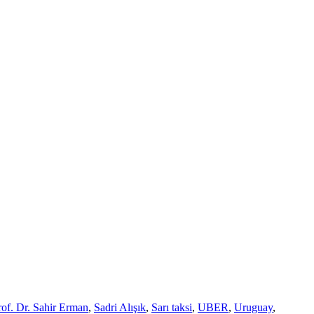
rof. Dr. Sahir Erman
,
Sadri Alışık
,
Sarı taksi
,
UBER
,
Uruguay
,