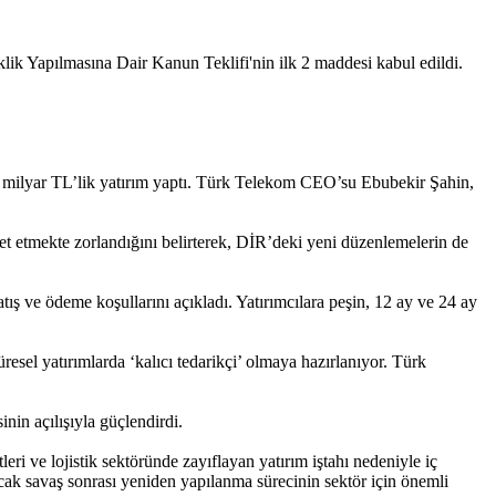
 Yapılmasına Dair Kanun Teklifi'nin ilk 2 maddesi kabul edildi.
1,4 milyar TL’lik yatırım yaptı. Türk Telekom CEO’su Ebubekir Şahin,
 etmekte zorlandığını belirterek, DİR’deki yeni düzenlemelerin de
ş ve ödeme ko­şullarını açıkladı. Yatırım­cılara peşin, 12 ay ve 24 ay
üresel yatırımlarda ‘kalıcı tedarikçi’ olmaya hazırlanıyor. Türk
nin açılışıy­la güçlendirdi.
ri ve lojistik sektöründe zayıflayan yatırım iştahı nedeniyle iç
cak savaş sonrası yeniden yapılanma sürecinin sektör için önemli