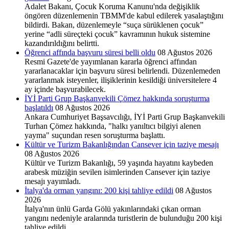
Adalet Bakanı, Çocuk Koruma Kanunu'nda değişiklik
öngören düzenlemenin TBMM'de kabul edilerek yasalaştığını
bildirdi. Bakan, düzenlemeyle “suça sürüklenen çocuk”
yerine “adli süreçteki çocuk” kavramının hukuk sistemine
kazandırıldığını belirtti.
Öğrenci affında başvuru süresi belli oldu
08 Ağustos 2026
Resmi Gazete'de yayımlanan kararla öğrenci affından
yararlanacaklar için başvuru süresi belirlendi. Düzenlemeden
yararlanmak isteyenler, ilişiklerinin kesildiği üniversitelere 4
ay içinde başvurabilecek.
İYİ Parti Grup Başkanvekili Çömez hakkında soruşturma
başlatıldı
08 Ağustos 2026
Ankara Cumhuriyet Başsavcılığı, İYİ Parti Grup Başkanvekili
Turhan Çömez hakkında, "halkı yanıltıcı bilgiyi alenen
yayma" suçundan resen soruşturma başlattı.
Kültür ve Turizm Bakanlığından Cansever için taziye mesajı
08 Ağustos 2026
Kültür ve Turizm Bakanlığı, 59 yaşında hayatını kaybeden
arabesk müziğin sevilen isimlerinden Cansever için taziye
mesajı yayımladı.
İtalya'da orman yangını: 200 kişi tahliye edildi
08 Ağustos
2026
İtalya'nın ünlü Garda Gölü yakınlarındaki çıkan orman
yangını nedeniyle aralarında turistlerin de bulunduğu 200 kişi
tahliye edildi.