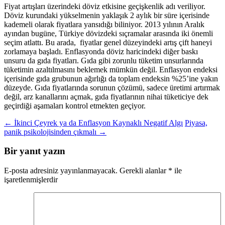
Fiyat artışları üzerindeki döviz etkisine geçişkenlik adı veriliyor.
Döviz kurundaki yükselmenin yaklaşık 2 aylık bir süre içerisinde
kademeli olarak fiyatlara yansıdığı biliniyor. 2013 yılının Aralık
ayından bugüne, Türkiye dövizdeki sıçramalar arasında iki önemli
seçim atlattı. Bu arada, fiyatlar genel düzeyindeki artış çift haneyi
zorlamaya başladı. Enflasyonda döviz haricindeki diğer baskı
unsuru da gıda fiyatları. Gıda gibi zorunlu tüketim unsurlarında
tüketimin azaltılmasını beklemek mümkün değil. Enflasyon endeksi
içerisinde gıda grubunun ağırlığı da toplam endeksin %25’ine yakın
düzeyde. Gıda fiyatlarında sorunun çözümü, sadece üretimi artırmak
değil, arz kanallarını açmak, gıda fiyatlarının nihai tüketiciye dek
geçirdiği aşamaları kontrol etmekten geçiyor.
Yazı
←
İkinci Çeyrek ya da Enflasyon Kaynaklı Negatif Algı
Piyasa,
panik psikolojisinden çıkmalı
→
dolaşımı
Bir yanıt yazın
E-posta adresiniz yayınlanmayacak.
Gerekli alanlar
*
ile
işaretlenmişlerdir