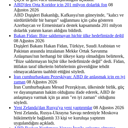
ABD'den Orta Koridor için 201 milyon dolarlık fon
08
Ağustos 2026
ABD Dışişleri Bakanlığı, Kafkasya'nın güneyinde, "kalıcı ve
sürdürülebilir bir barışın" sağlanması için çaba gösteren
Azerbaycan ve Ermenistan'a destek kapsamında 201 milyon
dolarlık yatırım kararı aldığını bildirdi.
Bakan Fidan: Bize saldırmayan hiçbir ülke hedefimizde değil
08 Ağustos 2026
Dışişleri Bakanı Hakan Fidan, Türkiye, Suudi Arabistan ve
Pakistan arasında imzalanan Mekke Ortak Savunma
Anlaşması'nın herhangi bir ülkeye karşı olmadığını belirterek,
“Bize saldırmayan hiçbir ülke hedefimizde değil” dedi. Fidan,
ittifakın taraf ülkelerin birbirlerinin güvenliğine tehdit
olmayacaklarını taahhüt ettiğini söyledi.
İran cumhurbaşkanı Pezeşkiyan: ABD ile anlaşmak için en iyi
zaman
08 Ağustos 2026
İran Cumhurbaşkanı Mesud Pezeşkiyan, ülkesinde birlik, güç
ve dayanışmanın hakim olduğunu ifade ederek, ABD ile
anlaşmaya varmak için şu anın "en iyi zaman" olduğunu
söyledi.
Yeni Zelanda'dan Rusya'ya yeni yaptırımlar
08 Ağustos 2026
Yeni Zelanda, Rusya-Ukrayna Savaşı nedeniyle Moskova
hükümetiyle bağlantılı 33 kişi ve kuruluşa yaptırım
uygulandığını açıkladı.