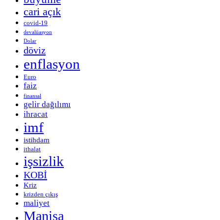
cari açık
covid-19
devalüasyon
Dolar
döviz
enflasyon
Euro
faiz
finansal
gelir dağılımı
ihracat
imf
istihdam
ithalat
işsizlik
KOBİ
Kriz
krizden çıkış
maliyet
Manisa