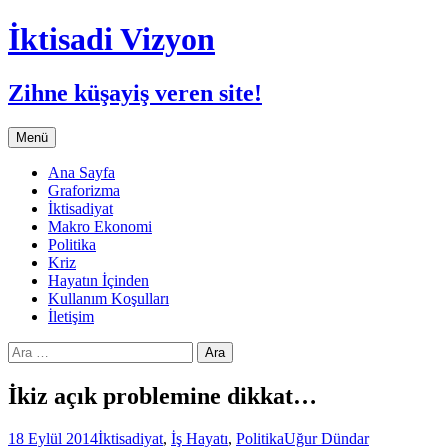
İktisadi Vizyon
Zihne küşayiş veren site!
İçeriğe
Menü
atla
Ana Sayfa
Graforizma
İktisadiyat
Makro Ekonomi
Politika
Kriz
Hayatın İçinden
Kullanım Koşulları
İletişim
Arama:
İkiz açık problemine dikkat…
18 Eylül 2014
İktisadiyat
,
İş Hayatı
,
Politika
Uğur Dündar