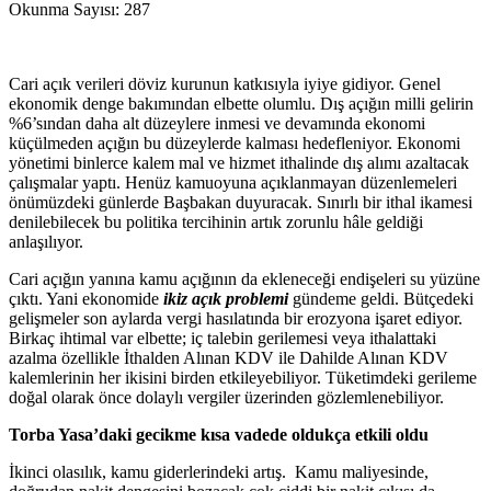
Okunma Sayısı:
287
Cari açık verileri döviz kurunun katkısıyla iyiye gidiyor. Genel
ekonomik denge bakımından elbette olumlu. Dış açığın milli gelirin
%6’sından daha alt düzeylere inmesi ve devamında ekonomi
küçülmeden açığın bu düzeylerde kalması hedefleniyor. Ekonomi
yönetimi binlerce kalem mal ve hizmet ithalinde dış alımı azaltacak
çalışmalar yaptı. Henüz kamuoyuna açıklanmayan düzenlemeleri
önümüzdeki günlerde Başbakan duyuracak. Sınırlı bir ithal ikamesi
denilebilecek bu politika tercihinin artık zorunlu hâle geldiği
anlaşılıyor.
Cari açığın yanına kamu açığının da ekleneceği endişeleri su yüzüne
çıktı. Yani ekonomide
ikiz açık problemi
gündeme geldi. Bütçedeki
gelişmeler son aylarda vergi hasılatında bir erozyona işaret ediyor.
Birkaç ihtimal var elbette; iç talebin gerilemesi veya ithalattaki
azalma özellikle İthalden Alınan KDV ile Dahilde Alınan KDV
kalemlerinin her ikisini birden etkileyebiliyor. Tüketimdeki gerileme
doğal olarak önce dolaylı vergiler üzerinden gözlemlenebiliyor.
Torba Yasa’daki gecikme kısa vadede oldukça etkili oldu
İkinci olasılık, kamu giderlerindeki artış. Kamu maliyesinde,