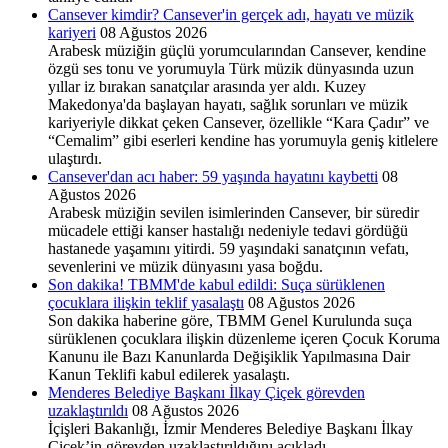
Cansever kimdir? Cansever'in gerçek adı, hayatı ve müzik
kariyeri
08 Ağustos 2026
Arabesk müziğin güçlü yorumcularından Cansever, kendine
özgü ses tonu ve yorumuyla Türk müzik dünyasında uzun
yıllar iz bırakan sanatçılar arasında yer aldı. Kuzey
Makedonya'da başlayan hayatı, sağlık sorunları ve müzik
kariyeriyle dikkat çeken Cansever, özellikle “Kara Çadır” ve
“Cemalim” gibi eserleri kendine has yorumuyla geniş kitlelere
ulaştırdı.
Cansever'dan acı haber: 59 yaşında hayatını kaybetti
08
Ağustos 2026
Arabesk müziğin sevilen isimlerinden Cansever, bir süredir
mücadele ettiği kanser hastalığı nedeniyle tedavi gördüğü
hastanede yaşamını yitirdi. 59 yaşındaki sanatçının vefatı,
sevenlerini ve müzik dünyasını yasa boğdu.
Son dakika! TBMM'de kabul edildi: Suça sürüklenen
çocuklara ilişkin teklif yasalaştı
08 Ağustos 2026
Son dakika haberine göre, TBMM Genel Kurulunda suça
sürüklenen çocuklara ilişkin düzenleme içeren Çocuk Koruma
Kanunu ile Bazı Kanunlarda Değişiklik Yapılmasına Dair
Kanun Teklifi kabul edilerek yasalaştı.
Menderes Belediye Başkanı İlkay Çiçek görevden
uzaklaştırıldı
08 Ağustos 2026
İçişleri Bakanlığı, İzmir Menderes Belediye Başkanı İlkay
Çiçek’in görevden uzaklaştırıldığını açıkladı.