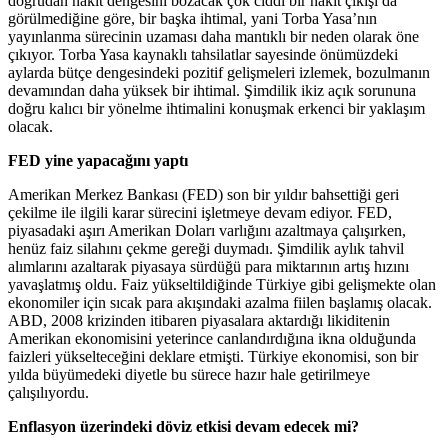
doğrudan nakit dengesini bozacak çok ciddi bir nakit çıkışı da
görülmediğine göre, bir başka ihtimal, yani Torba Yasa’nın
yayınlanma sürecinin uzaması daha mantıklı bir neden olarak öne
çıkıyor. Torba Yasa kaynaklı tahsilatlar sayesinde önümüzdeki
aylarda bütçe dengesindeki pozitif gelişmeleri izlemek, bozulmanın
devamından daha yüksek bir ihtimal. Şimdilik ikiz açık sorununa
doğru kalıcı bir yönelme ihtimalini konuşmak erkenci bir yaklaşım
olacak.
FED yine yapacağını yaptı
Amerikan Merkez Bankası (FED) son bir yıldır bahsettiği geri
çekilme ile ilgili karar sürecini işletmeye devam ediyor. FED,
piyasadaki aşırı Amerikan Doları varlığını azaltmaya çalışırken,
henüz faiz silahını çekme gereği duymadı. Şimdilik aylık tahvil
alımlarını azaltarak piyasaya sürdüğü para miktarının artış hızını
yavaşlatmış oldu. Faiz yükseltildiğinde Türkiye gibi gelişmekte olan
ekonomiler için sıcak para akışındaki azalma fiilen başlamış olacak.
ABD, 2008 krizinden itibaren piyasalara aktardığı likiditenin
Amerikan ekonomisini yeterince canlandırdığına ikna olduğunda
faizleri yükselteceğini deklare etmişti. Türkiye ekonomisi, son bir
yılda büyümedeki diyetle bu sürece hazır hale getirilmeye
çalışılıyordu.
Enflasyon üzerindeki döviz etkisi devam edecek mi?