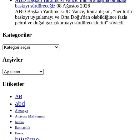
ABD Başkan Yardımcısı Vance: İran'la anlaşma olmazsa
baskıyı sürdüreceğiz
08 Ağustos 2026
ABD Başkan Yardımcısı JD Vance, İran'a ilişkin, "her türlü
baskıyı uygulamayı ve Orta Doğu'dan olabildiğince fazla
petrol ve doğal gaz çıkarmayı sürdüreceklerini" söyledi.
Kategoriler
Kategoriler
Arşivler
Arşivler
Etiketler
AB
abd
Almanya
Anayasa Mahkemesi
banka
Bankacılık
Borsa
büyüme